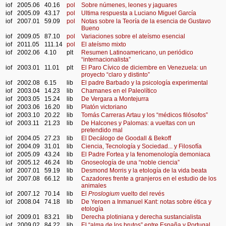
iof
2005.06
40.16
pol
Sobre númenes, leones y jaguares
iof
2005.09
43.17
pol
Ultima respuesta a Luciano Miguel García
iof
2007.01
59.09
pol
Notas sobre la Teoría de la esencia de Gustavo
Bueno
iof
2009.05
87.10
pol
Variaciones sobre el ateísmo esencial
iof
2011.05
111.14
pol
El ateísmo mixto
iof
2002.06
4.10
plt
Resumen Latinoamericano, un periódico
“internacionalista”
iof
2003.01
11.01
plt
El Paro Cívico de diciembre en Venezuela: un
proyecto “claro y distinto”
iof
2002.08
6.15
lib
El padre Barbado y la psicología experimental
iof
2003.04
14.23
lib
Chamanes en el Paleolítico
iof
2003.05
15.24
lib
De Vergara a Montejurra
iof
2003.06
16.20
lib
Platón victoriano
iof
2003.10
20.22
lib
Tomás Carreras Artau y los “médicos filósofos”
iof
2003.11
21.23
lib
De Halcones y Palomas: a vueltas con un
pretendido mal
iof
2004.05
27.23
lib
El Decálogo de Goodall & Bekoff
iof
2004.09
31.01
lib
Ciencia, Tecnología y Sociedad... y Filosofía
iof
2005.09
43.24
lib
El Padre Fortea y la fenomenología demoniaca
iof
2005.12
46.24
lib
Gnoseología de una “noble ciencia”
iof
2007.01
59.19
lib
Desmond Morris y la etología de la vida beata
iof
2007.08
66.12
lib
Cazadores frente a granjeros en el estudio de los
animales
iof
2007.12
70.14
lib
El
Proslogium
vuelto del revés
iof
2008.04
74.18
lib
De Yeroen a Inmanuel Kant: notas sobre ética y
etología
iof
2009.01
83.21
lib
Derecha plotiniana y derecha sustancialista
iof
2009.02
84.22
lib
El “alma de los brutos” entre España y Portugal