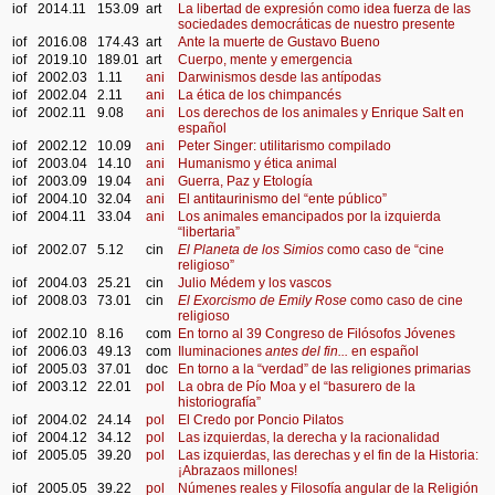
iof
2014.11
153.09
art
La libertad de expresión como idea fuerza de las
sociedades democráticas de nuestro presente
iof
2016.08
174.43
art
Ante la muerte de Gustavo Bueno
iof
2019.10
189.01
art
Cuerpo, mente y emergencia
iof
2002.03
1.11
ani
Darwinismos desde las antípodas
iof
2002.04
2.11
ani
La ética de los chimpancés
iof
2002.11
9.08
ani
Los derechos de los animales y Enrique Salt en
español
iof
2002.12
10.09
ani
Peter Singer: utilitarismo compilado
iof
2003.04
14.10
ani
Humanismo y ética animal
iof
2003.09
19.04
ani
Guerra, Paz y Etología
iof
2004.10
32.04
ani
El antitaurinismo del “ente público”
iof
2004.11
33.04
ani
Los animales emancipados por la izquierda
“libertaria”
iof
2002.07
5.12
cin
El Planeta de los Simios
como caso de “cine
religioso”
iof
2004.03
25.21
cin
Julio Médem y los vascos
iof
2008.03
73.01
cin
El Exorcismo de Emily Rose
como caso de cine
religioso
iof
2002.10
8.16
com
En torno al 39 Congreso de Filósofos Jóvenes
iof
2006.03
49.13
com
Iluminaciones
antes del fin...
en español
iof
2005.03
37.01
doc
En torno a la “verdad” de las religiones primarias
iof
2003.12
22.01
pol
La obra de Pío Moa y el “basurero de la
historiografía”
iof
2004.02
24.14
pol
El Credo por Poncio Pilatos
iof
2004.12
34.12
pol
Las izquierdas, la derecha y la racionalidad
iof
2005.05
39.20
pol
Las izquierdas, las derechas y el fin de la Historia:
¡Abrazaos millones!
iof
2005.05
39.22
pol
Númenes reales y Filosofía angular de la Religión