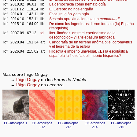
iof
2010.02
96.01
lib
La democracia como nematología
iof
2011.12
118.14
lib
El Cerebro no nos engaña
iof
2014.01
143.11
lib
Etica, religión y etología
iof
2014.10
152.11
lib
Sesenta aproximaciones a un
mapamundi
iof
2015.10
164.09
lib
De cómo los ingenieros dieron forma a (la) España
(franquista)
iof
2007.09
67.13
tel
Iker Jiménez: entre el «periodismo de lo
desconocido» y la telebasura fabricada
iof
2020.04
191.34
art
Cartografía de un terreno anómalo: el coronavirus
y el teorema de la esfera
iof
2026.04
215.02
art
Filosofía e imperio universal. ¿Es la escolástica
española la filosofía del imperio hispánico?
Más sobre Iñigo Ongay
→
Iñigo Ongay
en los
Foros de Nódulo
→
Iñigo Ongay
en
Lechuza