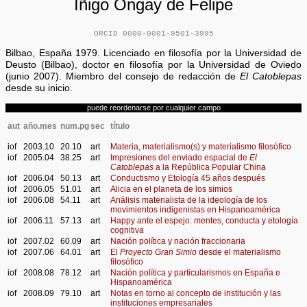
Iñigo Ongay de Felipe
ORCID 0000-0001-9501-3995
Bilbao, España 1979. Licenciado en filosofía por la Universidad de
Deusto (Bilbao), doctor en filosofía por la Universidad de Oviedo
(junio 2007). Miembro del consejo de redacción de
El Catoblepas
desde su inicio.
puede reordenarse por cualquier campo
aut
año.mes
num.pg
sec
título
iof
2003.10
20.10
art
Materia, materialismo(s) y materialismo filosófico
iof
2005.04
38.25
art
Impresiones del enviado espacial de
El
Catoblepas
a la República Popular China
iof
2006.04
50.13
art
Conductismo y Etología 45 años después
iof
2006.05
51.01
art
Alicia en el planeta de los simios
iof
2006.08
54.11
art
Análisis materialista de la ideología de los
movimientos indigenistas en Hispanoamérica
iof
2006.11
57.13
art
Happy ante el espejo: mentes, conducta y etología
cognitiva
iof
2007.02
60.09
art
Nación política y nación fraccionaria
iof
2007.06
64.01
art
El
Proyecto Gran Simio
desde el materialismo
filosófico
iof
2008.08
78.12
art
Nación política y particularismos en España e
Hispanoamérica
iof
2008.09
79.10
art
Notas en torno al concepto de institución y las
instituciones empresariales