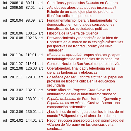
iof
2008.10
80.11
art
Científicos y periodistas
filosofan
en Ginebra
iof
2009.50
87.01
art
¿Autobuses ateos o autobuses insensatos?
Estudio de un caso ejemplar de problema
filosófico-crítico del presente
iof
2010.04
98.09
art
Fundamentalismo liberal y fundamentalismo
democrático: en torno a dos concepciones
formalistas de las sociedades políticas
iof
2010.06
100.15
art
Filosofía de la Sierra de Cuenca
iof
2010.08
102.16
art
Desvanecimiento y reaparición de la idea de
Conducta en el marco de la etología clásica: las
perspectivas de Konrad Lorenz y de Niko
Tinbergen
iof
2011.04
110.01
art
Ni innato ni aprendido
: capas básicas y capas
metodológicas de las ciencias de la conducta
iof
2011.07
113.01
art
Como el Necio de San Anselmo, pero al revés
iof
2012.08
126.03
art
Operatoriedad, finalidad y teleología en las
ciencias biológicas y etológicas
iof
2012.11
129.01
art
Enseñar a pensar… contra alguien
: el papel del
profesor de filosofía crítica en la educación
secundaria
iof
2013.02
132.01
art
Veinte años del
Proyecto Gran Simio:
el
animalismo desde el materialismo filosófico
iof
2013.03
133.01
art
España defendida
de Francisco de Quevedo y
España no es un mito
de Gustavo Bueno: una
comparación sistemática
iof
2013.06
136.01
art
¿Los límites de mi lenguaje son los límites de mi
mundo? Wittgenstein y el alma de los brutos
iof
2014.02
144.01
art
Reconstrucción gnoseológica del significado del
«Canon de Morgan» en las ciencias de la
conducta