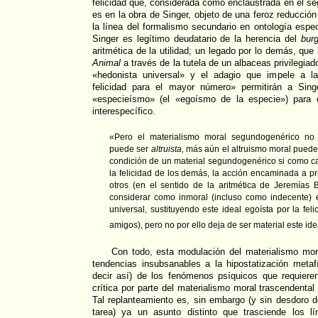
felicidad que, considerada como enclaustrada en el se
es en la obra de Singer, objeto de una feroz reducción 
la línea del formalismo secundario en ontología espe
Singer es legítimo deudatario de la herencia del
bur
aritmética de la utilidad; un legado por lo demás, que 
Animal
a través de la tutela de un albaceas privilegia
«hedonista universal» y el adagio que impele a l
felicidad para el mayor número» permitirán a Sing
«especieísmo» (el «egoísmo de la especie») para c
interespecífico.
«Pero el materialismo moral segundogenérico no 
puede ser
altruista,
más aún el altruismo moral puede
condición de un material segundogenérico si como c
la felicidad de los demás, la acción encaminada a pr
otros (en el sentido de la aritmética de Jeremías 
considerar como inmoral (incluso como indecente) el
universal, sustituyendo este ideal egoísta por la fel
amigos), pero no por ello deja de ser material este idea
Con todo, esta modulación del materialismo mor
tendencias insubsanables a la hipostatización metafí
decir así) de los fenómenos psíquicos que requiere
crítica por parte del materialismo moral trascendent
Tal replanteamiento es, sin embargo (y sin desdoro 
tarea) ya un asunto distinto que trasciende los 