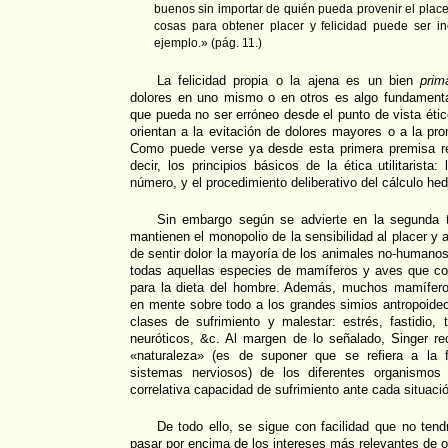
buenos sin importar de quién pueda provenir el placer
cosas para obtener placer y felicidad puede ser in
ejemplo.» (pág. 11.)
La felicidad propia o la ajena es un bien
prim
dolores en uno mismo o en otros es algo fundamenta
que pueda no ser erróneo desde el punto de vista étic
orientan a la evitación de dolores mayores o a la p
Como puede verse ya desde esta primera premisa re
decir, los principios básicos de la ética utilitarista
número, y el procedimiento deliberativo del cálculo hed
Sin embargo según se advierte en la segunda 
mantienen el monopolio de la sensibilidad al placer y
de sentir dolor la mayoría de los animales no-humanos
todas aquellas especies de mamíferos y aves que con
para la dieta del hombre. Además, muchos mamífero
en mente sobre todo a los grandes simios antropoide
clases de sufrimiento y malestar: estrés, fastidio, 
neuróticos, &c. Al margen de lo señalado, Singer r
«naturaleza» (es de suponer que se refiera a la f
sistemas nerviosos) de los diferentes organismos
correlativa capacidad de sufrimiento ante cada situaci
De todo ello, se sigue con facilidad que no tendr
pasar por encima de los intereses más relevantes de o