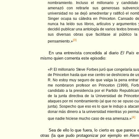
nombramiento. Incluso el millonario y candidato
amenazó con retirarle sus generosas subvenc
universidad no se dejó amedrentar y ratificó el no
Singer ocupa su cátedra en Princeton. Cansado d
nunca ha leído sus libros, artículos y argumentos
decidió publicar una antología de varios textos breve
sus diversas obras que facilitase al público l
{3}
pensamiento.»
En una entrevista concedida al diario
El País
es
mismo quien comenta este episodio:
«P. El millonario Steve Forbes juró que congelaría su
de Princeton hasta que ese centro se deshiciera de u
R. No estoy muy seguro de que valga la pena entrar
me nombraron profesor en Princeton (1999), Forb
candidato a la presidencia por el Partido Republica
de la junta directiva de la Universidad de Princeto
ataques por mi nombramiento (al que no se opuso cua
junta). Sospecho que eso es lo que le indujo a ataca
donar más dinero a la universidad mientras yo perma
{4}
que nadie hiciese mucho caso de esa amenaza.»
Sea de ello lo que fuera, lo cierto es que parece
otras (la que pudo protagonizar por ejemplo en Alem