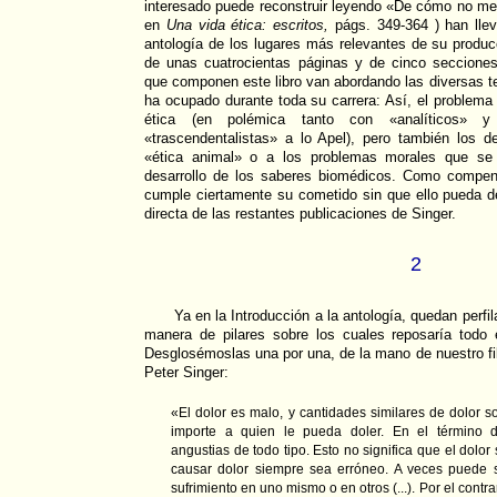
interesado puede reconstruir leyendo «De cómo no me
en
Una vida ética: escritos,
págs. 349-364 ) han llev
antología de los lugares más relevantes de su produ
de unas cuatrocientas páginas y de cinco secciones 
que componen este libro van abordando las diversas t
ha ocupado durante toda su carrera: Así, el problema
ética (en polémica tanto con «analíticos» 
«trascendentalistas» a lo Apel), pero también los d
«ética animal» o a los problemas morales que se 
desarrollo de los saberes biomédicos. Como compend
cumple ciertamente su cometido sin que ello pueda d
directa de las restantes publicaciones de Singer.
2
Ya en la Introducción a la antología, quedan perfi
manera de pilares sobre los cuales reposaría todo el
Desglosémoslas una por una, de la mano de nuestro fil
Peter Singer:
«El dolor es malo, y cantidades similares de dolor 
importe a quien le pueda doler. En el término dol
angustias de todo tipo. Esto no significa que el dolo
causar dolor siempre sea erróneo. A veces puede s
sufrimiento en uno mismo o en otros (...). Por el contrar