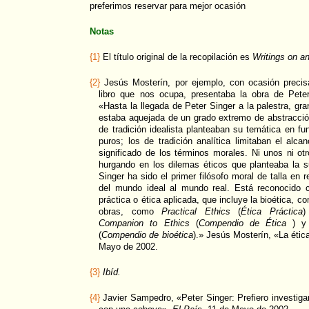
preferimos reservar para mejor ocasión
Notas
{1}
El título original de la recopilación es
Writings on an
{2}
Jesús Mosterín, por ejemplo, con ocasión precis
libro que nos ocupa, presentaba la obra de Pete
«Hasta la llegada de Peter Singer a la palestra, gr
estaba aquejada de un grado extremo de abstracción 
de tradición idealista planteaban su temática en fu
puros; los de tradición analítica limitaban el alca
significado de los términos morales. Ni unos ni 
hurgando en los dilemas éticos que planteaba la s
Singer ha sido el primer filósofo moral de talla en 
del mundo ideal al mundo real. Está reconocido 
práctica o ética aplicada, que incluye la bioética,
obras, como
Practical Ethics
(
Ética Práctica
)
Companion to Ethics
(
Compendio de Ética
) 
(
Compendio de bioética
).» Jesús Mosterín, «La éti
Mayo de 2002.
{3}
Ibíd.
{4}
Javier Sampedro, «Peter Singer: Prefiero investig