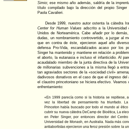
Simio
; ese mismo año además, saldría de la imprenta
título compilado bajo la dirección del propio Singer 
Paola Cavalieri.
Desde 1999, nuestro autor ostenta la cátedra I
Center for Human Values
adscrito a la Universidad
Unidos de Norteamérica. Cabe añadir por lo demás,
dudas, un nombramiento controvertido, a juzgar al 
que en contra de éste, ejercieron aquel año diverso
defensa Pro-Vida, escandalizados acaso por los p
Singer ha mantenido y mantiene en relación a proble
el aborto, la eutanasia e incluso el infanticidio. Al p
acaudalado miembro de la junta directiva de la Unive
de millonarias subvenciones a la misma llegó a entra
tan agraviados sectores de la «sociedad civil» amena
dadivosos donativos en el caso de que el ingreso del
el claustro princetoniano se hiciera efectivo. Veamo
enfrentamiento:
«En 1999 parecía como si la historia se repitiese,
vez la libertad de pensamiento ha triunfado. La
Princeton había buscado por todo el mundo al étic
cubrir su nueva cátedra DeCamp de Bioética, La elec
en Peter Singer, por entonces director del Cent
Universidad de Monash, en Australia. Nada más cono
antiabortistas ejercieron una feroz presión sobre la u