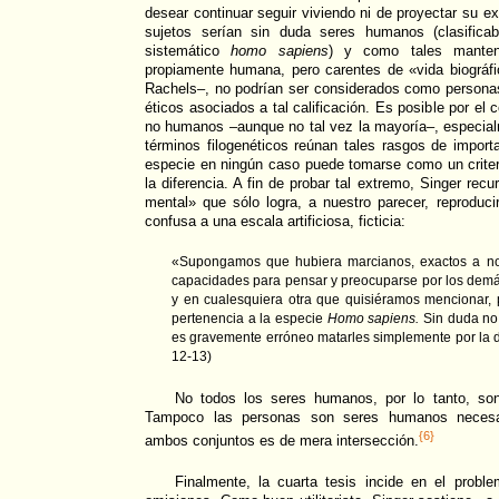
desear continuar seguir viviendo ni de proyectar su exi
sujetos serían sin duda seres humanos (clasifica
sistemático
homo sapiens
) y como tales mantend
propiamente humana, pero carentes de «vida biográf
Rachels–, no podrían ser considerados como persona
éticos asociados a tal calificación. Es posible por el 
no humanos –aunque no tal vez la mayoría–, especia
términos filogenéticos reúnan tales rasgos de impor
especie en ningún caso puede tomarse como un criteri
la diferencia. A fin de probar tal extremo, Singer rec
mental» que sólo logra, a nuestro parecer, reproduc
confusa a una escala artificiosa, ficticia:
«Supongamos que hubiera marcianos, exactos a nos
capacidades para pensar y preocuparse por los demás,
y en cualesquiera otra que quisiéramos mencionar, 
pertenencia a la especie
Homo sapiens.
Sin duda no
es gravemente erróneo matarles simplemente por la d
12-13)
No todos los seres humanos, por lo tanto, son
Tampoco las personas son seres humanos necesar
{6}
ambos conjuntos es de mera intersección.
Finalmente, la cuarta tesis incide en el proble