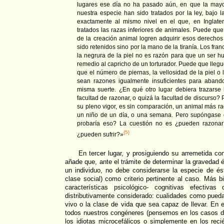
lugares ese día no ha pasado aún, en que la mayor
nuestra especie han sido tratados por la ley, bajo 
exactamente al mismo nivel en el que, en Inglater
tratados las razas inferiores de animales. Puede que 
de la creación animal logren adquirir esos derecho
sido retenidos sino por la mano de la tiranía. Los fr
la negrura de la piel no es razón para que un ser
remedio al capricho de un torturador. Puede que lleg
que el número de piernas, la vellosidad de la piel o
sean razones igualmente insuficientes para abando
misma suerte. ¿En qué otro lugar debiera trazarse 
facultad de razonar, o quizá la facultad de discurso?
su pleno vigor, es sin comparación, un animal más ra
un niño de un día, o una semana. Pero supóngase q
probaría eso? La cuestión no es ¿pueden razonar
{5}
¿pueden sufrir?»
En tercer lugar, y prosiguiendo su arremetida co
añade que, ante el trámite de determinar la gravedad 
un individuo, no debe considerarse la especie de é
clase social) como criterio pertinente al caso. Más b
características psicológico- cognitivas efectiva
distributivamente considerado: cualidades como pued
vivo o la clase de vida que sea capaz de llevar. En 
todos nuestros congéneres (pensemos en los casos de
los idiotas microcefálicos o simplemente en los rec