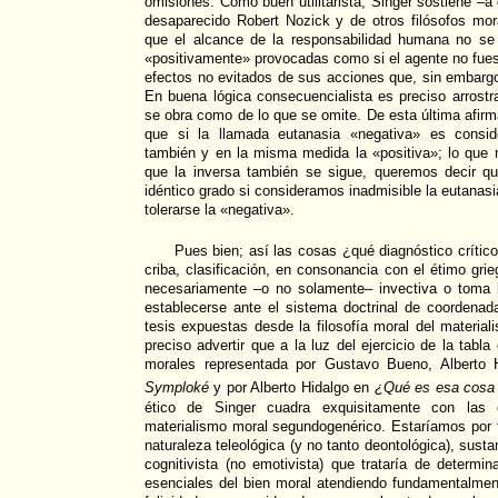
omisiones. Como buen utilitarista, Singer sostiene –a
desaparecido Robert Nozick y de otros filósofos mor
que el alcance de la responsabilidad humana no se
«positivamente» provocadas como si el agente no fue
efectos no evitados de sus acciones que, sin embargo
En buena lógica consecuencialista es preciso arrostra
se obra como de lo que se omite. De esta última afirm
que si la llamada eutanasia «negativa» es consid
también y en la misma medida la «positiva»; lo que 
que la inversa también se sigue, queremos decir q
idéntico grado si consideramos inadmisible la eutanas
tolerarse la «negativa».
Pues bien; así las cosas ¿qué diagnóstico crítico
criba, clasificación, en consonancia con el étimo grie
necesariamente –o no solamente– invectiva o toma b
establecerse ante el sistema doctrinal de coordenad
tesis expuestas desde la filosofía moral del material
preciso advertir que a la luz del ejercicio de la tabla 
morales representada por Gustavo Bueno, Alberto H
Symploké
y por Alberto Hidalgo en
¿Qué es esa cosa 
ético de Singer cuadra exquisitamente con las ca
materialismo moral segundogenérico. Estaríamos por t
naturaleza teleológica (y no tanto deontológica), susta
cognitivista (no emotivista) que trataría de determin
esenciales del bien moral atendiendo fundamentalment