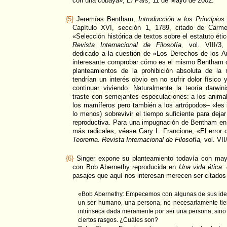
con una cobaya»,
El País,
11 de Mayo de
2002.
{5}
Jeremías Bentham,
Introducción a los Principios
Capítulo XVI, sección 1, 1789, citado de Carme
«Selección histórica de textos sobre el estatuto ét
Revista Internacional de Filosofía,
vol. VIII/3,
dedicado a la cuestión de «Los Derechos de los A
interesante comprobar cómo es el mismo Bentham qu
planteamientos de la prohibición absoluta de la
tendrían un interés obvio en no sufrir dolor físico
continuar viviendo. Naturalmente la teoría darwin
traste con semejantes especulaciones: a los animale
los mamíferos pero también a los artrópodos– «les 
lo menos) sobrevivir el tiempo suficiente para dej
reproductiva. Para una impugnación de Bentham en 
más radicales, véase Gary L. Francione, «El error 
Teorema. Revista Internacional de Filosofía,
vol. VII
{6}
Singer expone su planteamiento todavía con mayo
con Bob Abernethy reproducida en
Una vida ética: 
pasajes que aquí nos interesan merecen ser citados
«Bob Abernethy: Empecemos con algunas de sus idea
un ser humano, una persona, no necesariamente tie
intrínseca dada meramente por ser una persona, sino
ciertos rasgos. ¿Cuáles son?