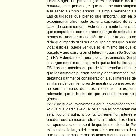
Peter Singer: En primer lugar es importante decir
humano,
no la persona, el que no tiene valor simple
a la especie
Homo Sapiens.
La simple pertenencia a
Las cualidades que pienso que importan, son en pr
experimentar algo –esto es, una capacidad de senti
clase de sentimientos–. Esto es realmente básico. P
que compartimos con un enorme rango de animales
hemos de abordar la cuestión de quitar la vida, o de 
diría que importa si el ser es el tipo de ser que pue
vida; esto es, puede ver que es el mismo ser que ex
pasado y que existirá en el futuro.» (págs. 365-366, s
(...) BA: Extendamos ahora esto a los animales. Simp
los argumentos morales para lo que usted ha llamado 
PS: Los argumentos en pro de la liberación animal 
que los animales pueden sentir y tener intereses. No
debamos dar menor consideración a sus intereses de 
similares de los miembros de nuestra propia especie.
no son miembros de nuestra especie no es, en
relevante que el hecho de que un ser humano no 
género.
BA: Y, de nuevo, ¿volvemos a aquellas cualidades d
PS: La cualidad clave que los animales comparten co
sentir dolor y sufrir. Y, por tanto, tienen un interés 
pueden que compartan otras cualidades. Los chim
ser «personas» en el sentido que he mencionado. P
existentes a lo largo del tiempo. Un buen número de
que nos comemos, como los pollos y el pescado– p