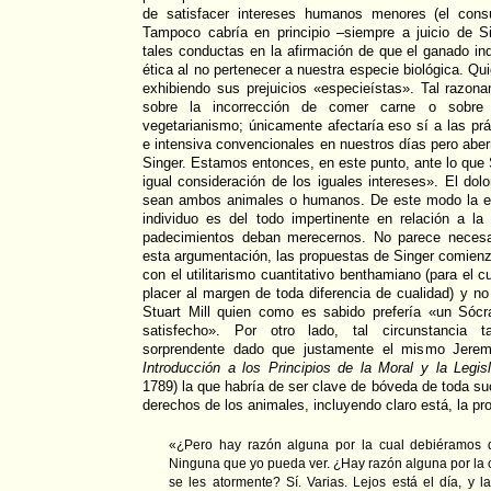
de satisfacer intereses humanos menores (el cons
Tampoco cabría en principio –siempre a juicio de S
tales conductas en la afirmación de que el ganado ind
ética al no pertenecer a nuestra especie biológica. Qu
exhibiendo sus prejuicios «especieístas». Tal razon
sobre la incorrección de comer carne o sobre l
vegetarianismo; únicamente afectaría eso sí a las prá
e intensiva convencionales en nuestros días pero aber
Singer. Estamos entonces, en este punto, ante lo que 
igual consideración de los iguales intereses». El dolor
sean ambos animales o humanos. De este modo la es
individuo es del todo impertinente en relación a la
padecimientos deban merecernos. No parece necesar
esta argumentación, las propuestas de Singer comie
con el utilitarismo cuantitativo benthamiano (para el c
placer al margen de toda diferencia de cualidad) y no 
Stuart Mill quien como es sabido prefería «un Sócr
satisfecho». Por otro lado, tal circunstancia t
sorprendente dado que justamente el mismo Jere
Introducción a los Principios de la Moral y la Legis
1789) la que habría de ser clave de bóveda de toda suce
derechos de los animales, incluyendo claro está, la pr
«¿Pero hay razón alguna por la cual debiéramos 
Ninguna que yo pueda ver. ¿Hay razón alguna por la 
se les atormente? Sí. Varias. Lejos está el día, y