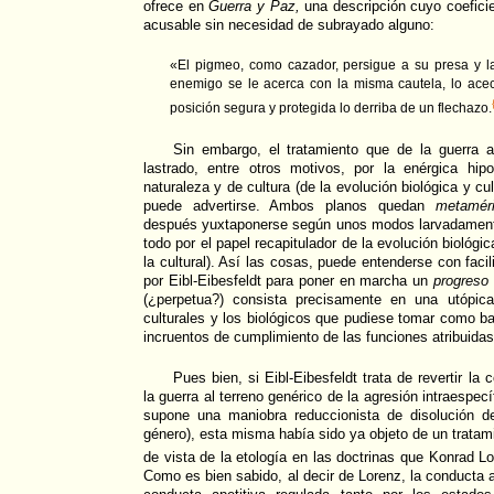
ofrece en
Guerra y Paz,
una descripción cuyo coefici
acusable sin necesidad de subrayado alguno:
«El pigmeo, como cazador, persigue a su presa y l
enemigo se le acerca con la misma cautela, lo a
posición segura y protegida lo derriba de un flechazo.
Sin embargo, el tratamiento que de la guerra ar
lastrado, entre otros motivos, por la enérgica hip
naturaleza y de cultura (de la evolución biológica y cu
puede advertirse. Ambos planos quedan
metamér
después yuxtaponerse según unos modos larvadamente
todo por el papel recapitulador de la evolución biológi
la cultural). Así las cosas, puede entenderse con facil
por Eibl-Eibesfeldt para poner en marcha un
progreso
(¿perpetua?) consista precisamente en una utópica
culturales y los biológicos que pudiese tomar como ba
incruentos de cumplimiento de las funciones atribuidas 
Pues bien, si Eibl-Eibesfeldt trata de revertir la
la guerra al terreno genérico de la agresión intraespec
supone una maniobra reduccionista de disolución d
género), esta misma había sido ya objeto de un tratam
de vista de la etología en las doctrinas que Konrad Lo
Como es bien sabido, al decir de Lorenz, la conducta 