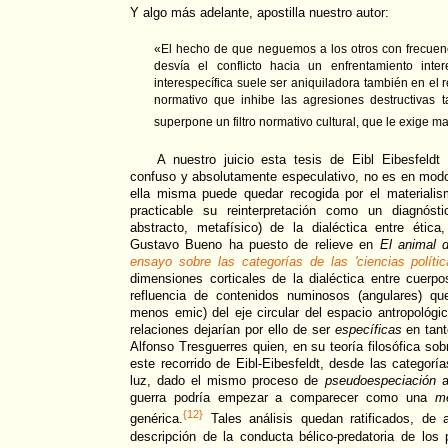
Y algo más adelante, apostilla nuestro autor:
«El hecho de que neguemos a los otros con frecuen
desvía el conflicto hacia un enfrentamiento inter
interespecífica suele ser aniquiladora también en el re
normativo que inhibe las agresiones destructivas 
superpone un filtro normativo cultural, que le exige ma
A nuestro juicio esta tesis de Eibl Eibesfeldt 
confuso y absolutamente especulativo, no es en modo a
ella misma puede quedar recogida por el materialism
practicable su reinterpretación como un diagnóst
abstracto, metafísico) de la dialéctica entre ética
Gustavo Bueno ha puesto de relieve en
El animal d
ensayo sobre las categorías de las 'ciencias polític
dimensiones corticales de la dialéctica entre cuerp
refluencia de contenidos numinosos (angulares) q
menos emic) del eje circular del espacio antropológ
relaciones dejarían por ello de ser
específicas
en tant
Alfonso Tresguerres quien, en su teoría filosófica sob
este recorrido de Eibl-Eibesfeldt, desde las categorí
luz, dado el mismo proceso de
pseudoespeciación
a
guerra podría empezar a comparecer como una
m
{12}
genérica.
Tales análisis quedan ratificados, de 
descripción de la conducta bélico-predatoria de los