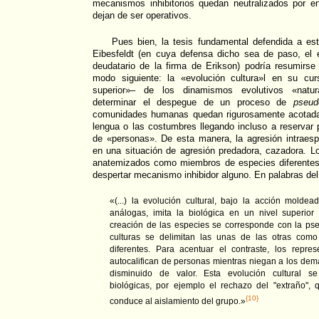
mecanismos inhibitorios quedan neutralizados por ent
dejan de ser operativos.
Pues bien, la tesis fundamental defendida a est
Eibesfeldt (en cuya defensa dicho sea de paso, el
deudatario de la firma de Erikson) podría resumirse
modo siguiente: la «evolución cultura»l en su cur
superior»– de los dinamismos evolutivos «natur
determinar el despegue de un proceso de
pseud
comunidades humanas quedan rigurosamente acotadas
lengua o las costumbres llegando incluso a reservar p
de «personas». De esta manera, la agresión intraesp
en una situación de agresión predadora, cazadora. L
anatemizados como miembros de especies diferentes
despertar mecanismo inhibidor alguno. En palabras del 
«(...) la evolución cultural, bajo la acción moldea
análogas, imita la biológica en un nivel superior d
creación de las especies se corresponde con la pse
culturas se delimitan las unas de las otras como
diferentes. Para acentuar el contraste, los repr
autocalifican de personas mientras niegan a los demás
disminuido de valor. Esta evolución cultural 
biológicas, por ejemplo el rechazo del "extraño",
{10}
conduce al aislamiento del grupo.»