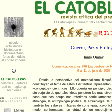
El Catoblepas
•
número 19
• septiembre
Guerra, Paz y Etolo
Iñigo Ongay
Comunicación a los
VIII Encuentros de F
9 al 11 de julio de 2003
Desde la perspectiva del materialismo filosó
constituyen el tema de estos
Encuentros
representan a
«conceptos» científicos. Ello querría en principio de
sin perjuicio de que tales ideas penetren los más diver
caso que nos ocupa nos referimos particularmente 
etnología, la antropología política, la arqueología, la h
también los saberes militares de corte «práctico-prác
modo, conformadas, en virtud de un entretejimie