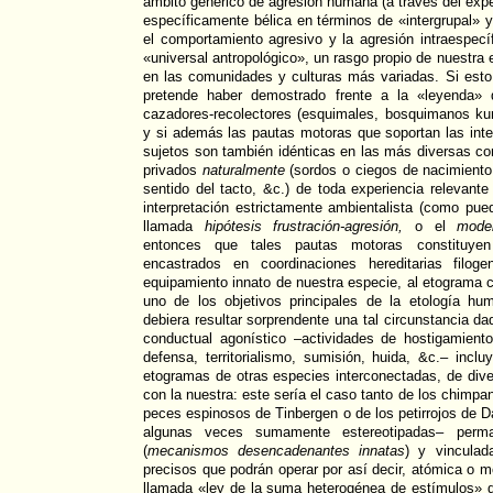
ámbito genérico de agresión humana (a través del exped
específicamente bélica en términos de «intergrupal»
el comportamiento agresivo y la agresión intraespecí
«universal antropológico», un rasgo propio de nuestra e
en las comunidades y culturas más variadas. Si esto
pretende haber demostrado frente a la «leyenda» d
cazadores-recolectores (esquimales, bosquimanos kung!
y si además las pautas motoras que soportan las inte
sujetos son también idénticas en las más diversas c
privados
naturalmente
(sordos o ciegos de nacimiento,
sentido del tacto, &c.) de toda experiencia relevante
interpretación estrictamente ambientalista (como pue
llamada
hipótesis frustración-agresión,
o el
mode
entonces que tales pautas motoras constituy
encastrados en coordinaciones hereditarias filoge
equipamiento innato de nuestra especie, al etograma 
uno de los objetivos principales de la etología h
debiera resultar sorprendente una tal circunstancia d
conductual agonístico –actividades de hostigamien
defensa, territorialismo, sumisión, huida, &c.– inc
etogramas de otras especies interconectadas, de dive
con la nuestra: este sería el caso tanto de los chimp
peces espinosos de Tinbergen o de los petirrojos de 
algunas veces sumamente estereotipadas– perm
(
mecanismos desencadenantes innatas
) y vincula
precisos que podrán operar por así decir, atómica o m
llamada «ley de la suma heterogénea de estímulos» d