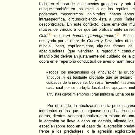
todo, en el caso de las especies gregarias –y ante 
aunque también en las aves o en los reptiles– s
poderosos mecanismos inhibitorios innatos apto
intraespecífica, circunscribiendo ésta a unos lími
descontrolada. En este contexto, cabe entender mu
rituales del vínculo a los que tan profusamente se refi
{7}
{8}
Odio
o en
El hombre preprogramado.
Por otr
ensayada por el autor de
Guerra y Paz,
tales ritual
nupcial, beso, espulgamiento, algunas formas de 
apaciguadoras (que vendrían a reproducir conduc
infantiloide) derivarían justamente del cuidado de la 
cobra en el repertorio conductual de aves o mamíferos
«Todos los mecanismos de vinculación al grupo
antiguos, y es bastante probable que se desarro
cuidados de la progenie. Con este "invento", las aves
cada cual por su parte, la facultad de apoyarse m
altruistas cuyos miembros libran juntos la lucha por la
Por otro lado, la ritualización de la propia agre
incruentos en los que los organismos no hacen uso
garras, dientes, veneno) canaliza esta misma de una
la agresión se lleva a cabo en cambio, allende los
especie (sobre todo en el caso de la agresión predat
frente a los predadores, o la agresión exploratori