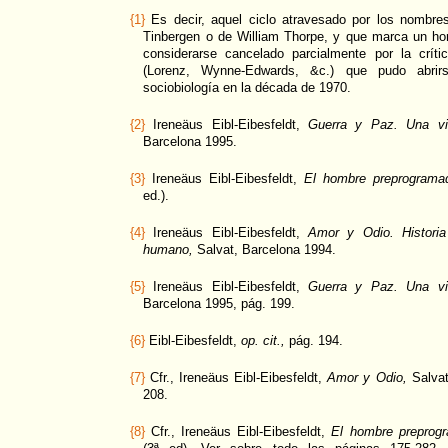
{1}
Es decir, aquel ciclo atravesado por los nombre
Tinbergen o de William Thorpe, y que marca un ho
considerarse cancelado parcialmente por la crít
(Lorenz, Wynne-Edwards, &c.) que pudo abri
sociobiología en la década de 1970.
{2}
Ireneäus Eibl-Eibesfeldt,
Guerra y Paz. Una vis
Barcelona 1995.
{3}
Ireneäus Eibl-Eibesfeldt,
El hombre preprograma
ed.).
{4}
Ireneäus Eibl-Eibesfeldt,
Amor y Odio. Historia
humano,
Salvat, Barcelona 1994.
{5}
Ireneäus Eibl-Eibesfeldt,
Guerra y Paz. Una vis
Barcelona 1995, pág. 199.
{6}
Eibl-Eibesfeldt,
op. cit.,
pág. 194.
{7}
Cfr., Ireneäus Eibl-Eibesfeldt,
Amor y Odio,
Salvat
208.
{8}
Cfr., Ireneäus Eibl-Eibesfeldt,
El hombre preprog