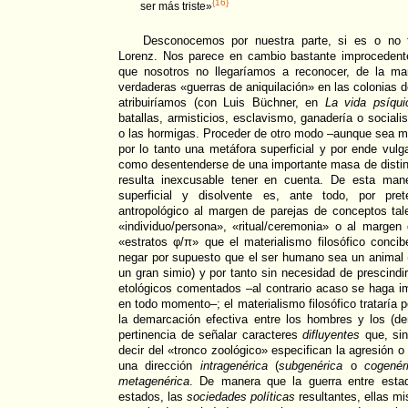
{16}
ser más triste»
Desconocemos por nuestra parte, si es o no tr
Lorenz. Nos parece en cambio bastante improcedent
que nosotros no llegaríamos a reconocer, de la ma
verdaderas «guerras de aniquilación» en las colonias
atribuiríamos (con Luis Büchner, en
La vida psíqui
batallas, armisticios, esclavismo, ganadería o sociali
o las hormigas. Proceder de otro modo –aunque sea m
por lo tanto una metáfora superficial y por ende vulga
como desentenderse de una importante masa de distin
resulta inexcusable tener en cuenta. De esta mane
superficial y disolvente es, ante todo, por pret
antropológico al margen de parejas de conceptos ta
«individuo/persona», «ritual/ceremonia» o al margen
«estratos φ/π» que el materialismo filosófico conci
negar por supuesto que el ser humano sea un animal 
un gran simio) y por tanto sin necesidad de prescindir
etológicos comentados –al contrario acaso se haga im
en todo momento–; el materialismo filosófico trataría p
la demarcación efectiva entre los hombres y los (de
pertinencia de señalar caracteres
difluyentes
que, sin
decir del «tronco zoológico» especifican la agresión 
una dirección
intragenérica
(
subgenérica
o
cogenér
metagenérica
. De manera que la guerra entre esta
estados, las
sociedades
políticas
resultantes, ellas m