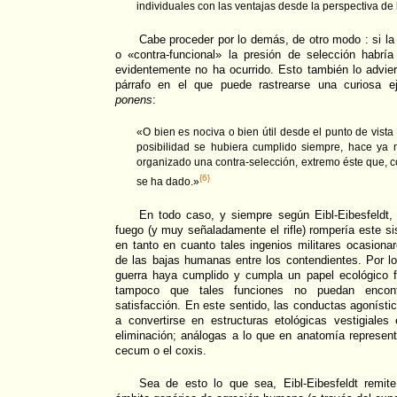
individuales con las ventajas desde la perspectiva de 
Cabe proceder por lo demás, de otro modo : si la
o «contra-funcional» la presión de selección habría
evidentemente no ha ocurrido. Esto también lo advier
párrafo en el que puede rastrearse una curiosa 
ponens
:
«O bien es nociva o bien útil desde el punto de vista 
posibilidad se hubiera cumplido siempre, hace ya
organizado una contra-selección, extremo éste que, c
{6}
se ha dado.»
En todo caso, y siempre según Eibl-Eibesfeldt, 
fuego (y muy señaladamente el rifle) rompería este si
en tanto en cuanto tales ingenios militares ocasionar
de las bajas humanas entre los contendientes. Por l
guerra haya cumplido y cumpla un papel ecológico f
tampoco que tales funciones no puedan encont
satisfacción. En este sentido, las conductas agonístic
a convertirse en estructuras etológicas vestigiales
eliminación; análogas a lo que en anatomía represen
cecum o el coxis.
Sea de esto lo que sea, Eibl-Eibesfeldt remit