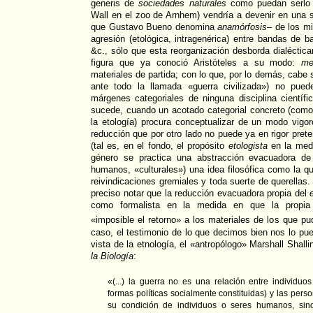
generis de
sociedades naturales
como puedan serlo 
Wall en el zoo de Arnhem) vendría a devenir en una s
que Gustavo Bueno denomina
anamórfosis
– de los m
agresión (etológica, intragenérica) entre bandas de 
&c., sólo que esta reorganización desborda dialéctic
figura que ya conoció Aristóteles a su modo:
me
materiales de partida; con lo que, por lo demás, cabe s
ante todo la llamada «guerra civilizada») no pued
márgenes categoriales de ninguna disciplina científi
sucede, cuando un acotado categorial concreto (como
la etología) procura conceptualizar de un modo vigo
reducción que por otro lado no puede ya en rigor prete
(tal es, en el fondo, el propósito
etologista
en la medi
género se practica una abstracción evacuadora de 
humanos, «culturales») una idea filosófica como la q
reivindicaciones gremiales y toda suerte de querellas
preciso notar que la reducción evacuadora propia del
como formalista en la medida en que la propia 
«imposible el retorno» a los materiales de los que pu
caso, el testimonio de lo que decimos bien nos lo pue
vista de la etnología, el «antropólogo» Marshall Shall
la Biología
:
«(...) la guerra no es una relación entre individuo
formas políticas socialmente constituidas) y las pers
su condición de individuos o seres humanos, sin