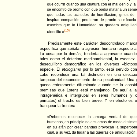
que ocurrir cuando una criatura con el mal genio y la
se encontró de pronto con que podía matar a un semej
que todas las actitudes de humillación, gritos de 
inspirar compasión, perdieron de pronto su eficacia
asombra que la Humanidad no quedara aniquilada 
{15}
utensilio.»
Precisamente este carácter descontrolado marca,
específica que señala la agresión humana respecto a 
La cosa por lo demás, tendería a agravarse cuando
tales como el deterioro medioambiental, la escasez 
desequilibrio demográfico en los diversos «biotop
especie. El
etologismo
por lo tanto, está servido co
cabe reconducir una tal distinción en una direcc
tampoco del reconocimiento de su peculiaridad. Una 
queda enteramente difuminada cuando se la consid
premisas que Lorenz está manejando. De aquí a la 
intragenérica e intergrupal en seres humanos y o
primates) el trecho es bien breve. Y en efecto es e
franquear la frontera:
«Debemos reconocer la amarga verdad de que, 
humanos, en principio no actuamos de modo distintos 
en su afán por crear bandas provocan la superpobla
cual, a su vez, da lugar a las guerras de aniquilación.