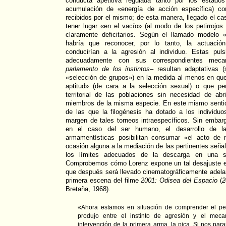
conducta apetitiva regulada tanto por los estados
acumulación de «energía de acción específica) co
recibidos por el mismo; de esta manera, llegado el ca
tener lugar «en el vacío» (al modo de los petirrojo
claramente deficitarios. Según el llamado modelo «
habría que reconocer, por lo tanto, la actuació
conducirían a la agresión al individuo. Estas pul
adecuadamente con sus correspondientes mecan
parlamento de los instintos
– resultan adaptativas 
«selección de grupos») en la medida al menos en qu
aptitud» (de cara a la selección sexual) o que perm
territorial de las poblaciones sin necesidad de ab
miembros de la misma especie. En este mismo senti
de las que la filogénesis ha dotado a los individuo
margen de tales torneos intraespecíficos. Sin embar
en el caso del ser humano, el desarrollo de la
armamentísticas posibilitan consumar «el acto de 
ocasión alguna a la mediación de las pertinentes señal
los límites adecuados de la descarga en una si
Comprobemos cómo Lorenz expone un tal desajuste e
que después será llevado cinematográficamente adelan
primera escena del filme
2001: Odisea del Espacio
(
2
Bretaña, 1968).
«Ahora estamos en situación de comprender el pel
produjo entre el instinto de agresión y el meca
intervención de la primera arma, la pica. Si nos pa