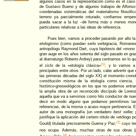
algunos casos en la representación como es el caso
de Gustavo Bueno y de algunos trabajos de Alfonso 
coordenadas sistemáticas del materialismo filosófic
terreno ya parcialmente roturado; confiamos empe
pueda sacar a la luz –de forma más o menos monog
particulares relativas a las ideas de referencia.
Pues bien, vamos a proceder pasando por alto la
etologismo
(como puedan serlo verbigracia, Romanes,
antropólogo Raymond Dart, cuya hipótesis del «mono 
gran auge en los años setenta del siglo pasado en gra
al dramaturgo Roberto Ardrey) para centrarnos en lo 
{1}
el ciclo de la «etología clásica»
; y lo vamos a
principales entre otros: Por un lado, cabe advertir que
las primeras décadas del siglo XX) el momento cronoló
constitución misma de la etología como ciencia, 
histórico-gnoseológicos en los que no podemos entra
la amplia obra de un reconocido discípulo de Lorenz
aquella que va a servirnos como hilo conductor de nuest
decir en modo alguno que podamos permitirnos tam
referencias, de la misma o acaso mayor pertinencia. En
autor de una monografía (un verdadero
best seller,
p
justifique la aplicación del certero rótulo de «etólogo
{2}
Gould) titulada precisamente
Guerra y Paz,
cuyo tem
nos ocupa. Además, muchas otras de sus obras (
{4}