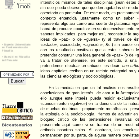
intersticios mismos de tales disciplinas (sean éstas c
sin que pueda decirse que queden agotadas de modo
operatorio en particular. De este modo, es precisamente
contexto entendida justamente como un saber 
representa algo así como una suerte de platónica «ge
habrá de procurar coordinar en su desenvolvimiento re
saberes implicados, para mejor así, reconstruir la
arq
ideas de «paz» o de «guerra» (y al través de ést
«estado», «sociedad», «agresión», &c.) sin perder e
con los resultados positivos que a estos saberes le
pretender construir una idea general de «paz» (o de «
va a tratar de atenerse, en este sentido, a un
pretendemos efectuar un cribado –es decir:
una críti
ideas capitales reciben en un recinto categorial muy 
las ciencias etológicas y sociobiológicas.
En la medida en que un tal análisis nos result
conclusiones de gran interés, de cara a la Antropolog
ello aunque este interés pueda residir exclusivam
«conocimiento negativo») en la denuncia de la natur
de muchas doctrinas –propiamente metafísicas– pre
la etología o la sociobiología. Hemos de advertir en
bloqueo crítico de las pretensiones invasivas 
presentarlo aquí como si se tratase de un resulta
arribado nosotros solos. Al contrario, las conclu
permanecen por su parte, de alguna manera previstas 