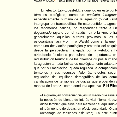
Amor y Odio,
&c.) presentan contenidos relevantes d
En efecto, Eibl-Eibesfeldt, siguiendo en este punt
términos etológicos, como un
conflicto intergru
específicamente humana de la agresión (o del «sis
intergrupal e intraespecífica. En este sentido, la agre
los fenómenos bélicos, no respondería tanto a 
degenerado
rayano con el «sadismo» o la «necrofilia»
generalmente aquellos autores próximos a las c
psicoanálisis: así Fromm o Walsh) como si la guer
como una desviación patológica y arbitraria del psiqu
desde la perspectiva manejada por la «etología 
atribuírsele funciones particulares de importancia p
redistribución territorial de los diversos grupos human
la agresión armada bélica es ecológicamente adaptat
que por su mediación, queda regulada la competición i
territorios y sus recursos. Además, efectos secu
regulación del equilibrio demográfico de las com
canalización de tensiones psíquicas que propenden a
manera de Lorenz– como conducta apetitiva. Eibl-Eibes
«La guerra, en consecuencia, es un medio que sirve a
la posesión de bienes de interés vital (tierra, rique
dicho también que sirve para mantener el equilibrio d
ningún género de dudas, un efecto secundario. O par
(desahogo de tensiones psíquicas). En este punt