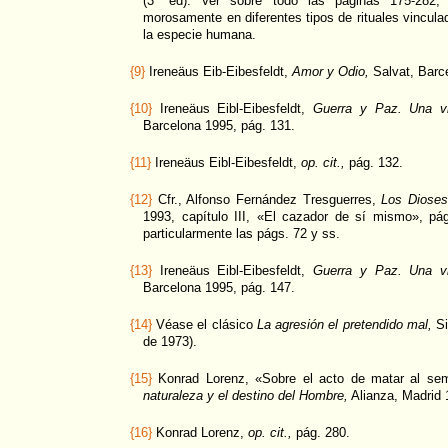
(3ª ed). Ver sobre todo las páginas 175-282,
morosamente en diferentes tipos de rituales vincula
la especie humana.
{9}
Ireneäus Eib-Eibesfeldt,
Amor y Odio,
Salvat, Barc
{10}
Ireneäus Eibl-Eibesfeldt,
Guerra y Paz. Una vi
Barcelona 1995, pág. 131.
{11}
Ireneäus Eibl-Eibesfeldt,
op. cit.,
pág. 132.
{12}
Cfr., Alfonso Fernández Tresguerres,
Los Dioses
1993, capítulo III, «El cazador de sí mismo», pá
particularmente las págs. 72 y ss.
{13}
Ireneäus Eibl-Eibesfeldt,
Guerra y Paz. Una vi
Barcelona 1995, pág. 147.
{14}
Véase el clásico
La agresión el pretendido mal,
Si
de 1973).
{15}
Konrad Lorenz, «Sobre el acto de matar al se
naturaleza y el destino del Hombre,
Alianza, Madrid 
{16}
Konrad Lorenz,
op. cit.,
pág. 280.