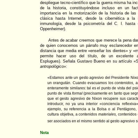
despliegue tecno-científico que la guerra misma ha inc
de la historia, constituyéndose incluso en un fac
importancia en la motorización de la historia de la
clásica hasta Internet, desde la cibernética a la 
inmunología, desde la psicometría del C. I. hasta
Oppenheimer).
Antes de acabar creemos que merece la pena dar
de quien conocemos un párrafo muy esclarecedor en v
distancia que media entre «enseñar los dientes» y «m
permite hacer uso del título, de un excelente 
Esplugues). Señala Gustavo Bueno en su artículo «
antropológico
»:
«Estamos ante un gesto agresivo del Presidente Nixo
un orangután. Cuando evacuamos los
contenidos,
a
enteramente similares: tal es el punto de vista del psi
punto de vista
formal
(precisamente en tanto que segr
que el gesto agresivo de Nixon recupere sus caract
introducir, no ya una interior «conciencia reflexiva
ejemplo, su referencia a la Bolsa o al Pentágono,
cultura objetiva, a contenidos
materiales,
contenidos
ser asociados en el mismo sentido al gesto agresivo si
Nota