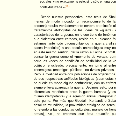
sociales, y no exactamente esto, sino sólo en una con
{18}
contextualizada.»
Desde nuestra perspectiva, esta tesis de Shal
menos de modo incoado, un reconocimiento de la d
persona) resulta verdaderamente certera en relación a
tratamientos etologistas de las ideas de «guerra»
característico de la guerra, en lo que tiene de fenóme
a la dialéctica entre estados, reside en su alcance f
estamos ante todo circunscribiendo la guerra civiliz
paces imperiales) a una escala antropológica muy con
en este mismo sentido, dar la razón a Carlos Schmitt
pensar la guerra como el «momento de veras», como
haría las veces de condición de posibilidad de la ve
político,
enucleado, precisamente, en torno al enfr
«enemigos» (enemigos públicos –no rivales privados
Pero la rivalidad entre dos poblaciones de organismos
de sus respectivas
aptitudes
biológicas (sean estas 
no puede en modo alguno confundirse, con un enfrent
siempre lleva aparejada la guerra. Decimos esto, por 
diferencias reseñables entre la guerra humana (y e
mismo idempotente) y la agresión animal intergrupal
este punto. Por más que Goodall, Kortlandt o Saba
absoluta rotundidad, la proximidad etológica de sere
lo referido a las conductas culturales, manejo de he
armas), &c., no creemos que ésta situación pue