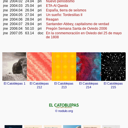
jne
2004.02
24.04
pri
Nuevo periodismo
jne
2004.03
25.04
pri
ETA-Al Qaeda
jne
2004.04
26.04
pri
España, tierra de seísmos
jne
2004.05
27.04
pri
Un sueño: Tordesillas II
jne
2004.06
28.04
pri
Reagan
jne
2004.07
29.04
pri
Santander-Abbey, capitalismo de verdad
jne
2006.04
50.10
pri
Pregón Semana Santa de Oviedo 2006
jne
2007.05
63.14
doc
En la conmemoración en Oviedo del 25 de mayo
de 1808
© nodulo.org