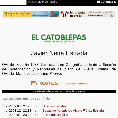
Javier Neira Estrada
Oviedo, España 1953. Licenciado en Geografía. Jefe de la Sección
de Investigación y Reportajes del diario
La Nueva España,
de
Oviedo. Mantuvo la sección
Priones.
puede reordenarse por cualquier campo
aut
año.mes
num.pg
sec
título
jne
2002.04
2.19
pri
Guerras papales
jne
2003.12
22.18
pri
Sesquicentenario de Álvaro Flórez Estrada
jne
2004.01
23.04
pri
El secreto de Kiss