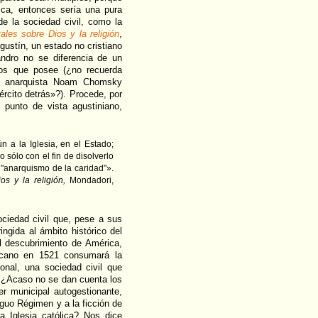
ica, entonces sería una pura
 de la sociedad civil, como la
ales sobre Dios y la religión
,
ustín, un estado no cristiano
jandro no se diferencia de un
os que posee (¿no recuerda
do anarquista Noam Chomsky
rcito detrás»?). Procede, por
l punto de vista agustiniano,
n a la Iglesia, en el Estado;
o sólo con el fin de disolverlo
e "anarquismo de la caridad"».
os y la religión,
Mondadori,
ciedad civil que, pese a sus
ingida al ámbito histórico del
l descubrimiento de América,
lcano en 1521 consumará la
ional, una sociedad civil que
 ¿Acaso no se dan cuenta los
er municipal autogestionante,
iguo Régimen y a la ficción de
a Iglesia católica? Nos dice