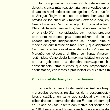
Así, los primeros movimientos de independencia 
derecha clerical más reaccionaria, aun envueltos en el
de ambos hemisferios» que designaba la Constitución
el Antiguo Régimen al que se enfrentaban asumió 
previas de los antiguos «imperios» azteca e inca, en 
Nueva España y Perú (en el siglo XVIII añadidos los
Plata). Ante esta perspectiva, las rebeliones de lo
en el siglo XVIII, consideradas por muchos precurs
eran tanto rebeliones para independizarse de la c
pasado indígena independiente de España, sino p
modelo de administración más justo y que adoptaban 
Comuneros a los castellanos del siglo XVI que se 
Marqués de Oropesa el título de Tupac Amaru) p
legitimidad. Como decía la máxima habitual en estos
el mal gobierno». La derecha extravagante his
consecuencia, otras fuentes que nos proponemos 
esquemática, con vistas a profundizar en sucesivos tr
2. La Ciudad de Dios y la ciudad terrena
Sin duda la pieza fundamental del Antiguo Régi
monarquías europeas resultantes de la descomposici
Iglesia católica, en tanto que sociedad civil no só
«liberada» de la corrupción de ese Estado, tal como p
La Ciudad de Dios
, escrita con motivo del saqueo d
el 410. Una sociedad humana en la que caben hasta