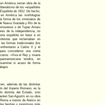
en América serían obra de la
 liberalismo de los «españoles
 Española de 1812. De hecho,
en América las morfologías
la forma de los virreinatos de
 de Nueva Granada y Río de la
s Comuneros o de Tupac Amaru
ores de la independencia, no
orona española en base a un
rotestas que reclamaban un
las formas tradicionales (los
enfrentaron a Carlos V y el
ara concederse una cierta
 casos: «Viva el Rey y muera
panoamericana tendría, en
examinar si acaso de forma
abajos.
men, además de las distintas
ón del Imperio Romano, es la
lo distinta del Estado, sino
lanteó San Agustín en su obra
e Roma a manos de Alarico en
 las bestias y monstruos más