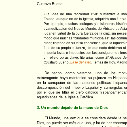
Gustavo Bueno:
«La idea de una “sociedad civil” sustantiva e in
Estado, aunque no de la Iglesia, adquirirá una fuer
Por ejemplo, muchos teólogos y misioneros hispáni
evangelización del Nuevo Mundo, de África o de Asia
lugar en virtud de la pura fuerza de la cruz, sin nec
modo que muchas “ciudades municipales”, las comuner
creer, flotando en su falsa conciencia, que la riqueza
fruto de su propio esfuerzo, sin que nada debieran al p
imponía levas e impuestos con las consiguientes tens
un reflejo obras clave, literarias, como
El Alcalde d
(Gustavo Bueno,
La fe del ateo
, Temas de Hoy, Madrid
De hecho, como veremos, uno de los motiv
extravagante haya mantenido su pujanza en Hispano
en la corrupción de las naciones políticas hispan
descomposición del Imperio Español y sumergidas 
por el que se filtra el clero católico hispanoameri
agustinianas de la Iglesia Católica.
3. Un mundo dejado de la mano de Dios
El Mundo, una vez que se considera desde la per
Dios, no puede ser más que uno, y ha de ser contempl