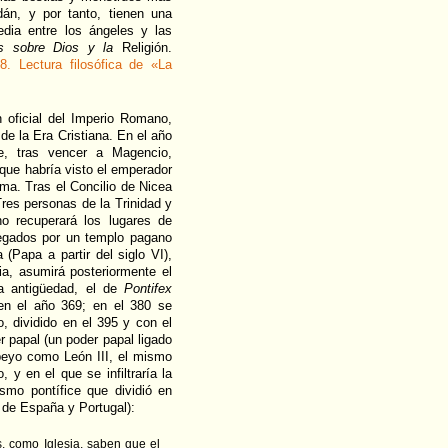
dán, y por tanto, tienen una
dia entre los ángeles y las
es sobre Dios y la
Religión.
8. Lectura filosófica de «La
n oficial del Imperio Romano,
de la Era Cristiana. En el año
e, tras vencer a Magencio,
que habría visto el emperador
ema. Tras el Concilio de Nicea
Tres personas de la Trinidad y
no recuperará los lugares de
cegados por un templo pagano
(Papa a partir del siglo VI),
a, asumirá posteriormente el
la antigüedad, el de
Pontifex
 en el año 369; en el 380 se
o, dividido en el 395 y con el
 papal (un poder papal ligado
beyo como León III, el mismo
 en el que se infiltraría la
ismo pontífice que dividió en
 de España y Portugal):
s, como Iglesia, saben que el