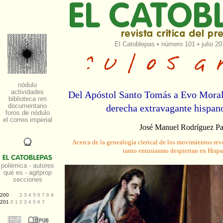
El Catoblepas
•
número 101
• julio 2
Del Apóstol Santo Tomás a Evo Moral
derecha extravagante hispa
José Manuel Rodríguez P
Acerca de la genealogía clerical de los movimientos rev
tanto entusiasmo despiertan en Hisp