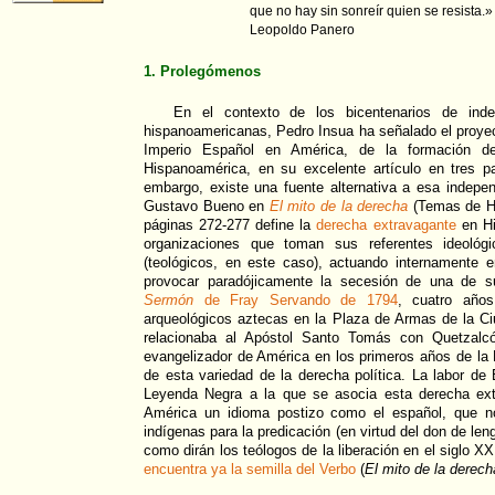
que no hay sin sonreír quien se resista.»
Leopoldo Panero
1. Prolegómenos
En el contexto de los bicentenarios de ind
hispanoamericanas, Pedro Insua ha señalado el proye
Imperio Español en América, de la formación d
Hispanoamérica, en su excelente artículo en tres p
embargo, existe una fuente alternativa a esa indepe
Gustavo Bueno en
El mito de la derecha
(Temas de Ho
páginas 272-277 define la
derecha extravagante
en Hi
organizaciones que toman sus referentes ideológi
(teológicos, en este caso), actuando internamente e
provocar paradójicamente la secesión de una de s
Sermón
de Fray Servando de 1794
, cuatro año
arqueológicos aztecas en la Plaza de Armas de la Ci
relacionaba al Apóstol Santo Tomás con Quetzalcó
evangelizador de América en los primeros años de la 
de esta variedad de la derecha política. La labor de 
Leyenda Negra a la que se asocia esta derecha ext
América un idioma postizo como el español, que no
indígenas para la predicación (en virtud del don de len
como dirán los teólogos de la liberación en el siglo X
encuentra ya la semilla del Verbo
(
El mito de la derech