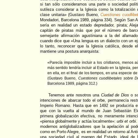
si tan sólo consideramos una parte o sociedad polít
sutileza considerar a la Iglesia como la totalización
clase unitaria» (Gustavo Bueno,
Cuestiones cuodlibet
Mondadori, Barcelona 1989, página 334). Según San Ag
sería en realidad un estado depredador, pirata; Ale
capitán de piratas más que por el número de barc
semejante afirmación agustiniana a la del afama
cuando dice que «Una lengua es un dialecto con un ejé
lo tanto, reconocer que la Iglesia católica, desde e
mantiene una postura anarquista:
«Parecía imposible incluir a los cristianos, menos aú
más sentido tendría incluir al Estado en la Iglesia, per
en ella, en el final de los tiempos, en una especie d
(Gustavo Bueno,
Cuestiones cuodlibetales sobre Di
Barcelona 1989, página 312.)
Tenemos ante nosotros una
Ciudad de Dios
o so
intenciones de abarcar todo el orbe, permanecía restr
Imperio Romano. Hasta que en 1492 se produciría e
que con la vuelta al mundo de Juan Sebastián E
primera globalización efectiva, no meramente intenc
«piensa globalmente y actúa localmente»:
urbi et orbi
.
modernos antiglobalizadores que la apelación al pod
como en Porto Alegre, es en realidad un retorno al Ant
una sociedad civil al margen del Estado, ideal de l