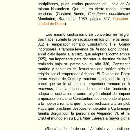
horripilantes, pues «todas proceden del linaje de A
misma Naturaleza. Que es, en cierto modo, interme
bestias». (Gustavo Bueno,
Cuestiones cuodlibetal
Mondadori, Barcelona, 1989, página 327,
Cuestión 
ciudad de Dios»
).
Ese mismo cristianismo se convertirá en religió
tras haber sufrido la persecución en los primeros años 
312 el emperador romano Constantino I el Grand
incorporará la famosa leyenda del
In hoc signo vinces
en el cielo ligada a la cruz, que adoptaría como embl
(325), tan importante para decretar la doctrina de las 
realizado bajo su patrocinio, el año 326, Constanti
martirio y sepultura de Jesucristo que habían sido 
erigido por el emperador Adriano. El Obispo de Roma 
como Vicario de Cristo y máxima cabeza de la Iglesi
papel que se le atribuía al emperador romano en 
maximus
, tras la renuncia del emperador Teodosio
adopta el cristianismo como religión oficial del imperi
emperador bizantino Constantino reconociendo el poder
a la nobleza romana que incluso rechazaría a un ple
Papa que proclamó después emperador a Carlomagno, y
familia Borgia con la persona de Alejandro VI, el m
1493 el mundo en su Bula
Inter Caetera
a mayor gloria
«Roma ha dejado de ser el Anticristo, y los cristiano