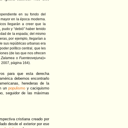
dependiente en su fondo del
za mayor en la época moderna.
cos llegarán a creer que la
, pudo y “debió” haber tenido
esidad de la espada; del mismo
as, por ejemplo, llegarían a
 de sus repúblicas urbanas era
oder político central, que les
iones (de las que nos ofrecen
e Zalamea
o
Fuenteovejuna
)»
 2007, página 164).
os para que esta derecha
américa debemos encontrarlo
oamericanas, herederas de la
en un
populismo
y caciquismo
cano, seguidor de las máximas
spectiva cristiana creado por
ado desde el exterior por ese