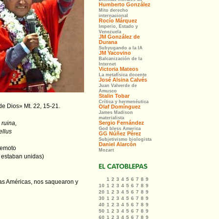
de Dios» Mt. 22, 15-21.
 ruina,
ellus
remoto
e estaban unidas)
las Américas, nos saquearon y