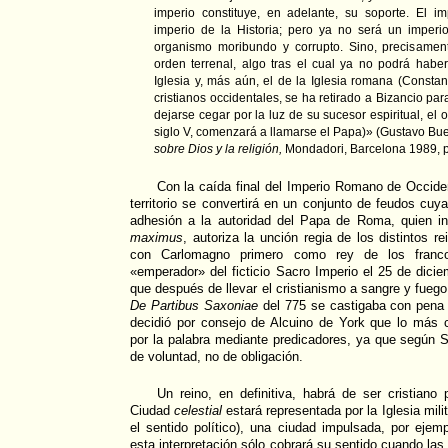
imperio constituye, en adelante, su soporte. El im
imperio de la Historia; pero ya no será un impe
organismo moribundo y corrupto. Sino, precisame
orden terrenal, algo tras el cual ya no podrá haber
Iglesia y, más aún, el de la Iglesia romana (Constan
cristianos occidentales, se ha retirado a Bizancio pa
dejarse cegar por la luz de su sucesor espiritual, el
siglo V, comenzará a llamarse el Papa)» (Gustavo Bu
sobre Dios y la religión,
Mondadori, Barcelona 1989, p
Con la caída final del Imperio Romano de Occide
territorio se convertirá en un conjunto de feudos cuy
adhesión a la autoridad del Papa de Roma, quien i
maximus
, autoriza la unción regia de los distintos 
con Carlomagno primero como rey de los franc
«emperador» del ficticio Sacro Imperio el 25 de dic
que después de llevar el cristianismo a sangre y fuego 
De Partibus Saxoniae
del 775 se castigaba con pena c
decidió por consejo de Alcuino de York que lo más 
por la palabra mediante predicadores, ya que según S
de voluntad, no de obligación.
Un reino, en definitiva, habrá de ser cristiano 
Ciudad
celestial
estará representada por la Iglesia milit
el sentido político), una ciudad impulsada, por ejem
esta interpretación sólo cobrará su sentido cuando las