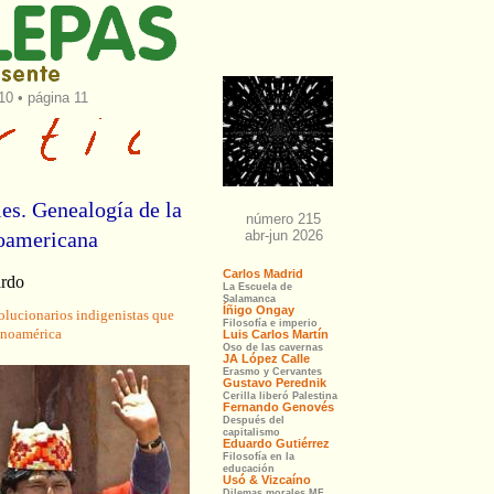
010 • página 11
es. Genealogía de la
noamericana
ardo
olucionarios indigenistas que
anoamérica