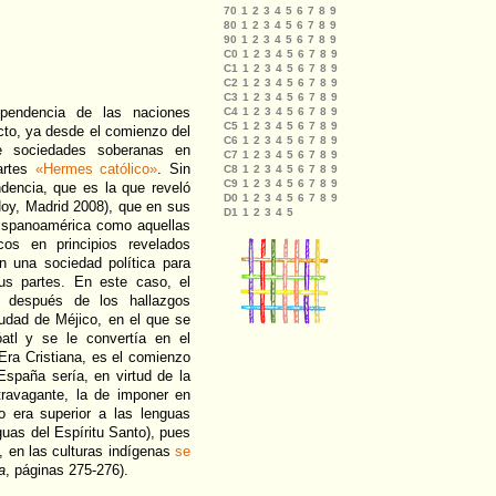
ependencia de las naciones
cto, ya desde el comienzo del
e sociedades soberanas en
artes
«Hermes católico»
. Sin
ndencia, que es la que reveló
y, Madrid 2008), que en sus
spanoamérica como aquellas
cos en principios revelados
n una sociedad política para
us partes. En este caso, el
s después de los hallazgos
udad de Méjico, en el que se
atl y se le convertía en el
Era Cristiana, es el comienzo
España sería, en virtud de la
ravagante, la de imponer en
 era superior a las lenguas
guas del Espíritu Santo), pues
X, en las culturas indígenas
se
a
, páginas 275-276).