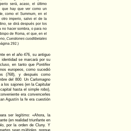
perio será, acaso, el último
rio que hay que ver como un
nte, como el Summum, en el
 otro imperio, salvo el de la
tino, se dirá después por los
ra no hacer sombra, o para no
 obispo de Roma, el que, en el
eno,
Cuestiones cuodlibetales
ágina 292.)
nte en el año 476, su antiguo
a identidad se marcará por su
ncluso, en tanto que
Pontifex
reinos europeos, como sucedió
os (768), y después como
iembre del 800. Un Carlomagno
a los sajones (en la Capitular
apital hasta el simple robo),
conveniente era convencerles
an Agustín la fe era cuestión
para ser legítimo: «Ahora, la
ante (en realidad triunfante en
plo, por la orden de Cluny. Y
 partes sean múltiples, porque