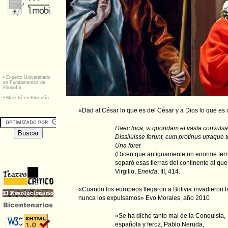
«Dad al César lo que es del César y a Dios lo que es 
Haec loca, vi quondam et vasta convulsa
Dissiluisse ferunt, cum protinus utraque t
Una foret
(Dicen que antiguamente un enorme ter
separó esas tierras del continente al qu
Virgilio,
Eneida
, III, 414.
«Cuando los europeos llegaron a Bolivia invadieron 
nunca los expulsamos» Evo Morales, año 2010
«Se ha dicho tanto mal de la Conquista,
española y feroz, Pablo Neruda,