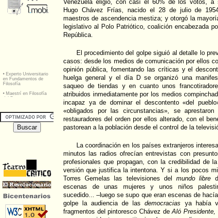
Venezuela eligió, con casi el 60% de los votos, a s
Hugo Chávez Frías, nacido el 28 de julio de 1954
maestros de ascendencia mestiza; y otorgó la mayorí
legislativo al Polo Patriótico, coalición encabezada 
República.
El procedimiento del golpe siguió al detalle lo pr
casos: desde los medios de comunicación por ellos co
opinión pública, fomentando las críticas y el desco
huelga general y el día D se organizó una manifesta
saqueo de tiendas y en cuanto unos francotirador
atribuidos inmediatamente por los medios compinchad
incapaz ya de dominar el descontento «del pueblo»
«obligados por las circunstancias», se aprestaron
restauradores del orden por ellos alterado, con el be
pastorean a la población desde el control de la televisió
La coordinación en los países extranjeros interes
minutos las radios ofrecían entrevistas con presunt
profesionales que propagan, con la credibilidad de la
versión que justifica la intentona. Y si a los pocos m
Torres Gemelas las televisiones del
mundo libre
di
escenas de unas mujeres y unos niños palesti
sucedido... –luego se supo que eran escenas de hacía
golpe la audiencia de las
democracias
ya había vi
fragmentos del pintoresco Chávez de
Aló Presidente,