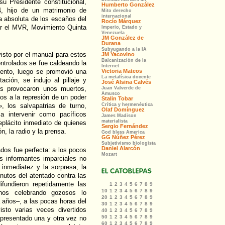
u Presidente constitucional,
, hijo de un matrimonio de
a absoluta de los escaños del
por el MVR, Movimiento Quinta
evisto por el manual para estos
ntrolados se fue caldeando la
ntento, luego se promovió una
ción, se indujo al pillaje y
es provocaron unos muertos,
os a la represión de un poder
, los salvapatrias de turno,
 a intervenir como pacíficos
neplácito inmediato de quienes
n, la radio y la prensa.
ados fue perfecta: a los pocos
os informantes imparciales no
 inmediatez y la sorpresa, la
inutos del atentado contra las
fundieron repetidamente las
nos celebrando gozosos lo
 años–, a las pocas horas del
sto varias veces divertidos
presentado una y otra vez no