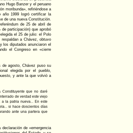
iano Hugo Banzer y el peruano
ión moribunda», refiriéndose a
ño 1999 logró certificar la
se de una nueva Constitución.
 referéndum de 25 de abril de
 de participación) que aprobó
elegida el 25 de julio: el Polo
ue respaldan a Chávez, obtuvo
 los diputados anunciaron el
ando el Congreso en «cierre
os de agosto, Chávez puso su
onal elegida por el pueblo,
puesto, y ante la que volvió a
a Constituyente que no daré
terrado de verdad este viejo
a la patria nueva... En este
la... si hace doscientos días
jurando ante una partera que
 declaración de «emergencia
instituciones del Estado, y se