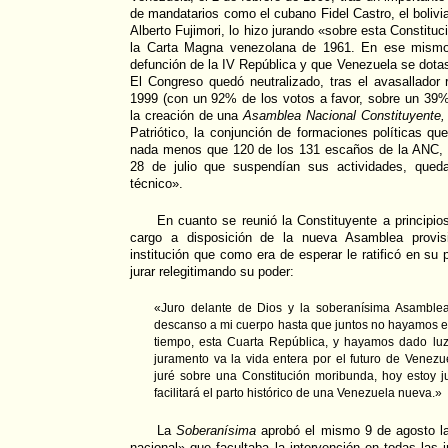
de mandatarios como el cubano Fidel Castro, el boliv
Alberto Fujimori, lo hizo jurando «sobre esta Constituc
la Carta Magna venezolana de 1961. En ese mismo a
defunción de la IV República y que Venezuela se dota
El Congreso quedó neutralizado, tras el avasallador
1999 (con un 92% de los votos a favor, sobre un 39%
la creación de una
Asamblea Nacional Constituyente,
Patriótico, la conjunción de formaciones políticas q
nada menos que 120 de los 131 escaños de la ANC, y
28 de julio que suspendían sus actividades, qued
técnico».
En cuanto se reunió la Constituyente a principi
cargo a disposición de la nueva Asamblea provisi
institución que como era de esperar le ratificó en su 
jurar relegitimando su poder:
«Juro delante de Dios y la soberanísima Asamble
descanso a mi cuerpo hasta que juntos no hayamos en
tiempo, esta Cuarta República, y hayamos dado luz 
juramento va la vida entera por el futuro de Venezue
juré sobre una Constitución moribunda, hoy estoy 
facilitará el parto histórico de una Venezuela nueva.»
La
Soberanísima
aprobó el mismo 9 de agosto la
nacional» que facultaba la intervención en todas las 