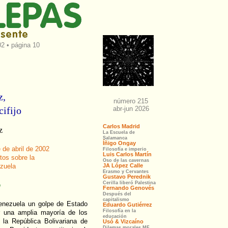
2 • página 10
z,
cifijo
z
 de abril de 2002
tos sobre la
ezuela
e
enezuela un golpe de Estado
r una amplia mayoría de los
 la República Bolivariana de