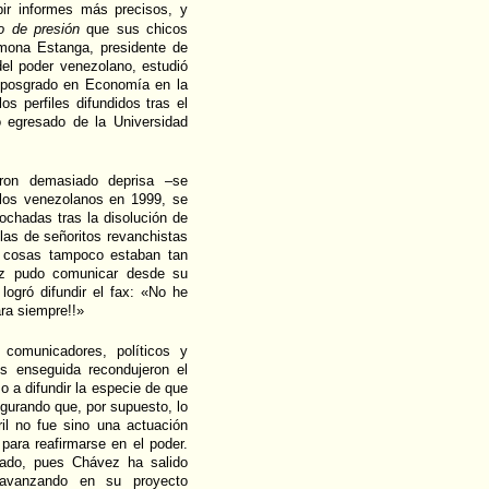
bir informes más precisos, y
co de presión
que sus chicos
ona Estanga, presidente de
del poder venezolano, estudió
u posgrado en Economía en la
s perfiles difundidos tras el
egresado de la Universidad
eron demasiado deprisa –se
 los venezolanos en 1999, se
ochadas tras la disolución de
ulas de señoritos revanchistas
s cosas tampoco estaban tan
ez pudo comunicar desde su
logró difundir el fax: «No he
ara siempre!!»
s, comunicadores, políticos y
s enseguida recondujeron el
o a difundir la especie de que
egurando que, por supuesto, lo
l no fue sino una actuación
para reafirmarse en el poder.
ltado, pues Chávez ha salido
 avanzando en su proyecto