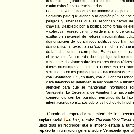
la situación degenere en todo el continente para ento
contra estas fuerzas reaccionarias.
Por tales razones, hacemos un llamado a los partidos
Socialista para que alerten a la opinión pública naci
peligros y amenazas que se esconden detrás de 
chavista. Desprecio por la política como forma de ejerc
y colectiva; regreso de un presidencialismo de carác
exaltación irracional de valores nacionalistas; uti
demonización de los partidos políticos que han for
democrático, a través de una "caza a las brujas" que 
de la lucha contra la corrupción. Estos son los princ
el chavismo. No se trata de un peligro únicamente
victoria del chavismo sobre los valores democráticos
líderes autoritarios en el mundo. El discurso de Cháv
similitudes con los planteamientos nacionalistas de J
con Gianfranco Fini, en Italia, con el General Liebed
cuya intención es defender un nacionalismo a ultran
atención para que se mantengan informados sob
Venezuela. La Secretaría de Asuntos Internacional
compromete con los partidos hermanos de la Intern
informaciones constantes sobre los hechos de la polít
Cuando el emperador se enteró de lo sucedid
{1}
supiera nada
–al fin y al cabo
The New York Times
unos días en reconocer que el imperio estaba al tant
repasó la información general sobre Venezuela que o