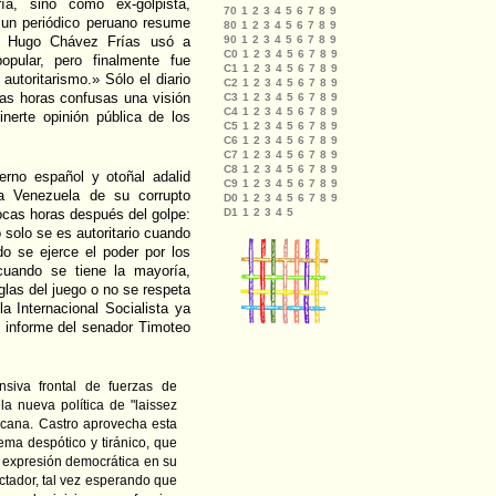
ía, sino como ex-golpista,
e un periódico peruano resume
r Hugo Chávez Frías usó a
popular, pero finalmente fue
autoritarismo.» Sólo el diario
sas horas confusas una visión
inerte opinión pública de los
erno español y otoñal adalid
la Venezuela de su corrupto
ocas horas después del golpe:
 solo se es autoritario cuando
do se ejerce el poder por los
 cuando se tiene la mayoría,
eglas del juego o no se respeta
la Internacional Socialista ya
l informe del senador Timoteo
siva frontal de fuerzas de
a nueva política de "laissez
ricana. Castro aprovecha esta
tema despótico y tiránico, que
 expresión democrática en su
tador, tal vez esperando que