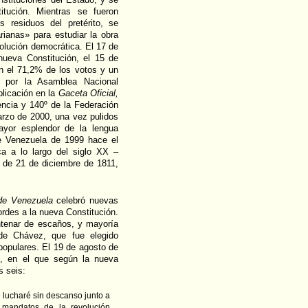
tución. Mientras se fueron
s residuos del pretérito, se
rianas» para estudiar la obra
volución democrática. El 17 de
nueva Constitución, el 15 de
n el 71,2% de los votos y un
a por la Asamblea Nacional
blicación en la
Gaceta Oficial,
encia y 140º de la Federación
arzo de 2000, una vez pulidos
ayor esplendor de la lengua
de Venezuela de 1999 hace el
a a lo largo del siglo XX –
, de 21 de diciembre de 1811,
 de Venezuela
celebró nuevas
ordes a la nueva Constitución.
ntenar de escaños, y mayoría
de Chávez, que fue elegido
opulares. El 19 de agosto de
o, en el que según la nueva
s seis:
 lucharé sin descanso junto a
 mandatos de la revolución