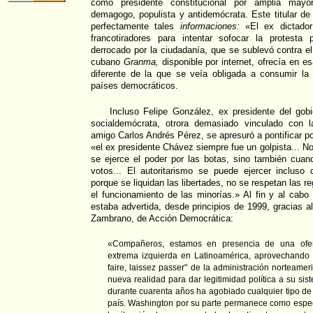
como presidente constitucional por amplia mayor
demagogo, populista y antidemócrata. Este titular d
perfectamente tales
informaciones:
«El ex dictado
francotiradores para intentar sofocar la protesta 
derrocado por la ciudadanía, que se sublevó contra el 
cubano
Granma,
disponible por internet, ofrecía en e
diferente de la que se veía obligada a consumir la 
países democráticos.
Incluso Felipe González, ex presidente del gobi
socialdemócrata, otrora demasiado vinculado con 
amigo Carlos Andrés Pérez, se apresuró a pontificar p
«el ex presidente Chávez siempre fue un golpista... No
se ejerce el poder por las botas, sino también cuan
votos... El autoritarismo se puede ejercer incluso
porque se liquidan las libertades, no se respetan las r
el funcionamiento de las minorías.» Al fin y al cabo 
estaba advertida, desde principios de 1999, gracias a
Zambrano, de Acción Democrática:
«Compañeros, estamos en presencia de una ofen
extrema izquierda en Latinoamérica, aprovechando l
faire, laissez passer" de la administración norteame
nueva realidad para dar legitimidad política a su sis
durante cuarenta años ha agobiado cualquier tipo de
país. Washington por su parte permanece como espec