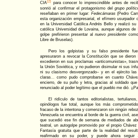
{2}
CIA
para conocer lo imprescindible antes de reci
sonrió al confirmar el protagonismo del
grupo políti
reseñaban en primer lugar:
Fedecámaras
(Pedro Carm
esta organización empresarial, el efímero usurpador 
en la Universidad Católica Andrés Bello y realizó s
católica Universidad de Lovaina, aunque algunos de lo
golpe prefirieron presentar al
nuevo presidente
como 
Libre de Bruselas).
Pero los golpistas y su falso presidente fu
apresuraron a revocar la Constitución que se dieron
excedieron en sus proclamas «anticomunistas», trasn
la Unión Soviética, y no pudieron disimular ni sus ínf
ni su clasismo desvergonzado– y en el ejército la
claras... como pudo comprobarse en cuanto Cháv
encierro, de su puño y letra, gracias al soldado que 
renunciado al poder legítimo que el pueblo me dió. ¡¡P
El ridículo de tantos editorialistas, tertuliano
opinólogos fue total, aunque los más comprometido
fracaso de la intentona y comenzaron sin ningún reboz
Venezuela se encuentra al borde de la guerra civil, as
que sucedió ese fin de semana de mediados de abri
teatral, un autogolpe promovido por el propio Chávez 
Fantasía gratuita que parte de la realidad del resu
reafirmado en su poder, y puede ahora seguir