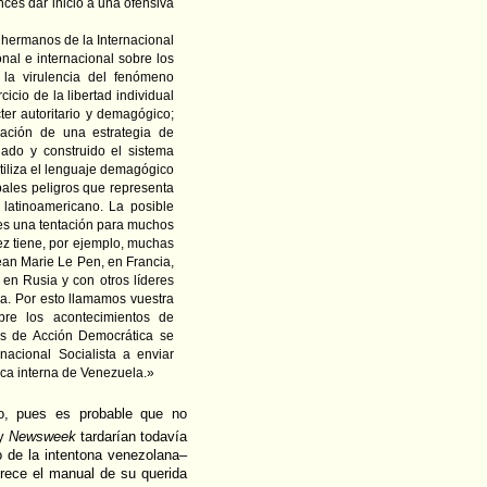
nces dar inicio a una ofensiva
 hermanos de la Internacional
onal e internacional sobre los
la virulencia del fenómeno
icio de la libertad individual
ter autoritario y demagógico;
lización de una estrategia de
jado y construido el sistema
utiliza el lenguaje demagógico
ipales peligros que representa
 latinoamericano. La posible
 es una tentación para muchos
ez tiene, por ejemplo, muchas
ean Marie Le Pen, en Francia,
 en Rusia y con otros líderes
za. Por esto llamamos vuestra
re los acontecimientos de
es de Acción Democrática se
acional Socialista a enviar
ica interna de Venezuela.»
o, pues es probable que no
y
Newsweek
tardarían todavía
o de la intentona venezolana–
frece el manual de su querida