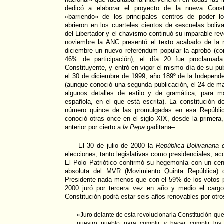
dedicó a elaborar el proyecto de la nueva Consti
«barriendo» de los principales centros de poder lo
abrieron en los cuarteles cientos de «escuelas boliva
del Libertador y el chavismo continuó su imparable re
noviembre la ANC presentó el texto acabado de la 
diciembre un nuevo referéndum popular la aprobó (co
46% de participación), el día 20 fue proclamad
Constituyente, y entró en vigor el mismo día de su pu
el 30 de diciembre de 1999, año 189º de la Independ
(aunque conoció una segunda publicación, el 24 de m
algunos detalles de estilo y de gramática, para m
española, en el que está escrita). La constitución 
número quince de las promulgadas en esa Repúblic
conoció otras once en el siglo XIX, desde la primera
anterior por cierto a
la Pepa
gaditana–.
El 30 de julio de 2000 la
República Bolivariana
elecciones, tanto legislativas como presidenciales, ac
El Polo Patriótico confirmó su hegemonía con un ce
absoluta del MVR (Movimiento Quinta República) 
Presidente nada menos que con el 59% de los votos p
2000 juró por tercera vez en año y medio el carg
Constitución podrá estar seis años renovables por otro
«Juro delante de esta revolucionaria Constitución que
nuestro pueblo para cumplir y hacer cumplir los