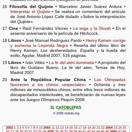
16
Filosofía del Quijote
• Marcelino Javier Suárez Ardura •
Interpretar el
Quijote
• Se realiza un comentario del artículo
de José Antonio López Calle titulado «Sobre la interpretación
del
Quijote
».
17
Cine
• Raúl Fernández Vítores •
La soga y la Shoah
• En el
sesenta aniversario de la película de Hitchcock.
18
Libros
• José Manuel Rodríguez Pardo •
Henry Kamen corrige
y aumenta la Leyenda Negra
• Reseña del último libro de
Henry Kamen,
Los desheredados. España y la huella del
exilio,
Aguilar, Madrid 2007, 516 páginas.
19
Libros
• Iván Vélez •
La fe del ateo
iluminada
• A propósito del
libro de Gustavo Bueno,
La fe del ateo,
Temas de Hoy,
Madrid 2007.
20
Ante la República Popular China
•
Las Olimpiadas
favorecen a los chinos «especiales»
• Ochenta y tres
millones de minusválidos chinos, entre ellos trece millones de
discapacitados intelectuales, se beneficiarán de nuevas leyes
ante los Juegos Olímpicos Pequín 2008.
© 2008 nodulo.org