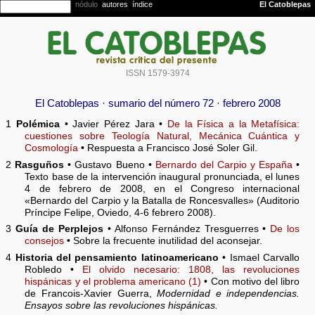
ISSN 1579-3974
El Catoblepas · sumario del número 72 · febrero 2008
1
Polémica
• Javier Pérez Jara •
De la Física a la Metafísica:
cuestiones sobre Teología Natural, Mecánica Cuántica y
Cosmología
• Respuesta a Francisco José Soler Gil.
2
Rasguños
• Gustavo Bueno •
Bernardo del Carpio y España
•
Texto base de la intervención inaugural pronunciada, el lunes
4 de febrero de 2008, en el Congreso internacional
«Bernardo del Carpio y la Batalla de Roncesvalles» (Auditorio
Príncipe Felipe, Oviedo, 4-6 febrero 2008).
3
Guía de Perplejos
• Alfonso Fernández Tresguerres •
De los
consejos
• Sobre la frecuente inutilidad del aconsejar.
4
Historia del pensamiento latinoamericano
• Ismael Carvallo
Robledo •
El olvido necesario: 1808, las revoluciones
hispánicas y el problema americano (1)
• Con motivo del libro
de Francois-Xavier Guerra,
Modernidad e independencias.
Ensayos sobre las revoluciones hispánicas.