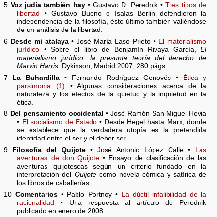
5
Voz judía también hay
• Gustavo D. Perednik •
Tres tipos de
libertad
• Gustavo Bueno e Isaías Berlin defendieron la
independencia de la filosofía, éste último también valiéndose
de un análisis de la libertad.
6
Desde mi atalaya
• José María Laso Prieto •
El materialismo
jurídico
• Sobre el libro de Benjamín Rivaya García,
El
materialismo jurídico: la presunta teoría del derecho de
Marvin Harris,
Dykinson, Madrid 2007, 280 págs.
7
La Buhardilla
• Fernando Rodríguez Genovés •
Ética y
parsimonia (1)
• Algunas consideraciones acerca de la
naturaleza y los efectos de la quietud y la inquietud en la
ética.
8
Del pensamiento occidental
• José Ramón San Miguel Hevia
•
El socialismo de Estado
• Desde Hegel hasta Marx, donde
se establece que la verdadera utopía es la pretendida
identidad entre el ser y el deber ser.
9
Filosofía del Quijote
• José Antonio López Calle •
Las
aventuras de don Quijote
• Ensayo de clasificación de las
aventuras quijotescas según un criterio fundado en la
interpretación del
Quijote
como novela cómica y satírica de
los libros de caballerías.
10
Comentarios
• Pablo Portnoy •
La dúctil infalibilidad de la
racionalidad
• Una respuesta al artículo de Perednik
publicado en enero de 2008.