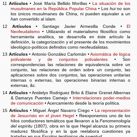
11
Artículos
• José María Bellido Morillas •
La situación de los
musulmanes en la República Popular China
• Los
hui
no son
los únicos musulmanes de China, ni pueden equivaler a un
han
convertido al islam.
12
Artículos
• Santiago Javier Armesilla Conde •
El
Neofeudalismo
• Utilizando el materialismo filosófico como
herramienta analítica, se desarrolla en éste artículo la
definición, la categorización y el presente de los movimientos
ideológico-políticos definidos como neofeudalistas.
13
Artículos
• Antonio González Carlomán •
Axiomática de lógica
polivalente y de conjuntos polivalentes
• Son
correspondencias las relaciones de equivalencia sobre un
conjunto, las relaciones de orden sobre un conjunto, las
aplicaciones sobre dos conjuntos, las operaciones unitarias
internas o externas, las operaciones binarias internas o
externas, &c.
14
Artículos
• Anidelys Rodriguez Brito & Elaine Grenet Albernas
& Damarys Puentes Camejo •
Interrelaciones poder-medios
de comunicación
• Acercamiento desde la teoría política.
15
Artículos
• Miguel Ángel Navarro Crego •
La representación
de Jesucristo en el jóven Hegel
• Reexponemos uno de los
hilos conductores temáticos que llevaron a la
Fenomenología
del espíritu
(1807), obra en la que Hegel alcanza su primera
madurez filosófica y en la que reelabora cuestiones ya
tratadas en sus
Escritos teológicos de juventud
.