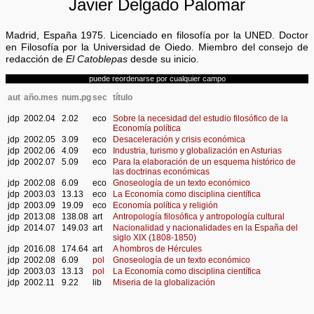
Javier Delgado Palomar
Madrid, España 1975. Licenciado en filosofía por la UNED. Doctor
en Filosofía por la Universidad de Oiedo. Miembro del consejo de
redacción de
El Catoblepas
desde su inicio.
puede reordenarse por cualquier campo
aut
año.mes
num.pg
sec
título
jdp
2002.04
2.02
eco
Sobre la necesidad del estudio filosófico de la
Economía política
jdp
2002.05
3.09
eco
Desaceleración y crisis económica
jdp
2002.06
4.09
eco
Industria, turismo y globalización en Asturias
jdp
2002.07
5.09
eco
Para la elaboración de un esquema histórico de
las doctrinas económicas
jdp
2002.08
6.09
eco
Gnoseología de un texto económico
jdp
2003.03
13.13
eco
La Economía como disciplina científica
jdp
2003.09
19.09
eco
Economía política y religión
jdp
2013.08
138.08
art
Antropología filosófica y antropología cultural
jdp
2014.07
149.03
art
Nacionalidad y nacionalidades en la España del
siglo XIX (1808-1850)
jdp
2016.08
174.64
art
A hombros de Hércules
jdp
2002.08
6.09
pol
Gnoseología de un texto económico
jdp
2003.03
13.13
pol
La Economía como disciplina científica
jdp
2002.11
9.22
lib
Miseria de la globalización