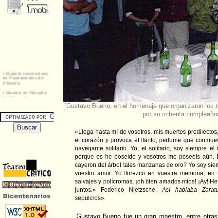
[Gustavo Bueno, en el homenaje que organizaron los m
por su ochenta cumpleaño
«Llega hasta mí de vosotros, mis muertos predilectos
el corazón y provoca el llanto, perfume que conmue
navegante solitario. Yo, el solitario, soy siempre e
porque os he poseído y vosotros me poseéis aún. 
cayeron del árbol tales manzanas de oro? Yo soy siemp
vuestro amor. Yo florezco en vuestra memoria, en 
salvajes y polícromas, ¡oh bien amados míos! ¡Ay! 
juntos.» Federico Nietzsche,
Así hablaba Zaratu
sepulcros».
Gustavo Bueno fue un gran maestro, entre otras 