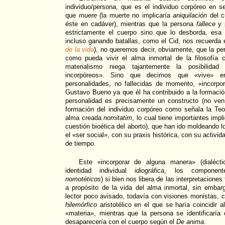
individuo/persona, que es el individuo corpóreo en se
que
muere
(la muerte no implicaría
aniquilación
del c
éste en cadáver), mientras que la persona
fallece
y 
estrictamente el cuerpo sino que lo desborda, esa
incluso ganando batallas, como el Cid, nos recuerda
de la vida
), no queremos decir, obviamente, que la pe
como pueda vivir el alma inmortal de la filosofía c
materialismo niega tajantemente la posibilida
incorpóreos». Sino que decimos que «vive» en
personalidades, no fallecidas de momento, «incorp
Gustavo Bueno ya que él ha contribuido a la formaci
personalidad es precisamente un constructo (no ve
formación del individuo corpóreo como señala la Teo
alma creada
nomitatim
, lo cual tiene importantes impl
cuestión bioética del aborto), que han ido moldeando 
el «ser social», con su praxis histórica, con su activi
de tiempo.
Este «incorporar de alguna manera» (dialécti
identidad individual
idiográfica
, los componente
nomotéticos
) si bien nos libera de las interpretacione
a propósito de la vida del alma inmortal, sin embar
lector poco avisado, todavía con visiones monistas, 
hilemórfico
aristotélico en el que se haría coincidir a
«materia», mientras que la persona se identificaría
desaparecería con el cuerpo según el
De anima
.