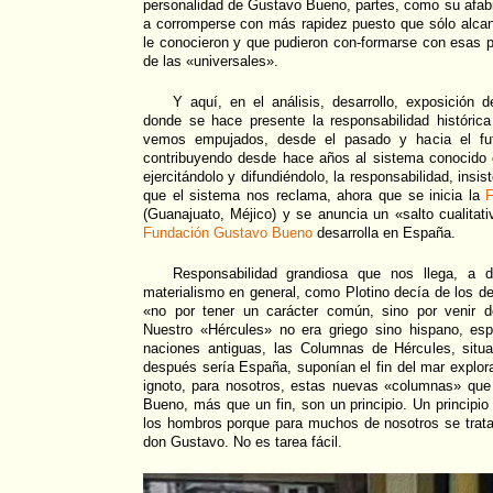
personalidad de Gustavo Bueno, partes, como su afab
a corromperse con más rapidez puesto que sólo alcan
le conocieron y que pudieron con-formarse con esas 
de las «universales».
Y aquí, en el análisis, desarrollo, exposición de
donde se hace presente la responsabilidad históri
vemos empujados, desde el pasado y hacia el fu
contribuyendo desde hace años al sistema conocido c
ejercitándolo y difundiéndolo, la responsabilidad, insis
que el sistema nos reclama, ahora que se inicia la
F
(Guanajuato, Méjico) y se anuncia un «salto cualitati
Fundación Gustavo Bueno
desarrolla en España.
Responsabilidad grandiosa que nos llega, a di
materialismo en general, como Plotino decía de los de
«no por tener un carácter común, sino por venir d
Nuestro «Hércules» no era griego sino hispano, esp
naciones antiguas, las Columnas de Hércules, situ
después sería España, suponían el fin del mar explo
ignoto, para nosotros, estas nuevas «columnas» qu
Bueno, más que un fin, son un principio. Un principio
los hombros porque para muchos de nosotros se trata
don Gustavo. No es tarea fácil.