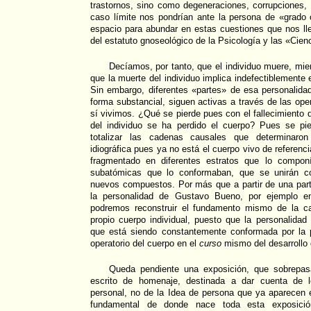
trastornos, sino como degeneraciones, corrupciones,
caso límite nos pondrían ante la persona de «grado 
espacio para abundar en estas cuestiones que nos lle
del estatuto gnoseológico de la Psicología y las «Cienc
Decíamos, por tanto, que el individuo muere, mien
que la muerte del individuo implica indefectiblemente e
Sin embargo, diferentes «partes» de esa personalida
forma substancial, siguen activas a través de las ope
sí vivimos. ¿Qué se pierde pues con el fallecimiento 
del individuo se ha perdido el cuerpo? Pues se pi
totalizar las cadenas causales que determinaro
idiográfica pues ya no está el cuerpo vivo de referenci
fragmentado en diferentes estratos que lo componí
subatómicas que lo conformaban, que se unirán c
nuevos compuestos. Por más que a partir de una part
la personalidad de Gustavo Bueno, por ejemplo en
podremos reconstruir el fundamento mismo de la ca
propio cuerpo individual, puesto que la personalida
que está siendo constantemente conformada por la
operatorio del cuerpo en el
curso
mismo del desarrollo d
Queda pendiente una exposición, que sobrepas
escrito de homenaje, destinada a dar cuenta de l
personal, no de la Idea de persona que ya aparecen
fundamental de donde nace toda esta exposici