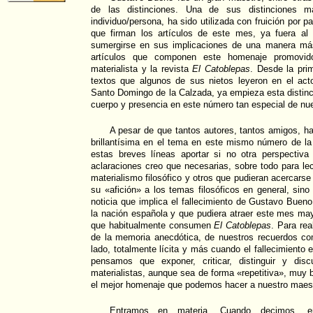
de las distinciones. Una de sus distinciones má
individuo/persona, ha sido utilizada con fruición por 
que firman los artículos de este mes, ya fuera al
sumergirse en sus implicaciones de una manera más
artículos que componen este homenaje promovido
materialista y la revista
El Catoblepas
. Desde la pri
textos que algunos de sus nietos leyeron en el ac
Santo Domingo de la Calzada, ya empieza esta distinc
cuerpo y presencia en este número tan especial de nue
A pesar de que tantos autores, tantos amigos, h
brillantísima en el tema en este mismo número de la
estas breves líneas aportar si no otra perspectiva
aclaraciones creo que necesarias, sobre todo para l
materialismo filosófico y otros que pudieran acercarse
su «afición» a los temas filosóficos en general, sin
noticia que implica el fallecimiento de Gustavo Bueno
la nación española y que pudiera atraer este mes ma
que habitualmente consumen
El Catoblepas
. Para rea
de la memoria anecdótica, de nuestros recuerdos com
lado, totalmente lícita y más cuando el fallecimiento 
pensamos que exponer, criticar, distinguir y disc
materialistas, aunque sea de forma «repetitiva», muy 
el mejor homenaje que podemos hacer a nuestro maes
Entramos en materia. Cuando decimos, en