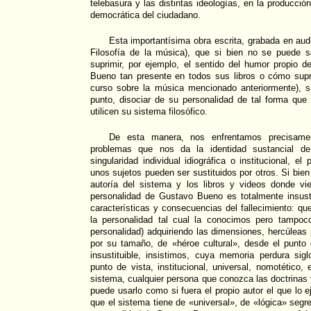
telebasura y las distintas ideologías, en la producción
democrática del ciudadano.
Esta importantísima obra escrita, grabada en au
Filosofía de la música), que si bien no se puede 
suprimir, por ejemplo, el sentido del humor propio 
Bueno tan presente en todos sus libros o cómo sup
curso sobre la música mencionado anteriormente), s
punto, disociar de su personalidad de tal forma que
utilicen su sistema filosófico.
De esta manera, nos enfrentamos precisam
problemas que nos da la identidad sustancial de
singularidad individual idiográfica o institucional, 
unos sujetos pueden ser sustituidos por otros. Si bien
autoría del sistema y los libros y videos donde vie
personalidad de Gustavo Bueno es totalmente insusti
características y consecuencias del fallecimiento: qu
la personalidad tal cual la conocimos pero tampoc
personalidad) adquiriendo las dimensiones, hercúleas 
por su tamaño, de «héroe cultural», desde el punto d
insustituible, insistimos, cuya memoria perdura sig
punto de vista, institucional, universal, nomotético,
sistema, cualquier persona que conozca las doctrinas y
puede usarlo como si fuera el propio autor el que lo e
que el sistema tiene de «universal», de «lógica» segr