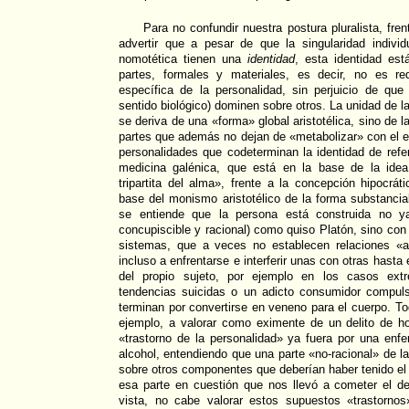
Para no confundir nuestra postura pluralista, fre
advertir que a pesar de que la singularidad individu
nomotética tienen una
identidad
, esta identidad es
partes, formales y materiales, es decir, no es r
específica de la personalidad, sin perjuicio de qu
sentido biológico) dominen sobre otros. La unidad de l
se deriva de una «forma» global aristotélica, sino de l
partes que además no dejan de «metabolizar» con el ext
personalidades que codeterminan la identidad de refer
medicina galénica, que está en la base de la idea
tripartita del alma», frente a la concepción hipocrá
base del monismo aristotélico de la forma substancia
se entiende que la persona está construida no 
concupiscible y racional) como quiso Platón, sino con 
sistemas, que a veces no establecen relaciones «a
incluso a enfrentarse e interferir unas con otras hasta
del propio sujeto, por ejemplo en los casos ex
tendencias suicidas o un adicto consumidor compul
terminan por convertirse en veneno para el cuerpo. Tod
ejemplo, a valorar como eximente de un delito de ho
«trastorno de la personalidad» ya fuera por una en
alcohol, entendiendo que una parte «no-racional» de l
sobre otros componentes que deberían haber tenido el
esa parte en cuestión que nos llevó a cometer el de
vista, no cabe valorar estos supuestos «trastorn