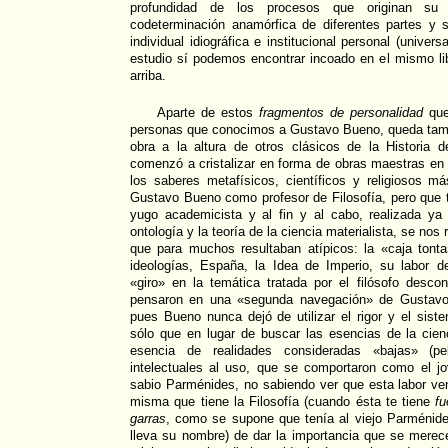
profundidad de los procesos que originan su 
codeterminación anamórfica de diferentes partes y s
individual idiográfica e institucional personal (univer
estudio sí podemos encontrar incoado en el mismo 
arriba.
Aparte de estos
fragmentos de personalidad
que
personas que conocimos a Gustavo Bueno, queda tam
obra a la altura de otros clásicos de la Historia d
comenzó a cristalizar en forma de obras maestras en 
los saberes metafísicos, científicos y religiosos m
Gustavo Bueno como profesor de Filosofía, pero que tr
yugo academicista y al fin y al cabo, realizada ya
ontología y la teoría de la ciencia materialista, se no
que para muchos resultaban atípicos: la «caja tonta
ideologías, España, la Idea de Imperio, su labor de
«giro» en la temática tratada por el filósofo desc
pensaron en una «segunda navegación» de Gustavo 
pues Bueno nunca dejó de utilizar el rigor y el sis
sólo que en lugar de buscar las esencias de la cienc
esencia de realidades consideradas «bajas» (pe
intelectuales al uso, que se comportaron como el jo
sabio Parménides, no sabiendo ver que esta labor ve
misma que tiene la Filosofía (cuando ésta te tiene
fu
garras
, como se supone que tenía al viejo Parménide
lleva su nombre) de dar la importancia que se merece