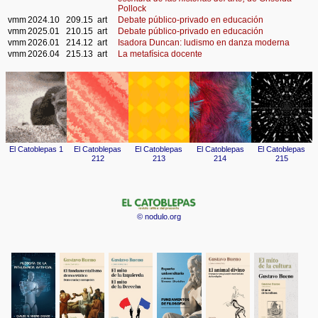
Pollock
vmm
2024.10
209.15
art
Debate público-privado en educación
vmm
2025.01
210.15
art
Debate público-privado en educación
vmm
2026.01
214.12
art
Isadora Duncan: ludismo en danza moderna
vmm
2026.04
215.13
art
La metafísica docente
© nodulo.org