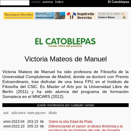
Victoria Mateos de Manuel
Victoria Mateos de Manuel ha sido profesora de Filosofía de la
Universidad Complutense de Madrid, donde se doctoró con Premio
Extraordinario, tras disfrutar de una beca FPU en el Instituto de
Filosofía del CSIC. Es
Master of Arts
por la Universidad Libre de
Berlín (2011) y ha sido alumna del programa de formación
Somateca
en el MNCARS (2012).
puede reordenarse por cualquier campo
aut
año.mes
num.pg
sec
título
vmm
2023.04
203.15
lib
Sobre la otra Edad de Plata
vmm
2023.10
205.15
lib
Diferenciando el canon: el deseo feminista y la
escritura de las historias del arte,
de Griselda