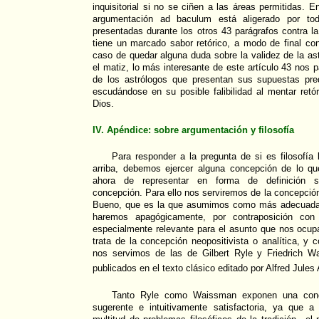
inquisitorial si no se ciñen a las áreas permitidas. 
argumentación ad baculum está aligerado por to
presentadas durante los otros 43 parágrafos contra la
tiene un marcado sabor retórico, a modo de final co
caso de quedar alguna duda sobre la validez de la as
el matiz, lo más interesante de este artículo 43 nos p
de los astrólogos que presentan sus supuestas pre
escudándose en su posible falibilidad al mentar ret
Dios.
IV. Apéndice: sobre argumentación y filosofía
Para responder a la pregunta de si es filosofí
arriba, debemos ejercer alguna concepción de lo que
ahora de representar en forma de definición s
concepción. Para ello nos serviremos de la concepción
Bueno, que es la que asumimos como más adecuada. Pa
haremos apagógicamente, por contraposición con o
especialmente relevante para el asunto que nos ocup
trata de la concepción neopositivista o analítica, 
nos servimos de las de Gilbert Ryle y Friedrich W
publicados en el texto clásico editado por Alfred Jules
Tanto Ryle como Waissman exponen una conce
sugerente e intuitivamente satisfactoria, ya que 