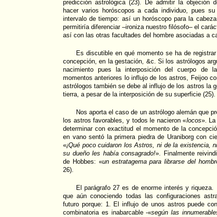
predicción astrológica (23). De admitir la objeción 
hacer varios horóscopos a cada individuo, pues su
intervalo de tiempo: así un horóscopo para la cabeza,
permitiría diferenciar –ironiza nuestro filósofo– el cará
así con las otras facultades del hombre asociadas a ca
Es discutible en qué momento se ha de registrar e
concepción, en la gestación, &c. Si los astrólogos ar
nacimiento pues la interposición del cuerpo de l
momentos anteriores lo influjo de los astros, Feijoo 
astrólogos también se debe al influjo de los astros la 
tierra, a pesar de la interposición de su superficie (25).
Nos aporta el caso de un astrólogo alemán que pre
los astros favorables, y todos le nacieron «
locos
». La
determinar con exactitud el momento de la concepci
en vano sentó la primera piedra de Uraniborg con cie
«
¡Qué poco cuidaron los Astros, ni de la existencia, ni
su dueño les había consagrado!
». Finalmente reivindi
de Hobbes: «
un estratagema para librarse del hombr
26).
El parágrafo 27 es de enorme interés y riqueza.
que aún conociendo todas las configuraciones astra
futuro porque: 1. El influjo de unos astros puede con
combinatoria es inabarcable -«
según las innumerabl