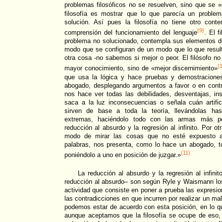
problemas filosóficos no se resuelven, sino que se «
filosofía es mostrar que lo que parecía un proble
solución. Así pues la filosofía no tiene otro cont
{9}
comprensión del funcionamiento del lenguaje
. El f
problema no solucionado, contempla sus elementos 
modo que se configuran de un modo que lo que resul
otra cosa -no sabemos si mejor o peor. El filósofo n
{
mayor conocimiento, sino de «mejor discernimiento»
que usa la lógica y hace pruebas y demostraciones
abogado, desplegando argumentos a favor o en contr
nos hace ver todas las debilidades, desventajas, ins
saca a la luz inconsecuencias o señala cuán artifi
sirven de base a toda la teoría, llevándolas h
extremas, haciéndolo todo con las armas más po
reducción al absurdo y la regresión al infinito. Por o
modo de mirar las cosas que no esté expuesto a
palabras, nos presenta, como lo hace un abogado, 
{11}
poniéndolo a uno en posición de juzgar.»
La reducción al absurdo y la regresión al infini
reducción al absurdo– son según Ryle y Waismann los 
actividad que consiste en poner a prueba las expresio
las contradicciones en que incurren por realizar un ma
podemos estar de acuerdo con esta posición, en lo q
aunque aceptamos que la filosofía se ocupe de eso,