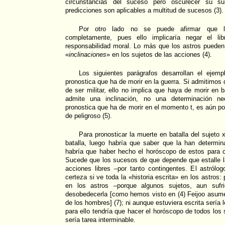
circunstancias del suceso pero oscurecer su s
predicciones son aplicables a multitud de sucesos (3).
Por otro lado no se puede afirmar que l
completamente, pues ello implicaría negar el lib
responsabilidad moral. Lo más que los astros pueden
«
inclinaciones
» en los sujetos de las acciones (4).
Los siguientes parágrafos desarrollan el ejem
pronostica que ha de morir en la guerra. Si admitimos
de ser militar, ello no implica que haya de morir en
admite una inclinación, no una determinación nec
pronostica que ha de morir en el momento t, es aún po
de peligroso (5).
Para pronosticar la muerte en batalla del sujeto 
batalla, luego habría que saber que la han determina
habría que haber hecho el horóscopo de estos para c
Sucede que los sucesos de que depende que estalle l
acciones libres –por tanto contingentes. El astrólo
certeza si ve toda la «historia escrita» en los astros: p
en los astros –porque algunos sujetos, aun sufri
desobedecerla [como hemos visto en (4) Feijoo asume p
de los hombres] (7); ni aunque estuviera escrita sería l
para ello tendría que hacer el horóscopo de todos los s
sería tarea interminable.