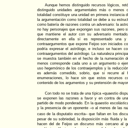
Aunque hemos distinguido recursos lógicos, retó
distinguido unidades argumentales más o menos di
totalidad constituye una unidad en primera instancia de
la argumentación como totalidad se debe a su estruct
como batería de razones contra un adversario: la astr
no hay personajes que expongan sus razones, pero sí
que mantiene el autor con su adversario mentado
directamente en ella sí es representado una 
contraargumentos que expone Feijoo son iniciados c
podría expresar el astrólogo, e incluso se hacen c
contraargumentos del astrólogo. La naturaleza principa
se muestra también en el hecho de la numeración d
menos corresponde cada uno a un argumento o ejemp
uso hegemónico de los contraejemplos y la reducción a
es además comedido, sobrio, que si recurre al 
enumeraciones, lo hace sin que estos recursos co
contenido de los argumentos y su pretensión de mayor 
Con todo no se trata de una típica «quaestio disp
se exponen las razones a favor y en contra de una
partido de modo ponderado. En la quaestio escolástic
y la presencia de un oponente –o al menos de las ra
caso de la disputatio escrita– que faltan en los disc
pesar de su sobriedad, la disposición más fluida y la
hacen del de Feijoo un discurso más cercano al gé