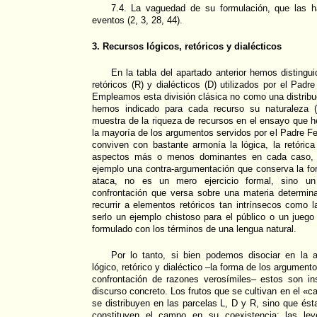
7.4. La vaguedad de su formulación, que las h
eventos (2, 3, 28, 44).
3. Recursos lógicos, retóricos y dialécticos
En la tabla del apartado anterior hemos distingui
retóricos (R) y dialécticos (D) utilizados por el Pad
Empleamos esta división clásica no como una distrib
hemos indicado para cada recurso su naturaleza
muestra de la riqueza de recursos en el ensayo que 
la mayoría de los argumentos servidos por el Padre Fei
conviven con bastante armonía la lógica, la retórica 
aspectos más o menos dominantes en cada caso, p
ejemplo una contra-argumentación que conserva la fo
ataca, no es un mero ejercicio formal, sino un
confrontación que versa sobre una materia determin
recurrir a elementos retóricos tan intrínsecos como
serlo un ejemplo chistoso para el público o un jueg
formulado con los términos de una lengua natural.
Por lo tanto, si bien podemos disociar en la
lógico, retórico y dialéctico –la forma de los argumentos
confrontación de razones verosímiles– estos son ins
discurso concreto. Los frutos que se cultivan en el «
se distribuyen en las parcelas L, D y R, sino que és
constituyen el campo en su coexistencia: las ley