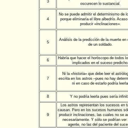
3
oscurecen lo sustancial.
No se puede admitir el determinismo de l
4
porque eliminaría el libre albedrío. Acas
producir «inclinaciones».
Análisis de la predicción de la muerte e
5
de un soldado.
Habría que hacer el horóscopo de todos lo
6
implicados en el suceso predicho
Ni la «historia» que debe leer el astrólo
7
escrita en los astros –pues no hay deter
ni en caso de estarlo podría leerla
8
Y no podría leerla pues sería infinit
Los astros representan los sucesos en t
causan. Pero en los sucesos humanos só
9
producir inclinaciones, las cuales no se a
necesariamente. Y sólo se podrían ver 
agente, no las del paciente del suce