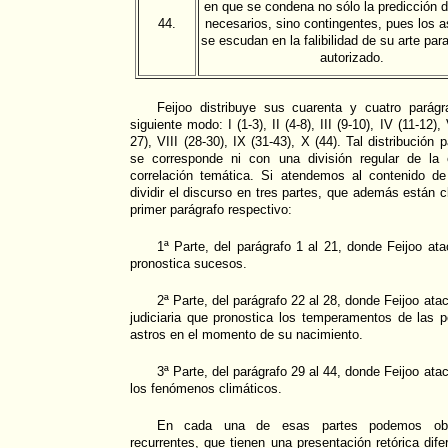
en que se condena no sólo la predicción d
44.
necesarios, sino contingentes, pues los a
se escudan en la falibilidad de su arte para
autorizado.
Feijoo distribuye sus cuarenta y cuatro parág
siguiente modo: I (1-3), II (4-8), III (9-10), IV (11-12),
27), VIII (28-30), IX (31-43), X (44). Tal distribución 
se corresponde ni con una división regular de la 
correlación temática. Si atendemos al contenido d
dividir el discurso en tres partes, que además están 
primer parágrafo respectivo:
1ª Parte, del parágrafo 1 al 21, donde Feijoo atac
pronostica sucesos.
2ª Parte, del parágrafo 22 al 28, donde Feijoo ata
judiciaria que pronostica los temperamentos de las 
astros en el momento de su nacimiento.
3ª Parte, del parágrafo 29 al 44, donde Feijoo ata
los fenómenos climáticos.
En cada una de esas partes podemos obs
recurrentes, que tienen una presentación retórica dif