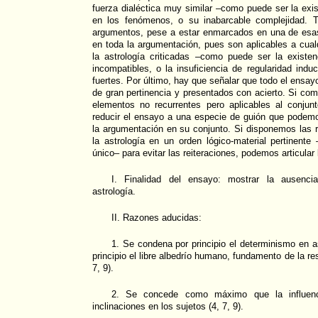
fuerza dialéctica muy similar –como puede ser la exi
en los fenómenos, o su inabarcable complejidad. 
argumentos, pese a estar enmarcados en una de esas 
en toda la argumentación, pues son aplicables a cua
la astrología criticadas –como puede ser la existe
incompatibles, o la insuficiencia de regularidad indu
fuertes. Por último, hay que señalar que todo el ensa
de gran pertinencia y presentados con acierto. Si com
elementos no recurrentes pero aplicables al conju
reducir el ensayo a una especie de guión que podemo
la argumentación en su conjunto. Si disponemos las r
la astrología en un orden lógico-material pertinent
único– para evitar las reiteraciones, podemos articular 
I. Finalidad del ensayo: mostrar la ausenc
astrología.
II. Razones aducidas:
1. Se condena por principio el determinismo en a
principio el libre albedrío humano, fundamento de la re
7, 9).
2. Se concede como máximo que la influenc
inclinaciones en los sujetos (4, 7, 9).