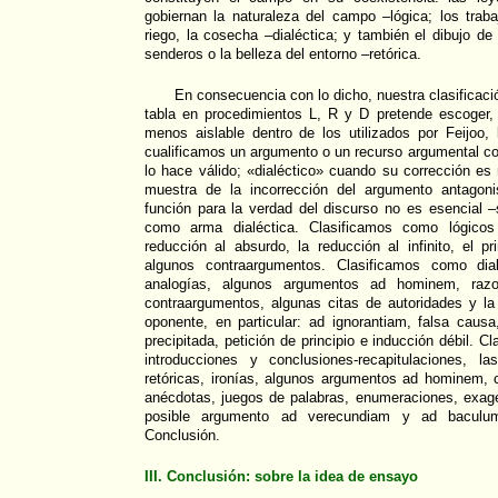
gobiernan la naturaleza del campo –lógica; los traba
riego, la cosecha –dialéctica; y también el dibujo de 
senderos o la belleza del entorno –retórica.
En consecuencia con lo dicho, nuestra clasificaci
tabla en procedimientos L, R y D pretende escoger
menos aislable dentro de los utilizados por Feijoo,
cualificamos un argumento o un recurso argumental c
lo hace válido; «dialéctico» cuando su corrección es 
muestra de la incorrección del argumento antagoni
función para la verdad del discurso no es esencial –
como arma dialéctica. Clasificamos como lógicos 
reducción al absurdo, la reducción al infinito, el pr
algunos contraargumentos. Clasificamos como dial
analogías, algunos argumentos ad hominem, razo
contraargumentos, algunas citas de autoridades y la
oponente, en particular: ad ignorantiam, falsa caus
precipitada, petición de principio e inducción débil. C
introducciones y conclusiones-recapitulaciones, l
retóricas, ironías, algunos argumentos ad hominem, c
anécdotas, juegos de palabras, enumeraciones, exage
posible argumento ad verecundiam y ad baculu
Conclusión.
III. Conclusión: sobre la idea de ensayo