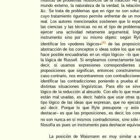
multitud de problemas filosóficos de la tradición –el
mundo externo, la naturaleza de la verdad, la relación 
&c. Se trata de problemas que en rigor no son soluc
cuyo tratamiento riguroso permite enfrentar de un m
real. Los autores mencionados sostienen que lo especí
las ciencias y las técnicas no es el tipo de problema
ejercer una actividad netamente argumental, lin
instrumento sino por su mismo objeto: según Ryle
{6}
identificar los «poderes lógicos»
de las proposicio
abstracción de los conceptos o ideas sobre los que ve
hace posible encuadrarlas en un «tipo lógico» –lo que 
la lógica de Russell. Si empleamos correctamente las
decir, si usamos expresiones correspondientes 
proposiciones que significan, entonces construirem
caso contrario, nos encontraremos con contradicciones
identificar las contradicciones poniendo a prueba e
distintas situaciones lingüísticas. Para ello se sir
lógico de la reducción al absurdo. Con ello lo que mu
están mal usadas, es decir, habría que usar otras q
tipo lógico de las ideas que expresan, que no ejecuta
así decir. Porque lo que Ryle presupone –y est
destacar– es que las proposiciones, es decir, los co
no son nunca en sí mismos contradictorios, sino sólo 
filosofía es pues un instrumento para deshacer equívoc
La posición de Waismann es muy similar a e