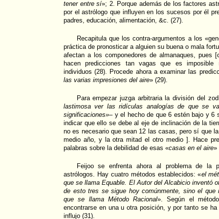
tener entre sí
»; 2. Porque además de los factores ast
por el astrólogo que influyen en los sucesos por él p
padres, educación, alimentación, &c. (27).
Recapitula que los contra-argumentos a los «gene
práctica de pronosticar a alguien su buena o mala fort
afectan a los componedores de almanaques, pues [
hacen predicciones tan vagas que es imposible
individuos (28). Procede ahora a examinar las predic
las varias impresiones del aire
» (29).
Para empezar juzga arbitraria la división del z
lastimosa ver las ridículas analogías de que se v
significaciones»–
y el hecho de que 6 estén bajo y 6 
indicar que ello se debe al eje de inclinación de la tier
no es necesario que sean 12 las casas, pero sí que la
medio año, y la otra mitad el otro medio ]. Hace pr
palabras sobre la debilidad de esas «
casas
en el aire
» 
Feijoo se enfrenta ahora al problema de la p
astrólogos. Hay cuatro métodos establecidos: «
el mé
que se llama Equable. El Autor del Alcabicio inventó 
de esto tres se sigue hoy comúnmente, sino el que
que se llama Método Racional
». Según el método
encontrarse en una u otra posición, y por tanto se ha
influjo (31).