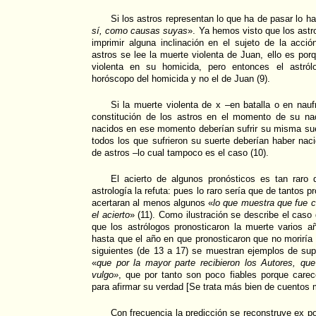
Si los astros representan lo que ha de pasar lo h
sí, como causas suyas
». Ya hemos visto que los ast
imprimir alguna inclinación en el sujeto de la acció
astros se lee la muerte violenta de Juan, ello es por
violenta en su homicida, pero entonces el astról
horóscopo del homicida y no el de Juan (9).
Si la muerte violenta de x –en batalla o en naufr
constitución de los astros en el momento de su na
nacidos en ese momento deberían sufrir su misma sue
todos los que sufrieron su suerte deberían haber nac
de astros –lo cual tampoco es el caso (10).
El acierto de algunos pronósticos es tan raro 
astrología la refuta: pues lo raro sería que de tantos 
acertaran al menos algunos «
lo que muestra que fue c
el acierto
» (11). Como ilustración se describe el caso 
que los astrólogos pronosticaron la muerte varios a
hasta que el año en que pronosticaron que no moriría 
siguientes (de 13 a 17) se muestran ejemplos de sup
«
que por la mayor parte recibieron los Autores, qu
vulgo»
, que por tanto son poco fiables porque carec
para afirmar su verdad [Se trata más bien de cuentos 
Con frecuencia la predicción se reconstruye ex po