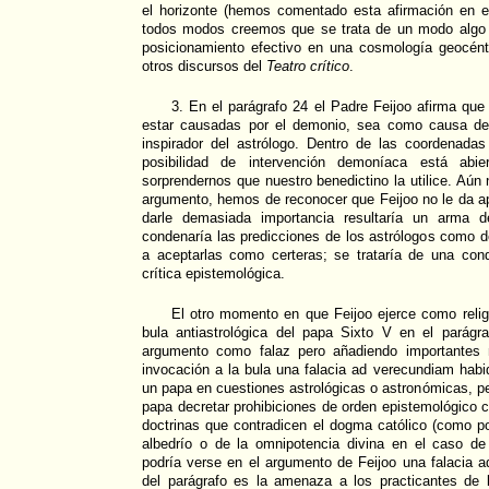
el horizonte (hemos comentado esta afirmación en e
todos modos creemos que se trata de un modo algo 
posicionamiento efectivo en una cosmología geocéntr
otros discursos del
Teatro crítico
.
3. En el parágrafo 24 el Padre Feijoo afirma qu
estar causadas por el demonio, sea como causa de
inspirador del astrólogo. Dentro de las coordenadas 
posibilidad de intervención demoníaca está abi
sorprendernos que nuestro benedictino la utilice. Aún
argumento, hemos de reconocer que Feijoo no le da a
darle demasiada importancia resultaría un arma d
condenaría las predicciones de los astrólogos como 
a aceptarlas como certeras; se trataría de una con
crítica epistemológica.
El otro momento en que Feijoo ejerce como relig
bula antiastrológica del papa Sixto V en el parágr
argumento como falaz pero añadiendo importantes 
invocación a la bula una falacia ad verecundiam habi
un papa en cuestiones astrológicas o astronómicas, p
papa decretar prohibiciones de orden epistemológico c
doctrinas que contradicen el dogma católico (como pod
albedrío o de la omnipotencia divina en el caso de 
podría verse en el argumento de Feijoo una falacia 
del parágrafo es la amenaza a los practicantes de 