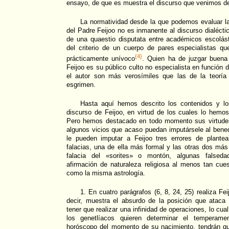
ensayo, de que es muestra el discurso que venimos de
La normatividad desde la que podemos evaluar l
del Padre Feijoo no es inmanente al discurso dialéct
de una quaestio disputata entre académicos escolá
del criterio de un cuerpo de pares especialistas qu
{4}
prácticamente unívoco
. Quien ha de juzgar buena
Feijoo es su público culto no especialista en función 
el autor son más verosímiles que las de la teoría
esgrimen.
Hasta aquí hemos descrito los contenidos y lo
discurso de Feijoo, en virtud de los cuales lo hem
Pero hemos destacado en todo momento sus virtude
algunos vicios que acaso puedan imputársele al bened
le pueden imputar a Feijoo tres errores de plantea
falacias, una de ella más formal y las otras dos más
falacia del «sorites» o montón, algunas falsed
afirmación de naturaleza religiosa al menos tan cue
como la misma astrología.
1. En cuatro parágrafos (6, 8, 24, 25) realiza Fei
decir, muestra el absurdo de la posición que ataca 
tener que realizar una infinidad de operaciones, lo cua
los genetlíacos quieren determinar el temperame
horóscopo del momento de su nacimiento, tendrán qu