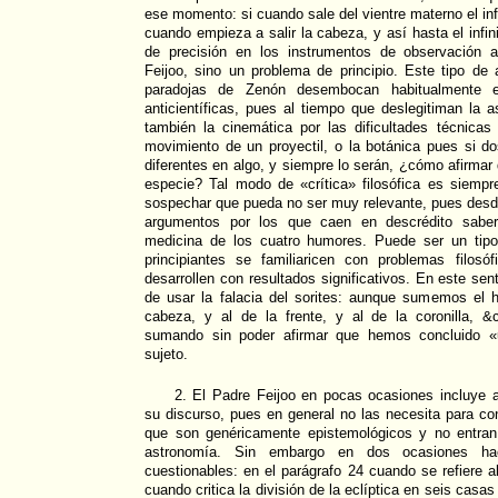
ese momento: si cuando sale del vientre materno el in
cuando empieza a salir la cabeza, y así hasta el infi
de precisión en los instrumentos de observación a
Feijoo, sino un problema de principio. Este tipo de
paradojas de Zenón desembocan habitualmente e
anticientíficas, pues al tiempo que deslegitiman la a
también la cinemática por las dificultades técnicas 
movimiento de un proyectil, o la botánica pues si d
diferentes en algo, y siempre lo serán, ¿cómo afirma
especie? Tal modo de «crítica» filosófica es siempr
sospechar que pueda no ser muy relevante, pues desde
argumentos por los que caen en descrédito saber
medicina de los cuatro humores. Puede ser un tipo
principiantes se familiaricen con problemas filos
desarrollen con resultados significativos. En este se
de usar la falacia del sorites: aunque sumemos el h
cabeza, y al de la frente, y al de la coronilla, 
sumando sin poder afirmar que hemos concluido «
sujeto.
2. El Padre Feijoo en pocas ocasiones incluye 
su discurso, pues en general no las necesita para co
que son genéricamente epistemológicos y no entran
astronomía. Sin embargo en dos ocasiones ha
cuestionables: en el parágrafo 24 cuando se refiere a
cuando critica la división de la eclíptica en seis casas