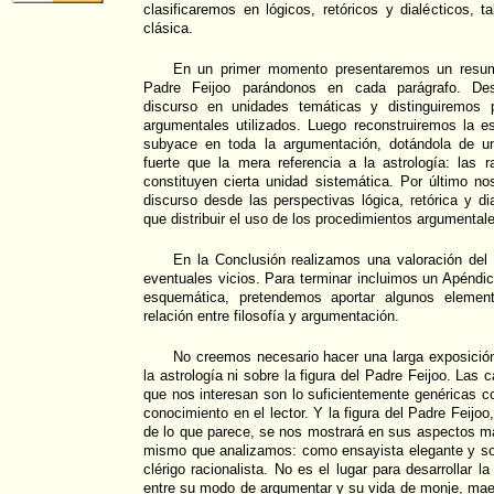
clasificaremos en lógicos, retóricos y dialécticos, t
clásica.
En un primer momento presentaremos un resum
Padre Feijoo parándonos en cada parágrafo. D
discurso en unidades temáticas y distinguiremos 
argumentales utilizados. Luego reconstruiremos la es
subyace en toda la argumentación, dotándola de u
fuerte que la mera referencia a la astrología: las 
constituyen cierta unidad sistemática. Por último n
discurso desde las perspectivas lógica, retórica y di
que distribuir el uso de los procedimientos argumental
En la Conclusión realizamos una valoración del 
eventuales vicios. Para terminar incluimos un Apénd
esquemática, pretendemos aportar algunos elemento
relación entre filosofía y argumentación.
No creemos necesario hacer una larga exposición
la astrología ni sobre la figura del Padre Feijoo. Las c
que nos interesan son lo suficientemente genéricas 
conocimiento en el lector. Y la figura del Padre Feij
de lo que parece, se nos mostrará en sus aspectos m
mismo que analizamos: como ensayista elegante y sob
clérigo racionalista. No es el lugar para desarrollar la
entre su modo de argumentar y su vida de monje, maest