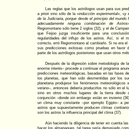
Las reglas que los astrólogos usan para sus pre
a priori sino sólo de la «
inducción experimental
», «
y 
de la Judiciaria, porque desde el principio del mundo
adecuadamente ninguna combinación de Astros
Regiomontano sólo tiene 2 siglos (32), y el de Campan
que Feijoo juzga insuficiente para una conclusión
regularidades del influjo de los astros. Así, si el
correcto, erró Regiomontano al cambiarlo. Si no era el
sus predicciones exitosas como pruebas en favor de 
parte de los astrólogos posteriores que usan otros mét
Después de la digresión sobre metodología de la
enorme interés– procede a continuar el programa anun
predicciones meteorológicas, basadas en las fases de 
los planetas, que han sido desmentidas por los su
planetaria produjese los fenómenos meteorológicos
verano–, entonces debería producirlos no sólo en el lu
sino en otros muchos lugares de la tierra desde
conjunción –donde sin embargo están en invierno (36
un clima muy constante –por ejemplo Egipto– a pesa
astros que supuestamente producen climas contrario
son los astros la influencia principal del clima (37).
Aún haciendo la diligencia de tener en cuenta las
hacer los almanaques, tal tarea sería demasiado com