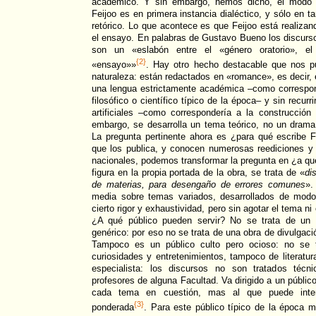
académico. Y sin embargo, hemos dicho, el modo 
Feijoo es en primera instancia dialéctico, y sólo en ta
retórico. Lo que acontece es que Feijoo está realizand
el ensayo. En palabras de Gustavo Bueno los discurs
son un «eslabón entre el «género oratorio», e
{2}
«ensayo»»
. Hay otro hecho destacable que nos p
naturaleza: están redactados en «romance», es decir, 
una lengua estrictamente académica –como correspond
filosófico o científico típico de la época– y sin recur
artificiales –como correspondería a la construcción 
embargo, se desarrolla un tema teórico, no un drama 
La pregunta pertinente ahora es ¿para qué escribe 
que los publica, y conocen numerosas reediciones y 
nacionales, podemos transformar la pregunta en ¿a qu
figura en la propia portada de la obra, se trata de «
di
de materias, para desengaño de errores comunes
».
media sobre temas variados, desarrollados de modo
cierto rigor y exhaustividad, pero sin agotar el tema ni 
¿A qué público pueden servir? No se trata de un p
genérico: por eso no se trata de una obra de divulgaci
Tampoco es un público culto pero ocioso: no se 
curiosidades y entretenimientos, tampoco de literatur
especialista: los discursos no son tratados técn
profesores de alguna Facultad. Va dirigido a un público
cada tema en cuestión, mas al que puede inter
{3}
ponderada
. Para este público típico de la época 