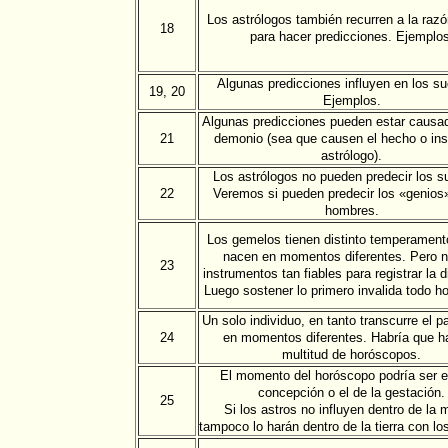
Los astrólogos también recurren a la razó
18
para hacer predicciones. Ejemplos
Algunas predicciones influyen en los s
19, 20
Ejemplos.
Algunas predicciones pueden estar causad
21
demonio (sea que causen el hecho o insp
astrólogo).
Los astrólogos no pueden predecir los s
22
Veremos si pueden predecir los «genios»
hombres.
Los gemelos tienen distinto temperament
nacen en momentos diferentes. Pero 
23
instrumentos tan fiables para registrar la d
Luego sostener lo primero invalida todo h
Un solo individuo, en tanto transcurre el p
24
en momentos diferentes. Habría que h
multitud de horóscopos.
El momento del horóscopo podría ser el
concepción o el de la gestación.
25
Si los astros no influyen dentro de la 
tampoco lo harán dentro de la tierra con lo