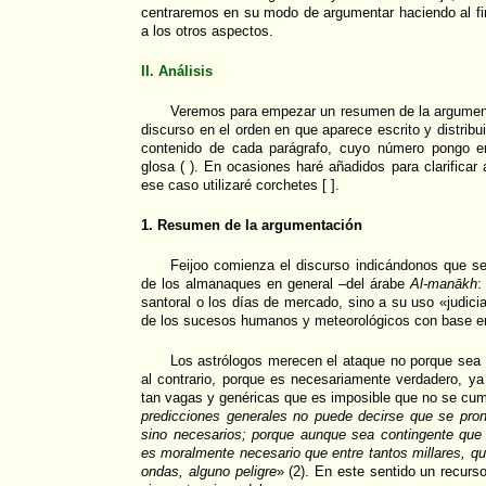
centraremos en su modo de argumentar haciendo al fi
a los otros aspectos.
II. Análisis
Veremos para empezar un resumen de la argument
discurso en el orden en que aparece escrito y distrib
contenido de cada parágrafo, cuyo número pongo ent
glosa ( ). En ocasiones haré añadidos para clarificar
ese caso utilizaré corchetes [ ].
1. Resumen de la argumentación
Feijoo comienza el discurso indicándonos que se
de los almanaques en general –del árabe
Al-manākh
:
santoral o los días de mercado, sino a su uso «judiciar
de los sucesos humanos y meteorológicos con base en 
Los astrólogos merecen el ataque no porque sea f
al contrario, porque es necesariamente verdadero, ya
tan vagas y genéricas que es imposible que no se cum
predicciones generales no puede decirse que se pron
sino necesarios; porque aunque sea contingente que 
es moralmente necesario que entre tantos millares, q
ondas, alguno peligre
» (2). En este sentido un recurs