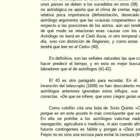
unos países se deben a los sucedidos en otros (38)
no astrológica se aporta que el clima de ciertas re
relativa poca importancia (deforestación, desecad
astrólogo argumenta que las «
causas cooperantes
» e
respecto a las posiciones de los astros, aún así tend
de qué modo se relacionan esas causas con los a
Astrólogo no leerá en el Cielo lluvia, ni otro temporal
día, sino con distinción de Regiones; y como estas s
tendrá que leer en el Cielo
» (40).
En definitiva, son las señales naturales las que 
hacer predecir el tiempo, y en esto es mejor busc
labradores que el de astrólogos (41-42).
El 43 es otro parágrafo para recordar. En él
invención del telescopio (1609) se han descubierto m
astrólogos anteriores ignoraban estos influjos, su
correctas. «
De que se infiere, que unos ciegos guían a
Como colofón cita una bula de Sixto Quinto «
C
porque es en este asunto lo más concluyente que se 
En ella se prohíbe a los astrólogos vaticinar na
navegación, agricultura o medicina, ni aún cuando afi
futuros contingentes es falible y pongan a «
Dios so
Feijoo no es sino una excusa para evitar la censura (44