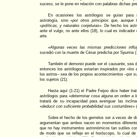
suceso, se le pone en relación con palabras dichas pre
En ocasiones los astrólogos se guían para 
astrología, sino «
por otros principios que, aunque 
«
políticas, y
naturales conjeturas
». De hecho los astr
ante el vulgo, no ante ellos (18), lo cual es indicado
arte.
«
Algunas veces las mismas predicciones infl
sucedió con la muerte de César predicha por Spurina (
También el demonio puede ser el causante, sea d
entonces los astrólogos estarían inspirados por «
los 
los astros– sea de los propios acontecimientos –por su
los sujetos (21).
Hasta aquí (1-21) el Padre Feijoo dice haber tra
astrólogos para «
determinar cosa alguna en orden a
tratará de su incapacidad para averiguar las incli
«
deducir con suficiente probabilidad sus costumbres
» 
Sobre el hecho de los gemelos ser a veces de dist
argumentan que ambos nacen en momentos diferentes
que no hay instrumentos astronómicos tan sutiles como
de modo que se refleje en el horóscopo, lo cual de 