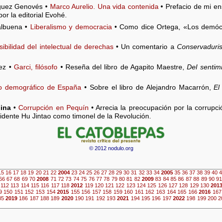
guez Genovés •
Marco Aurelio. Una vida contenida
• Prefacio de mi ens
r la editorial Evohé.
albuena •
Liberalismo y democracia
• Como dice Ortega, «Los demócra
sibilidad del intelectual de derechas
• Un comentario a
Conservaduri
ez •
Garci, filósofo
• Reseña del libro de Agapito Maestre,
Del sentim
dio demográfico de España
• Sobre el libro de Alejandro Macarrón,
El
hina
•
Corrupción en Pequín
• Arrecia la preocupación por la corrupci
sidente Hu Jintao como timonel de la Revolución.
© 2012 nodulo.org