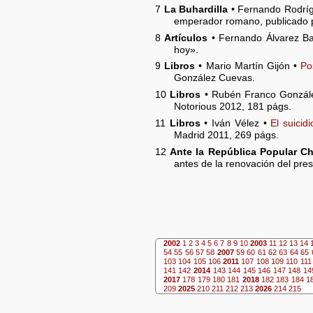
7
La Buhardilla
• Fernando Rodrí
emperador romano, publicado po
8
Artículos
• Fernando Álvarez B
hoy».
9
Libros
• Mario Martín Gijón •
Po
González Cuevas.
10
Libros
• Rubén Franco Gonzál
Notorious 2012, 181 págs.
11
Libros
• Iván Vélez •
El suici
Madrid 2011, 269 págs.
12
Ante la República Popular C
antes de la renovación del pre