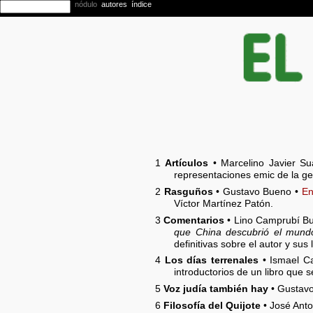
1
Artículos
• Marcelino Javier Su
representaciones emic de la geo
2
Rasguños
• Gustavo Bueno •
En
Víctor Martínez Patón.
3
Comentarios
• Lino Camprubí B
que China descubrió el mund
definitivas sobre el autor y sus 
4
Los días terrenales
• Ismael Ca
introductorios de un libro que
5
Voz judía también hay
• Gustavo
6
Filosofía del Quijote
• José Anto