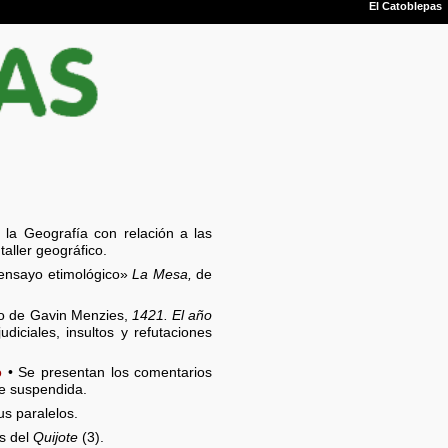
 la Geografía con relación a las
aller geográfico.
«ensayo etimológico»
La Mesa,
de
bro de Gavin Menzies,
1421. El año
ciales, insultos y refutaciones
o
• Se presentan los comentarios
te suspendida.
s paralelos.
as del
Quijote
(3).