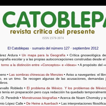
ISSN 1579-3974
El Catoblepas · sumario del número 127 · septiembre 2012
árez Ardura •
Un mapa para la Geografía
• Crítica gnoseológica de
grafía escolar y a las propias autoconcepciones construidas desde el t
 torno a la distinción entre «Conceptos» e «Ideas»
• A propósito del 
ueno •
Las sombras chinescas de Menzies
• Aviso a navegantes: el li
o,
es un timo. Se recogen algunas de las acusaciones, demandas judi
libros.
rvallo Robledo •
El problema de México. Y los problemas de Méxic
 se tenía en preparación pero cuya redacción ha quedado temporalmen
 D. Perednik •
Monstruosas biografías
• Acerca de Noam Chomsky y su
nio López Calle •
De Heine a Auerbach
• Las interpretaciones filosófic