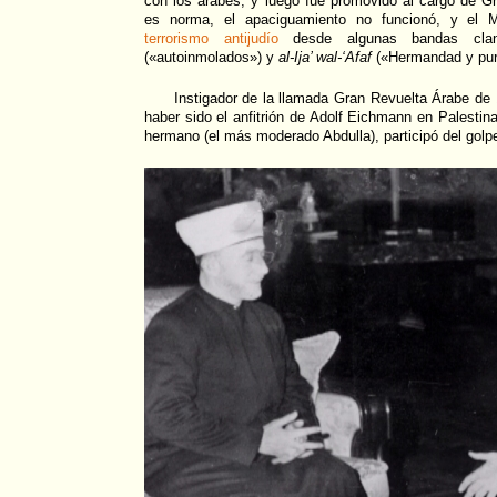
con los árabes, y luego fue promovido al cargo de G
es norma, el apaciguamiento no funcionó, y el Mu
terrorismo antijudío
desde algunas bandas cla
(«autoinmolados») y
al-Ija’ wal-‘Afaf
(«Hermandad y pur
Instigador de la llamada Gran Revuelta Árabe de
haber sido el anfitrión de Adolf Eichmann en Palestin
hermano (el más moderado Abdulla), participó del golp