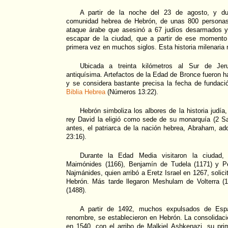
A partir de la noche del 23 de agosto, y dur
comunidad hebrea de Hebrón, de unas 800 personas, 
ataque árabe que asesinó a 67 judíos desarmados y
escapar de la ciudad, que a partir de ese momento
primera vez en muchos siglos. Esta historia milenaria
Ubicada a treinta kilómetros al Sur de Jer
antiquísima. Artefactos de la Edad de Bronce fueron h
y se considera bastante precisa la fecha de fundaci
Biblia Hebrea
(Números 13:22).
Hebrón simboliza los albores de la historia judía
rey David la eligió como sede de su monarquía (2 Sa
antes, el patriarca de la nación hebrea, Abraham, adq
23:16).
Durante la Edad Media visitaron la ciudad, e
Maimónides (1166), Benjamín de Tudela (1171) y Pe
Najmánides, quien arribó a Eretz Israel en 1267, solici
Hebrón. Más tarde llegaron Meshulam de Volterra (
(1488).
A partir de 1492, muchos expulsados de Españ
renombre, se establecieron en Hebrón. La consolida
en 1540, con el arribo de Malkiel Ashkenazi, su pri