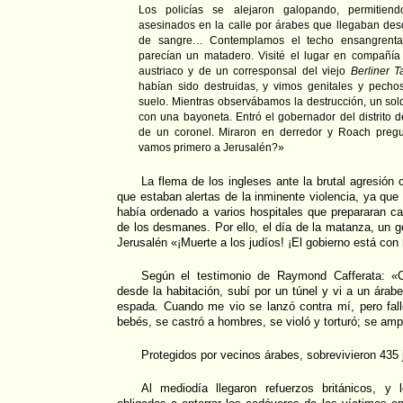
Los policías se alejaron galopando, permitien
asesinados en la calle por árabes que llegaban desd
de sangre… Contemplamos el techo ensangrentad
parecían un matadero. Visité el lugar en compañía d
austriaco y de un corresponsal del viejo
Berliner T
habían sido destruidas, y vimos genitales y pecho
suelo. Mientras observábamos la destrucción, un sold
con una bayoneta. Entró el gobernador del distrito 
de un coronel. Miraron en derredor y Roach preg
vamos primero a Jerusalén?»
La flema de los ingleses ante la brutal agresión 
que estaban alertas de la inminente violencia, ya que
había ordenado a varios hospitales que prepararan ca
de los desmanes. Por ello, el día de la matanza, un g
Jerusalén «¡Muerte a los judíos! ¡El gobierno está con
Según el testimonio de Raymond Cafferata: «C
desde la habitación, subí por un túnel y vi a un árab
espada. Cuando me vio se lanzó contra mí, pero fal
bebés, se castró a hombres, se violó y torturó; se a
Protegidos por vecinos árabes, sobrevivieron 435 
Al mediodía llegaron refuerzos británicos, y 