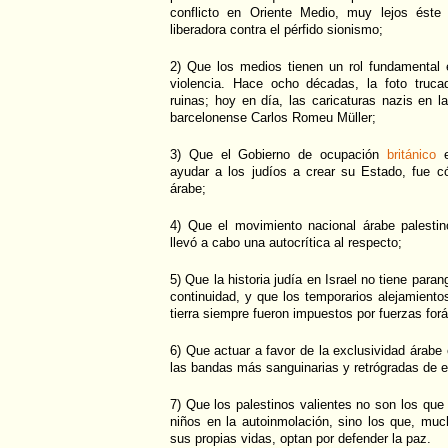
conflicto en Oriente Medio, muy lejos ést
liberadora contra el pérfido sionismo;
2) Que los medios tienen un rol fundamental e
violencia. Hace ocho décadas, la foto truc
ruinas; hoy en día, las caricaturas nazis en l
barcelonense Carlos Romeu Müller;
3) Que el Gobierno de ocupación
británico
e
ayudar a los judíos a crear su Estado, fue c
árabe;
4) Que el movimiento nacional árabe palestin
llevó a cabo una autocrítica al respecto;
5) Que la historia judía en Israel no tiene para
continuidad, y que los temporarios alejamiento
tierra siempre fueron impuestos por fuerzas for
6) Que actuar a favor de la exclusividad árabe
las bandas más sanguinarias y retrógradas de e
7) Que los palestinos valientes no son los qu
niños en la autoinmolación, sino los que, mu
sus propias vidas, optan por defender la paz.