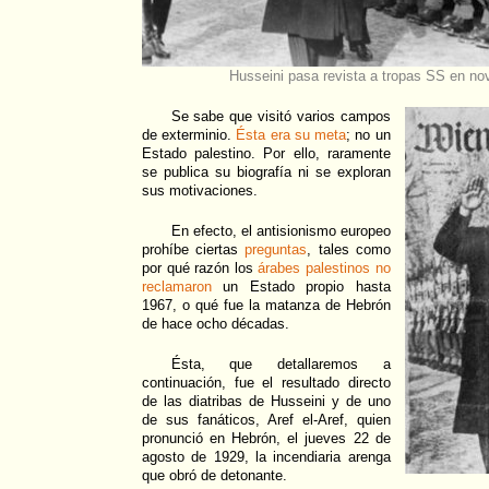
Husseini pasa revista a tropas SS en n
Se sabe que visitó varios campos
de exterminio.
Ésta era su meta
; no un
Estado palestino. Por ello, raramente
se publica su biografía ni se exploran
sus motivaciones.
En efecto, el antisionismo europeo
prohíbe ciertas
preguntas
, tales como
por qué razón los
árabes palestinos no
reclamaron
un Estado propio hasta
1967, o qué fue la matanza de Hebrón
de hace ocho décadas.
Ésta, que detallaremos a
continuación, fue el resultado directo
de las diatribas de Husseini y de uno
de sus fanáticos, Aref el-Aref, quien
pronunció en Hebrón, el jueves 22 de
agosto de 1929, la incendiaria arenga
que obró de detonante.