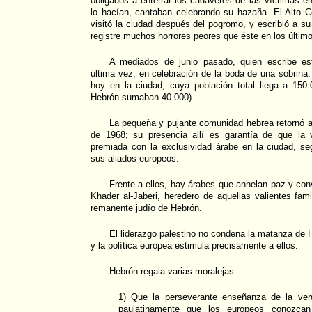
obligados a enterrar los cadáveres de las víctimas e
lo hacían, cantaban celebrando su hazaña. El Alto C
visitó la ciudad después del pogromo, y escribió a su 
registre muchos horrores peores que éste en los último
A mediados de junio pasado, quien escribe est
última vez, en celebración de la boda de una sobrina.
hoy en la ciudad, cuya población total llega a 150
Hebrón sumaban 40.000).
La pequeña y pujante comunidad hebrea retornó a
de 1968; su presencia allí es garantía de que la 
premiada con la exclusividad árabe en la ciudad, 
sus aliados europeos.
Frente a ellos, hay árabes que anhelan paz y co
Khader al-Jaberi, heredero de aquellas valientes fam
remanente judío de Hebrón.
El liderazgo palestino no condena la matanza de H
y la política europea estimula precisamente a ellos.
Hebrón regala varias moralejas:
1) Que la perseverante enseñanza de la verda
paulatinamente que los europeos conozcan