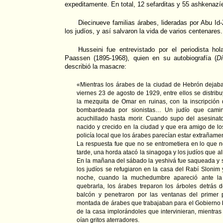
expeditamente. En total, 12 sefarditas y 55 ashkenazí
Diecinueve familias árabes, lideradas por Abu Id-
los judíos, y así salvaron la vida de varios centenares.
Husseini fue entrevistado por el periodista ho
Paassen (1895-1968), quien en su autobiografía (
D
describió la masacre:
«Mientras los árabes de la ciudad de Hebrón dejaba
viernes 23 de agosto de 1929, entre ellos se distribu
la mezquita de Omar en ruinas, con la inscripción
bombardeada por sionistas… Un judío que camin
acuchillado hasta morir. Cuando supo del asesinat
nacido y crecido en la ciudad y que era amigo de lo
policía local que los árabes parecían estar extrañamen
La respuesta fue que no se entrometiera en lo que 
tarde, una horda atacó la sinagoga y los judíos que a
En la mañana del sábado la yeshivá fue saqueada y
los judíos se refugiaron en la casa del Rabí Slonim 
noche, cuando la muchedumbre apareció ante la
quebrarla, los árabes treparon los árboles detrás 
balcón y penetraron por las ventanas del primer 
montada de árabes que trabajaban para el Gobierno bri
de la casa implorándoles que intervinieran, mientra
oían gritos aterradores.