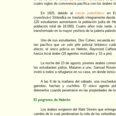
cuatro siglos de convivencia pacífica con los árabes l
En 1925, debido al
volcán judeofóbico
en Eur
(«yeshivá») Slobodka se trasladó íntegramente desde L
120 estudiantes aumentaron la población judía de H
población total de 18.000). Cuatro años más tarde, 
transformado en la mayor yeshivá de la judería palesti
Uno de sus estudiantes, Dov Cohen, recuerda en 
tan pacífica que un solo jefe policial británico cu
efecto, el único policía en Hebrón, Raymond Caffe
fuerza local árabe (18 agentes montados y 15 a pie).
La noche del 23 de agosto, jóvenes árabes comenz
los estudiantes judíos. Mataron a uno, Samuel Rosen
invitó a todos a refugiarse en su casa, en donde tenía 
A las 8 de la mañana del sábado, una muchedum
garrotes, hachas y cuchillos. El único agente pol
detenerlos cuando penetraron en las propiedades de lo
El pogromo de Hebrón
Los árabes exigieron del Rabí Slonim que entrega
cambio de lo cual perdonarían la vida de los sefarditas