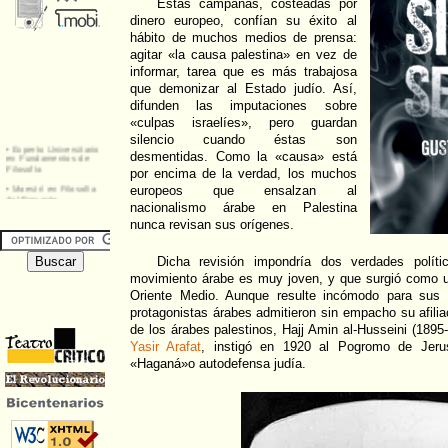
Estas campañas, costeadas por
dinero europeo, confían su éxito al
hábito de muchos medios de prensa:
agitar «la causa palestina» en vez de
informar, tarea que es más trabajosa
que demonizar al Estado judío. Así,
difunden las imputaciones sobre
«culpas israelíes», pero guardan
silencio cuando éstas son
desmentidas. Como la «causa» está
por encima de la verdad, los muchos
europeos que ensalzan al
nacionalismo árabe en Palestina
nunca revisan sus orígenes.
Dicha revisión impondría dos verdades políti
movimiento árabe es muy joven, y que surgió como 
Oriente Medio. Aunque resulte incómodo para sus
protagonistas árabes admitieron sin empacho su afiliac
de los árabes palestinos, Hajj Amin al-Husseini (1895
Yasir Arafat
, instigó en 1920 al Pogromo de Jerus
«Haganá»o autodefensa judía.