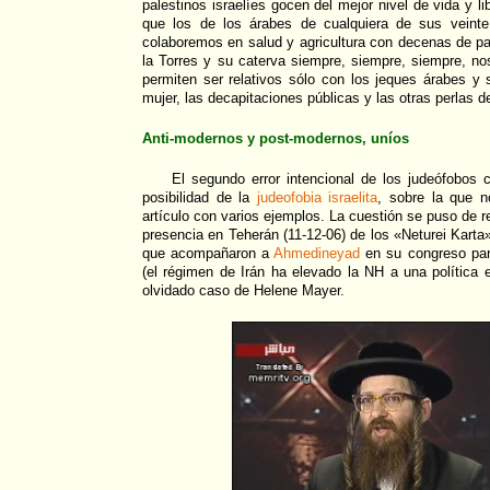
palestinos israelíes gocen del mejor nivel de vida y 
que los de los árabes de cualquiera de sus veinte
colaboremos en salud y agricultura con decenas de p
la Torres y su caterva siempre, siempre, siempre, n
permiten ser relativos sólo con los jeques árabes y s
mujer, las decapitaciones públicas y las otras perlas d
Anti-modernos y post-modernos, uníos
El segundo error intencional de los judeófobos 
posibilidad de la
judeofobia israelita
, sobre la que 
artículo con varios ejemplos. La cuestión se puso de rel
presencia en Teherán (11-12-06) de los «Neturei Karta»
que acompañaron a
Ahmedineyad
en su congreso pa
(el régimen de Irán ha elevado la NH a una política e
olvidado caso de Helene Mayer.