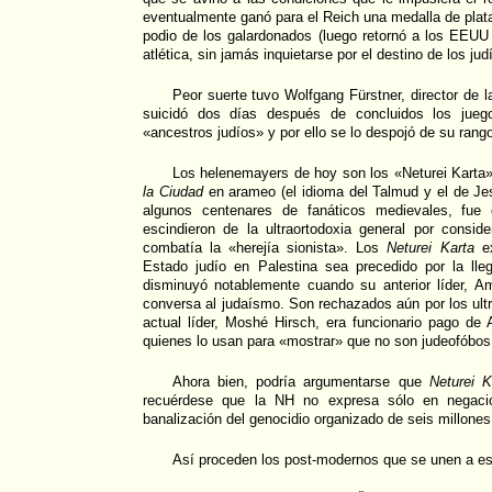
eventualmente ganó para el Reich una medalla de plata
podio de los galardonados (luego retornó a los EEUU p
atlética, sin jamás inquietarse por el destino de los ju
Peor suerte tuvo Wolfgang Fürstner, director de la
suicidó dos días después de concluidos los jueg
«ancestros judíos» y por ello se lo despojó de su rang
Los helenemayers de hoy son los «Neturei Karta»
la Ciudad
en arameo (el idioma del Talmud y el de Je
algunos centenares de fanáticos medievales, fu
escindieron de la ultraortodoxia general por consid
combatía la «herejía sionista». Los
Neturei Karta
ex
Estado judío en Palestina sea precedido por la ll
disminuyó notablemente cuando su anterior líder, 
conversa al judaísmo. Son rechazados aún por los ul
actual líder, Moshé Hirsch, era funcionario pago de 
quienes lo usan para «mostrar» que no son judeofóbos
Ahora bien, podría argumentarse que
Neturei K
recuérdese que la NH no expresa sólo en negació
banalización del genocidio organizado de seis millones 
Así proceden los post-modernos que se unen a es