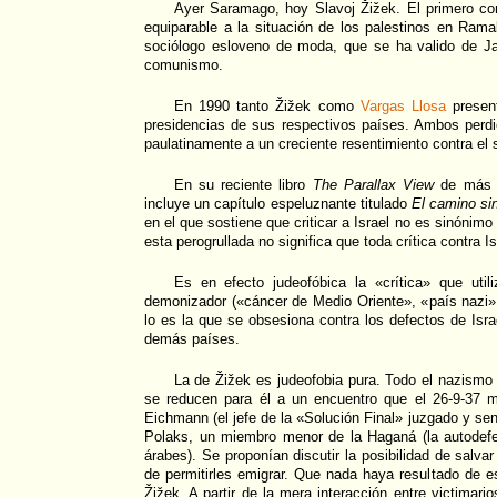
Ayer Saramago, hoy Slavoj Žižek. El primero co
equiparable a la situación de los palestinos en Ram
sociólogo esloveno de moda, que se ha valido de Ja
comunismo.
En 1990 tanto Žižek como
Vargas Llosa
present
presidencias de sus respectivos países. Ambos perdier
paulatinamente a un creciente resentimiento contra el 
En su reciente libro
The Parallax View
de más d
incluye un capítulo espeluznante titulado
El camino sin
en el que sostiene que criticar a Israel no es sinónimo
esta perogrullada no significa que toda crítica contra Is
Es en efecto judeofóbica la «crítica» que utili
demonizador («cáncer de Medio Oriente», «país nazi»
lo es la que se obsesiona contra los defectos de Isra
demás países.
La de Žižek es judeofobia pura. Todo el nazismo
se reducen para él a un encuentro que el 26-9-37 m
Eichmann (el jefe de la «Solución Final» juzgado y sen
Polaks, un miembro menor de la Haganá (la autodefe
árabes). Se proponían discutir la posibilidad de salv
de permitirles emigrar. Que nada haya resultado de es
Žižek. A partir de la mera interacción entre victimario