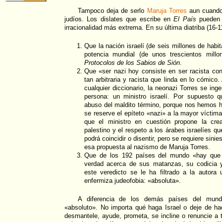
Tampoco deja de serlo
Maruja Torres
aun cuando
judíos. Los dislates que escribe en
El País
pueden 
irracionalidad más extrema. En su última diatriba (16-1
Que la nación israelí (de seis millones de habit
potencia mundial (de unos trescientos millo
Protocolos de los Sabios de Sión
.
Que «ser nazi hoy consiste en ser racista con
tan arbitraria y racista que linda en lo cómico
cualquier diccionario, la neonazi Torres se inge
persona: un ministro israelí. Por supuesto qu
abuso del maldito término, porque nos hemos 
se reserve el epíteto «nazi» a la mayor víctima
que el ministro en cuestión propone la cre
palestino y el respeto a los árabes israelíes qu
podrá coincidir o disentir, pero se requiere sini
esa propuesta al nazismo de Maruja Torres.
Que de los 192 países del mundo «hay que d
verdad acerca de sus matanzas, su codicia 
este veredicto se le ha filtrado a la autora 
enfermiza judeofobia: «absoluta».
A diferencia de los demás países del mundo
«absoluto». No importa qué haga Israel o deje de hac
desmantele, ayude, prometa, se incline o renuncie a t