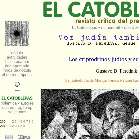
El Catoblepas
•
número 59
• enero 20
Los criptodrinos judíos y s
Gustavo D. Perednik
La judeofobia de Maruja Torres, Neturei Kar