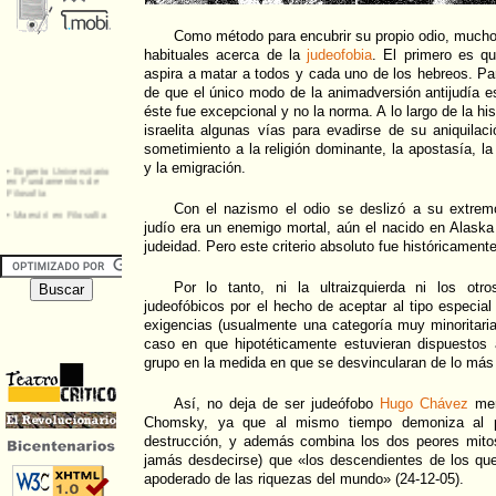
Como método para encubrir su propio odio, mucho
habituales acerca de la
judeofobia
. El primero es qu
aspira a matar a todos y cada uno de los hebreos. Par
de que el único modo de la animadversión antijudía e
éste fue excepcional y no la norma. A lo largo de la his
israelita algunas vías para evadirse de su aniquilaci
sometimiento a la religión dominante, la apostasía, la 
y la emigración.
Con el nazismo el odio se deslizó a su extrem
judío era un enemigo mortal, aún el nacido en Alaska
judeidad. Pero este criterio absoluto fue históricament
Por lo tanto, ni la ultraizquierda ni los otr
judeofóbicos por el hecho de aceptar al tipo especia
exigencias (usualmente una categoría muy minoritaria 
caso en que hipotéticamente estuvieran dispuestos
grupo en la medida en que se desvincularan de lo más 
Así, no deja de ser judeófobo
Hugo Chávez
mer
Chomsky, ya que al mismo tiempo demoniza al p
destrucción, y además combina los dos peores mitos
jamás desdecirse) que «los descendientes de los que
apoderado de las riquezas del mundo» (24-12-05).