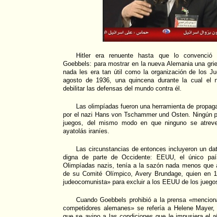
Hitler era renuente hasta que lo convenció
Goebbels: para mostrar en la nueva Alemania una gri
nada les era tan útil como la organización de los J
agosto de 1936, una quincena durante la cual el 
debilitar las defensas del mundo contra él.
Las olimpíadas fueron una herramienta de propaga
por el nazi Hans von Tschammer und Osten. Ningún pa
juegos, del mismo modo en que ninguno se atreve 
ayatolás iraníes.
Las circunstancias de entonces incluyeron un da
digna de parte de Occidente: EEUU, el único país
Olimpíadas nazis, tenía a la sazón nada menos que a
de su Comité Olímpico, Avery Brundage, quien en 1
judeocomunista» para excluir a los EEUU de los juego
Cuando Goebbels prohibió a la prensa «menciona
competidores alemanes» se refería a Helene Mayer, l
que se avino a las condiciones que le impusiera el 