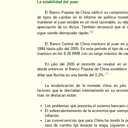
La estabilidad del yuan
El Banco Popular de China ratificó su compromi
de tipos de cambio en el informe de política monet
mantener el yuan estable en un nivel razonable, su obje
apreciación de su divisa. También reconoció que el 
{6}
sigue siendo demasiado rápido.
El Banco Central de China mantuvo el yuan en pa
1994 hasta julio del 2005. En este período el tipo de c
mantuvo en los 8,28 RMB con un rango máximo de var
En julio del 2005 el
renminbi
se revaluó en un 
desde entonces el Banco Popular de China establece u
{7}
dólar que fluctúa en una banda del 0,3%.
La revalorización de la moneda china en julio
factores que le afectaban internamente en su econo
mas se destacan están:
Los problemas que presenta el sistema bancario c
El sobrecalentamiento de la economía que siemp
inflación.
Las consecuencias que para China ha tenido la po
tasa de cambio fija durante la etapa siguiente a