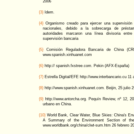
2006
{3}
Idem.
{4}
Organismo creado para ejercer una supervisión
nacionales, debido a la sobrecarga de présta
autoridades marcaron una línea divisoria entre
supervisión bancaria
{5}
Comisión Reguladora Bancaria de China (CRBCH
www.spanish.xinhuanet.com
{6}
http:// spanish.fxstree.com. Pekin (AFX-España)
{7}
Estrella Digital/EFE http://www.interbancario.cu 11
{8}
http://www.spanish.xinhuanet.com. Beijin, 25 julio 
{9}
http://www.antorcha.org. Pequín Review, nº 12, 20
urbano en China.
{10}
World Bank, Clear Water, Blue Skies: China's Env
A Summary of the Environment Section of the 
www.worldbank.org/china/clwt-sum.htm 26 febrero 2