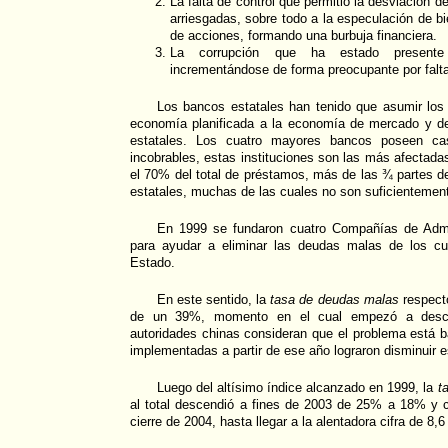
La falta de control que permitió la desviación 
arriesgadas, sobre todo a la especulación de b
de acciones, formando una burbuja financiera.
La corrupción que ha estado presente
incrementándose de forma preocupante por falta
Los bancos estatales han tenido que asumir los 
economía planificada a la economía de mercado y d
estatales. Los cuatro mayores bancos poseen cas
incobrables, estas instituciones son las más afecta
el 70% del total de préstamos, más de las ¾ partes de
estatales, muchas de las cuales no son suficientemen
En 1999 se fundaron cuatro Compañías de Admi
para ayudar a eliminar las deudas malas de los cu
Estado.
En este sentido, la
tasa de deudas malas
respecto
de un 39%, momento en el cual empezó a desce
autoridades chinas consideran que el problema está b
implementadas a partir de ese año lograron disminuir 
Luego del altísimo índice alcanzado en 1999, la
t
al total descendió a fines de 2003 de 25% a 18% y 
cierre de 2004, hasta llegar a la alentadora cifra de 8