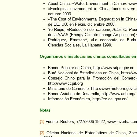
About China. «Water Environment in China». www.
«Ecological environment in China faces severe 
octubre 2003.
«The Cost of Environmental Degradation in China»
de EE. UU. en Pekin, diciembre 2000.
Ye Ruqiu, «Reducción del carbón»,
Atlas Of Pop
de la AAAS (Energy Climate change Air pollution
Rodríguez, Ernesché, «La economía de Burbuj
Ciencias Sociales, La Habana 1999.
Organismos e instituciones chinas consultados en 
Banco Popular de China, http://www.sdpc.gov.cn
Buró Nacional de Estadísticas en China, http://ww
Consejo Chino para la Promoción del Comercio
http://www.ccpit.org
Ministerio de Comercio, http://www.mofcom.gov.c
Banco Asiático de Desarrollo, http://www.adb.org/
Información Económica, http://ce.cei.gov.cn/
Notas
{1}
Fuente: Reuters, 7/27/2006 18:22, www.invertia.co
{2}
Oficina Nacional de Estadísticas de China, Zhen