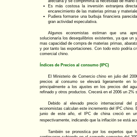
afectaría y se comprimiría la necesidad de mano 
Es más costosa la inversión extranjera direct
encarecimiento de las materias primas y material
Pudiera formarse una burbuja financiera parecid
gran actividad especulativa.
Algunos economistas estiman que una apre
solucionaría los desequilibrios existentes, ya que un
mas capacidad de compra de materias primas, abarata
y por tanto las exportaciones. Con todo esto podría c
comercial chino.
Índices de Precios al consumo (IPC)
El Ministerio de Comercio chino en julio del 200
precios al consumo se elevará ligeramente en l
principalmente a los ajustes en los precios del agua,
refinado y otros productos. Crecerá en el 2006 un 2% s
Debido al elevado precio internacional del 
economistas calculan este incremento del IPC chino. 
junio de este año, el IPC de china creció en un
respectivamente, indicando que la inflación se está ac
También se pronostica por los expertos que l
continuaran subiendo en el segundo semestre del 2