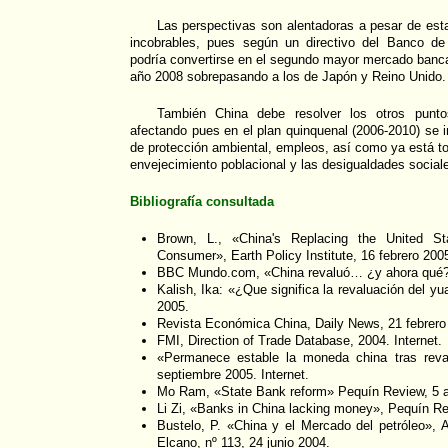
Las perspectivas son alentadoras a pesar de estas
incobrables, pues según un directivo del Banco de
podría convertirse en el segundo mayor mercado banca
año 2008 sobrepasando a los de Japón y Reino Unido.
También China debe resolver los otros punto
afectando pues en el plan quinquenal (2006-2010) se i
de protección ambiental, empleos, así como ya está 
envejecimiento poblacional y las desigualdades social
Bibliografía consultada
Brown, L., «China's Replacing the United S
Consumer», Earth Policy Institute, 16 febrero 200
BBC Mundo.com, «China revaluó… ¿y ahora qué?».
Kalish, Ika: «¿Que significa la revaluación del y
2005.
Revista Económica China, Daily News, 21 febrero
FMI, Direction of Trade Database, 2004. Internet.
«Permanece estable la moneda china tras reva
septiembre 2005. Internet.
Mo Ram, «State Bank reform» Pequín Review, 5 a
Li Zi, «Banks in China lacking money», Pequín Re
Bustelo, P. «China y el Mercado del petróleo», An
Elcano, nº 113, 24 junio 2004.