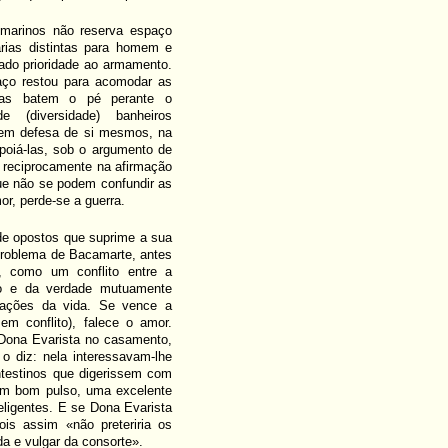
ubmarinos não reserva espaço
árias distintas para homem e
dado prioridade ao armamento.
paço restou para acomodar as
elas batem o pé perante o
 (diversidade) banheiros
, em defesa de si mesmos, na
apoiá-las, sob o argumento de
 reciprocamente na afirmação
que não se podem confundir as
r, perde-se a guerra.
de opostos que suprime a sua
 problema de Bacamarte, antes
, como um conflito entre a
rro e da verdade mutuamente
ações da vida. Se vence a
em conflito), falece o amor.
Dona Evarista no casamento,
o diz: nela interessavam-lhe
ntestinos que digerissem com
 um bom pulso, uma excelente
teligentes. E se Dona Evarista
is assim «não preteriria os
a e vulgar da consorte».