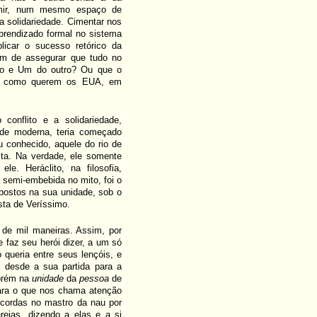
sumir, num mesmo espaço de
 a solidariedade. Cimentar nos
prendizado formal no sistema
licar o sucesso retórico da
em de assegurar que tudo no
ado e Um do outro? Ou que o
ido, como querem os EUA, em
conflito e a solidariedade,
ade moderna, teria começado
u conhecido, aquele do rio de
a. Na verdade, ele somente
. Heráclito, na filosofia,
 semi-embebida no mito, foi o
opostos na sua unidade, sob o
rista de Veríssimo.
 de mil maneiras. Assim, por
e faz seu herói dizer, a um só
 queria entre seus lençóis, e
desde a sua partida para a
porém na
unidade
da
pessoa
de
para o que nos chama atenção
cordas no mastro da nau por
reias, dizendo a elas e a si