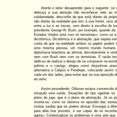
Atente o leitor desaprendiz para o seguinte: se 
debruça a sua atenção não reconhecer nele ao m
solidariedade, desconfie de que está diante da própr
não diante da realidade que tem à sua frente, uma a
entre a luz e as trevas, sem direito à escolha do l
presidente George W. Bush, por exemplo, quando di
Estados Unidos está com os terroristas», como se a 
dicotômica. Dicotômica é a abstração, que separa ve
conta de que na realidade ambos os papéis podem t
uma mesma pessoa, um mesmo mundo humano. R
diplomacia brasileira ao afirmar, discretamente é ver
nem com Bush nem com os terroristas. E razão te
abdicou de realizar o desejo de se comprazer na exist
prêmio e o castigo, elegeu como disjuntivas praz
alternativa a Calipso e Penélope, colocando assim
cada um dos lados, para evitar que na sua oposição 
ao outro.
Assim procedendo, Odisseu estava convencido 
situação sem saída. Situações do tipo «ganhar ou
plano do jogo, que é o plano da
abstração.
Já no pla
inverte-se, como se observa no episódio das sereias
muitas saídas que se podem divisar. Enxergar a dife
para dela tirar proveito, é ser capaz de se recon
agora». Contextualizar os problemas é uma arte que,