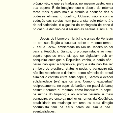
próprio
não,
o que se traduzia, no mesmo gesto, em
sua espera. É de imaginar que o desejo de retornar
tanto mais quanto mais o premia a sedução das s
pudesse eliminar o conflito, Odisseu não encontrar
sedução das sereias nem para ansiar pelo retorno à c
da solidariedade, é o gatilho da espingarda de cano
no caso, a decisão de dizer
não
às sereias e
sim
a Pe
Depois de Homero e Heráclito e antes de Veríssi
se em sua ficção a lucubrar sobre o mesmo tema. 
«Esaú e Jacó», ambientada no Rio de Janeiro no per
para a República. Santos, o protagonista, é ao me
papéis opostos entre si, que se digladiam sob 
banqueiro quer que a República venha, o barão não
barão não quer a República, porque esta não lhe re
símbolo de prestígio, status e poder; o banqueiro nã
não lhe reconhece o dinheiro, como símbolo de prestí
eliminar o conflito entre seus papéis, Santos o exacerb
solidariedade (ele) que os une. Como o exacerba? 
reciprocamente, no papel de barão e no papel de banq
assumir perante si mesmo, como banqueiro, o papel 
os rumos do Império; e ao acolher perante si mes
banqueiro, ele enxerga melhor os rumos da República
estabilidade na mudança em uma ou outra direção 
oportunista tem os seus pares de
sim
e
não
p
eventualidades.