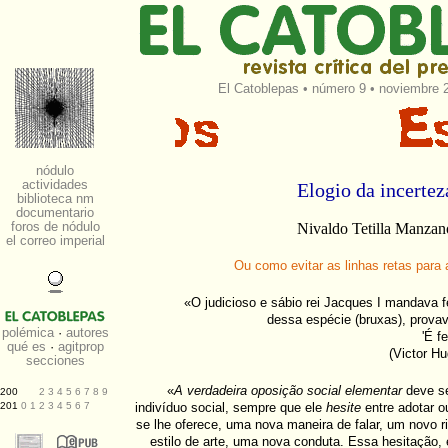
El Catoblepas
•
número 9
• noviembre 2
Elogio da incertez
Nivaldo Tetilla Manzan
Ou como evitar as linhas retas para a
«O judicioso e sábio rei Jacques I mandava f
dessa espécie (bruxas), provava
'É fe
(Victor H
«
A verdadeira oposição social elementar
deve se
indivíduo social, sempre que ele
hesite
entre adotar o
se lhe oferece, uma nova maneira de falar, um novo r
estilo de arte, uma nova conduta. Essa hesitação, 