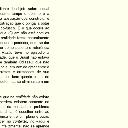
diante do objeto sobre o qual
esmo tempo o conflito e a
ia abstração que construiu, e
bstração que o obriga a optar
usco-fusco. É o que ocorre ao
z que «Quem não está com os
realidade fosse naturalmente
ncedor e perdedor, sem se dar
er como suporte e referência
azão teve no episódio a
dade, que o Brasil não estava
ve também Odisseu, que não
ência: em vez de optar entre o
erosas e arriscadas de sua
 tanto o bem quanto o mal de
dicotômica se eliminassem um
de que na
realidade
não existe
 perder» existem somente no
no da realidade, o problema
: difícil é escolher entre as
rença entre um plano e outro,
hecer no
contexto,
no «aqui e
 infelizmente, não se aprende