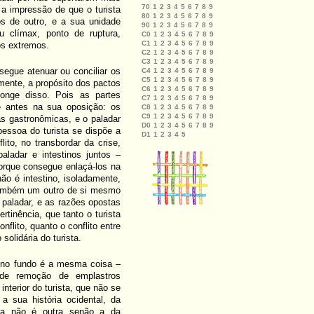
 impressão de que o turista
os de outro, e a sua unidade
 clímax, ponto de ruptura,
os extremos.
segue atenuar ou conciliar os
mente, a propósito dos pactos
Longe disso. Pois as partes
e antes na sua oposição: os
as gastronômicas, e o paladar
essoa do turista se dispõe a
lito, no transbordar da crise,
paladar e intestinos juntos –
porque consegue enlaçá-los na
não é intestino, isoladamente,
também um outro de si mesmo
 paladar, e as razões opostas
rtinência, que tanto o turista
nflito, quanto o conflito entre
solidária do turista.
e no fundo é a mesma coisa –
 de remoção de emplastros
nterior do turista, que não se
a sua história ocidental, da
ria não é outra senão a da