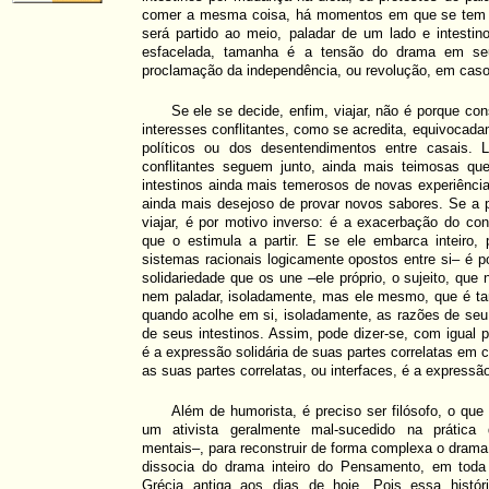
comer a mesma coisa, há momentos em que se tem a
será partido ao meio, paladar de um lado e intestin
esfacelada, tamanha é a tensão do drama em seu
proclamação da independência, ou revolução, em cas
Se ele se decide, enfim, viajar, não é porque con
interesses conflitantes, como se acredita, equivocada
políticos ou dos desentendimentos entre casais. 
conflitantes seguem junto, ainda mais teimosas qu
intestinos ainda mais temerosos de novas experiênci
ainda mais desejoso de provar novos sabores. Se a p
viajar, é por motivo inverso: é a exacerbação do conf
que o estimula a partir. E se ele embarca inteiro, 
sistemas racionais logicamente opostos entre si– é 
solidariedade que os une –ele próprio, o sujeito, que 
nem paladar, isoladamente, mas ele mesmo, que é 
quando acolhe em si, isoladamente, as razões de seu
de seus intestinos. Assim, pode dizer-se, com igual pe
é a expressão solidária de suas partes correlatas em co
as suas partes correlatas, ou interfaces, é a expressão 
Além de humorista, é preciso ser filósofo, o qu
um ativista geralmente mal-sucedido na prática
mentais–, para reconstruir de forma complexa o drama i
dissocia do drama inteiro do Pensamento, em toda 
Grécia antiga aos dias de hoje. Pois essa histó