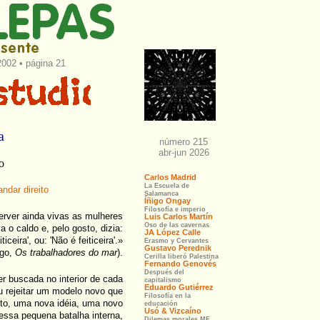
002 • página 21
a
o
ndar direito
erver ainda vivas as mulheres
 o caldo e, pelo gosto, dizia:
iticeira', ou: 'Não é feiticeira'.»
ugo,
Os trabalhadores do mar
).
r buscada no interior de cada
u rejeitar um modelo novo que
ito, uma nova idéia, uma novo
essa pequena batalha interna,