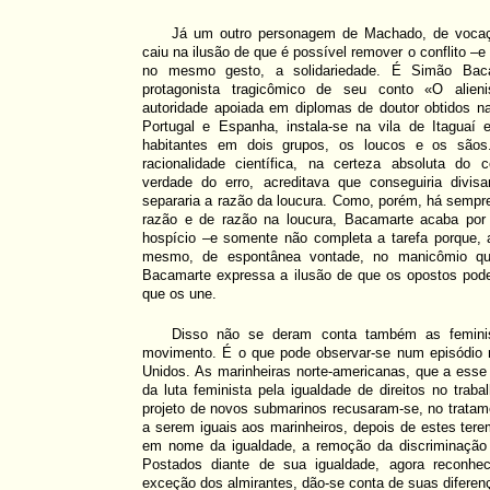
Já um outro personagem de Machado, de vocaçã
caiu na ilusão de que é possível remover o conflito 
no mesmo gesto, a solidariedade. É Simão Bacam
protagonista tragicômico de seu conto «O alien
autoridade apoiada em diplomas de doutor obtidos n
Portugal e Espanha, instala-se na vila de Itaguaí
habitantes em dois grupos, os loucos e os sãos
racionalidade científica, na certeza absoluta do
verdade do erro, acreditava que conseguiria divis
separaria a razão da loucura. Como, porém, há sempr
razão e de razão na loucura, Bacamarte acaba por 
hospício –e somente não completa a tarefa porque, a
mesmo, de espontânea vontade, no manicômio que
Bacamarte expressa a ilusão de que os opostos pod
que os une.
Disso não se deram conta também as feminis
movimento. É o que pode observar-se num episódio 
Unidos. As marinheiras norte-americanas, que a ess
da luta feminista pela igualdade de direitos no tra
projeto de novos submarinos recusaram-se, no tratam
a serem iguais aos marinheiros, depois de estes ter
em nome da igualdade, a remoção da discriminação 
Postados diante de sua igualdade, agora reconh
exceção dos almirantes, dão-se conta de suas diferenç