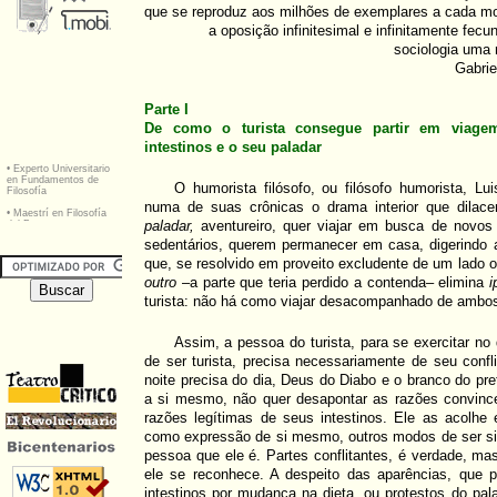
que se reproduz aos milhões de exemplares a cada m
a oposição infinitesimal e infinitamente fecun
sociologia uma 
Gabrie
Parte I
De como o turista consegue partir em viagem
intestinos e o seu paladar
O humorista filósofo, ou filósofo humorista, L
numa de suas crônicas o drama interior que dilace
paladar,
aventureiro, quer viajar em busca de novo
sedentários, querem permanecer em casa, digerindo
que, se resolvido em proveito excludente de um lado o
outro
–a parte que teria perdido a contenda– elimina
i
turista: não há como viajar desacompanhado de ambo
Assim, a pessoa do turista, para se exercitar no 
de ser turista, precisa necessariamente de seu con
noite precisa do dia, Deus do Diabo e o branco do pret
a si mesmo, não quer desapontar as razões convinc
razões legítimas de seus intestinos. Ele as acolhe
como expressão de si mesmo, outros modos de ser s
pessoa que ele é. Partes conflitantes, é verdade, ma
ele se reconhece. A despeito das aparências, que 
intestinos por mudança na dieta, ou protestos do pa