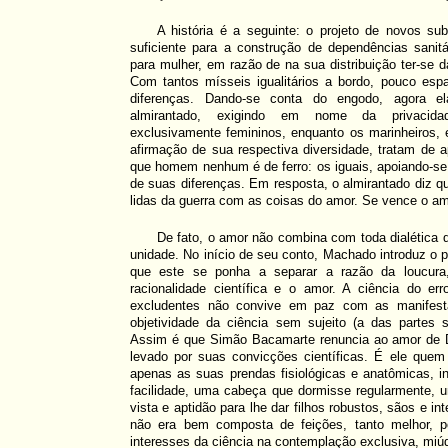
A história é a seguinte: o projeto de novos s
suficiente para a construção de dependências sanit
para mulher, em razão de na sua distribuição ter-se 
Com tantos mísseis igualitários a bordo, pouco es
diferenças. Dando-se conta do engodo, agora 
almirantado, exigindo em nome da privacidade
exclusivamente femininos, enquanto os marinheiros
afirmação de sua respectiva diversidade, tratam de 
que homem nenhum é de ferro: os iguais, apoiando-se
de suas diferenças. Em resposta, o almirantado diz 
lidas da guerra com as coisas do amor. Se vence o amo
De fato, o amor não combina com toda dialética 
unidade. No início de seu conto, Machado introduz o
que este se ponha a separar a razão da loucura
racionalidade científica e o amor. A ciência do e
excludentes não convive em paz com as manifest
objetividade da ciência sem sujeito (a das partes s
Assim é que Simão Bacamarte renuncia ao amor de 
levado por suas convicções científicas. É ele quem 
apenas as suas prendas fisiológicas e anatômicas, i
facilidade, uma cabeça que dormisse regularmente,
vista e aptidão para lhe dar filhos robustos, sãos e in
não era bem composta de feições, tanto melhor, po
interesses da ciência na contemplação exclusiva, miúd