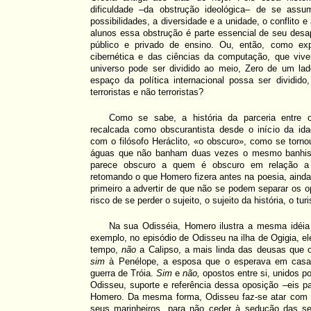
dificuldade –da obstrução ideológica– de se as
possibilidades, a diversidade e a unidade, o conflito e
alunos essa obstrução é parte essencial de seu desa
público e privado de ensino. Ou, então, como exp
cibernética e das ciências da computação, que viv
universo pode ser dividido ao meio, Zero de um l
espaço da política internacional possa ser divid
terroristas e não terroristas?
Como se sabe, a história da parceria entre o 
recalcada como obscurantista desde o início da id
com o filósofo Heráclito, «o obscuro», como se torno
águas que não banham duas vezes o mesmo banhist
parece obscuro a quem é obscuro em relação a ele
retomando o que Homero fizera antes na poesia, ainda
primeiro a advertir de que não se podem separar os 
risco de se perder o sujeito, o sujeito da história, o tu
Na sua Odisséia, Homero ilustra a mesma idéia
exemplo, no episódio de Odisseu na ilha de Ogigia, el
tempo,
não
a Calipso, a mais linda das deusas que o
sim
à Penélope, a esposa que o esperava em casa 
guerra de Tróia.
Sim
e
não,
opostos entre si, unidos 
Odisseu, suporte e referência dessa oposição –eis 
Homero. Da mesma forma, Odisseu faz-se atar com 
seus marinheiros, para não ceder à sedução das se