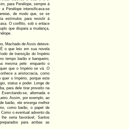
sim,
para Penélope, sempre à
 a Penélope intensificava-se
ereias, de modo que, se se
ia estímulos para resistir à
asa. O conflito, sob o enlace
 duplo que dispara a mudança,
nélope.
mo, Machado de Assis deteve-
É o que leio em sua novela
íodo de transição do Império
smo tempo barão e banqueiro,
uma mesma pele: enquanto o
 quer que o Império se vá. O
conhece a aristocracia, como
o quer o Império, porque este
gio, status e poder. Longe de
a, para dele tirar proveito na
Exercitando-se, alternada e
ueiro. Assim, por exemplo, ao
de barão, ele enxerga melhor
mo, como barão, o papel de
. Como o eventual advento da
lhe seria favorável, Santos
reparados para ambas as