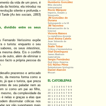
omento da vida de um povo, é
da da história; ela introduz na
revolução silente e profunda.»
l Tarde (
As leis sociais, 1893
)
, dividido entre os seus
uis Fernando Veríssimo expõe
ra o turista: enquanto o seu
s sabores, os seus
intestinos,
 a mesma dieta. Eis o
conflito
u de outro, além de eliminar o
pso facto
a própria
pessoa
do
s.
desafio prazeroso e arriscado
flito, da mesma forma como a
o, já que o turista, que preza
entes de seu paladar nem as
 em si como um pai ao filho,
i mesmo, da complexidade da
s é nelas e graças a elas que
podem dissimular cólicas nos
ladar por não suportarem mais