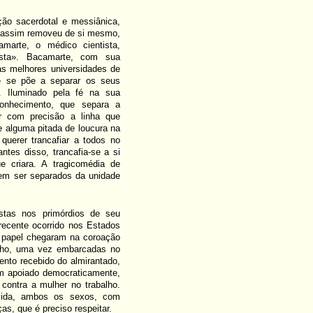
o sacerdotal e messiânica,
–e assim removeu de si mesmo,
arte, o médico cientista,
ista». Bacamarte, com sua
as melhores universidades de
 e se põe a separar os seus
. Iluminado pela fé na sua
 conhecimento, que separa a
ar com precisão a linha que
e alguma pitada de loucura na
querer trancafiar a todos no
ntes disso, trancafia-se a si
 criara. A tragicomédia de
em ser separados da unidade
tas nos primórdios de seu
recente ocorrido nos Estados
e papel chegaram na coroação
balho, uma vez embarcadas no
ento recebido do almirantado,
em apoiado democraticamente,
contra a mulher no trabalho.
ecida, ambos os sexos, com
as, que é preciso respeitar.