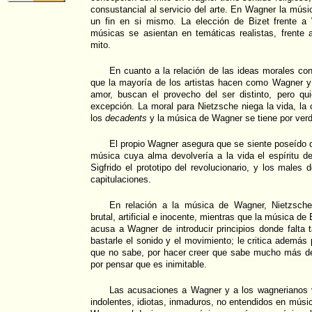
consustancial al servicio del arte. En Wagner la mús
un fin en si mismo. La elección de Bizet frente 
músicas se asientan en temáticas realistas, frente
mito.
En cuanto a la relación de las ideas morales co
que la mayoría de los artistas hacen como Wagner y
amor, buscan el provecho del ser distinto, pero qui
excepción. La moral para Nietzsche niega la vida, la
los
decadents
y la música de Wagner se tiene por ver
El propio Wagner asegura que se siente poseído 
música cuya alma devolvería a la vida el espíritu del
Sigfrido el prototipo del revolucionario, y los males
capitulaciones.
En relación a la música de Wagner, Nietzsche
brutal, artificial e inocente, mientras que la música d
acusa a Wagner de introducir principios donde falta ta
bastarle el sonido y el movimiento; le critica además 
que no sabe, por hacer creer que sabe mucho más de
por pensar que es inimitable.
Las acusaciones a Wagner y a los wagnerianos 
indolentes, idiotas, inmaduros, no entendidos en mús