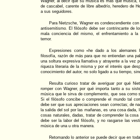
Wagner, al decir que su música es más que música, lle
de cascabel, carente de libre albedrío, heredero de 
a sus seguidores.
Para Nietzsche, Wagner es condescendiente con to
antisemitismo. El filósofo debe ser contrincante de l
mala conciencia del mismo, el enfrentamiento a la 
temor.
Expresiones como «he dado a los alemanes l
filosofía, razón de más para que no entiendan una p
una soltura expresiva llamativa y atrayente a la vez 
riqueza literaria de la misma y por el interés que desp
conocimiento del autor, no solo ligado a su tiempo, si
Resulta curioso tratar de averiguar por qué Nie
romper con Wagner, por qué importa tanto a su siste
música que le sirva de complemento, que sea como s
Si el filósofo concibe o comprende el mundo tal co
debe ser que sus apreciaciones sean correctas; de n
la salida del sol por las mañanas, es una cosa dada,
cosas naturales, dadas, tratar de comprender la cos
debe ser la labor del filósofo, y no rasgarse las ves
música de una u otra manera.
Retomando lo anterior se puede decir que en tod