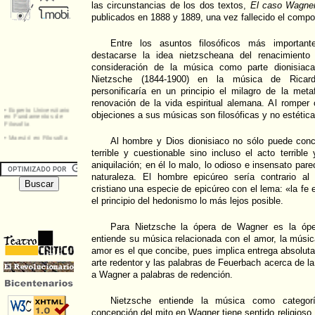
las circunstancias de los dos textos,
El caso Wagne
publicados en 1888 y 1889, una vez fallecido el compos
Entre los asuntos filosóficos más importan
destacarse la idea nietzscheana del renacimient
consideración de la música como parte dionisiac
Nietzsche (1844-1900) en la música de Ricar
personificaría en un principio el milagro de la met
renovación de la vida espiritual alemana. Al romper
objeciones a sus músicas son filosóficas y no estética
Al hombre y Dios dionisiaco no sólo puede conc
terrible y cuestionable sino incluso el acto terrible
aniquilación; en él lo malo, lo odioso e insensato pare
naturaleza. El hombre epicúreo sería contrario al 
cristiano una especie de epicúreo con el lema: «la fe
el principio del hedonismo lo más lejos posible.
Para Nietzsche la ópera de Wagner es la ópe
entiende su música relacionada con el amor, la músic
amor es el que concibe, pues implica entrega absoluta
arte redentor y las palabras de Feuerbach acerca de l
a Wagner a palabras de redención.
Nietzsche entiende la música como categorí
concepción del mito en Wagner tiene sentido religioso