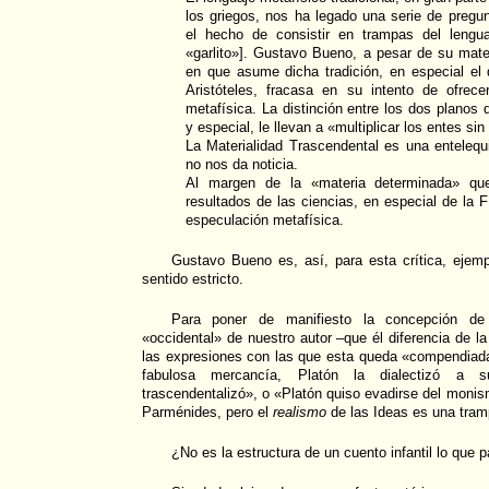
los griegos, nos ha legado una serie de pregun
el hecho de consistir en trampas del lengu
«garlito»]. Gustavo Bueno, a pesar de su mate
en que asume dicha tradición, en especial el 
Aristóteles, fracasa en su intento de ofrece
metafísica. La distinción entre los dos planos d
y especial, le llevan a «multiplicar los entes si
La Materialidad Trascendental es una entelequi
no nos da noticia.
Al margen de la «materia determinada» qu
resultados de las ciencias, en especial de la 
especulación metafísica.
Gustavo Bueno es, así, para esta crítica, ejempl
sentido estricto.
Para poner de manifiesto la concepción de l
«occidental» de nuestro autor –que él diferencia de la 
las expresiones con las que esta queda «compendiad
fabulosa mercancía, Platón la dialectizó a 
trascendentalizó», o «Platón quiso evadirse del moni
Parménides, pero el
realismo
de las Ideas es una tram
¿No es la estructura de un cuento infantil lo que 