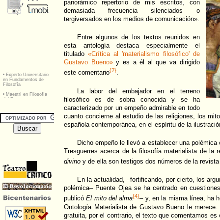
panorámico repertorio de mis escritos, con
demasiada frecuencia silenciados o
tergiversados en los medios de comunicación».
Entre algunos de los textos reunidos en
esta antología destaca especialmente el
titulado
«Crítica al 'materialismo filosófico' de
Gustavo Bueno»
y es a él al que va dirigido
{2}
este comentario
.
La labor del embajador en el terreno
filosófico es de sobra conocida y se ha
caracterizado por un empeño admirable en todo
cuanto concierne al estudio de las religiones, los mit
española contemporánea, en el espíritu de la ilustració
Dicho empeño le llevó a establecer una polémica
Tresguerres acerca de la filosofía materialista de la 
divino
y de ella son testigos dos números de la revist
En la actualidad, –fortificando, por cierto, los a
polémica– Puente Ojea se ha centrado en cuestione
{4}
publicó
El mito del alma
– y, en la misma línea, ha h
Ontología Materialista de Gustavo Bueno le merece. 
gratuita, por el contrario, el texto que comentamos es 