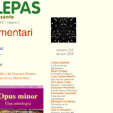
02 • página 1
a:
r
ez
sófico' de Gustavo Bueno»
e en su último libro