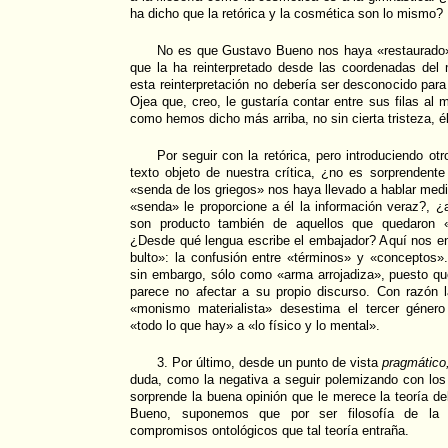
ha dicho que la retórica y la cosmética son lo mismo?
No es que Gustavo Bueno nos haya «restaurado» l
que la ha reinterpretado desde las coordenadas del 
esta reinterpretación no debería ser desconocido par
Ojea que, creo, le gustaría contar entre sus filas al
como hemos dicho más arriba, no sin cierta tristeza, él
Por seguir con la retórica, pero introduciendo ot
texto objeto de nuestra crítica, ¿no es sorprendente
«senda de los griegos» nos haya llevado a hablar med
«senda» le proporcione a él la información veraz?, ¿
son producto también de aquellos que quedaron 
¿Desde qué lengua escribe el embajador? Aquí nos en
bulto»: la confusión entre «términos» y «conceptos».
sin embargo, sólo como «arma arrojadiza», puesto qu
parece no afectar a su propio discurso. Con razón l
«monismo materialista» desestima el tercer género
«todo lo que hay» a «lo físico y lo mental».
3. Por último, desde un punto de vista
pragmático
duda, como la negativa a seguir polemizando con los 
sorprende la buena opinión que le merece la teoría de
Bueno, suponemos que por ser filosofía de la c
compromisos ontológicos que tal teoría entraña.