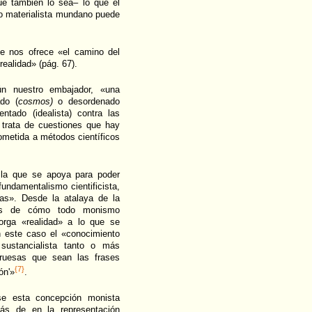
ue también lo sea– lo que el
o materialista mundano puede
ue nos ofrece «el camino del
realidad» (pág. 67).
n nuestro embajador, «una
do (
cosmos)
o desordenado
ntado (idealista) contra las
 trata de cuestiones que hay
metida a métodos científicos
 la que se apoya para poder
fundamentalismo cientificista,
tas». Desde la atalaya de la
nes de cómo todo monismo
orga «realidad» a lo que se
n este caso el «conocimiento
sustancialista tanto o más
ruesas que sean las frases
{7}
ón'»
.
se esta concepción monista
ás de en la representación