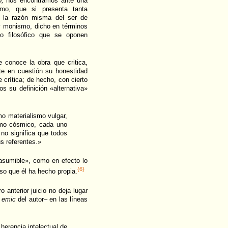
o,
nos encontramos ante una
mo, que si presenta tanta
or la razón misma del ser de
y monismo, dicho en términos
 filosófico que se oponen
conoce la obra que critica,
nte en cuestión su honestidad
e crítica; de hecho, con cierto
 su definición «alternativa»
 materialismo vulgar,
mo cósmico, cada uno
 no significa que todos
s referentes.»
asumible», como en efecto lo
{6}
so que él ha hecho propia.
o anterior juicio no deja lugar
n
emic
del autor– en las líneas
 herencia intelectual de