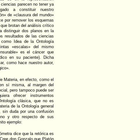
 ciencias parecen no tener ya
egado a constituir nuestro
ión» de «clausura del mundo»
nce por remover los esquemas
ue brotan del análisis crítico
a distinguir dos planos en la
os resultados de las ciencias
, como Idea de la Ontología
tintas «escalas» del mismo
nsurable» es el cáncer que
dico en su paciente). Dicha
zar, como hace nuestro autor,
gico».
de Materia, en efecto, como el
en sí misma, al margen del
ecial, pero tampoco puede ser
iera ofrecer instrumentos
Ontología clásica, que no es
ateria de la Ontología general
, sin duda por una confusión
uno y otro respecto de sus
ito ejemplo:
metra dice que la retórica es
 ¿Cree don Gonzalo que Platón