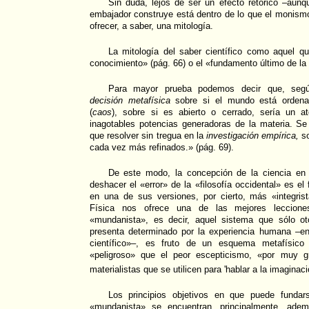
Sin duda, lejos de ser un efecto retórico –aunq
embajador construye está dentro de lo que el monism
ofrecer, a saber, una mitología.
La mitología del saber científico como aquel q
conocimiento» (pág. 66) o el «fundamento último de la 
Para mayor prueba podemos decir que, segú
decisión metafísica
sobre si el mundo está ordena
(
caos
), sobre si es abierto o cerrado, sería un ate
inagotables potencias generadoras de la materia. Se
que resolver sin tregua en la
investigación empírica,
so
cada vez más refinados.» (pág. 69).
De este modo, la concepción de la ciencia en
deshacer el «error» de la «filosofía occidental» es el 
en una de sus versiones, por cierto, más «integris
Física nos ofrece una de las mejores leccio
«mundanista», es decir, aquel sistema que sólo ot
presenta determinado por la experiencia humana –e
científico»–, es fruto de un esquema metafísico 
«peligroso» que el peor escepticismo, «por muy g
materialistas que se utilicen para 'hablar a la imaginaci
Los principios objetivos en que puede fundar
«mundanista» se encuentran, principalmente, adem