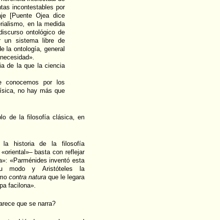
tas incontestables por
aje [Puente Ojea dice
rialismo, en la medida
discurso ontológico de
r un sistema libre de
e la ontología, general
n necesidad».
a de la que la ciencia
e conocemos por los
Física, no hay más que
o de la filosofía clásica, en
a historia de la filosofía
«oriental»– basta con reflejar
a»: «Parménides inventó esta
su modo y Aristóteles la
smo
contra natura
que le legara
pa facilona».
parece que se narra?