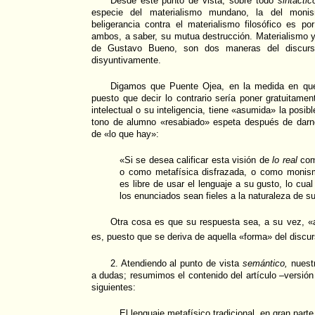
Desde este punto de vista, sobre todo
sintáctic
especie del materialismo mundano, la del monis
beligerancia contra el materialismo filosófico es p
ambos, a saber, su mutua destrucción. Materialismo 
de Gustavo Bueno, son dos maneras del discurso
disyuntivamente.
Digamos que Puente Ojea, en la medida en que 
puesto que decir lo contrario sería poner gratuitame
intelectual o su inteligencia, tiene «asumida» la posibl
tono de alumno «resabiado» espeta después de darnos
de «lo que hay»:
«Si se desea calificar esta visión de
lo real
como
o como metafísica disfrazada, o como monis
es libre de usar el lenguaje a su gusto, lo cual
los enunciados sean fieles a la naturaleza de su
Otra cosa es que su respuesta sea, a su vez, «
es, puesto que se deriva de aquella «forma» del discur
2. Atendiendo al punto de vista
semántico,
nuestr
a dudas; resumimos el contenido del artículo –versió
siguientes:
El lenguaje metafísico tradicional, en gran parte