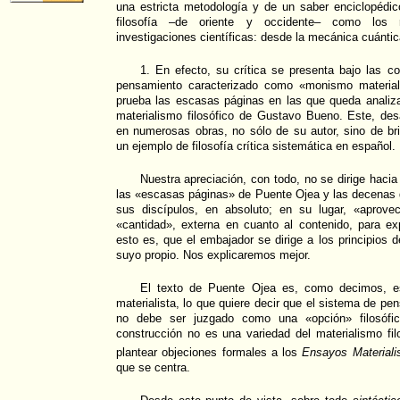
una estricta metodología y de un saber enciclopédic
filosofía –de oriente y occidente– como los 
investigaciones científicas: desde la mecánica cuántic
1. En efecto, su crítica se presenta bajo las 
pensamiento caracterizado como «monismo materiali
prueba las escasas páginas en las que queda analizad
materialismo filosófico de Gustavo Bueno. Este, des
en numerosas obras, no sólo de su autor, sino de bril
un ejemplo de filosofía crítica sistemática en español.
Nuestra apreciación, con todo, no se dirige hacia
las «escasas páginas» de Puente Ojea y las decenas
sus discípulos, en absoluto; en su lugar, «aprove
«cantidad», externa en cuanto al contenido, para exp
esto es, que el embajador se dirige a los principios 
suyo propio. Nos explicaremos mejor.
El texto de Puente Ojea es, como decimos, es
materialista, lo que quiere decir que el sistema de p
no debe ser juzgado como una «opción» filosófi
construcción no es una variedad del materialismo fil
plantear objeciones formales a los
Ensayos Materiali
que se centra.