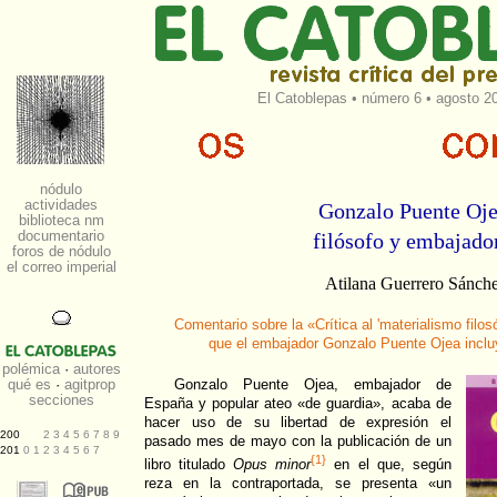
El Catoblepas
•
número 6
• agosto 20
Gonzalo Puente Oje
filósofo y embajado
Atilana Guerrero Sánch
Comentario sobre la «Crítica al 'materialismo filo
que el embajador Gonzalo Puente Ojea incluy
Gonzalo Puente Ojea, embajador de
España y popular ateo «de guardia», acaba de
hacer uso de su libertad de expresión el
pasado mes de mayo con la publicación de un
{1}
libro titulado
Opus minor
en el que, según
reza en la contraportada, se presenta «un