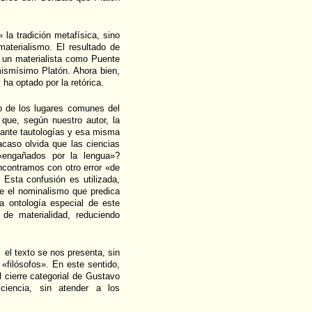
a tradición metafísica, sino
materialismo. El resultado de
a un materialista como Puente
 mismísimo Platón. Ahora bien,
 ha optado por la retórica.
ro de los lugares comunes del
 que, según nuestro autor, la
iante tautologías y esa misma
acaso olvida que las ciencias
«engañados por la lengua»?
contramos con otro error «de
 Esta confusión es utilizada,
e el nominalismo que predica
a ontología especial de este
 de materialidad, reduciendo
,
el texto se nos presenta, sin
«filósofos». En este sentido,
l cierre categorial de Gustavo
iencia, sin atender a los