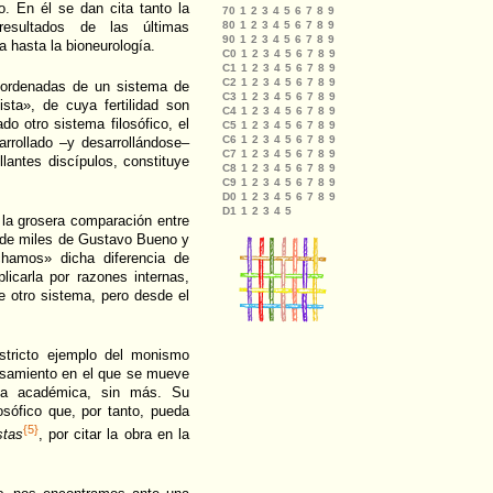
o. En él se dan cita tanto la
resultados de las últimas
a hasta la bioneurología.
coordenadas de un sistema de
sta», de cuya fertilidad son
o otro sistema filosófico, el
arrollado –y desarrollándose–
lantes discípulos, constituye
 la grosera comparación entre
 de miles de Gustavo Bueno y
chamos» dicha diferencia de
licarla por razones internas,
de otro sistema, pero desde el
tricto ejemplo del monismo
ensamiento en el que se mueve
ca académica, sin más. Su
osófico que, por tanto, pueda
{5}
stas
, por citar la obra en la