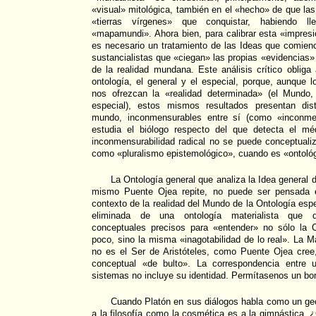
«visual» mitológica, también en el «hecho» de que las
«tierras vírgenes» que conquistar, habiendo ll
«mapamundi». Ahora bien, para calibrar esta «impres
es necesario un tratamiento de las Ideas que comie
sustancialistas que «ciegan» las propias «evidencias» q
de la realidad mundana. Este análisis crítico obliga 
ontología, el general y el especial, porque, aunque l
nos ofrezcan la «realidad determinada» (el Mundo
especial), estos mismos resultados presentan dis
mundo, inconmensurables entre sí (como «inconme
estudia el biólogo respecto del que detecta el mé
inconmensurabilidad radical no se puede conceptuali
como «pluralismo epistemológico», cuando es «ontoló
La Ontología general que analiza la Idea general 
mismo Puente Ojea repite, no puede ser pensada 
contexto de la realidad del Mundo de la Ontología esp
eliminada de una ontología materialista que qu
conceptuales precisos para «entender» no sólo la 
poco, sino la misma «inagotabilidad de lo real». La M
no es el Ser de Aristóteles, como Puente Ojea cree
conceptual «de bulto». La correspondencia entre 
sistemas no incluye su identidad. Permítasenos un bon
Cuando Platón en sus diálogos habla como un geó
a la filosofía como la cosmética es a la gimnástica.