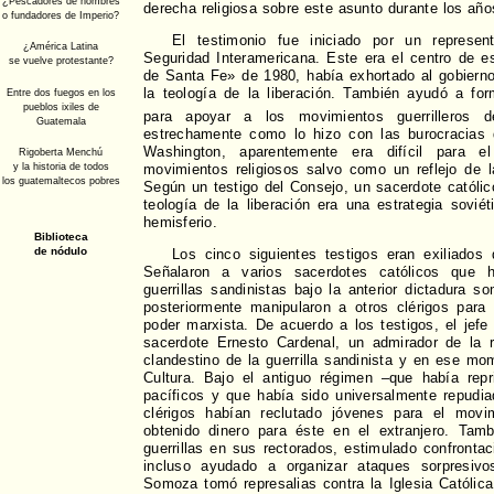
derecha religiosa sobre este asunto durante los año
El testimonio fue iniciado por un represen
Seguridad Interamericana. Este era el centro de e
de Santa Fe» de 1980, había exhortado al gobiern
la teología de la liberación. También ayudó a for
para apoyar a los movimientos guerrilleros d
estrechamente como lo hizo con las burocracias de
Washington, aparentemente era difícil para e
movimientos religiosos salvo como un reflejo de l
Según un testigo del Consejo, un sacerdote católi
teología de la liberación era una estrategia soviét
hemisferio.
Los cinco siguientes testigos eran exiliados 
Señalaron a varios sacerdotes católicos que 
guerrillas sandinistas bajo la anterior dictadura s
posteriormente manipularon a otros clérigos para
poder marxista. De acuerdo a los testigos, el jefe 
sacerdote Ernesto Cardenal, un admirador de la 
clandestino de la guerrilla sandinista y en ese mo
Cultura. Bajo el antiguo régimen –que había repr
pacíficos y que había sido universalmente repudi
clérigos habían reclutado jóvenes para el movi
obtenido dinero para éste en el extranjero. Tamb
guerrillas en sus rectorados, estimulado confronta
incluso ayudado a organizar ataques sorpresivo
Somoza tomó represalias contra la Iglesia Católica,