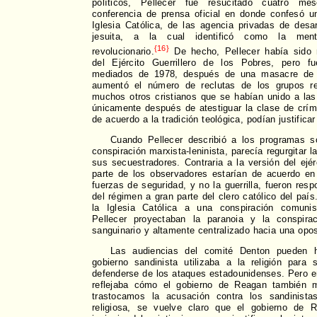
políticos, Pellecer fue resucitado cuatro m
conferencia de prensa oficial en donde confesó u
Iglesia Católica, de las agencia privadas de desa
jesuita, a la cual identificó como la ment
{16}
revolucionario.
De hecho, Pellecer había sido 
del Ejército Guerrillero de los Pobres, pero 
mediados de 1978, después de una masacre de 
aumentó el número de reclutas de los grupos rev
muchos otros cristianos que se habían unido a las 
únicamente después de atestiguar la clase de crím
de acuerdo a la tradición teológica, podían justifica
Cuando Pellecer describió a los programas s
conspiración marxista-leninista, parecía regurgitar l
sus secuestradores. Contraria a la versión del ejé
parte de los observadores estarían de acuerdo en
fuerzas de seguridad, y no la guerrilla, fueron res
del régimen a gran parte del clero católico del país.
la Iglesia Católica a una conspiración comunis
Pellecer proyectaban la paranoia y la conspira
sanguinario y altamente centralizado hacia una opo
Las audiencias del comité Denton pueden 
gobierno sandinista utilizaba a la religión para 
defenderse de los ataques estadounidenses. Pero 
reflejaba cómo el gobierno de Reagan también ma
trastocamos la acusación contra los sandinista
religiosa, se vuelve claro que el gobierno de R