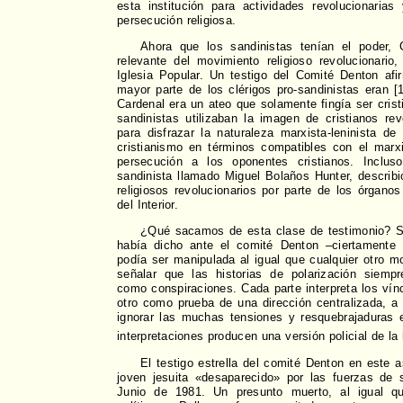
esta institución para actividades revolucionaria
persecución religiosa.
Ahora que los sandinistas tenían el poder, 
relevante del movimiento religioso revolucionari
Iglesia Popular. Un testigo del Comité Denton af
mayor parte de los clérigos pro-sandinistas eran 
Cardenal era un ateo que solamente fingía ser crist
sandinistas utilizaban la imagen de cristianos re
para disfrazar la naturaleza marxista-leninista de 
cristianismo en términos compatibles con el marxi
persecución a los oponentes cristianos. Incluso
sandinista llamado Miguel Bolaños Hunter, describ
religiosos revolucionarios por parte de los órganos
del Interior.
¿Qué sacamos de esta clase de testimonio? Si
había dicho ante el comité Denton –ciertamente l
podía ser manipulada al igual que cualquier otro m
señalar que las historias de polarización siempr
como conspiraciones. Cada parte interpreta los vín
otro como prueba de una dirección centralizada, a
ignorar las muchas tensiones y resquebrajaduras 
interpretaciones producen una versión policial de la 
El testigo estrella del comité Denton en este a
joven jesuita «desaparecido» por las fuerzas de 
Junio de 1981. Un presunto muerto, al igual q