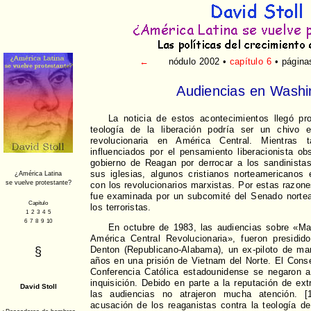
←
nódulo 2002 •
capítulo 6
• página
Audiencias en Washi
La noticia de estos acontecimientos llegó pr
teología de la liberación podría ser un chivo ex
revolucionaria en América Central. Mientras t
influenciados por el pensamiento liberacionista ob
gobierno de Reagan por derrocar a los sandinista
sus iglesias, algunos cristianos norteamericanos 
con los revolucionarios marxistas. Por estas razones
fue examinada por un subcomité del Senado nortea
los terroristas.
En octubre de 1983, las audiencias sobre «Ma
América Central Revolucionaria», fueron presidid
Denton (Republicano-Alabama), un ex-piloto de ma
años en una prisión de Vietnam del Norte. El Conse
Conferencia Católica estadounidense se negaron a 
inquisición. Debido en parte a la reputación de ex
las audiencias no atrajeron mucha atención. [
acusación de los reaganistas contra la teología de