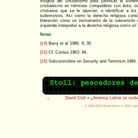
insignia del cristianismo para justificar al sistem
cristianismo en términos compatibles con éste, oc
cristianos que se le oponían, e identificar a lo
subversivos. Así como la derecha religiosa consi
liberación como un instrumento de la subversión c
izquierda interpretar a la derecha religiosa como u
Notas
{14}
Barry et al 1986: 9, 35.
{15}
Cf. Costas 1982: 66.
{16}
Subcommittee on Security and Terrorism 1984.
←
David Stoll
•
¿América Latina se vuelv
© 1990-2002 David Stoll • © 2002 nodu