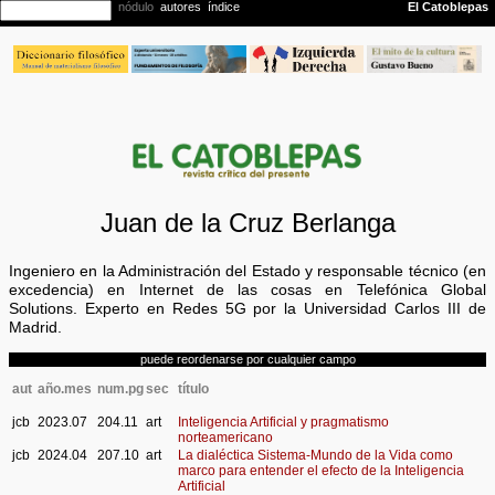
Juan de la Cruz Berlanga
Ingeniero en la Administración del Estado y responsable técnico (en
excedencia) en Internet de las cosas en Telefónica Global
Solutions. Experto en Redes 5G por la Universidad Carlos III de
Madrid.
puede reordenarse por cualquier campo
aut
año.mes
num.pg
sec
título
jcb
2023.07
204.11
art
Inteligencia Artificial y pragmatismo
norteamericano
jcb
2024.04
207.10
art
La dialéctica Sistema-Mundo de la Vida como
marco para entender el efecto de la Inteligencia
Artificial