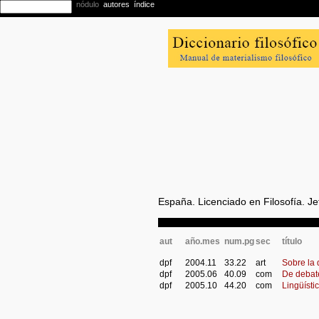
España. Licenciado en Filosofía. J
aut
año.mes
num.pg
sec
título
dpf
2004.11
33.22
art
Sobre la
dpf
2005.06
40.09
com
De debat
dpf
2005.10
44.20
com
Lingüísti