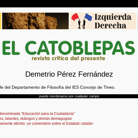
Demetrio Pérez Fernández
efe del Departamento de Filosofía del IES Concejo de Tineo.
puede reordenarse por cualquier campo
 denominada “Educación para la Ciudadanía”
es, talantes, diálogos y demás demagogias
camente atónito: un comentario sobre el Estatuto catalán