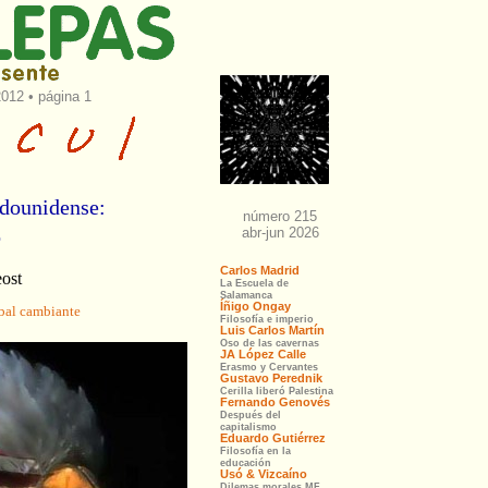
012 • página 1
adounidense:
o
ost
obal cambiante