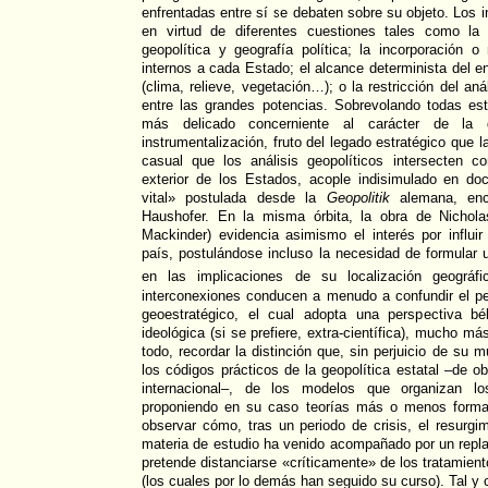
enfrentadas entre sí se debaten sobre su objeto. Los 
en virtud de diferentes cuestiones tales como la
geopolítica y geografía política; la incorporación 
internos a cada Estado; el alcance determinista del en
(clima, relieve, vegetación…); o la restricción del anál
entre las grandes potencias. Sobrevolando todas est
más delicado concerniente al carácter de la 
instrumentalización, fruto del legado estratégico que l
casual que los análisis geopolíticos intersecten c
exterior de los Estados, acople indisimulado en do
vital» postulada desde la
Geopolitik
alemana, enc
Haushofer. En la misma órbita, la obra de Nichol
Mackinder) evidencia asimismo el interés por influir 
país, postulándose incluso la necesidad de formular 
en las implicaciones de su localización geográ
interconexiones conducen a menudo a confundir el pe
geoestratégico, el cual adopta una perspectiva bél
ideológica (si se prefiere, extra-científica), mucho m
todo, recordar la distinción que, sin perjuicio de su 
los códigos prácticos de la geopolítica estatal –de obl
internacional–, de los modelos que organizan los
proponiendo en su caso teorías más o menos formal
observar cómo, tras un periodo de crisis, el resurgi
materia de estudio ha venido acompañado por un repl
pretende distanciarse «críticamente» de los tratamien
(los cuales por lo demás han seguido su curso). Tal y