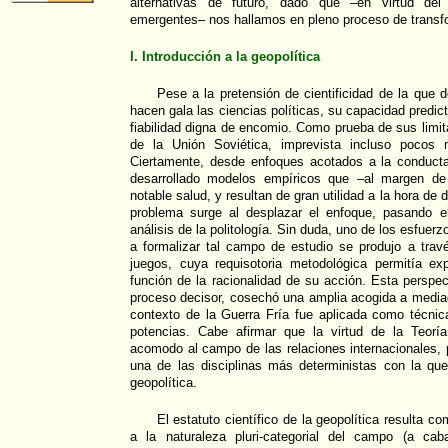
alternativas de futuro, dado que –en virtud de
emergentes– nos hallamos en pleno proceso de transf
I. Introducción a la geopolítica
Pese a la pretensión de cientificidad de la que
hacen gala las ciencias políticas, su capacidad predi
fiabilidad digna de encomio. Como prueba de sus limit
de la Unión Soviética, imprevista incluso pocos 
Ciertamente, desde enfoques acotados a la conducta 
desarrollado modelos empíricos que –al margen d
notable salud, y resultan de gran utilidad a la hora de
problema surge al desplazar el enfoque, pasando e
análisis de la politología. Sin duda, uno de los esfu
a formalizar tal campo de estudio se produjo a trav
juegos, cuya requisotoria metodológica permitía exp
función de la racionalidad de su acción. Esta perspec
proceso decisor, cosechó una amplia acogida a media
contexto de la Guerra Fría fue aplicada como técnic
potencias. Cabe afirmar que la virtud de la Teorí
acomodo al campo de las relaciones internacionales, 
una de las disciplinas más deterministas con la que
geopolítica.
El estatuto científico de la geopolítica resulta c
a la naturaleza pluri-categorial del campo (a cab