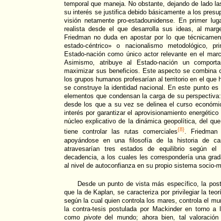
temporal que maneja. No obstante, dejando de lado la
su interés se justifica debido básicamente a los presu
visión netamente pro-estadounidense. En primer luga
realista desde el que desarrolla sus ideas, al ma
Friedman no duda en apostar por lo que técnicame
estado-céntrico» o nacionalismo metodológico, pr
Estado-nación como único actor relevante en el marco 
Asimismo, atribuye al Estado-nación un comportam
maximizar sus beneficios. Este aspecto se combina co
los grupos humanos profesarían al territorio en el que
se construye la identidad nacional. En este punto es
elementos que condensan la carga de su perspectiva: 
desde los que a su vez se delinea el curso económic
interés por garantizar el aprovisionamiento energético
núcleo explicativo de la dinámica geopolítica, del qu
{8}
tiene controlar las rutas comerciales
. Friedman 
apoyándose en una filosofía de la historia de cará
atravesarían tres estados de equilibrio según el fo
decadencia, a los cuales les correspondería una gra
al nivel de autoconfianza en su propio sistema socio-m
Desde un punto de vista más específico, la post
que la de Kaplan, se caracteriza por privilegiar la teo
según la cual quien controla los mares, controla el m
la contra-tesis postulada por Mackinder en torno a 
como
pivote
del mundo; ahora bien, tal valoración 