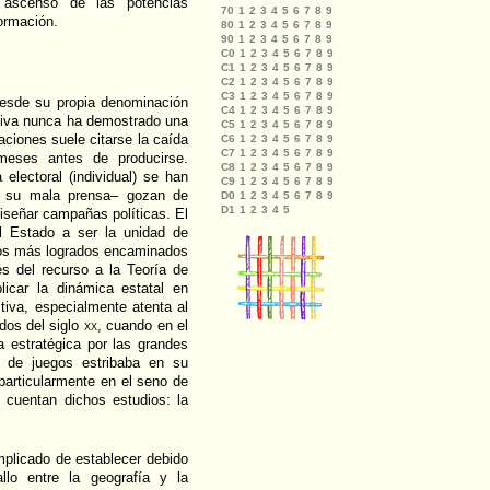
l ascenso de las potencias
ormación.
 desde su propia denominación
ctiva nunca ha demostrado una
aciones suele citarse la caída
meses antes de producirse.
electoral (individual) se han
e su mala prensa– gozan de
 diseñar campañas políticas. El
l Estado a ser la unidad de
erzos más logrados encaminados
és del recurso a la Teoría de
licar la dinámica estatal en
tiva, especialmente atenta al
dos del siglo
xx
, cuando en el
a estratégica por las grandes
a de juegos estribaba en su
particularmente en el seno de
 cuentan dichos estudios: la
omplicado de establecer debido
allo entre la geografía y la