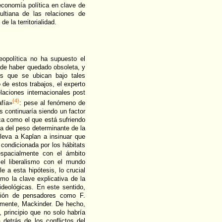
 economía política en clave de
ultiana de las relaciones de
e la territorialidad.
eopolítica no ha supuesto el
 de haber quedado obsoleta, y
os que se ubican bajo tales
 de estos trabajos, el experto
elaciones internacionales post
{4}
afía»
: pese al fenómeno de
es continuaría siendo un factor
ca como el que está sufriendo
a del peso determinante de la
 lleva a Kaplan a insinuar que
á condicionada por los hábitats
espacialmente con el ámbito
 el liberalismo con el mundo
e a esta hipótesis, lo crucial
omo la clave explicativa de la
ideológicas. En este sentido,
zación de pensadores como F.
rmente, Mackinder. De hecho,
, principio que no solo habría
detrás de los conflictos del