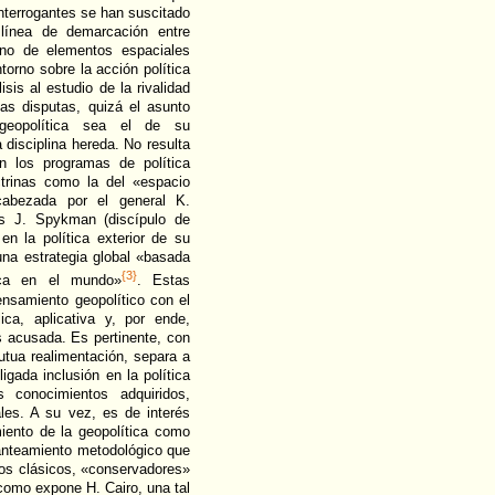
interrogantes se han suscitado
 línea de demarcación entre
o no de elementos espaciales
torno sobre la acción política
isis al estudio de la rivalidad
as disputas, quizá el asunto
geopolítica sea el de su
a disciplina hereda. No resulta
on los programas de política
ctrinas como la del «espacio
abezada por el general K.
as J. Spykman (discípulo de
en la política exterior de su
una estrategia global «basada
{3}
fica en el mundo»
. Estas
nsamiento geopolítico con el
ica, aplicativa y, por ende,
ás acusada. Es pertinente, con
mutua realimentación, separa a
igada inclusión en la política
 conocimientos adquiridos,
es. A su vez, es de interés
miento de la geopolítica como
anteamiento metodológico que
tos clásicos, «conservadores»
 como expone H. Cairo, una tal