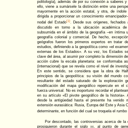
politología), además de por su conexión a saberes y p
ello, viene a sumársele la distinción entre una persp
mayormente en la acción estatal, y otra, de índole
dirigida a proporcionar un conocimiento emancipador–
{1}
nodal del Estado
. Desde sus orígenes, fechados a
discutido en torno a la ubicación académica de l
subsumida en el ámbito de la geografía –en íntima u
geografía colonial y comercial. De hecho, excepción
geógrafos fueron los primeros expertos en tratar de
estudios, definiendo a la geopolítica como «el examen
externas de los Estados». A su vez, los Estados se
clave del área, al asumir por completo la dimensión del
acción cubre la escala planetaria: se conformaba as
(internacional) que se revela como el nivel de investig
En este sentido, se considera que la obra de Half
principios de la geopolítica: su visión del mundo c
resultante del estado saturado de la exploración g
modificación del mapa geográfico repercute en el 
fuerza universal. No es inoportuno recordar el plante
en su artículo «El pivote geográfico de la historia». A
desde la antigüedad hasta el presente ha venido m
extensión eurasiática: Rusia, Europa del Este y Asia 
determinante, en función del cual se troquela el rumb
Por descontado, las controversias acerca de la d
prosiguieron durante el siglo
xx
, al punto de gene