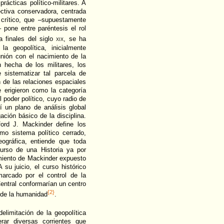
rácticas político-militares. A
ectiva conservadora, centrada
 crítico, que –supuestamente
 pone entre paréntesis el rol
 finales del siglo
xix
, se ha
a geopolítica, inicialmente
nión con el nacimiento de la
 hecha de los militares, los
 sistematizar tal parcela de
 de las relaciones espaciales
 erigieron como la categoría
 poder político, cuyo radio de
í un plano de análisis global
ación básico de la disciplina.
ord J. Mackinder define los
omo sistema político cerrado,
eográfica, entiende que toda
curso de una Historia ya por
amiento de Mackinder expuesto
 su juicio, el curso histórico
arcado por el control de la
Central conformarían un centro
{2}
o de la humanidad
.
elimitación de la geopolítica
rar diversas corrientes que