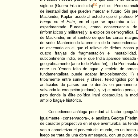
{5}
siglo
xx
(Guerra Fría incluida)
y el
xxi
. Pero su anál
de inestabilidad que pueden marcar el futuro. Sin pr
Mackinder, Kaplan acude al estudio que el profesor 
Fuego en el Este
, en el que se apuntaba a la 
experimentado Euroasia, como consecuencia de
(informáticos y militares) y la explosión demográfica. El
de Mackinder, en el sentido de que las zonas margin
de serlo. Manteniendo la premisa de la trascendencia 
un escenario en el que el relieve de dichas zonas p
cuatro franjas de fragmentación e inestabilidad
subcontinente indio, en el que India aparece rodeada 
geográficamente (ante todo Pakistán); ii) la Península
entre un Yemen falto de agua y repleto de armas
fundamentalista puede acabar implosionando; iii) el
tribalmente entre suníes y chiíes, teledirigidos por 
artificiales de países por lo demás en permanente t
salvando la excepción jordana); y iv) el núcleo persa, 
pero donde la élite política iraní obstaculiza la m
amplio bagaje histórico.
Concediendo análoga prioridad al factor geográf
igualmente «conservadora», el analista George Friedm
de carácter prospectivo en el que aventuraba las tende
van a caracterizar el porvenir del mundo, en un tramo
luego se trata de una obra arriesgada, con un punto d