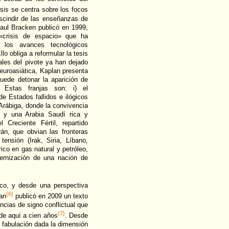
isis se centra sobre los focos
escindir de las enseñanzas de
Paul Bracken publicó en 1999,
«crisis de espacio» que ha
 los avances tecnológicos
lo obliga a reformular la tesis
ales del pivote ya han dejado
euroasiática, Kaplan presenta
uede detonar la aparición de
. Estas franjas son: i) el
de Estados fallidos e ilógicos
 Arábiga, donde la convivencia
 y una Arabia Saudí rica y
 Creciente Fértil, repartido
Irán, que obvian las fronteras
ensión (Irak, Siria, Líbano,
rico en gas natural y petróleo,
odernización de una nación de
ico, y desde una perspectiva
{6}
an
publicó en 2009 un texto
ncias de signo conflictual que
{7}
 de aquí a cien años
. Desde
e fabulación dada la dimensión