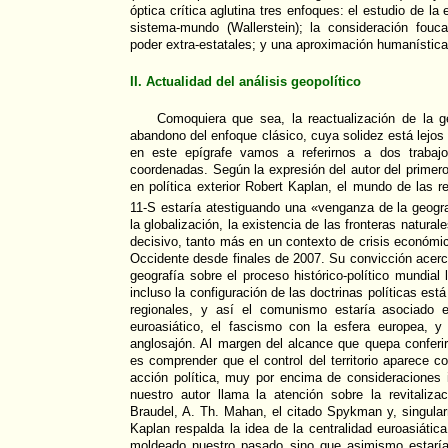
óptica crítica aglutina tres enfoques: el estudio de la
sistema-mundo (Wallerstein); la consideración fouca
poder extra-estatales; y una aproximación humanística d
II. Actualidad del análisis geopolítico
Comoquiera que sea, la reactualización de la g
abandono del enfoque clásico, cuya solidez está lejos
en este epígrafe vamos a referirnos a dos trabaj
coordenadas. Según la expresión del autor del primero
en política exterior Robert Kaplan, el mundo de las r
11-S estaría atestiguando una «venganza de la geogr
la globalización, la existencia de las fronteras natural
decisivo, tanto más en un contexto de crisis económi
Occidente desde finales de 2007. Su convicción acerc
geografía sobre el proceso histórico-político mundial
incluso la configuración de las doctrinas políticas est
regionales, y así el comunismo estaría asociado 
euroasiático, el fascismo con la esfera europea, y
anglosajón. Al margen del alcance que quepa conferirl
es comprender que el control del territorio aparece c
acción política, muy por encima de consideraciones 
nuestro autor llama la atención sobre la revitali
Braudel, A. Th. Mahan, el citado Spykman y, singula
Kaplan respalda la idea de la centralidad euroasiática
moldeado nuestro pasado sino que asimismo estaría 