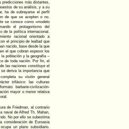
s predicciones más distantes,
puestos de su análisis, y a su
r, ha de subrayarse el perfil
rgen de que se acepten o no.
nte se conoce como «modelo
imando el protagonismo del
de la política internacional.
iento racional orientado a
n el principio de lealtad que
 han nacido, base desde la que
 en el que cobran espesor los
la población y la geografía –
o de toda nación. Por fin, el
 de las naciones constituye el
e se deriva la importancia que
completa su visión general
cter trifásico: las culturas
rmato barbarie-civilización-
dación mayor o menor relativa
oral.
ura de Friedman, al contrario
ría naval de Alfred Th. Mahan,
undo. No por ello se subestima
la consideración de Euroasia
ocupa un plano subsidiario.