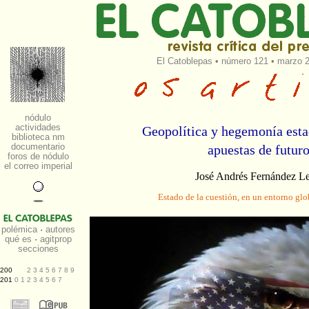
El Catoblepas
•
número 121
• marzo 2
Geopolítica y hegemonía est
apuestas de futur
José Andrés Fernández Le
Estado de la cuestión, en un entorno gl