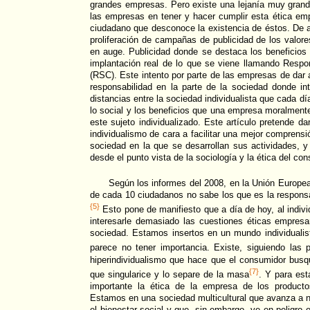
grandes empresas. Pero existe una lejanía muy gran
las empresas en tener y hacer cumplir esta ética emp
ciudadano que desconoce la existencia de éstos. De a
proliferación de campañas de publicidad de los valor
en auge. Publicidad donde se destaca los beneficios 
implantación real de lo que se viene llamando Respo
(RSC). Este intento por parte de las empresas de dar 
responsabilidad en la parte de la sociedad donde int
distancias entre la sociedad individualista que cada d
lo social y los beneficios que una empresa moralment
este sujeto individualizado. Este artículo pretende d
individualismo de cara a facilitar una mejor comprens
sociedad en la que se desarrollan sus actividades, y 
desde el punto vista de la sociología y la ética del co
Según los informes del 2008, en la Unión Europe
de cada 10 ciudadanos no sabe los que es la responsa
{5}
Esto pone de manifiesto que a día de hoy, al indiv
interesarle demasiado las cuestiones éticas empresa
sociedad. Estamos insertos en un mundo individualis
parece no tener importancia. Existe, siguiendo las 
hiperindividualismo que hace que el consumidor busq
{7}
que singularice y lo separe de la masa
. Y para est
importante la ética de la empresa de los producto
Estamos en una sociedad multicultural que avanza a 
el bienestar social y que, sin embargo, ve en peligro 