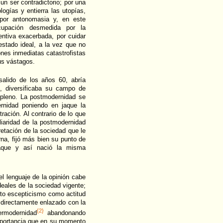
n ser contradictorio; por una
logías y entierra las utopías,
l por antonomasia y, en este
ocupación desmedida por la
entiva exacerbada, por cuidar
estado ideal, a la vez que no
nes inmediatas catastrofistas
us vástagos.
salido de los años 60, abría
, diversificaba su campo de
e pleno. La postmodernidad se
rnidad poniendo en jaque la
ración. Al contrario de lo que
liaridad de la postmodernidad
etación de la sociedad que le
na, fijó más bien su punto de
aque y así nació la misma
l lenguaje de la opinión cabe
ideales de la sociedad vigente;
rto escepticismo como actitud
e directamente enlazado con la
{2}
ermodernidad
abandonando
importancia que en su momento