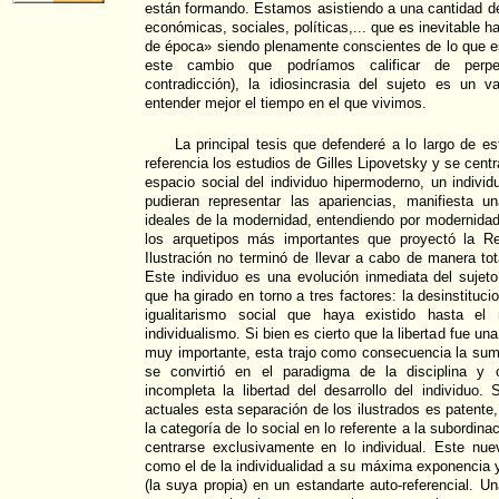
están formando. Estamos asistiendo a una cantidad de
económicas, sociales, políticas,... que es inevitable 
de época» siendo plenamente conscientes de lo que es
este cambio que podríamos calificar de perp
contradicción), la idiosincrasia del sujeto es un v
entender mejor el tiempo en el que vivimos.
La principal tesis que defenderé a lo largo de e
referencia los estudios de Gilles Lipovetsky y se centr
espacio social del individuo hipermoderno, un individ
pudieran representar las apariencias, manifiesta un
ideales de la modernidad, entendiendo por modernidad 
los arquetipos más importantes que proyectó la R
Ilustración no terminó de llevar a cabo de manera total
Este individuo es una evolución inmediata del sujet
que ha girado en torno a tres factores: la desinstituci
igualitarismo social que haya existido hasta el
individualismo. Si bien es cierto que la libertad fue una
muy importante, esta trajo como consecuencia la sumi
se convirtió en el paradigma de la disciplina y 
incompleta la libertad del desarrollo del individuo
actuales esta separación de los ilustrados es patente,
la categoría de lo social en lo referente a la subordina
centrarse exclusivamente en lo individual. Este nue
como el de la individualidad a su máxima exponencia y
(la suya propia) en un estandarte auto-referencial. U