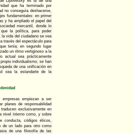
 de Lipovetsky es la de una
nidad que ha terminado por
dad no conseguía deshacerse,
jes fundamentales: en primer
ras y ha ampliado el papel del
sociedad mercantil, donde lo
que la política, para poder
, la vida del ciudadano se vea
 a través del espectáculo para
 que tenía; en segundo lugar
zado un ritmo vertiginoso a la
o actual sea prácticamente
 propio individualismo; se han
squeda de una unificación en
ad sea la estandarte de la
modenidad
s empresas empiezan a ser
ar planes de responsabilidad
e traducen exclusivamente en
a nivel interno como, y sobre
e conducta, códigos éticos,
en de un lado para otro como
asia de una filosofía de las