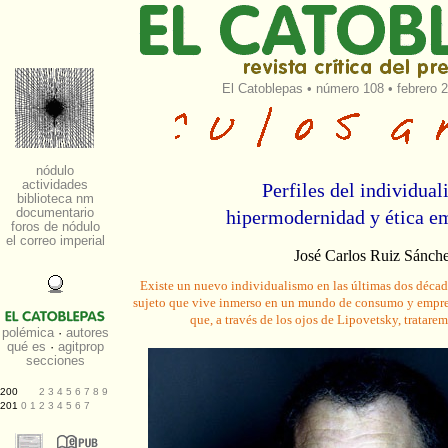
El Catoblepas
•
número 108
• febrero 
Perfiles del individual
hipermodernidad y ética em
José Carlos Ruiz Sánch
Existe un nuevo individualismo en las últimas dos década
sujeto que vive inmerso en un mundo de consumo y empres
que, a través de los ojos de Lipovetsky, tratare