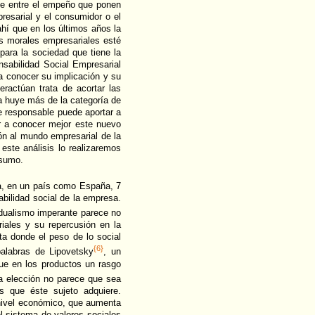
de entre el empeño que ponen
resarial y el consumidor o el
hí que en los últimos años la
es morales empresariales esté
para la sociedad que tiene la
nsabilidad Social Empresarial
a conocer su implicación y su
eractúan trata de acortar las
ía huye más de la categoría de
e responsable puede aportar a
ar a conocer mejor este nuevo
ión al mundo empresarial de la
este análisis lo realizaremos
nsumo.
a, en un país como España, 7
bilidad social de la empresa.
idualismo imperante parece no
riales y su repercusión en la
ta donde el peso de lo social
{6}
palabras de Lipovetsky
, un
ue en los productos un rasgo
a elección no parece que sea
s que éste sujeto adquiere.
nivel económico, que aumenta
el sistema de valores sociales