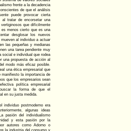
ualismo frente a la decadencia
onscientes de que el análisis
sente puede provocar cierta
s al tratar de encorsetar una
vertiginosos que difícilmente
no es menos cierto que es una
ntentar desglosar los nuevos
mueven al individuo a actuar
o en las pequeñas y medianas
ienen una tarea pendiente muy
a social e individual que rodea
r una propuesta de acción al
 del modo más eficaz posible.
real una ética empresarial que
 manifiesto la importancia de
mos que los empresarios sean
fectiva política empresarial
 buscar la forma de que el
al en su justa medida.
el individuo postmoderno era
teriormente, algunas ideas
a pasión del individualismo
idad y esta pasión por la
 por autores como Adorno o
tre la industria del consumo y