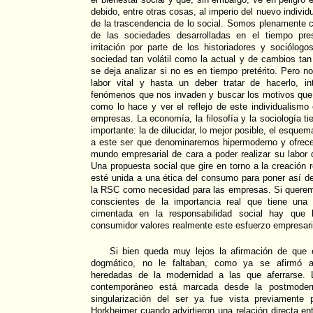
debido, entre otras cosas, al imperio del nuevo individ
de la trascendencia de lo social. Somos plenamente c
de las sociedades desarrolladas en el tiempo pre
irritación por parte de los historiadores y sociólogo
sociedad tan volátil como la actual y de cambios tan 
se deja analizar si no es en tiempo pretérito. Pero 
labor vital y hasta un deber tratar de hacerlo, i
fenómenos que nos invaden y buscar los motivos que 
como lo hace y ver el reflejo de este individualism
empresas. La economía, la filosofía y la sociología t
importante: la de dilucidar, lo mejor posible, el esquem
a este ser que denominaremos hipermoderno y ofrece
mundo empresarial de cara a poder realizar su labor
Una propuesta social que gire en torno a la creación 
esté unida a una ética del consumo para poner así de
la RSC como necesidad para las empresas. Si quere
conscientes de la importancia real que tiene una e
cimentada en la responsabilidad social hay que
consumidor valores realmente este esfuerzo empresari
Si bien queda muy lejos la afirmación de que 
dogmático, no le faltaban, como ya se afirmó an
heredadas de la modernidad a las que aferrarse. L
contemporáneo está marcada desde la postmodern
singularización del ser ya fue vista previamente
Horkheimer cuando advirtieron una relación directa en