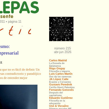
2011 • página 11
ismo:
presarial
ez
 que no es fácil de definir. Un
as contradictorio y paradójico
mos de entender mejor