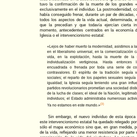
tuvo la confirmación de la muerte de los grandes 
exclusivamente en el individuo. La postmodernidad, c
había conseguido frenar, durante un par de décadas, 
todos los aspectos de la vida actual, determinada, 
que la precedían y que todavía ejercían cierta in
momento, antecedentes centrados en la economía del
Iglesia o el intervencionismo estatal:
«Lejos de haber muerto la modernidad, asistimos a l
en el liberalismo universal, en la comercialización
vida, en la explotación, hasta la muerte de la 
individualización vertiginosa. Hasta entonces
encuadrada o frenada por toda una serie de co
contravalores. El espíritu de la tradición seguía
sociales; el reparto de los papeles sexuales seguía
igualdad; la Iglesia seguía teniendo una gran influ
partidos revolucionarios prometían una sociedad distin
de la lucha de clases; el ideal de la Nación, legitimab
individuos; el Estado administraba numerosas activ
{3}
Ya no estamos en este mundo.»
Sin embargo, el nuevo individuo de esta época
este intervencionismo estatal ha quedado relegado por
sólo el mapa económico sino que, en gran medida, p
de la vida, reflejando una menor resistencia por parte 