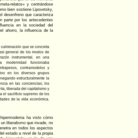
«meta-relatos» y centrándose
omo bien sostiene Lipovetsky,
el desenfreno que caracteriza
en parte por los antecedentes
fluencia en la sociedad del
 ahorro, la influencia de la
a culminación que se concreta
 casi general de los modos de
razón instrumental, en una
 la modernidad funcionaba
ntrapesos, contramodelos y
 vivo en los diversos grupos
 negando estructuralmente la
encia en las conciencias; los
ta, liberada del capitalismo y
a el sacrificio supremo de los
idades de la vida económica.
 hipermoderna ha visto cómo
 un liberalismo que invade, no
enetra en todos los aspectos
del estado a nivel de la propia