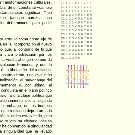
 transformaciones culturales,
hablar de un constante «cambio
tas palabras significan. Y en
etuo (aunque parezca una
alor determinante para poder
ste artículo toma como eje de
a en la incorporación al nuevo
uo que, al contrario de lo que
a clara predilección por los
la vuelta al origen de uno de
evolución Francesa y que la
: la liberación del individuo.
o postmoderno, una evolución
onalización, el mayor auge del
 momento y, por último, el
 conquista en el plano político
sión a una clase política que
ordenamiento social dejando
. Sin embargo, en los tiempos
 este individuo deja a un lado
ción al orden establecido, para
vo sujeto ha elevado ideales
 ha convertido la singularidad
na singularidad que ha llevado