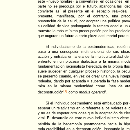
este «nuevo hombre» a convertirse, en ocasiones, en u
parte no se preocupa por el futuro, abandona las ideo
convierte así al presente en el espacio real-idea
presente, manifiesta, por el contrario, una pre
prevención de la salud, por adoptar una política prev
su calidad de vida prolongando la tercera edad a un 
muestra la más mínima preocupación por las prediccio
que auguran un futuro a corto plazo casi mortal para s
El individualismo de la postmodernidad, recién 
paso a una concepción multifuncional de sus ideas
acción y entraba en la era de la multiculturalidad d
enfrentó en un proceso dialéctico a la misma mode
fundamentación racionalista heredada de la propia Ilust
suele suceder en cualquier proceso histórico, la pecu
se presentó cuando, en vez de crear una nueva interpr
rodeaba, dando por acabada y superada la fase moder
mira en la misma modernidad como línea de at
{1}
deconstrucción
como
modus operandi
.
Si el individuo postmoderno está embaucado por e
esperar un relativismo en lo referente a los valores e 
y no es de esperar otro cosa que la aceptación de cie
vital. El desarrollo de este nuevo individualismo vien
pérdida de la hegemonía postmoderna hacia la hip
toda credibilidad en la deconstrucción, ignorando la 