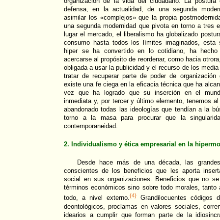
organización de la vida del ciudadano. La postura
defensa, en la actualidad, de una segunda moder
asimilar los «complejos» que la propia postmoderni
una segunda modernidad que pivota en torno a tres e
lugar el mercado, el liberalismo ha globalizado postu
consumo hasta todos los límites imaginados, esta 
hiper se ha convertido en lo cotidiano, ha hecho 
acercarse al propósito de reordenar, como hacia otrora
obligada a usar la publicidad y el recurso de los media
tratar de recuperar parte de poder de organización
existe una fe ciega en la eficacia técnica que ha alcan
vez que ha logrado que su inserción en el mund
inmediata y, por tercer y último elemento, tenemos al
abandonado todas las ideologías que tendían a la bú
torno a la masa para procurar que la singularid
contemporaneidad.
2. Individualismo y ética empresarial en la hiper
Desde hace más de una década, las grande
conscientes de los beneficios que les aporta insert
social en sus organizaciones. Beneficios que no s
términos económicos sino sobre todo morales, tanto 
{4}
todo, a nivel externo.
Grandilocuentes códigos d
deontológicos, proclamas en valores sociales, corr
idearios a cumplir que forman parte de la idiosincr