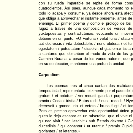
con su rueda imparable se repite de forma cons
cuatrocientos. Así pues, aunque cada momento no es
todo lo acaba y consume, ya desde ahora está afecta
que obliga a aprovechar el instante presente, antes d
enemigo. El primer poema y como el prólogo de los 
fugaz a través de una composición de versos de 
yuxtapuestas y contradictorias, evocando un movim
detiene en un punto: «O Fortuna / velut luna / statu va
aut decrescis / vita detestabilis / nunc obdurat / et t
egestatem / potestatem / dissolvit ut glaciem.» Esta 
a cantares que describen el modo de vida de los go
Carmina Burana, a pesar de los varios autores, que 
en su confección, mantienen una profunda unidad.
Carpe diem
Los poemas tres al cinco cantan dos realidades
temporalidad, representada felizmente por el paso del 
gratum / et optatum / ver reducit gaudia / purpuratum
omnia / Cedant tristia / Estas redit / nunc recedit / Hye
decrescit / grando, nix et cetera / bruna fugit / et ia
Pero es preciso aprovechar esta oportunidad única p
quien la deja escapar es un miserable, que ni vive ni
qui nec vivit / nec lascivit / sub Estatis dextera / Glor
dulcedinis / qui conantur / ut utantur / premio Cupidi
gloriantes / et letantes.»