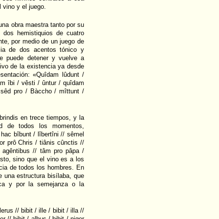
vino y el juego.
na obra maestra tanto por su
 dos hemistiquios de cuatro
nte, por medio de un juego de
cia de dos acentos tónico y
e puede detener y vuelve a
tivo de la existencia ya desde
esentación: «Quîdam lûdunt /
 îbi / vêsti / ûntur / quîdam
/ sêd pro / Bàccho / mîttunt /
rindis en trece tiempos, y la
ad de todos los momentos,
ac bîbunt / lîbertîni // sêmel
or prô Chris / tiânis cûnctis //
r agêntibus // tâm pro pâpa /
to, sino que el vino es a los
ncia de todos los hombres. En
 una estructura bisílaba, que
ica y por la semejanza o la
rus // bibit / ille / bibit / illa //
er // bibit / albus / bibit / niger