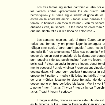
Los tres temas siguientes cambian el latín por e
los versos cortos –predominan los de cuatro síl
hemistiquio– y su tema sigue siendo el gozo de los 
están en la edad del amor: «Todas ellas danzan / 
tenido un hombre / en todo el verano / Ven mi señora 
ansioso / ven, mi señora / Dulce boca de color rosa /
que me sienta feliz / dulce boca de color rosa.»
Los cantares reunidos bajo el título
Cortes de a
todas sus formas, y en primer lugar la amargura d
«Siqua sine socio / caret omni gaudio / tenet noctis i
custodia fit / res amarissima / Dies nox et omnia / mi
deseo de quien está prendado de la dama que cortej
sunt suspiria / de tua pulchritudine / que me ledunt mi
solis radii / sicut splendor fulguris / lucent donat tene
mente peoposui / ut eis virginea / reserassent vincul
desmandado: «Si puer cum puellula / moraretur in cell
crescente / pariter e medio / fit ludus ineffabilis / mem
de una métrica igualmente desenfrenada, donde 
descompone en tres períodos bisílabos: «Veni / veni / 
// neme / mori / facias // hyrca / hyrca / hyrca // pulchra
acies // capi / llorum / series.»
El lugar maldito, donde se reúne esta tribu de est
es la taberna, y los Cármina Burana dedican uno d