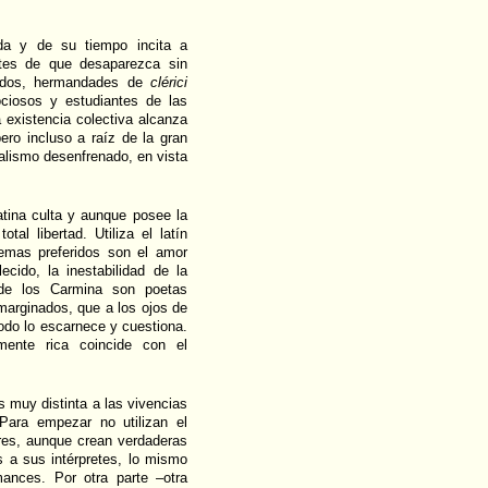
ida y de su tiempo incita a
tes de que desaparezca sin
ardos, hermandades de
clérici
ciosos y estudiantes de las
existencia colectiva alcanza
ero incluso a raíz de la gran
talismo desenfrenado, en vista
latina culta y aunque posee la
al libertad. Utiliza el latín
emas preferidos son el amor
lecido, la inestabilidad de la
 de los Carmina son poetas
marginados, que a los ojos de
odo lo escarnece y cuestiona.
ente rica coincide con el
s muy distinta a las vivencias
 Para empezar no utilizan el
ores, aunque crean verdaderas
 a sus intérpretes, lo mismo
ances. Por otra parte –otra