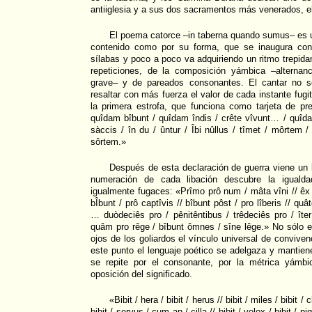
antiiglesia y a sus dos sacramentos más venerados, el 
El poema catorce –in taberna quando sumus– es u
contenido como por su forma, que se inaugura con
sílabas y poco a poco va adquiriendo un ritmo trepida
repeticiones, de la composición yámbica –alternan
grave– y de pareados consonantes. El cantar no s
resaltar con más fuerza el valor de cada instante fugi
la primera estrofa, que funciona como tarjeta de pr
quîdam bîbunt / quîdam îndis / crête vîvunt… / quîdam
sàccis / în du / ûntur / Îbi nûllus / tîmet / môrtem 
sôrtem.»
Después de esta declaración de guerra viene un b
numeración de cada libación descubre la iguald
igualmente fugaces: «Prîmo prô num / mâta vîni // êx h
bÎbunt / prô captîvis // bîbunt pôst / pro lîberis // quât
… duòdeciês pro / pênitêntibus / trêdeciês pro / îte
quâm pro rêge / bîbunt ômnes / sîne lêge.» No sólo es
ojos de los goliardos el vínculo universal de convive
este punto el lenguaje poético se adelgaza y mantiene
se repite por el consonante, por la métrica yámb
oposición del significado.
«Bibit / hera / bibit / herus // bibit / miles / bibit / cle
bibit / servus / cum an / cilla // bibit / velox / bibit / pig