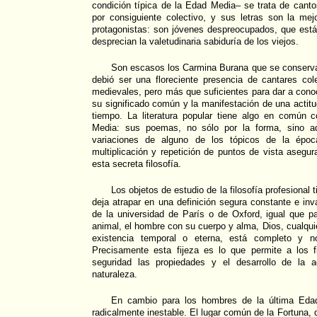
condición típica de la Edad Media– se trata de canto
por consiguiente colectivo, y sus letras son la mej
protagonistas: son jóvenes despreocupados, que está
desprecian la valetudinaria sabiduría de los viejos.
Son escasos los Carmina Burana que se conserv
debió ser una floreciente presencia de cantares col
medievales, pero más que suficientes para dar a cono
su significado común y la manifestación de una actitu
tiempo. La literatura popular tiene algo en común 
Media: sus poemas, no sólo por la forma, sino a
variaciones de alguno de los tópicos de la époc
multiplicación y repetición de puntos de vista asegur
esta secreta filosofía.
Los objetos de estudio de la filosofía profesional 
deja atrapar en una definición segura constante e inv
de la universidad de París o de Oxford, igual que par
animal, el hombre con su cuerpo y alma, Dios, cualqu
existencia temporal o eterna, está completo y no
Precisamente esta fijeza es lo que permite a los f
seguridad las propiedades y el desarrollo de la a
naturaleza.
En cambio para los hombres de la última Eda
radicalmente inestable. El lugar común de la Fortuna, q