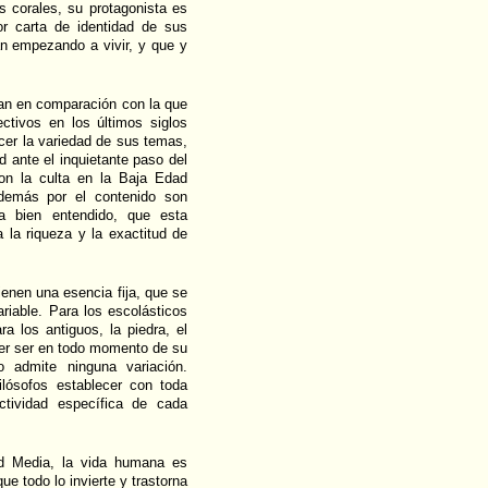
s corales, su protagonista es
or carta de identidad de sus
n empezando a vivir, y que y
an en comparación con la que
ectivos en los últimos siglos
cer la variedad de sus temas,
d ante el inquietante paso del
con la culta en la Baja Edad
demás por el contenido son
a bien entendido, que esta
a la riqueza y la exactitud de
tienen una esencia fija, que se
ariable. Para los escolásticos
a los antiguos, la piedra, el
ier ser en todo momento de su
 admite ninguna variación.
ilósofos establecer con toda
ctividad específica de cada
d Media, la vida humana es
ue todo lo invierte y trastorna