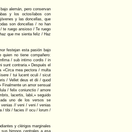
l bajo alemán, pero conservan
abas y los octosílabos con
jóvenes y las doncellas, que
todas son doncellas / no han
/ te ruego ansioso / Te ruego
 haz que me sienta feliz / Haz
mor
festejan esta pasión bajo
e quien no tiene compañero:
nfima / sub intimo cordis / in
hi sunt contraria.» Después el
a «Circa mea pectora / multa
sere / tui lucent oculi / sicut
bris / Vellet deus et dii / quod
a.» Finalmente un amor sensual
ula / felix coniunctio / amore
bris, lacertis, labii,» seguido
cada uno de los versos se
venias // veni / veni / venias
 / tibi / facies // ocu / lorum /
udiantes y clérigos marginales
e sus himnos centrales a esa