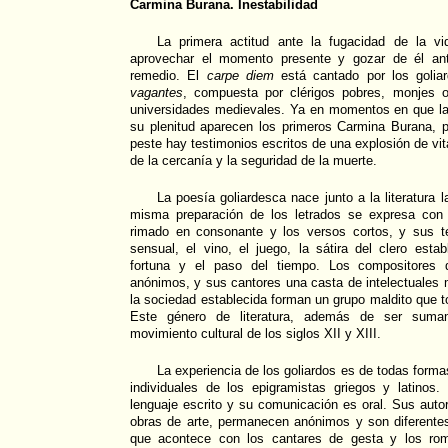
Carmina Burana. Inestabilidad
La primera actitud ante la fugacidad de la v
aprovechar el momento presente y gozar de él an
remedio. El
carpe diem
está cantado por los goli
vagantes
, compuesta por clérigos pobres, monjes o
universidades medievales. Ya en momentos en que la 
su plenitud aparecen los primeros Carmina Burana, p
peste hay testimonios escritos de una explosión de vi
de la cercanía y la seguridad de la muerte.
La poesía goliardesca nace junto a la literatura 
misma preparación de los letrados se expresa con tot
rimado en consonante y los versos cortos, y sus t
sensual, el vino, el juego, la sátira del clero estab
fortuna y el paso del tiempo. Los compositores
anónimos, y sus cantores una casta de intelectuales 
la sociedad establecida forman un grupo maldito que t
Este género de literatura, además de ser sumam
movimiento cultural de los siglos XII y XIII.
La experiencia de los goliardos es de todas forma
individuales de los epigramistas griegos y latinos.
lenguaje escrito y su comunicación es oral. Sus aut
obras de arte, permanecen anónimos y son diferentes
que acontece con los cantares de gesta y los rom