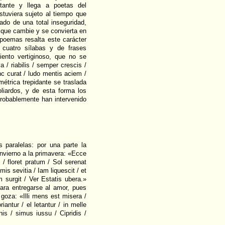
tante y llega a poetas del
tuviera sujeto al tiempo que
do de una total inseguridad,
e que cambie y se convierta en
poemas resalta este carácter
cuatro sílabas y de frases
iento vertiginoso, que no se
 / riabilis / semper crescis /
unc curat / ludo mentis aciem /
métrica trepidante se traslada
liardos, y de esta forma los
probablemente han intervenido
 paralelas: por una parte la
invierno a la primavera: «Ecce
 / floret pratum / Sol serenat
mis sevitia / Iam liquescit / et
m surgit / Ver Estatis ubera.»
ara entregarse al amor, pues
 goza: «Illi mens est misera /
iantur / el letantur / in melle
nis / simus iussu / Cipridis /