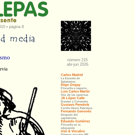
010 • página 8
ismo
evia