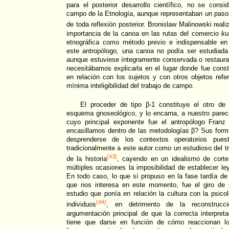
para el posterior desarrollo científico, no se consi
campo de la Etnología, aunque representaban un paso p
de toda reflexión posterior. Bronislaw Malinowski reali
importancia de la canoa en las rutas del comercio
ku
etnográfica como método previo e indispensable en 
este antropólogo, una canoa no podía ser estudiada
aunque estuviese íntegramente conservada o restaurada
necesitábamos explicarla en el lugar donde fue constr
en relación con los sujetos y con otros objetos refe
mínima inteligibilidad del trabajo de campo.
El proceder de tipo β-1 constituye el otro de
esquema gnoseológico, y lo encarna, a nuestro parecer
cuyo principal exponente fue el antropólogo Fran
encasillamos dentro de las metodologías β? Sus form
desprenderse de los contextos operatorios pue
tradicionalmente a este autor como un estudioso del t
{43}
de la historia
, cayendo en un idealismo de corte 
múltiples ocasiones la imposibilidad de establecer le
En todo caso, lo que sí propuso en la fase tardía d
que nos interesa en este momento, fue el giro de 
estudio que ponía en relación la cultura con la psico
{44}
individuos
, en detrimento de la reconstrucci
argumentación principal de que la correcta interpre
tiene que darse en función de cómo reaccionan los