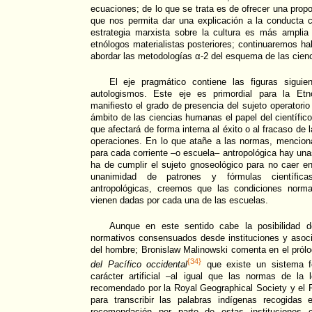
ecuaciones; de lo que se trata es de ofrecer una prop
que nos permita dar una explicación a la conducta c
estrategia marxista sobre la cultura es más amplia
etnólogos materialistas posteriores; continuaremos ha
abordar las metodologías α-2 del esquema de las cie
El eje pragmático contiene las figuras siguie
autologismos. Este eje es primordial para la Et
manifiesto el grado de presencia del sujeto operatorio
ámbito de las ciencias humanas el papel del científic
que afectará de forma interna al éxito o al fracaso de 
operaciones. En lo que atañe a las normas, mencion
para cada corriente –o escuela– antropológica hay un
ha de cumplir el sujeto gnoseológico para no caer en
unanimidad de patrones y fórmulas científica
antropológicas, creemos que las condiciones norm
vienen dadas por cada una de las escuelas.
Aunque en este sentido cabe la posibilidad de
normativos consensuados desde instituciones y asoci
del hombre; Bronislaw Malinowski comenta en el prólo
{34}
del Pacífico occidental
que existe un sistema fo
carácter artificial –al igual que las normas de la
recomendado por la Royal Geographical Society y el Ro
para transcribir las palabras indígenas recogidas
recomendación por parte de estas instituciones co