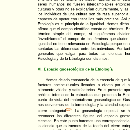
seres humanos no fuesen intercambiables entonces
culturas y otras no se explicarían culturalmente, y las
los individuos de una cultura son de raza superior a 
capaces de operar con utensilios más precisos. Así pu
Etnología es el principio de la igualdad. Hemos dicho 
afirma que el campo científico consta de términos. En
término simple del campo; si siguiéramos dividien
“invadiríamos” el campo de los términos que aluden a
igualdad no tiene relevancia en Psicología porque en 
sentadas las diferencias entre los individuos. Por tan
generales que valgan para todas las ciencias hum
Psicología y de la Etnología son distintos.
VI. Espacio gnoseológico de la Etnología
Hemos dejado constancia de la creencia de que los
factores socioculturales llevados a efecto por el 
altamente válidos y satisfactorios. En el presente ap
análisis interno de la estructura que presenta la Et
punto de vista del materialismo gnoseológico de Gus
nos serviremos de la terminología y la claridad exposit
{28}
cierre categorial
. La gnoseología especial se h
reconocer las diferentes figuras del espacio gno
ciencias. En este punto haremos una correspondencia e
la ciencia que extraemos de la teoría del cierre categ