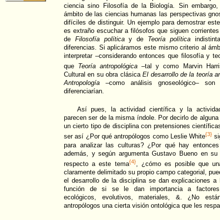
ciencia sino Filosofía de la Biología. Sin embarg
ámbito de las ciencias humanas las perspectivas gnose
difíciles de distinguir. Un ejemplo para demostrar est
es extraño escuchar a filósofos que siguen corriente
de
Filosofía política
y de
Teoría política
indistint
diferencias. Si aplicáramos este mismo criterio al á
interpretar –considerando entonces que filosofía y t
que
Teoría antropológica
–tal y como Marvin Harri
Cultural en su obra clásica
El desarrollo de la teoría a
Antropología
–como análisis gnoseológico– son
diferenciarían.
Así pues, la actividad científica y la activida
parecen ser de la misma índole. Por decirlo de alguna
un cierto tipo de disciplina con pretensiones científica
{3}
ser así ¿Por qué antropólogos como Leslie White
si
para analizar las culturas? ¿Por qué hay entonces
además, y según argumenta Gustavo Bueno en su
{4}
respecto a este tema
, ¿cómo es posible que una
claramente delimitado su propio campo categorial, pu
el desarrollo de la disciplina se dan explicaciones a 
función de si se le dan importancia a factores p
ecológicos, evolutivos, materiales, &. ¿No es
antropólogos una cierta visión ontológica que les resp