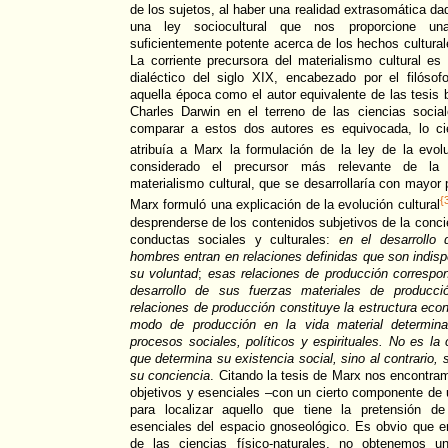
de los sujetos, al haber una realidad extrasomática d
una ley sociocultural que nos proporcione una
suficientemente potente acerca de los hechos cultural
La corriente precursora del materialismo cultural es
dialéctico del siglo XIX, encabezado por el filóso
aquella época como el autor equivalente de las tesis 
Charles Darwin en el terreno de las ciencias socia
comparar a estos dos autores es equivocada, lo ci
atribuía a Marx la formulación de la ley de la evo
considerado el precursor más relevante de la v
materialismo cultural, que se desarrollaría con mayor p
{
Marx formuló una explicación de la evolución cultural
desprenderse de los contenidos subjetivos de la concie
conductas sociales y culturales:
en el desarrollo 
hombres entran en relaciones definidas que son indis
su voluntad
;
esas relaciones de producción correspon
desarrollo de sus fuerzas materiales de producc
relaciones de producción constituye la estructura eco
modo de producción en la vida material determina
procesos sociales, políticos y espirituales. No es la
que determina su existencia social, sino al contrario, 
su conciencia
. Citando la tesis de Marx nos encontr
objetivos y esenciales –con un cierto componente de 
para localizar aquello que tiene la pretensión d
esenciales del espacio gnoseológico. Es obvio que en
de las ciencias físico-naturales, no obtenemos u