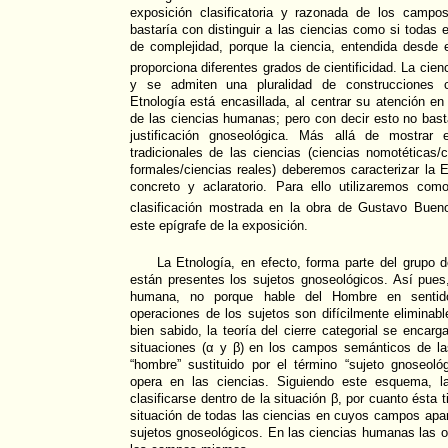
exposición clasificatoria y razonada de los campos
bastaría con distinguir a las ciencias como si todas 
de complejidad, porque la ciencia, entendida desde 
proporciona diferentes grados de cientificidad. La cie
y se admiten una pluralidad de construcciones ci
Etnología está encasillada, al centrar su atención en
de las ciencias humanas; pero con decir esto no bast
justificación gnoseológica. Más allá de mostrar 
tradicionales de las ciencias (ciencias nomotéticas/c
formales/ciencias reales) deberemos caracterizar la
concreto y aclaratorio. Para ello utilizaremos co
clasificación mostrada en la obra de Gustavo Buen
este epígrafe de la exposición.
La Etnología, en efecto, forma parte del grupo
están presentes los sujetos gnoseológicos. Así pues
humana, no porque hable del Hombre en sentido
operaciones de los sujetos son difícilmente eliminab
bien sabido, la teoría del cierre categorial se encar
situaciones (α y β) en los campos semánticos de las
“hombre” sustituido por el término “sujeto gnoseo
opera en las ciencias. Siguiendo este esquema, l
clasificarse dentro de la situación β, por cuanto ésta ti
situación de todas las ciencias en cuyos campos apa
sujetos gnoseológicos. En las ciencias humanas las 