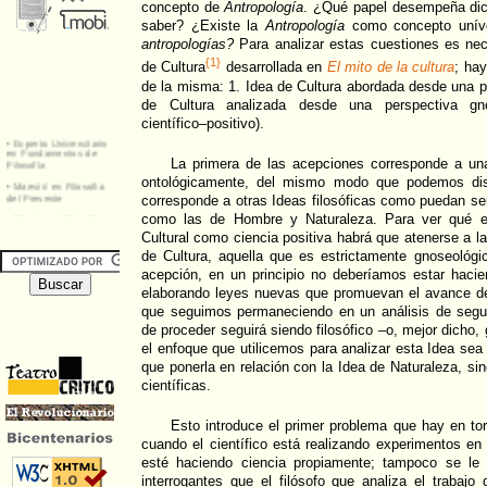
concepto de
Antropología
. ¿Qué papel desempeña dich
saber? ¿Existe la
Antropología
como concepto unívo
antropologías?
Para analizar estas cuestiones es nec
{1}
de Cultura
desarrollada en
El mito de la cultura
; ha
de la misma: 1. Idea de Cultura abordada desde una pe
de Cultura analizada desde una perspectiva gn
científico–positivo).
La primera de las acepciones corresponde a un
ontológicamente, del mismo modo que podemos disc
corresponde a otras Ideas filosóficas como puedan ser
como las de Hombre y Naturaleza. Para ver qué est
Cultural como ciencia positiva habrá que atenerse a l
de Cultura, aquella que es estrictamente gnoseológi
acepción, en un principio no deberíamos estar hacie
elaborando leyes nuevas que promuevan el avance de 
que seguimos permaneciendo en un análisis de seg
de proceder seguirá siendo filosófico –o, mejor dicho
el enfoque que utilicemos para analizar esta Idea sea
que ponerla en relación con la Idea de Naturaleza, sin
científicas.
Esto introduce el primer problema que hay en torn
cuando el científico está realizando experimentos en 
esté haciendo ciencia propiamente; tampoco se le 
interrogantes que el filósofo que analiza el trabajo