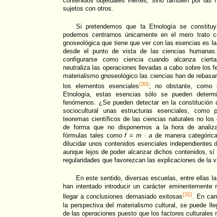
contenidos objetuales inertes, sino también por la
sujetos con otros.
Si pretendemos que la Etnología se constituy
podemos centrarnos únicamente en el mero trato c
gnoseológica que tiene que ver con las esencias es l
desde el punto de vista de las ciencias humanas.
configurarse como ciencia cuando alcanza cierta
neutraliza las operaciones llevadas a cabo sobre los 
materialismo gnoseológico las ciencias han de rebasa
{30}
los elementos esenciales
; no obstante, como 
Etnología, estas esencias sólo se pueden determi
fenómenos. ¿Se pueden detectar en la constitución d
sociocultural unas estructuras esenciales, como 
teoremas científicos de las ciencias naturales no los
de forma que no disponemos a la hora de analizar
fórmulas tales como
f = m · a
de manera categórica,
dilucidar unos contenidos esenciales independientes 
aunque lejos de poder alcanzar dichos contenidos, sí 
regularidades que favorezcan las explicaciones de la va
En este sentido, diversas escuelas, entre ellas la
han intentado introducir un carácter eminentemente n
{31}
llegar a conclusiones demasiado exitosas
. En ca
la perspectiva del materialismo cultural, se puede lle
de las operaciones puesto que los factores culturales n