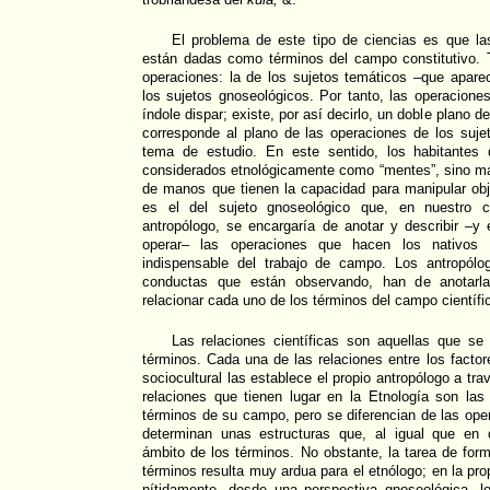
El problema de este tipo de ciencias es que la
están dadas como términos del campo constitutivo. 
operaciones: la de los sujetos temáticos –que apar
los sujetos gnoseológicos. Por tanto, las operacion
índole dispar; existe, por así decirlo, un doble plano 
corresponde al plano de las operaciones de los su
tema de estudio. En este sentido, los habitantes
considerados etnológicamente como “mentes”, sino m
de manos que tienen la capacidad para manipular obje
es el del sujeto gnoseológico que, en nuestro ca
antropólogo, se encargaría de anotar y describir –y
operar– las operaciones que hacen los nativos
indispensable del trabajo de campo. Los antropólo
conductas que están observando, han de anotarlas
relacionar cada uno de los términos del campo científi
Las relaciones científicas son aquellas que se 
términos. Cada una de las relaciones entre los factor
sociocultural las establece el propio antropólogo a tr
relaciones que tienen lugar en la Etnología son las
términos de su campo, pero se diferencian de las op
determinan unas estructuras que, al igual que en 
ámbito de los términos. No obstante, la tarea de form
términos resulta muy ardua para el etnólogo; en la pr
nítidamente, desde una perspectiva gnoseológica, lo