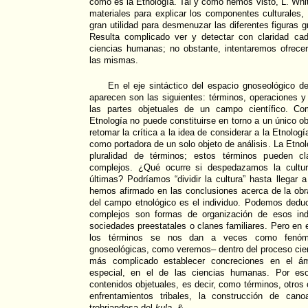
como es la Etnología. Tal y como hemos visto, L. Whi
materiales para explicar los componentes culturales,
gran utilidad para desmenuzar las diferentes figuras 
Resulta complicado ver y detectar con claridad ca
ciencias humanas; no obstante, intentaremos ofrec
las mismas.
En el eje sintáctico del espacio gnoseológico de
aparecen son las siguientes: términos, operaciones y
las partes objetuales de un campo científico. Co
Etnología no puede constituirse en torno a un único o
retomar la crítica a la idea de considerar a la Etnolo
como portadora de un solo objeto de análisis. La Etnol
pluralidad de términos; estos términos pueden cl
complejos. ¿Qué ocurre si despedazamos la cultur
últimas? Podríamos “dividir la cultura” hasta llegar
hemos afirmado en las conclusiones acerca de la obr
del campo etnológico es el individuo. Podemos deduc
complejos son formas de organización de esos indi
sociedades preestatales o clanes familiares. Pero en 
los términos se nos dan a veces como fenóme
gnoseológicas, como veremos– dentro del proceso cien
más complicado establecer concreciones en el ám
especial, en el de las ciencias humanas. Por e
contenidos objetuales, es decir, como términos, otros
enfrentamientos tribales, la construcción de canoa
trobriandesa del
kula,
&.