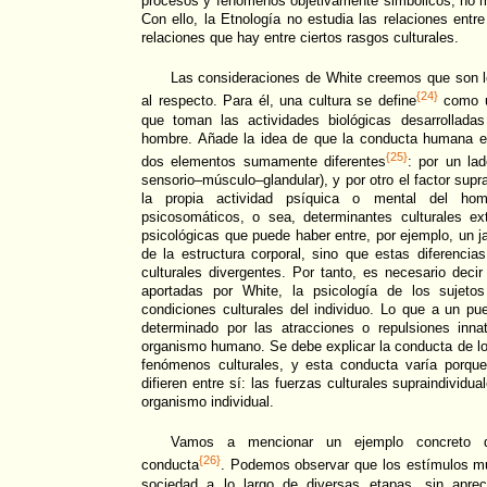
procesos y fenómenos objetivamente simbólicos, no
Con ello, la Etnología no estudia las relaciones entr
relaciones que hay entre ciertos rasgos culturales.
Las consideraciones de White creemos que son lo
{24}
al respecto. Para él, una cultura se define
como un
que toman las actividades biológicas desarrollada
hombre. Añade la idea de que la conducta humana 
{25}
dos elementos sumamente diferentes
: por un lad
sensorio–músculo–glandular), y por otro el factor supr
la propia actividad psíquica o mental del ho
psicosomáticos, o sea, determinantes culturales ext
psicológicas que puede haber entre, por ejemplo, un 
de la estructura corporal, sino que estas diferencia
culturales divergentes. Por tanto, es necesario deci
aportadas por White, la psicología de los sujeto
condiciones culturales del individuo. Lo que a un p
determinado por las atracciones o repulsiones inn
organismo humano. Se debe explicar la conducta de l
fenómenos culturales, y esta conducta varía porqu
difieren entre sí: las fuerzas culturales supraindividu
organismo individual.
Vamos a mencionar un ejemplo concreto 
{26}
conducta
. Podemos observar que los estímulos mu
sociedad a lo largo de diversas etapas, sin aprec