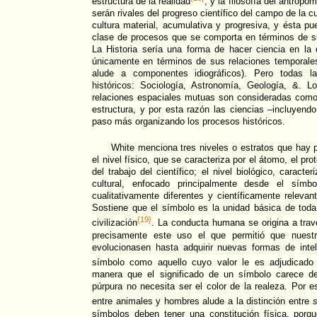
estructura de la realidad
, y la filosofía del antrop
serán rivales del progreso científico del campo de la c
cultura material, acumulativa y progresiva, y ésta pu
clase de procesos que se comporta en términos de su
La Historia sería una forma de hacer ciencia en la
únicamente en términos de sus relaciones temporales 
alude a componentes idiográficos). Pero todas la
históricos: Sociología, Astronomía, Geología, &. L
relaciones espaciales mutuas son consideradas como
estructura, y por esta razón las ciencias –incluyend
paso más organizando los procesos históricos.
White menciona tres niveles o estratos que hay p
el nivel físico, que se caracteriza por el átomo, el pro
del trabajo del científico; el nivel biológico, caracter
cultural, enfocado principalmente desde el símb
cualitativamente diferentes y científicamente releva
Sostiene que el símbolo es la unidad básica de to
{19}
civilización
. La conducta humana se origina a trav
precisamente este uso el que permitió que nuestr
evolucionasen hasta adquirir nuevas formas de intel
símbolo como aquello cuyo valor le es adjudicado
manera que el significado de un símbolo carece de
púrpura no necesita ser el color de la realeza. Por es
entre animales y hombres alude a la distinción entre
símbolos deben tener una constitución física, porqu