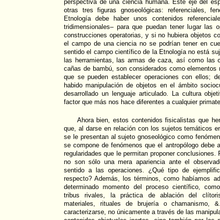
perspectiva de una ciencia humana. Este eje del es
otras tres figuras gnoseológicas: referenciales, 
Etnología debe haber unos contenidos referenciale
tridimensionales– para que puedan tener lugar las o
construcciones operatorias, y si no hubiera objetos c
el campo de una ciencia no se podrían tener en cue
sentido el campo científico de la Etnología no está su
las herramientas, las armas de caza, así como las c
cañas de bambú, son considerados como elementos r
que se pueden establecer operaciones con ellos; d
habido manipulación de objetos en el ámbito sociocu
desarrollado un lenguaje articulado. La cultura obje
factor que más nos hace diferentes a cualquier primate
Ahora bien, estos contenidos fisicalistas que 
que, al darse en relación con los sujetos temáticos e
se le presentan al sujeto gnoseológico como fenómen
se compone de fenómenos que el antropólogo debe ana
regularidades que le permitan proponer conclusiones.
no son sólo una mera apariencia ante el observad
sentido a las operaciones. ¿Qué tipo de ejemplifi
respecto? Además, los términos, como habíamos ad
determinado momento del proceso científico, com
tribus rivales, la práctica de ablación del clítor
materiales, rituales de brujería o chamanismo,
caracterizarse, no únicamente a través de las manipul