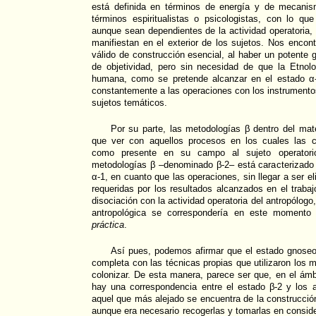
está definida en términos de energía y de mecanis
términos espiritualistas o psicologistas, con lo qu
aunque sean dependientes de la actividad operatoria, 
manifiestan en el exterior de los sujetos. Nos encon
válido de construcción esencial, al haber un potente g
de objetividad, pero sin necesidad de que la Etnol
humana, como se pretende alcanzar en el estado α-
constantemente a las operaciones con los instrumentos
sujetos temáticos.
Por su parte, las metodologías β dentro del mat
que ver con aquellos procesos en los cuales las 
como presente en su campo al sujeto operatorio
metodologías β –denominado β-2– está caracterizado 
α-1, en cuanto que las operaciones, sin llegar a ser e
requeridas por los resultados alcanzados en el trab
disociación con la actividad operatoria del antropólogo
antropológica se correspondería en este momento
práctica
.
Así pues, podemos afirmar que el estado gnoseol
completa con las técnicas propias que utilizaron los 
colonizar. De esta manera, parece ser que, en el ám
hay una correspondencia entre el estado β-2 y los a
aquel que más alejado se encuentra de la construcció
aunque era necesario recogerlas y tomarlas en consid