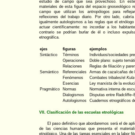
estudio de campo que sea provechoso. En este 
materiales de esta figura del espacio gnoseológico r
campo que utilizan los antropólogos para refle
reflexiones del trabajo diario. Por otro lado, cabría
igualmente autologismos a las reglas que el etnólog
actuar científicamente: no incordiar a los habitant
contrario se podrían burlar de él o incluso expulsa
etnográfica.
ejes
figuras
ejemplos
Sintáctico
Términos
Individuos/sociedades pre
Operaciones
Doble plano: sujeto temát
Relaciones
Reglas de filiación y pare
Semántico
Referenciales
Armas de caza/cañas de
Fenómenos
Combates tribales/el
Kula
Esencias
Ley marxista de la evoluci
Pragmático
Normas
Normativa interna de esc
Dialogismos
Disputas entre Radcliffe
Autologismos
Cuadernos etnográficos 
VII. Clasificación de las escuelas etnológicas
El paso definitivo que abordaremos será el de apli
de las ciencias humanas que presenta el material
etnológico. Una de las tareas esenciales en la labor fil