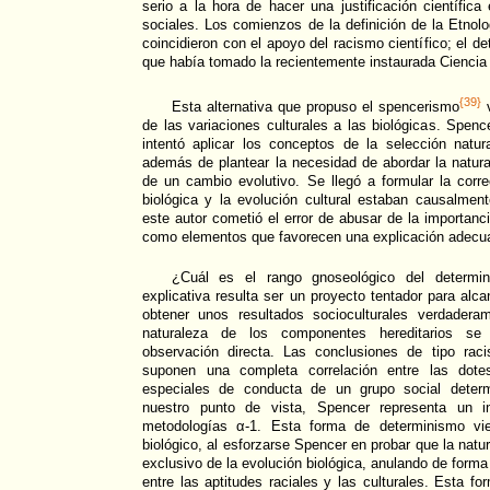
serio a la hora de hacer una justificación científica
sociales. Los comienzos de la definición de la Etnolo
coincidieron con el apoyo del racismo científico; el de
que había tomado la recientemente instaurada Ciencia 
{39}
Esta alternativa que propuso el spencerismo
v
de las variaciones culturales a las biológicas. Spence
intentó aplicar los conceptos de la selección natur
además de plantear la necesidad de abordar la natu
de un cambio evolutivo. Se llegó a formular la corr
biológica y la evolución cultural estaban causalmen
este autor cometió el error de abusar de la importanci
como elementos que favorecen una explicación adecu
¿Cuál es el rango gnoseológico del determini
explicativa resulta ser un proyecto tentador para alc
obtener unos resultados socioculturales verdadera
naturaleza de los componentes hereditarios se 
observación directa. Las conclusiones de tipo rac
suponen una completa correlación entre las dotes
especiales de conducta de un grupo social deter
nuestro punto de vista, Spencer representa un in
metodologías α-1. Esta forma de determinismo vi
biológico, al esforzarse Spencer en probar que la nat
exclusivo de la evolución biológica, anulando de forma 
entre las aptitudes raciales y las culturales. Esta f