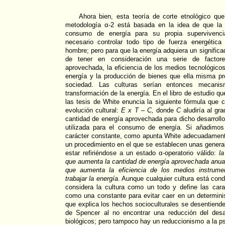
Ahora bien, esta teoría de corte etnológico q
metodología α-2 está basada en la idea de que la
consumo de energía para su propia supervivenc
necesario controlar todo tipo de fuerza energética 
hombre; pero para que la energía adquiera un significad
de tener en consideración una serie de factore
aprovechada, la eficiencia de los medios tecnológico
energía y la producción de bienes que ella misma pr
sociedad. Las culturas serían entonces mecani
transformación de la energía. En el libro de estudio q
las tesis de White enuncia la siguiente fórmula que c
evolución cultural:
E x T – C,
donde
C
aludiría al gra
cantidad de energía aprovechada para dicho desarroll
utilizada para el consumo de energía. Si añadimos
carácter constante, como apunta White adecuadament
un procedimiento en el que se establecen unas genera
estar refiriéndose a un estado α-operatorio válido:
la
que aumenta la cantidad de energía aprovechada anua
que aumenta la eficiencia de los medios instrume
trabajar la energía
. Aunque cualquier cultura está condi
considera la cultura como un todo y define las cara
como una constante para evitar caer en un determini
que explica los hechos socioculturales se desentiende
de Spencer al no encontrar una reducción del desarr
biológicos; pero tampoco hay un reduccionismo a la ps