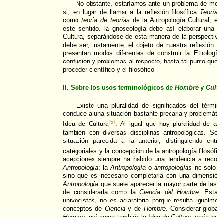
No obstante, estaríamos ante un problema de m
si, en lugar de llamar a la reflexión filosófica
Teorí
como
teoría de teorías
de la Antropología Cultural, 
este sentido, la gnoseología debe así elaborar una 
Cultura, separándose de esta manera de la perspectiv
debe ser, justamente, el objeto de nuestra reflexión
presentan modos diferentes de construir la Etnolo
confusion y problemas al respecto, hasta tal punto que
proceder científico y el filosófico.
II. Sobre los usos terminológicos de
Hombre
y
Cul
Existe una pluralidad de significados del tér
conduce a una situación bastante precaria y problemát
{5}
Idea de Cultura
. Al igual que hay pluralidad de
también con diversas disciplinas antropológicas. 
situación parecida a la anterior, distinguiendo ent
categoriales y la concepción de la antropología filosóf
acepciones siempre ha habido una tendencia a recon
Antropología
; la
Antropología
o
antropologías
no solo 
sino que es necesario completarla con una dimensión
Antropología
que suele aparecer la mayor parte de la
de considerarla como la
Ciencia del Hombre
. Esta
univocistas, no es aclaratoria porque resulta igual
conceptos de
Ciencia
y de
Hombre
. Considerar glob
Hombre,
así como también la Idea de
Cultura,
sería na