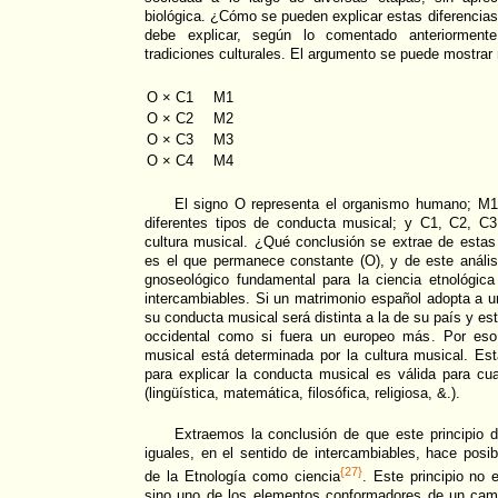
biológica. ¿Cómo se pueden explicar estas diferencia
debe explicar, según lo comentado anteriormente
tradiciones culturales. El argumento se puede mostrar
O × C1
M1
O × C2
M2
O × C3
M3
O × C4
M4
El signo O representa el organismo humano; M
diferentes tipos de conducta musical; y C1, C2, C
cultura musical. ¿Qué conclusión se extrae de estas 
es el que permanece constante (O), y de este anális
gnoseológico fundamental para la ciencia etnológica
intercambiables. Si un matrimonio español adopta a 
su conducta musical será distinta a la de su país y est
occidental como si fuera un europeo más. Por eso
musical está determinada por la cultura musical. Es
para explicar la conducta musical es válida para cu
(lingüística, matemática, filosófica, religiosa, &.).
Extraemos la conclusión de que este principio d
iguales, en el sentido de intercambiables, hace pos
{27}
de la Etnología como ciencia
. Este principio no 
sino uno de los elementos conformadores de un campo