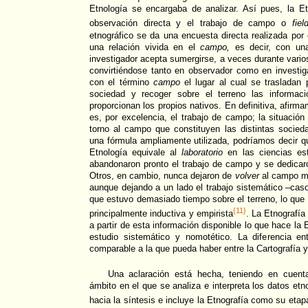
Etnología se encargaba de analizar. Así pues, la Et
observación directa y el trabajo de campo o
fiel
etnográfico se da una encuesta directa realizada por 
una relación vivida en el
campo,
es decir, con un
investigador acepta sumergirse, a veces durante vario
convirtiéndose tanto en observador como en investig
con el término
campo
el lugar al cual se trasladan 
sociedad y recoger sobre el terreno las informaci
proporcionan los propios nativos. En definitiva, afirma
es, por excelencia, el trabajo de campo; la situación
torno al campo que constituyen las distintas socied
una fórmula ampliamente utilizada, podríamos decir qu
Etnología equivale al
laboratorio
en las ciencias est
abandonaron pronto el trabajo de campo y se dedicaro
Otros, en cambio, nunca dejaron de
volver
al campo mu
aunque dejando a un lado el trabajo sistemático –cas
que estuvo demasiado tiempo sobre el terreno, lo que 
{11}
principalmente inductiva y empirista
. La Etnografía
a partir de esta información disponible lo que hace l
estudio sistemático y nomotético. La diferencia en
comparable a la que pueda haber entre la Cartografía y
Una aclaración está hecha, teniendo en cuent
ámbito en el que se analiza e interpreta los datos etn
hacia la síntesis e incluye la Etnografía como su etap