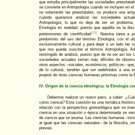
que estudia principalmente las sociedades preestatal
se convierte en Antropología cuando se incluyen en el 
no solamente las preestatales; se produce una amp
cuando queramos analizar las sociedades actua
Antropología, lo que no deja de ser un problema. 
Etnología en realidad, puesto que aquélla es la disc
{13}
pretensiones de cientificidad
. Nuestra tarea a p
predominio del uso del término
Etnología,
con el obj
exclusivamente cultural y para dejar a un lado las 
que nos pueda suscitar el término
Antropología
. A
restringido de análisis, puesto que de no ser así los
sociedades actuales serían más difíciles de observ
otros aspectos –sociales, económicos, políticos– qu
de lo cultural, tendrán que ser redefinidos a una 
propios de otras ciencias humanas próximas como la 
IV. Origen de la ciencia etnológica: la Etnología c
Debemos realizar un nuevo paso, a saber: ¿Cuál 
como ciencia? Esta cuestión es una temática históri
relación con la perspectiva gnoseológica que se man
ciencia en una situación o época determinada se verá
de ciencia que se asuma. Las ciencias humanas –inclu
al igual que las ciencias naturales– de la filosofía, s
previas.