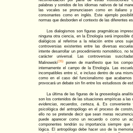
palabras y sonidos de los idiomas nativos de tal mane
las vocales se pronunciasen como en italiano y 
consonantes como en inglés. Este ejemplo posibili
normas que desborden el contexto de las diferentes es
Los dialogismos son figuras pragmáticas impres
ninguna otra ciencia, en la Etnología será imposible
dialógicos al referirse a la relación entre unos su
controversias existentes entre las diversas escuel
intente desarrollar un procedimiento nomotético, no 
carácter universal. Las controversias suscitad
{35}
Malinowski
ponen de manifiesto que los compon
internamente el campo de la Etnología. Las escuel
incompatibles entre sí, e incluso dentro de una mism
como en el caso del funcionalismo que acabamos d
provocará un debate sin fin entre los estudiosos de es
La última de las figuras de la gnoseología analít
son los contenidos de las situaciones empíricas a las 
evidencias, recuerdos, certeza,
&. Es conveniente t
psicológica del antropólogo en el proceso de constr
ello no se pretende decir que sean meras recurrenci
puede aparecer como un recuerdo o como un ac
componentes tendrán su importancia siempre que s
lógica. El antropólogo debe hacer uso de la memoria