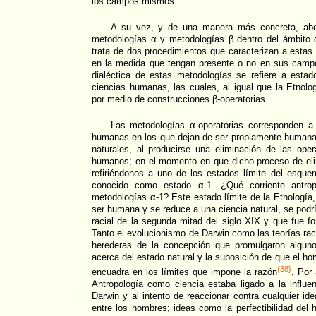
los campos mismos.
A su vez, y de una manera más concreta, abor
metodologías α y metodologías β dentro del ámbito
trata de dos procedimientos que caracterizan a estas 
en la medida que tengan presente o no en sus campo
dialéctica de estas metodologías se refiere a esta
ciencias humanas, las cuales, al igual que la Etnolo
por medio de construcciones β-operatorias.
Las metodologías α-operatorias corresponden a
humanas en los que dejan de ser propiamente humanas
naturales, al producirse una eliminación de las op
humanos; en el momento en que dicho proceso de eli
refiriéndonos a uno de los estados límite del esqu
conocido como estado α-1. ¿Qué corriente antrop
metodologías α-1? Este estado límite de la Etnología,
ser humana y se reduce a una ciencia natural, se podr
racial de la segunda mitad del siglo XIX y que fue f
Tanto el evolucionismo de Darwin como las teorías rac
herederas de la concepción que promulgaron algunos
acerca del estado natural y la suposición de que el ho
{38}
encuadra en los límites que impone la razón
. Por 
Antropología como ciencia estaba ligado a la influen
Darwin y al intento de reaccionar contra cualquier id
entre los hombres; ideas como la perfectibilidad de