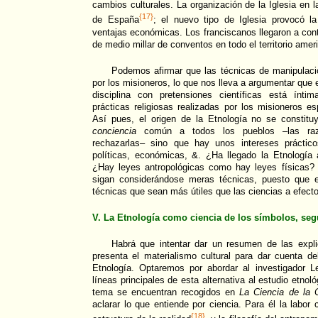
cambios culturales. La organización de la Iglesia en l
{17}
de España
; el nuevo tipo de Iglesia provocó la
ventajas económicas. Los franciscanos llegaron a cont
de medio millar de conventos en todo el territorio amer
Podemos afirmar que las técnicas de manipulació
por los misioneros, lo que nos lleva a argumentar que 
disciplina con pretensiones científicas está ínti
prácticas religiosas realizadas por los misioneros 
Así pues, el origen de la Etnología no se constituy
conciencia
común a todos los pueblos –las razo
rechazarlas– sino que hay unos intereses práctic
políticas, económicas, &. ¿Ha llegado la Etnología 
¿Hay leyes antropológicas como hay leyes físicas?
sigan considerándose meras técnicas, puesto que 
técnicas que sean más útiles que las ciencias a efecto
V. La Etnología como ciencia de los símbolos, seg
Habrá que intentar dar un resumen de las expli
presenta el materialismo cultural para dar cuenta d
Etnología. Optaremos por abordar al investigador L
líneas principales de esta alternativa al estudio etnol
tema se encuentran recogidos en
La Ciencia de la C
aclarar lo que entiende por ciencia. Para él la labor 
{18}