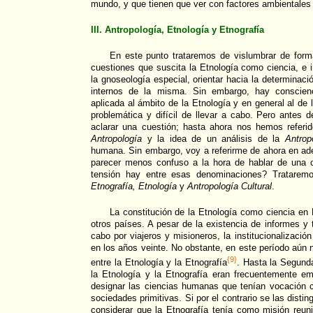
mundo, y que tienen que ver con factores ambientales 
III. Antropología, Etnología y Etnografía
En este punto trataremos de vislumbrar de for
cuestiones que suscita la Etnología como ciencia, e 
la gnoseología especial, orientar hacia la determinació
internos de la misma. Sin embargo, hay conscienc
aplicada al ámbito de la Etnología y en general al de
problemática y difícil de llevar a cabo. Pero antes
aclarar una cuestión; hasta ahora nos hemos referi
Antropología
y la idea de un análisis de la
Antrop
humana. Sin embargo, voy a referirme de ahora en ad
parecer menos confuso a la hora de hablar de una 
tensión hay entre esas denominaciones? Trataremos
Etnografía, Etnología
y
Antropología Cultural
.
La constitución de la Etnología como ciencia en
otros países. A pesar de la existencia de informes y
cabo por viajeros y misioneros, la institucionalizació
en los años veinte. No obstante, en este período aún 
{9}
entre la Etnología y la Etnografía
. Hasta la Segund
la Etnología y la Etnografía eran frecuentemente em
designar las ciencias humanas que tenían vocación c
sociedades primitivas. Si por el contrario se las disti
considerar que la Etnografía tenía como misión reuni