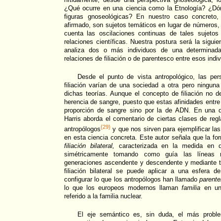
¿Qué ocurre en una ciencia como la Etnología? ¿Dó
figuras gnoseológicas? En nuestro caso concreto
afirmado, son sujetos temáticos en lugar de números, 
cuenta las oscilaciones continuas de tales sujetos
relaciones científicas. Nuestra postura será la siguie
analiza dos o más individuos de una determinada 
relaciones de filiación o de parentesco entre esos indi
Desde el punto de vista antropológico, las pe
filiación varían de una sociedad a otra pero ningu
dichas teorías. Aunque el concepto de filiación no 
herencia de sangre, puesto que estas afinidades entre
proporción de sangre sino por la de ADN. En una d
Harris aborda el comentario de ciertas clases de regl
{29}
antropólogos
y que nos sirven para ejemplificar las
en esta ciencia concreta. Este autor señala que la 
filiación bilateral,
caracterizada en la medida en q
simétricamente tomando como guía las líneas 
generaciones ascendente y descendente y mediante 
filiación bilateral se puede aplicar a una esfera 
configurar lo que los antropólogos han llamado
parente
lo que los europeos modernos llaman
familia
en un 
referido a la familia nuclear.
El eje semántico es, sin duda, el más proble