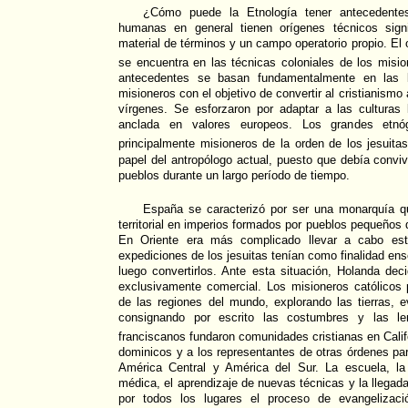
¿Cómo puede la Etnología tener antecedentes
humanas en general tienen orígenes técnicos sig
material de términos y un campo operatorio propio. El o
se encuentra en las técnicas coloniales de los misio
antecedentes se basan fundamentalmente en las l
misioneros con el objetivo de convertir al cristianismo 
vírgenes. Se esforzaron por adaptar a las culturas l
anclada en valores europeos. Los grandes etnóg
principalmente misioneros de la orden de los jesuita
papel del antropólogo actual, puesto que debía conviv
pueblos durante un largo período de tiempo.
España se caracterizó por ser una monarquía qu
territorial en imperios formados por pueblos pequeños 
En Oriente era más complicado llevar a cabo este
expediciones de los jesuitas tenían como finalidad ens
luego convertirlos. Ante esta situación, Holanda deci
exclusivamente comercial. Los misioneros católicos 
de las regiones del mundo, explorando las tierras, 
consignando por escrito las costumbres y las l
franciscanos fundaron comunidades cristianas en Calif
dominicos y a los representantes de otras órdenes par
América Central y América del Sur. La escuela, la a
médica, el aprendizaje de nuevas técnicas y la lleg
por todos los lugares el proceso de evangelizació