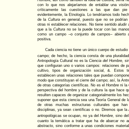
con lo que nos alejaríamos de entablar una visión
críticamente las cuestiones a las que dan pie 
evidentemente, la Etnología. Lo tendríamos todo he
de la
Cultura
en general, puesto que no se podrían
otras ni establecer relaciones. No tiene sentido aludir
que a la
Cultura
no se la puede tocar con las manos
como un campo –o conjunto de campos– abierto a l
positiva.
Cada ciencia no tiene un único cuerpo de estudio 
campo; de hecho, la ciencia consta de una pluralida
Antropología Cultural no es la
Ciencia del Hombre,
sin
que configuran uno o varios campos: relaciones de p
cultivo, tipos de organización social, &. Estos t
establecen unas relaciones tales que puedan compone
modo que constituyan el cierre del campo; así, la Antro
de otras categorías científicas. No es el
Hombre
ni la
perspectiva del hombre y de la cultura la que hace qu
resulten capaces de organizar categorialmente los hec
suponer que esta ciencia sea una Teoría General de l
de otras muchas estructuras culturales que han
disciplinas, ya sean científicas o no. Diremos que la 
antropológicas se ocupan, no ya del
Hombre,
sino de
cuanto la temática a tratar que ha de abarcar no a
abstracto, sino conforme a unas condiciones materia