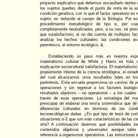
proyecto explicativo que debemos encasillarlo dentro
los sujetos quedan, desde el punto de vista de la a
condición genética, con lo que el factor operatorio es re
sujeto, es reducido al campo de la Biología. Por 
procedimiento metodológico de tipo α, por cua
completamente neutralizadas, pero, a su vez, tal proc
que insatisfactorio, al no dar cuenta de múltiples fa
analizar los hechos culturales: las condiciones e
parentesco, el entorno ecológico, &.
Estableciendo un paso más en nuestra expo
materialismo cultural de White y Harris es más a
explicación sociocultural satisfactoria. El materialismo
propiamente interno de la ciencia etnológica, el esta
del cual alcanzamos unos resultados tales en los
paréntesis. Esta escuela proporciona un camino de
p
operaciones y sin regresar a los factores biológic
resultados objetivos – no operatorios – a los cuales 
través de esas operaciones. La estrategia del mat
preocupar de elaborar una teoría sistemática que d
diferencias culturales en términos de las cond
tecnoecológicas dadas. ¿En qué tipo de tesis de cort
situaciones α-2 que son más características de las c
otra? A continuación daremos qué posibilidades ti
contenidos objetivos y universales aunque tales
referencia a organismos operatorios. Las estructuras 