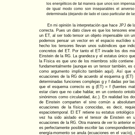
los energéticos de tal manera que unos son impensabl
de igual modo como son inseparables el anverso 
determinada (dejando de lado el caso particular de la
En mi opinión la interpretación que hace JPJ de 
correcta. Pues un dato clave es que los tensores en
un ET, al ser todo tensor un objeto impensable sin 
podemos pensar un vector en el espacio euclídeo s
hecho los tensores llevan unos subíndices que indi
concretos del ET. Por tanto el ET invade los dos m
Einstein de la RG. La grandeza y el estatus único qu
la Física es que uno de los miembros sólo contiene 
fundamentalmente (aunque es un tensor también, es d
como argumento implícito también aquí). Así que es
ecuaciones de la RG de acuerdo al esquema g (ET) = 
determinadas funciones complejas g y f dadas por las
que el esquema correcto es g (ET) = f (fuentes mate
estar claro que no cabe hablar, en un contexto ontoló
sinónimos como circularidad, &c.). En realidad los d
de Einstein comparten el sino común a absolutam
ecuaciones de la física conocidas, es decir, requ
espaciotemporal. El ET retiene su estatus ontológico
vez ha sido aislado en el tensor de Einstein en 
ecuaciones de la RG. Otra manera de ver lo anterior 
es perfectamente posible escribir las correspondiente
energía-momento se anula (ecuaciones en el vacío), 