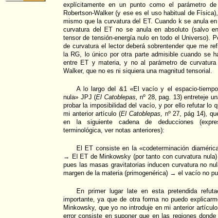
explícitamente en un punto como el parámetro de 
Robertson-Walker (y ese es el uso habitual de Física)
mismo que la curvatura del ET. Cuando k se anula en l
curvatura del ET no se anula en absoluto (salvo e
tensor de tensión-energía nulo en todo el Universo). 
de curvatura el lector deberá sobrentender que me ref
la RG, lo único por otra parte admisible cuando se h
entre ET y materia, y no al parámetro de curvatura
Walker, que no es ni siquiera una magnitud tensorial.
A lo largo del &1 «El vacío y el espacio-tiem
nula» JPJ (
El Catoblepas,
nº 28, pag. 13) entreteje u
probar la imposibilidad del vacío, y por ello refutar lo 
mi anterior artículo (
El Catoblepas,
nº 27, pág 14), q
en la siguiente cadena de deducciones (expr
terminológica, ver notas anteriores):
El ET consiste en la «codeterminación diamérica
→ El ET de Minkowsky (por tanto con curvatura nula) 
pues las masas gravitatorias inducen curvatura no nul
margen de la materia (primogenérica) → el vacío no pu
En primer lugar late en esta pretendida refut
importante, ya que de otra forma no puedo explicarm
Minkowsky, que yo no introduje en mi anterior artícul
error consiste en suponer que en las regiones donde