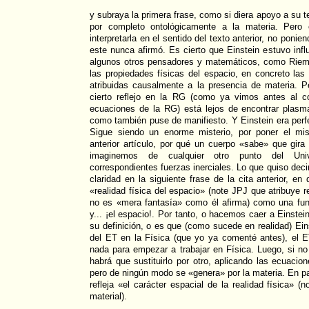
y subraya la primera frase, como si diera apoyo a su 
por completo ontológicamente a la materia. Pero 
interpretarla en el sentido del texto anterior, no poni
este nunca afirmó. Es cierto que Einstein estuvo infl
algunos otros pensadores y matemáticos, como Riem
las propiedades físicas del espacio, en concreto las 
atribuidas causalmente a la presencia de materia. P
cierto reflejo en la RG (como ya vimos antes al c
ecuaciones de la RG) está lejos de encontrar plas
como también puse de manifiesto. Y Einstein era perf
Sigue siendo un enorme misterio, por poner el m
anterior artículo, por qué un cuerpo «sabe» que gir
imaginemos de cualquier otro punto del Uni
correspondientes fuerzas inerciales. Lo que quiso deci
claridad en la siguiente frase de la cita anterior, en
«realidad física del espacio» (note JPJ que atribuye re
no es «mera fantasía» como él afirma) como una fu
y... ¡el espacio!. Por tanto, o hacemos caer a Einstei
su definición, o es que (como sucede en realidad) Ein
del ET en la Física (que yo ya comenté antes), el 
nada para empezar a trabajar en Física. Luego, si no
habrá que sustituirlo por otro, aplicando las ecuacio
pero de ningún modo se «genera» por la materia. En pal
refleja «el carácter espacial de la realidad física» 
material).