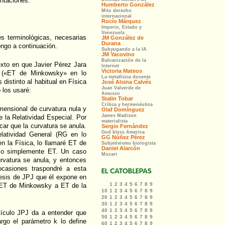
ntaciones.
s terminológicas, necesarias
ngo a continuación.
texto en que Javier Pérez Jara
y («ET de Minkowsky» en lo
distinto al habitual en Física
 los usaré:
ensional de curvatura nula y
e la Relatividad Especial. Por
ar que la curvatura se anula.
elatividad General (RG en lo
n la Física, lo llamaré ET de
), o simplemente ET. Un caso
rvatura se anula, y entonces
casiones traspondré a esta
tesis de JPJ que él expone en
r ET de Minkowsky a ET de la
rtículo JPJ da a entender que
rgo el parámetro k lo define