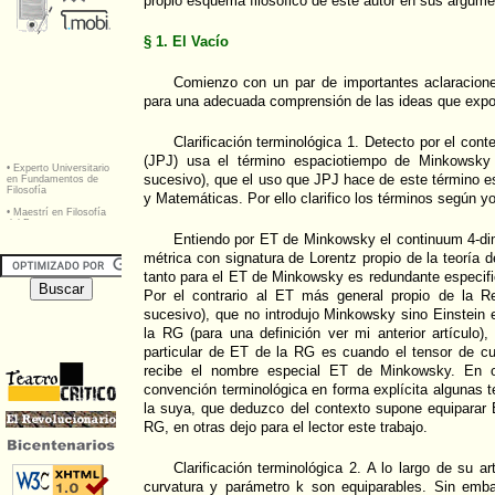
propio esquema filosófico de este autor en sus argume
§ 1. El Vacío
Comienzo con un par de importantes aclaracione
para una adecuada comprensión de las ideas que expo
Clarificación terminológica 1. Detecto por el con
(JPJ) usa el término espaciotiempo de Minkowsk
sucesivo), que el uso que JPJ hace de este término es 
y Matemáticas. Por ello clarifico los términos según yo
Entiendo por ET de Minkowsky el continuum 4-dim
métrica con signatura de Lorentz propio de la teoría d
tanto para el ET de Minkowsky es redundante especific
Por el contrario al ET más general propio de la R
sucesivo), que no introdujo Minkowsky sino Einstein e
la RG (para una definición ver mi anterior artículo
particular de ET de la RG es cuando el tensor de cu
recibe el nombre especial ET de Minkowsky. En o
convención terminológica en forma explícita algunas 
la suya, que deduzco del contexto supone equipara
RG, en otras dejo para el lector este trabajo.
Clarificación terminológica 2. A lo largo de su a
curvatura y parámetro k son equiparables. Sin emba