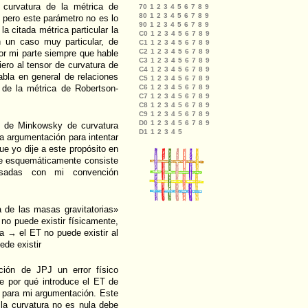
curvatura de la métrica de
, pero este parámetro no es lo
a citada métrica particular la
n un caso muy particular, de
Por mi parte siempre que hable
iero al tensor de curvatura de
abla en general de relaciones
 de la métrica de Robertson-
po de Minkowsky de curvatura
na argumentación para intentar
que yo dije a este propósito en
ue esquemáticamente consiste
esadas con mi convención
 de las masas gravitatorias»
no puede existir físicamente,
a → el ET no puede existir al
ede existir
ación de JPJ un error físico
e por qué introduce el ET de
o para mi argumentación. Este
 la curvatura no es nula debe