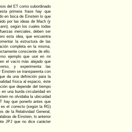
tesis del ET como subordinado
esta primera frase hay que
endo en boca de Einstein lo que
uido por las ideas de Mach (y
ann), según los cuales todas
fuerzas inerciales, deben ser
ero esta idea, que encuentra
omentar la estructura de las
mación completa en la misma,
ectamente consciente de ello.
ismo ejemplo que usé en mi
a en el vacío más alejado que
verso, y experimenta las
r Einstein se transparenta con
 que da una definición para la
alidad física al espacio, éste
nción que depende del tiempo
n en una burda circularidad en
stein no olvidaba la ubicuidad
ET hay que ponerlo antes que
 es el correcto (según la RG)
nes de la Relatividad General,
abras de Einstein, lo anterior
(note JPJ que no dice carácter