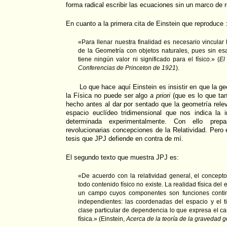
forma radical escribir las ecuaciones sin un marco de 
En cuanto a la primera cita de Einstein que reproduce 
«Para llenar nuestra finalidad es necesario vincula
de la Geometría con objetos naturales, pues sin esa
tiene ningún valor ni significado para el físico.» (
El
Conferencias de Princeton de 1921
).
Lo que hace aquí Einstein es insistir en que la g
la Física no puede ser algo
a priori
(que es lo que tan
hecho antes al dar por sentado que la geometría relev
espacio euclídeo tridimensional que nos indica la i
determinada experimentalmente. Con ello prep
revolucionarias concepciones de la Relatividad. Pero
tesis que JPJ defiende en contra de mí.
El segundo texto que muestra JPJ es:
«De acuerdo con la relatividad general, el concep
todo contenido físico no existe
.
La realidad física del
un campo cuyos componentes son funciones contin
independientes: las coordenadas del espacio y el 
clase particular de dependencia lo que expresa el car
física.» (Einstein,
Acerca de la teoría de la gravedad 