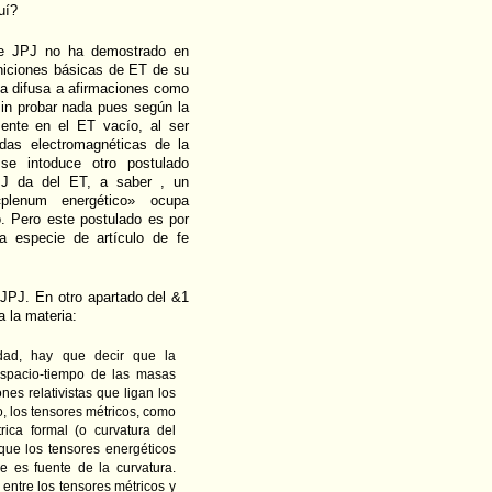
uí?
ue JPJ no ha demostrado en
finiciones básicas de ET de su
rma difusa a afirmaciones como
sin probar nada pues según la
mente en el ET vacío, al ser
das electromagnéticas de la
se intoduce otro postulado
JPJ da del ET, a saber , un
plenum energético» ocupa
o. Pero este postulado es por
na especie de artículo de fe
 JPJ. En otro apartado del &1
a la materia:
vidad, hay que decir que la
 espacio-tiempo de las masas
nes relativistas que ligan los
o, los tensores métricos, como
rica formal (o curvatura del
que los tensores energéticos
ue es fuente de la curvatura.
entre los tensores métricos y