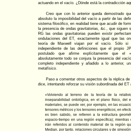
actuando en el vacío. ¿Dónde está la contradicción aq
Creo que con lo anterior queda demostrado q
absoluto la imposibilidad del vacío a partir de las de
sistema filosófico, en realidad tiene que acudir de fo
la presencia de ondas gravitatorias, &c., que siguen 
RG las ondas gravitatorias pueden existir perfecta
ondulaciones del ET, exactamente igual que las on
teoría de Maxwell viajan por el vacío. Sólo si 
independiente de las definiciones que el propio 
postulado que afirme explícitamente que el «
absolutamente todo se conjura la presencia del vací
completo independiente y añadido a lo anterior, u
metafísico.
Paso a comentar otros aspectos de la réplica de
dice, intentando reforzar su visión subordinada del ET 
«Volviendo al terreno de la teoría de la relati
inseparabilidad ontológica, en el plano físico, del
materiales, se puede ver, por ejemplo, en las ecuacio
tensores métricos y los tensores energéticos; en efect
es bien sabido, se refieren a la estructura geomét
espacio-tiempo en una región específica); mientras 
irán referidos al contenido material de la región q
Median, por tanto, relaciones circulares y de
sinexión