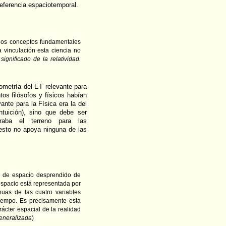
referencia espaciotemporal.
:
r los conceptos fundamentales
 vinculación esta ciencia no
 significado de la relatividad.
eometría del ET relevante para
tos filósofos y físicos habían
ante para la Física era la del
ntuición), sino que debe ser
araba el terreno para las
 esto no apoya ninguna de las
to de espacio desprendido de
 espacio está representada por
uas de las cuatro variables
tiempo. Es precisamente esta
ácter espacial de la realidad
generalizada
)