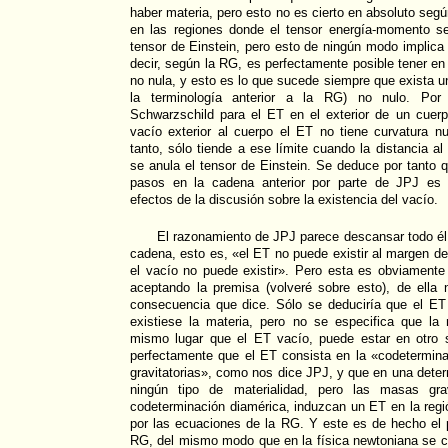
haber materia, pero esto no es cierto en absoluto seg
en las regiones donde el tensor energía-momento s
tensor de Einstein, pero esto de ningún modo implica 
decir, según la RG, es perfectamente posible tener en
no nula, y esto es lo que sucede siempre que exista u
la terminología anterior a la RG) no nulo. Por
Schwarzschild para el ET en el exterior de un cuerp
vacío exterior al cuerpo el ET no tiene curvatura 
tanto, sólo tiende a ese límite cuando la distancia al 
se anula el tensor de Einstein. Se deduce por tanto q
pasos en la cadena anterior por parte de JPJ es 
efectos de la discusión sobre la existencia del vacío.
El razonamiento de JPJ parece descansar todo él e
cadena, esto es, «el ET no puede existir al margen de
el vacío no puede existir». Pero esta es obviamente
aceptando la premisa (volveré sobre esto), de ella
consecuencia que dice. Sólo se deduciría que el ET 
existiese la materia, pero no se especifica que la
mismo lugar que el ET vacío, puede estar en otro 
perfectamente que el ET consista en la «codetermin
gravitatorias», como nos dice JPJ, y que en una dete
ningún tipo de materialidad, pero las masas grav
codeterminación diamérica, induzcan un ET en la regi
por las ecuaciones de la RG. Y este es de hecho el 
RG, del mismo modo que en la física newtoniana se c