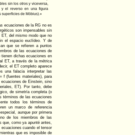
es sin los otros y viceversa,
y el reverso en una figura
s superficies de Möbius).»
las ecuaciones de la RG no es
ergéticos son impensables sin
un ET, del mismo modo que no
in el espacio euclídeo. Y de
can que se refieren a puntos
iembros de las ecuaciones de
e tienen dichas ecuaciones en
al ET, a través de la métrica
ecir, el ET completo aparece
 una falacia interpretar las
f (fuentes materiales), para
 ecuaciones de Einstein, sino
riales, ET). Por tanto, debe
gico, de simetría completa (o
os términos de las ecuaciones
ente todos los términos de
ieren un marco de referencia
 especial, aunque por primera
uno de los miembros de las
es que, como ya apunté antes,
s ecuaciones cuando el tensor
mientras que es imposible de