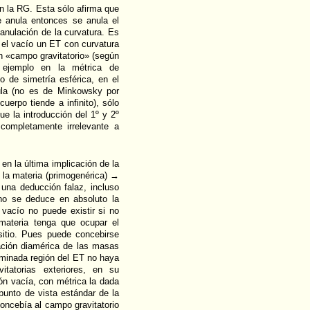
ún la RG. Esta sólo afirma que
e anula entonces se anula el
anulación de la curvatura. Es
 el vacío un ET con curvatura
n «campo gravitatorio» (según
 ejemplo en la métrica de
o de simetría esférica, en el
nula (no es de Minkowsky por
cuerpo tiende a infinito), sólo
ue la introducción del 1º y 2º
completamente irrelevante a
n la última implicación de la
 la materia (primogenérica) →
 una deducción falaz, incluso
 no se deduce en absoluto la
vacío no puede existir si no
 materia tenga que ocupar el
sitio. Pues puede concebirse
ación diamérica de las masas
rminada región del ET no haya
itatorias exteriores, en su
ón vacía, con métrica la dada
punto de vista estándar de la
oncebía al campo gravitatorio