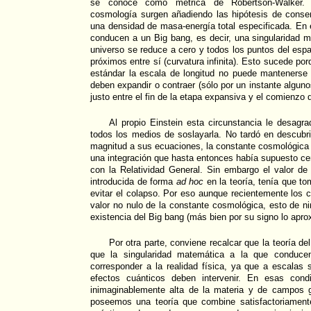
se conoce como métrica de Robertson-Walker.
cosmología surgen añadiendo las hipótesis de conse
una densidad de masa-energía total especificada. En 
conducen a un Big bang, es decir, una singularidad m
universo se reduce a cero y todos los puntos del espa
próximos entre sí (curvatura infinita). Esto sucede p
estándar la escala de longitud no puede mantenerse 
deben expandir o contraer (sólo por un instante algun
justo entre el fin de la etapa expansiva y el comienzo 
Al propio Einstein esta circunstancia le desagr
todos los medios de soslayarla. No tardó en descubrir
magnitud a sus ecuaciones, la constante cosmológica
una integración que hasta entonces había supuesto ce
con la Relatividad General. Sin embargo el valor de
introducida de forma
ad hoc
en la teoría, tenía que to
evitar el colapso. Por eso aunque recientemente los 
valor no nulo de la constante cosmológica, esto de n
existencia del Big bang (más bien por su signo lo apro
Por otra parte, conviene recalcar que la teoría d
que la singularidad matemática a la que conduce
corresponder a la realidad física, ya que a escalas
efectos cuánticos deben intervenir. En esas cond
inimaginablemente alta de la materia y de campos g
poseemos una teoría que combine satisfactoriament