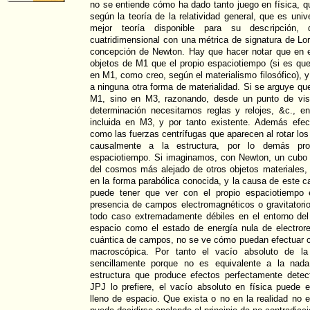
no se entiende cómo ha dado tanto juego en física, qu
según la teoría de la relatividad general, que es un
mejor teoría disponible para su descripción
cuatridimensional con una métrica de signatura de Lor
concepción de Newton. Hay que hacer notar que en e
objetos de M1 que el propio espaciotiempo (si es que
en M1, como creo, según el materialismo filosófico), 
a ninguna otra forma de materialidad. Si se arguye qu
M1, sino en M3, razonando, desde un punto de vist
determinación necesitamos reglas y relojes, &c., e
incluida en M3, y por tanto existente. Además efec
como las fuerzas centrífugas que aparecen al rotar los 
causalmente a la estructura, por lo demás prof
espaciotiempo. Si imaginamos, con Newton, un cubo 
del cosmos más alejado de otros objetos materiales, 
en la forma parabólica conocida, y la causa de este c
puede tener que ver con el propio espaciotiempo 
presencia de campos electromagnéticos o gravitator
todo caso extremadamente débiles en el entorno del 
espacio como el estado de energía nula de electrore
cuántica de campos, no se ve cómo puedan efectuar c
macroscópica. Por tanto el vacío absoluto de la 
sencillamente porque no es equivalente a la nada,
estructura que produce efectos perfectamente detec
JPJ lo prefiere, el vacío absoluto en física puede e
lleno de espacio. Que exista o no en la realidad no 