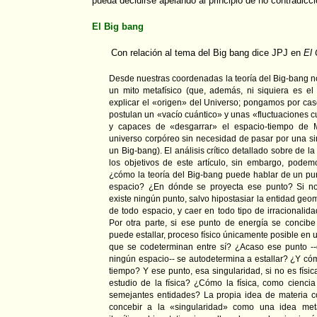
pueda decidirse apelando al principio de no contradicci
El Big bang
Con relación al tema del Big bang dice JPJ en
El 
Desde nuestras coordenadas la teoría del Big-bang no 
un mito metafísico (que, además, ni siquiera es e
explicar el «origen» del Universo; pongamos por c
postulan un «vacío cuántico» y unas «fluctuaciones 
y capaces de «desgarrar» el espacio-tiempo de M
universo corpóreo sin necesidad de pasar por una si
un Big-bang). El análisis crítico detallado sobre de l
los objetivos de este artículo, sin embargo, podem
¿cómo la teoría del Big-bang puede hablar de un pun
espacio? ¿En dónde se proyecta ese punto? Si no
existe ningún punto, salvo hipostasiar la entidad geo
de todo espacio, y caer en todo tipo de irracionalida
Por otra parte, si ese punto de energía se concibe
puede estallar, proceso físico únicamente posible en 
que se codeterminan entre sí? ¿Acaso ese punto --
ningún espacio-- se autodetermina a estallar? ¿Y cómo
tiempo? Y ese punto, esa singularidad, si no es fís
estudio de la física? ¿Cómo la física, como ciencia
semejantes entidades? La propia idea de materia c
concebir a la «singularidad» como una idea metaf