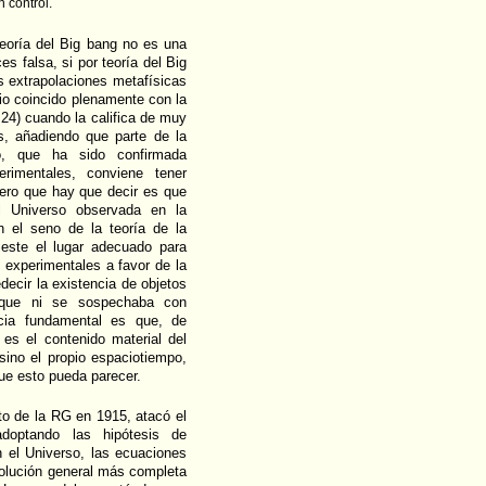
 control.
eoría del Big bang no es una
es falsa, si por teoría del Big
s extrapolaciones metafísicas
rio coincido plenamente con la
24) cuando la califica de muy
s, añadiendo que parte de la
o, que ha sido confirmada
imentales, conviene tener
mero que hay que decir es que
el Universo observada en la
n el seno de la teoría de la
 este el lugar adecuado para
 experimentales a favor de la
decir la existencia de objetos
 que ni se sospechaba con
ncia fundamental es que, de
es el contenido material del
sino el propio espaciotiempo,
que esto pueda parecer.
o de la RG en 1915, atacó el
doptando las hipótesis de
n el Universo, las ecuaciones
solución general más completa