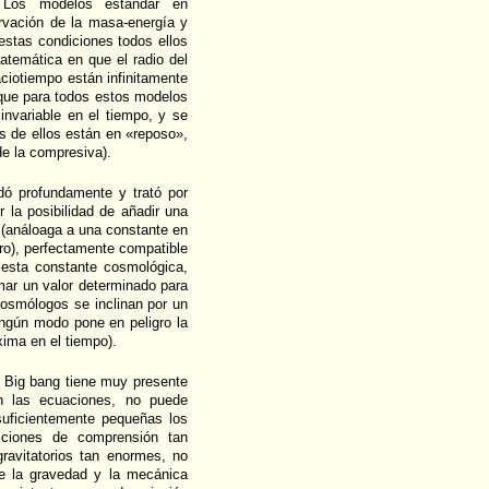
 Los modelos estándar en
rvación de la masa-energía y
estas condiciones todos ellos
atemática en que el radio del
ciotiempo están infinitamente
orque para todos estos modelos
invariable en el tiempo, y se
os de ellos están en «reposo»,
de la compresiva).
adó profundamente y trató por
 la posibilidad de añadir una
 (análoaga a una constante en
ro), perfectamente compatible
 esta constante cosmológica,
mar un valor determinado para
cosmólogos se inclinan por un
ingún modo pone en peligro la
xima en el tiempo).
el Big bang tiene muy presente
n las ecuaciones, no puede
 suficientemente pequeñas los
iciones de comprensión tan
ravitatorios tan enormes, no
e la gravedad y la mecánica