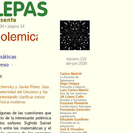
4 • página 14
máticas
verso
az
ichevsky y Javier Pérez Jara
 eternidad del Universo y las
tentando clarificar varios
física moderna
algunas de las cuestiones que
o de la interesante polémica
los señores Sigfrido Samet
ón entre las matemáticas y el