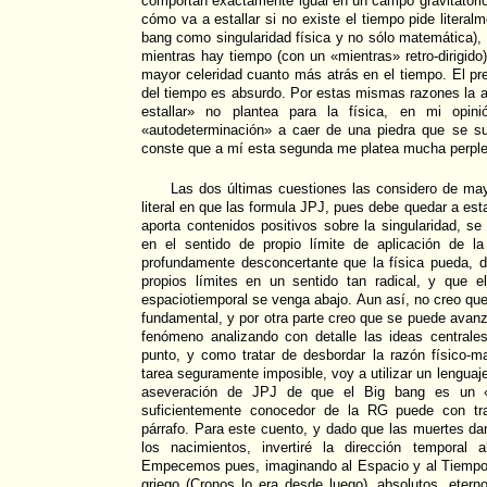
comportan exactamente igual en un campo gravitatorio 
cómo va a estallar si no existe el tiempo pide literalm
bang como singularidad física y no sólo matemática)
mientras hay tiempo (con un «mientras» retro-dirigido
mayor celeridad cuanto más atrás en el tiempo. El pre
del tiempo es absurdo. Por estas mismas razones la 
estallar» no plantea para la física, en mi opini
«autodeterminación» a caer de una piedra que se s
conste que a mí esta segunda me platea mucha perplej
Las dos últimas cuestiones las considero de may
literal en que las formula JPJ, pues debe quedar a esta
aporta contenidos positivos sobre la singularidad, se 
en el sentido de propio límite de aplicación de l
profundamente desconcertante que la física pueda, d
propios límites en un sentido tan radical, y que e
espaciotiemporal se venga abajo. Aun así, no creo qu
fundamental, y por otra parte creo que se puede avanz
fenómeno analizando con detalle las ideas central
punto, y como tratar de desbordar la razón físico-m
tarea seguramente imposible, voy a utilizar un lenguaje 
aseveración de JPJ de que el Big bang es un «m
suficientemente conocedor de la RG puede con tran
párrafo. Para este cuento, y dado que las muertes d
los nacimientos, invertiré la dirección temporal 
Empecemos pues, imaginando al Espacio y al Tiempo
griego (Cronos lo era desde luego), absolutos, etern