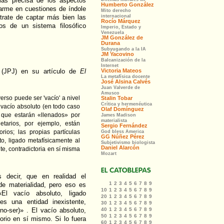
 más precisa de los aspectos
rarme en cuestiones de índole
e trate de captar más bien las
os de un sistema filosófico
a (JPJ) en su artículo de
El
erso puede ser 'vacío' a nivel
 vacío absoluto (en todo caso
, que estarán «llenados» por
netarios, por ejemplo, están
rios; las propias partículas
o, ligado metafísicamente al
e, contradictoria en sí misma
 decir, que en realidad el
de materialidad, pero eso es
El vacío absoluto, ligado
s una entidad inexistente,
no-ser)» . El vacío absoluto,
orio en sí mismo. Si lo fuera