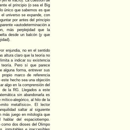
(en el vacío). La cuestión de
ente el principio (o sea el Big
, lo único que sabemos es que
) el universo se expande, con
guntar por antes del principio
aparente «autodeterminación a
ón, más perplejidad que la
uelta desde un balcón (y que
idad).
or enjundia, no en el sentido
s altura claro que la teoría no
limita a indicar su existencia
a teoría. Pero sí que parece
e alguna forma, entrever sus
l propio marco de referencia
e este hecho sea una objeción
ar algo en la comprensión del
es de la RG. Llegados a este
atemática sin abandonarla es
mítico-alegórico, al hilo de la
ito metafísico». El lector
quilidad saltar al siguiente
an más juego en mitología que
al hablar del espaciotiempo.
 como dos dioses del Olimpo
os, inmutables e inaccesibles