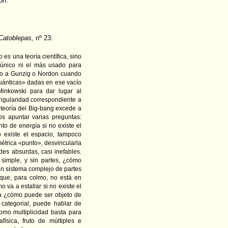
ón.
Catoblepas,
nº 23:
es una teoría científica, sino
l único ni el más usado para
aso a Gunzig o Nordon cuando
cuánticas» dadas en ese vacío
inkowski para dar lugar al
ngularidad correspondiente a
a teoría del Big-bang excede a
os apuntar varias preguntas:
to de energía si no existe el
 existe el espacio, tampoco
métrica «punto», desvincularla
des absurdas, casi inefables.
 simple, y sin partes, ¿cómo
un sistema complejo de partes
que, para colmo, no está en
 va a estallar si no existe el
ica ¿cómo puede ser objeto de
 categorial, puede hablar de
omo multiplicidad basta para
ísica, fruto de múltiples e