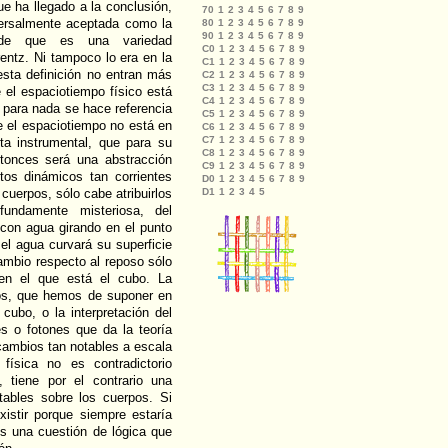
e ha llegado a la conclusión,
iversalmente aceptada como la
, de que es una variedad
entz. Ni tampoco lo era en la
sta definición no entran más
 el espaciotiempo físico está
y para nada se hace referencia
e el espaciotiempo no está en
a instrumental, que para su
ntonces será una abstracción
tos dinámicos tan corrientes
cuerpos, sólo cabe atribuirlos
undamente misteriosa, del
con agua girando en el punto
el agua curvará su superficie
ambio respecto al reposo sólo
en el que está el cubo. La
ios, que hemos de suponer en
cubo, o la interpretación del
s o fotones que da la teoría
ambios tan notables a escala
física no es contradictorio
 tiene por el contrario una
tables sobre los cuerpos. Si
xistir porque siempre estaría
es una cuestión de lógica que