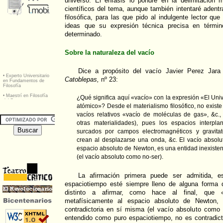
universo. El énfasis lo pondré en la delimitación
científicos del tema, aunque también intentaré adent
filosófica, para las que pido al indulgente lector qu
ideas que su expresión técnica precisa en términ
determinado.
Sobre la naturaleza del vacío
Dice a propósito del vacío Javier Perez Jar
Catoblepas,
nº 23:
¿Qué significa aquí «vacío» con la expresión «El Univ
atómico»? Desde el materialismo filosófico, no existe
vacíos relativos «vacío de moléculas de gas», &c.
otras materialidades), pues los espacios interpla
surcados por campos electromagnéticos y gravitato
crean al desplazarse una onda, &c. El vacío absolut
espacio absoluto de Newton, es una entidad inexistent
(el vacío absoluto como no-ser).
La afirmación primera puede ser admitida, es
espaciotiempo esté siempre lleno de alguna forma 
distinto a afirmar, como hace al final, que «
metafísicamente al espacio absoluto de Newton, e
contradictoria en sí misma (el vacío absoluto como 
entendido como puro espaciotiempo, no es contradict