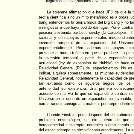
ilegítimas hipostatizaciones llevadas a cabo sin ningún
La solemne afirmación que hace JPJ de que la t
teoría científica sino un mito metafísico es a todas luc
bang entendemos la teoría física del Big bang y no la
o religiosas a que haya podido dar lugar. Por el contra
posición sostenida por Letichevsky (
El Catoblepas,
nº 
racional y con apoyos experimentales independiente
inversión temporal de la expansión del Univers
experimentalmente. Pero además de apoyos exper
presente el marco teórico en que se produce. Lo pri
la inversión temporal a partir de la expansión d
actualidad (ley de expansión de Hubble) se hace e
Relatividad General (RG) del espaciotiempo. No es
indicar, siquiera someramente, las muchas evidencias
Relatividad General, notablemente la capacidad de pre
tan extraños como los agujeros negros, de los
anterioridad su existencia. Una primera consecue
acuerdo con la RG lo que se expande o contrae no 
Universo en el seno de un espaciotiempo invariable, 
«arrastrando» consigo a la materia, por sorprendente 
Cuando Einstein, poco después del descubrimient
problema cosmológico, se dio cuenta de que a
homogeneidad e isotropía, naturales a gran escala e
del espaciotiempo se simplificaban grandemente. La 