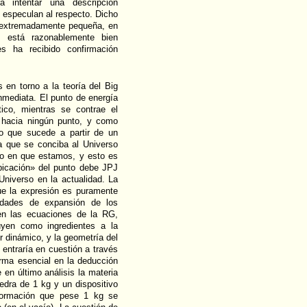
 intentar una descripción
 especulan al respecto. Dicho
po extremadamente pequeña, en
, está razonablemente bien
es ha recibido confirmación
en torno a la teoría del Big
inmediata. El punto de energía
tico, mientras se contrae el
o hacia ningún punto, y como
lo que sucede a partir de un
a que se conciba al Universo
po en que estamos, y esto es
ubicación» del punto debe JPJ
Universo en la actualidad. La
que la expresión es puramente
ocidades de expansión de los
 en las ecuaciones de la RG,
uyen como ingredientes a la
r dinámico, y la geometría del
 entraría en cuestión a través
orma esencial en la deducción
en último análisis la materia
edra de 1 kg y un dispositivo
ormación que pese 1 kg se