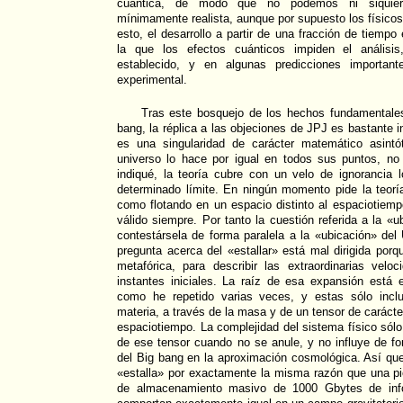
cuántica, de modo que no podemos ni siquiera
mínimamente realista, aunque por supuesto los físicos
esto, el desarrollo a partir de una fracción de tiem
la que los efectos cuánticos impiden el análisis
establecido, y en algunas predicciones important
experimental.
Tras este bosquejo de los hechos fundamentales 
bang, la réplica a las objeciones de JPJ es bastante 
es una singularidad de carácter matemático asintó
universo lo hace por igual en todos sus puntos, n
indiqué, la teoría cubre con un velo de ignorancia 
determinado límite. En ningún momento pide la teorí
como flotando en un espacio distinto al espaciotiem
válido siempre. Por tanto la cuestión referida a la «
contestársela de forma paralela a la «ubicación» del 
pregunta acerca del «estallar» está mal dirigida por
metafórica, para describir las extraordinarias vel
instantes iniciales. La raíz de esa expansión está
como he repetido varias veces, y estas sólo incl
materia, a través de la masa y de un tensor de carácte
espaciotiempo. La complejidad del sistema físico sólo
de ese tensor cuando no se anule, y no influye de f
del Big bang en la aproximación cosmológica. Así que 
«estalla» por exactamente la misma razón que una pi
de almacenamiento masivo de 1000 Gbytes de inf