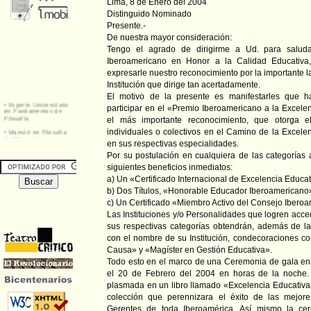
Lima, 8 de Enero del 2004
Distinguido Nominado
Presente.-
De nuestra mayor consideración:
Tengo el agrado de dirigirme a Ud. para salud
Iberoamericano en Honor a la Calidad Educativa,
expresarle nuestro reconocimiento por la importante la
Institución que dirige tan acertadamente.
El motivo de la presente es manifestarles que h
participar en el «Premio Iberoamericano a la Excele
el más importante reconocimiento, que otorga e
individuales o colectivos en el Camino de la Excele
en sus respectivas especialidades.
Por su postulación en cualquiera de las categorías 
siguientes beneficios inmediatos:
a) Un «Certificado Internacional de Excelencia Educa
b) Dos Títulos, «Honorable Educador Iberoamericano
c) Un Certificado «Miembro Activo del Consejo Ibero
Las Instituciones y/o Personalidades que logren acc
sus respectivas categorías obtendrán, además de l
con el nombre de su Institución, condecoraciones co
Causa» y «Magíster en Gestión Educativa».
Todo esto en el marco de una Ceremonia de gala en 
el 20 de Febrero del 2004 en horas de la noche
plasmada en un libro llamado «Excelencia Educativa»
colección que perennizara el éxito de las mejores
Gerentes de toda Iberoamérica. Así mismo la cer