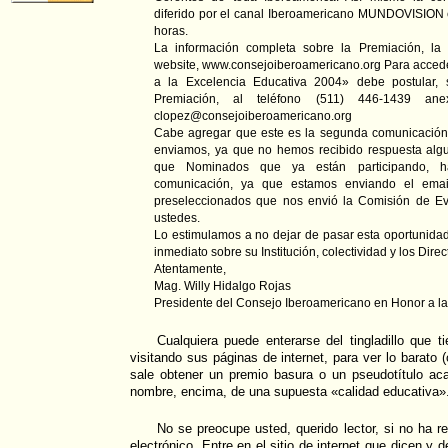
diferido por el canal Iberoamericano MUNDOVISION 
horas.
La información completa sobre la Premiación, la
website, www.consejoiberoamericano.org Para acced
a la Excelencia Educativa 2004» debe postular, 
Premiación, al teléfono (511) 446-1439 a
clopez@consejoiberoamericano.org
Cabe agregar que este es la segunda comunicación of
enviamos, ya que no hemos recibido respuesta algu
que Nominados que ya están participando, 
comunicación, ya que estamos enviando el email 
preseleccionados que nos envió la Comisión de Eva
ustedes.
Lo estimulamos a no dejar de pasar esta oportunida
inmediato sobre su Institución, colectividad y los Direc
Atentamente,
Mag. Willy Hidalgo Rojas
Presidente del Consejo Iberoamericano en Honor a la
Cualquiera puede enterarse del tingladillo que 
visitando sus páginas de internet, para ver lo barato 
sale obtener un premio basura o un pseudotítulo aca
nombre, encima, de una supuesta «calidad educativa»
No se preocupe usted, querido lector, si no ha re
electrónico. Entre en el sitio de internet que dicen y 