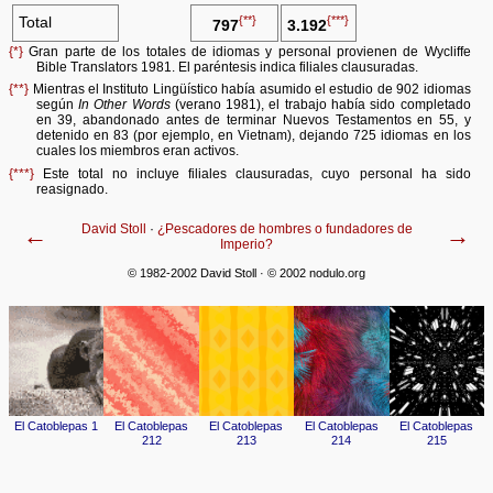
{**}
{***}
Total
797
3.192
{*}
Gran parte de los totales de idiomas y personal provienen de Wycliffe
Bible Translators 1981. El paréntesis indica filiales clausuradas.
{**}
Mientras el Instituto Lingüístico había asumido el estudio de 902 idiomas
según
In Other Words
(verano 1981), el trabajo había sido completado
en 39, abandonado antes de terminar Nuevos Testamentos en 55, y
detenido en 83 (por ejemplo, en Vietnam), dejando 725 idiomas en los
cuales los miembros eran activos.
{***}
Este total no incluye filiales clausuradas, cuyo personal ha sido
reasignado.
David Stoll
·
¿Pescadores de hombres o fundadores de
←
→
Imperio?
© 1982-2002 David Stoll · © 2002 nodulo.org