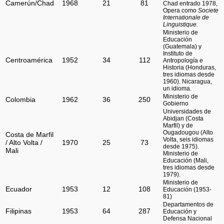
Camerún/Chad
1968
21
81
Chad entrado 1978,
Opera como
Societe
Internationale de
Linguistique.
Ministerio de
Educación
(Guatemala) y
Instituto de
Centroamérica
1952
34
112
Antropología e
Historia (Honduras,
tres idiomas desde
1960). Nicaragua,
un idioma.
Ministerio de
Colombia
1962
36
250
Gobierno
Universidades de
Abidjan (Costa
Marfil) y de
Ougadougou (Alto
Costa de Marfil
Volta, seis idiomas
/ Alto Volta /
1970
25
73
desde 1975).
Mali
Ministerio de
Educación (Mali,
tres idiomas desde
1979).
Ministerio de
Ecuador
1953
12
108
Educación (1953-
81)
Departamentos de
Filipinas
1953
64
287
Educación y
Defensa Nacional