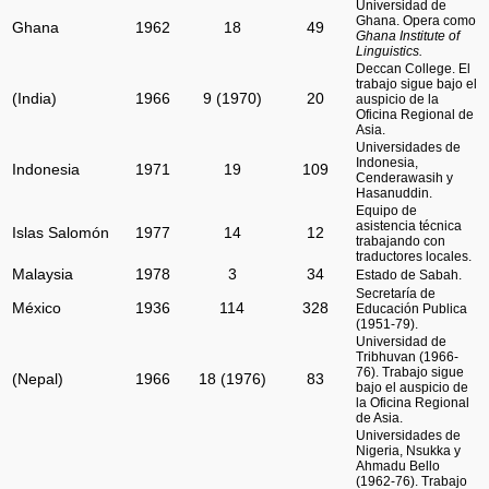
Universidad de
Ghana. Opera como
Ghana
1962
18
49
Ghana Institute of
Linguistics.
Deccan College. El
trabajo sigue bajo el
(India)
1966
9 (1970)
20
auspicio de la
Oficina Regional de
Asia.
Universidades de
Indonesia,
Indonesia
1971
19
109
Cenderawasih y
Hasanuddin.
Equipo de
asistencia técnica
Islas Salomón
1977
14
12
trabajando con
traductores locales.
Malaysia
1978
3
34
Estado de Sabah.
Secretaría de
México
1936
114
328
Educación Publica
(1951-79).
Universidad de
Tribhuvan (1966-
76). Trabajo sigue
(Nepal)
1966
18 (1976)
83
bajo el auspicio de
la Oficina Regional
de Asia.
Universidades de
Nigeria, Nsukka y
Ahmadu Bello
(1962-76). Trabajo