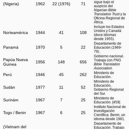
sigue bajo el
(Nigeria)
1962
22 (1976)
71
auspicio del
Nigerian Bible
Translation Trust
y la
Oficina Regional de
África.
Incluye los Estados
Unidos y Canadá
Norteamérica
1944
41
108
(doce idiomas
desde 1955).
Departamento de
Panamá
1970
5
22
Educación (1969-
79).
Gobierno nacional.
Papúa Nueva
Trabaja con
PNG
1956
148
656
Guinea
Bible Translation
Association.
Ministerio de
Perú
1946
45
262
Educación.
Ministerio de
Educación,
Sudán
1977
11
52
Gobierno Regional
del Sur.
Ministerio de
Surinám
1967
7
25
Educación. [459]
Instituto Nacional de
Investigación
Togo / Benin
1967
6
25
Científica. Benin, un
idioma desde 1981.
Departamento de
(Vietnam del
Educación. Trabajo