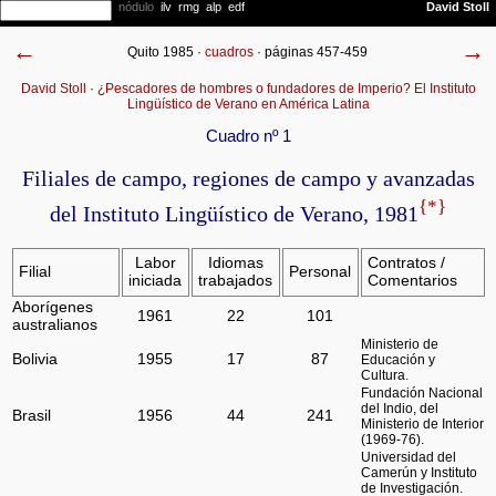
←
→
Quito 1985 ·
cuadros
· páginas 457-459
David Stoll
·
¿Pescadores de hombres o fundadores de Imperio? El Instituto
Lingüístico de Verano en América Latina
Cuadro nº 1
Filiales de campo, regiones de campo y avanzadas
{*}
del Instituto Lingüístico de Verano, 1981
Labor
Idiomas
Contratos /
Filial
Personal
iniciada
trabajados
Comentarios
Aborígenes
1961
22
101
australianos
Ministerio de
Bolivia
1955
17
87
Educación y
Cultura.
Fundación Nacional
del Indio, del
Brasil
1956
44
241
Ministerio de Interior
(1969-76).
Universidad del
Camerún y Instituto
de Investigación.