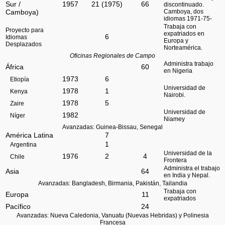
Sur /
1957
21 (1975)
66
discontinuado.
Camboya, dos
Camboya)
idiomas 1971-75-
Trabaja con
Proyecto para
expatriados en
6
Idiomas
Europa y
Desplazados
Norteamérica.
Oficinas Regionales de Campo
Administra trabajo
África
60
en Nigeria
1973
6
Etiopía
Universidad de
1978
1
Kenya
Nairobi.
1978
5
Zaire
Universidad de
1982
Níger
Niamey
Avanzadas: Guinea-Bissau, Senegal
América Latina
7
1
Argentina
Universidad de la
1976
2
4
Chile
Frontera
Administra el trabajo
Asia
64
en India y Nepal.
Avanzadas: Bangladesh, Birmania, Pakistán, Tailandia
Trabaja con
Europa
11
expatriados
Pacífico
24
Avanzadas: Nueva Caledonia, Vanuatu (Nuevas Hebridas) y Polinesia
Francesa