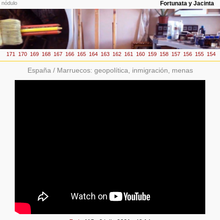
España / Marruecos: geopolítica, inmigración, menas