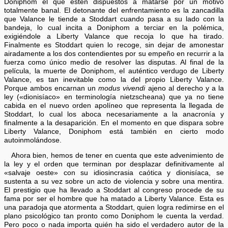
Doniphom el que estén dispuestos a matarse por un motivo
totalmente banal. El detonante del enfrentamiento es la zancadilla
que Valance le tiende a Stoddart cuando pasa a su lado con la
bandeja, lo cual incita a Doniphom a terciar en la polémica,
exigiéndole a Liberty Valance que recoja lo que ha tirado.
Finalmente es Stoddart quien lo recoge, sin dejar de amonestar
airadamente a los dos contendientes por su empeño en recurrir a la
fuerza como único medio de resolver las disputas. Al final de la
película, la muerte de Doniphom, el auténtico verdugo de Liberty
Valance, es tan inevitable como la del propio Liberty Valance.
Porque ambos encarnan un
modus vivendi
ajeno al derecho y a la
ley («dionisíaco» en terminología nietzscheana) que ya no tiene
cabida en el nuevo orden apolíneo que representa la llegada de
Stoddart, lo cual los aboca necesariamente a la anacronía y
finalmente a la desaparición. En el momento en que dispara sobre
Liberty Valance, Doniphom está también en cierto modo
autoinmolándose.
Ahora bien, hemos de tener en cuenta que este advenimiento de
la ley y el orden que terminan por desplazar definitivamente al
«salvaje oeste» con su idiosincrasia caótica y dionisíaca, se
sustenta a su vez sobre un acto de violencia y sobre una mentira.
El prestigio que ha llevado a Stoddart al congreso procede de su
fama por ser el hombre que ha matado a Liberty Valance. Esta es
una paradoja que atormenta a Stoddart, quien logra redimirse en el
plano psicológico tan pronto como Doniphom le cuenta la verdad.
Pero poco o nada importa quién ha sido el verdadero autor de la