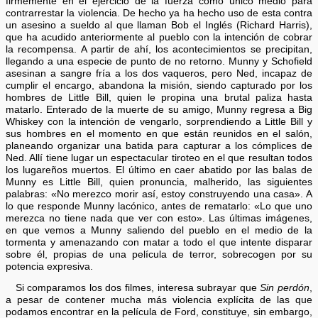
firmemente en el ejercicio de la fuerza como único medio para
contrarrestar la violencia. De hecho ya ha hecho uso de esta contra
un asesino a sueldo al que llaman Bob el Inglés (Richard Harris),
que ha acudido anteriormente al pueblo con la intención de cobrar
la recompensa. A partir de ahí, los acontecimientos se precipitan,
llegando a una especie de punto de no retorno. Munny y Schofield
asesinan a sangre fría a los dos vaqueros, pero Ned, incapaz de
cumplir el encargo, abandona la misión, siendo capturado por los
hombres de Little Bill, quien le propina una brutal paliza hasta
matarlo. Enterado de la muerte de su amigo, Munny regresa a Big
Whiskey con la intención de vengarlo, sorprendiendo a Little Bill y
sus hombres en el momento en que están reunidos en el salón,
planeando organizar una batida para capturar a los cómplices de
Ned. Allí tiene lugar un espectacular tiroteo en el que resultan todos
los lugareños muertos. El último en caer abatido por las balas de
Munny es Little Bill, quien pronuncia, malherido, las siguientes
palabras: «No merezco morir así, estoy construyendo una casa». A
lo que responde Munny lacónico, antes de rematarlo: «Lo que uno
merezca no tiene nada que ver con esto». Las últimas imágenes,
en que vemos a Munny saliendo del pueblo en el medio de la
tormenta y amenazando con matar a todo el que intente disparar
sobre él, propias de una película de terror, sobrecogen por su
potencia expresiva.
Si comparamos los dos filmes, interesa subrayar que
Sin perdón
,
a pesar de contener mucha más violencia explícita de las que
podamos encontrar en la película de Ford, constituye, sin embargo,