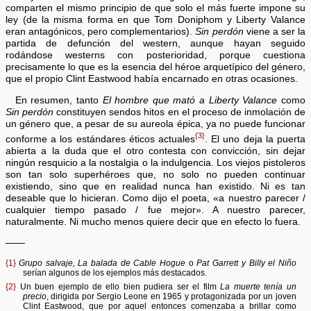
comparten el mismo principio de que solo el más fuerte impone su
ley (de la misma forma en que Tom Doniphom y Liberty Valance
eran antagónicos, pero complementarios).
Sin perdón
viene a ser la
partida de defunción del western, aunque hayan seguido
rodándose westerns con posterioridad, porque cuestiona
precisamente lo que es la esencia del héroe arquetípico del género,
que el propio Clint Eastwood había encarnado en otras ocasiones.
En resumen, tanto
El hombre que mató a Liberty Valance
como
Sin perdón
constituyen sendos hitos en el proceso de inmolación de
un género que, a pesar de su aureola épica, ya no puede funcionar
{3}
conforme a los estándares éticos actuales
. El uno deja la puerta
abierta a la duda que el otro contesta con convicción, sin dejar
ningún resquicio a la nostalgia o la indulgencia. Los viejos pistoleros
son tan solo superhéroes que, no solo no pueden continuar
existiendo, sino que en realidad nunca han existido. Ni es tan
deseable que lo hicieran. Como dijo el poeta, «a nuestro parecer /
cualquier tiempo pasado / fue mejor». A nuestro parecer,
naturalmente. Ni mucho menos quiere decir que en efecto lo fuera.
——
{1}
Grupo salvaje, La balada de Cable Hogue
o
Pat Garrett y Billy el Niño
serían algunos de los ejemplos más destacados.
{2}
Un buen ejemplo de ello bien pudiera ser el film
La muerte tenía un
precio
, dirigida por Sergio Leone en 1965 y protagonizada por un joven
Clint Eastwood, que por aquel entonces comenzaba a brillar como