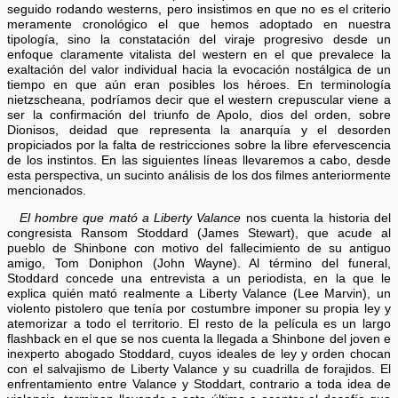
seguido rodando westerns, pero insistimos en que no es el criterio
meramente cronológico el que hemos adoptado en nuestra
tipología, sino la constatación del viraje progresivo desde un
enfoque claramente vitalista del western en el que prevalece la
exaltación del valor individual hacia la evocación nostálgica de un
tiempo en que aún eran posibles los héroes. En terminología
nietzscheana, podríamos decir que el western crepuscular viene a
ser la confirmación del triunfo de Apolo, dios del orden, sobre
Dionisos, deidad que representa la anarquía y el desorden
propiciados por la falta de restricciones sobre la libre efervescencia
de los instintos. En las siguientes líneas llevaremos a cabo, desde
esta perspectiva, un sucinto análisis de los dos filmes anteriormente
mencionados.
El hombre que mató a Liberty Valance
nos cuenta la historia del
congresista Ransom Stoddard (James Stewart), que acude al
pueblo de Shinbone con motivo del fallecimiento de su antiguo
amigo, Tom Doniphon (John Wayne). Al término del funeral,
Stoddard concede una entrevista a un periodista, en la que le
explica quién mató realmente a Liberty Valance (Lee Marvin), un
violento pistolero que tenía por costumbre imponer su propia ley y
atemorizar a todo el territorio. El resto de la película es un largo
flashback en el que se nos cuenta la llegada a Shinbone del joven e
inexperto abogado Stoddard, cuyos ideales de ley y orden chocan
con el salvajismo de Liberty Valance y su cuadrilla de forajidos. El
enfrentamiento entre Valance y Stoddart, contrario a toda idea de