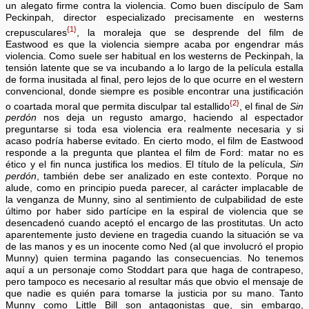
un alegato firme contra la violencia. Como buen discípulo de Sam
Peckinpah, director especializado precisamente en westerns
{1}
crepusculares
, la moraleja que se desprende del film de
Eastwood es que la violencia siempre acaba por engendrar más
violencia. Como suele ser habitual en los westerns de Peckinpah, la
tensión latente que se va incubando a lo largo de la película estalla
de forma inusitada al final, pero lejos de lo que ocurre en el western
convencional, donde siempre es posible encontrar una justificación
{2}
o coartada moral que permita disculpar tal estallido
, el final de
Sin
perdón
nos deja un regusto amargo, haciendo al espectador
preguntarse si toda esa violencia era realmente necesaria y si
acaso podría haberse evitado. En cierto modo, el film de Eastwood
responde a la pregunta que plantea el film de Ford: matar no es
ético y el fin nunca justifica los medios. El título de la película,
Sin
perdón
, también debe ser analizado en este contexto. Porque no
alude, como en principio pueda parecer, al carácter implacable de
la venganza de Munny, sino al sentimiento de culpabilidad de este
último por haber sido partícipe en la espiral de violencia que se
desencadenó cuando aceptó el encargo de las prostitutas. Un acto
aparentemente justo deviene en tragedia cuando la situación se va
de las manos y es un inocente como Ned (al que involucró el propio
Munny) quien termina pagando las consecuencias. No tenemos
aquí a un personaje como Stoddart para que haga de contrapeso,
pero tampoco es necesario al resultar más que obvio el mensaje de
que nadie es quién para tomarse la justicia por su mano. Tanto
Munny como Little Bill son antagonistas que, sin embargo,