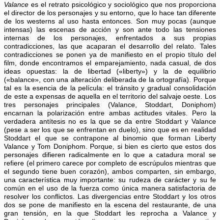
Valance
es el retrato psicológico y sociológico que nos proporciona
el director de los personajes y su entorno, que lo hace tan diferente
de los westerns al uso hasta entonces. Son muy pocas (aunque
intensas) las escenas de acción y son ante todo las tensiones
internas de los personajes, enfrentados a sus propias
contradicciones, las que acaparan el desarrollo del relato. Tales
contradicciones se ponen ya de manifiesto en el propio título del
film, donde encontramos el emparejamiento, nada casual, de dos
ideas opuestas: la de libertad («liberty») y la de equilibrio
(«balance», con una alteración deliberada de la ortografía). Porque
tal es la esencia de la película: el tránsito y gradual consolidación
de este a expensas de aquella en el territorio del salvaje oeste. Los
tres personajes principales (Valance, Stoddart, Doniphom)
encarnan la polarización entre ambas actitudes vitales. Pero la
verdadera antítesis no es la que se da entre Stoddart y Valance
(pese a ser los que se enfrentan en duelo), sino que es en realidad
Stoddart el que se contrapone al binomio que forman Liberty
Valance y Tom Doniphom. Porque, si bien es cierto que estos dos
personajes difieren radicalmente en lo que a catadura moral se
refiere (el primero carece por completo de escrúpulos mientras que
el segundo tiene buen corazón), ambos comparten, sin embargo,
una característica muy importante: su rudeza de carácter y su fe
común en el uso de la fuerza como única manera satisfactoria de
resolver los conflictos. Las divergencias entre Stoddart y los otros
dos se pone de manifiesto en la escena del restaurante, de una
gran tensión, en la que Stoddart les reprocha a Valance y