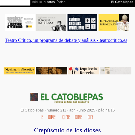
El Catoblepas ·
número 211
·
abril-junio 2025
· página 16
Crepúsculo de los dioses