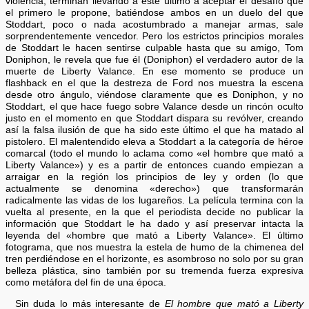
violencia, terminan llevando a este último a aceptar el desafío que
el primero le propone, batiéndose ambos en un duelo del que
Stoddart, poco o nada acostumbrado a manejar armas, sale
sorprendentemente vencedor. Pero los estrictos principios morales
de Stoddart le hacen sentirse culpable hasta que su amigo, Tom
Doniphon, le revela que fue él (Doniphon) el verdadero autor de la
muerte de Liberty Valance. En ese momento se produce un
flashback en el que la destreza de Ford nos muestra la escena
desde otro ángulo, viéndose claramente que es Doniphon, y no
Stoddart, el que hace fuego sobre Valance desde un rincón oculto
justo en el momento en que Stoddart dispara su revólver, creando
así la falsa ilusión de que ha sido este último el que ha matado al
pistolero. El malentendido eleva a Stoddart a la categoría de héroe
comarcal (todo el mundo lo aclama como «el hombre que mató a
Liberty Valance») y es a partir de entonces cuando empiezan a
arraigar en la región los principios de ley y orden (lo que
actualmente se denomina «derecho») que transformarán
radicalmente las vidas de los lugareños. La película termina con la
vuelta al presente, en la que el periodista decide no publicar la
información que Stoddart le ha dado y así preservar intacta la
leyenda del «hombre que mató a Liberty Valance». El último
fotograma, que nos muestra la estela de humo de la chimenea del
tren perdiéndose en el horizonte, es asombroso no solo por su gran
belleza plástica, sino también por su tremenda fuerza expresiva
como metáfora del fin de una época.
Sin duda lo más interesante de
El hombre que mató a Liberty