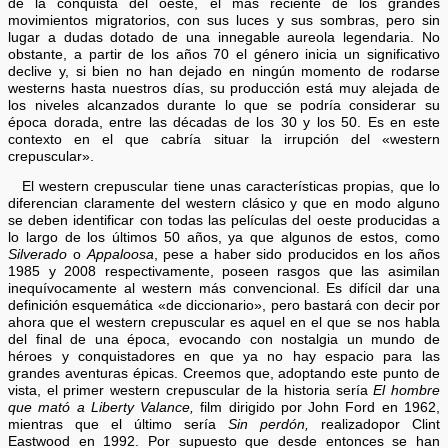
de la conquista del oeste, el más reciente de los grandes
movimientos migratorios, con sus luces y sus sombras, pero sin
lugar a dudas dotado de una innegable aureola legendaria. No
obstante, a partir de los años 70 el género inicia un significativo
declive y, si bien no han dejado en ningún momento de rodarse
westerns hasta nuestros días, su producción está muy alejada de
los niveles alcanzados durante lo que se podría considerar su
época dorada, entre las décadas de los 30 y los 50. Es en este
contexto en el que cabría situar la irrupción del «western
crepuscular».
El western crepuscular tiene unas características propias, que lo
diferencian claramente del western clásico y que en modo alguno
se deben identificar con todas las películas del oeste producidas a
lo largo de los últimos 50 años, ya que algunos de estos, como
Silverado
o
Appaloosa
, pese a haber sido producidos en los años
1985 y 2008 respectivamente, poseen rasgos que las asimilan
inequívocamente al western más convencional. Es difícil dar una
definición esquemática «de diccionario», pero bastará con decir por
ahora que el western crepuscular es aquel en el que se nos habla
del final de una época, evocando con nostalgia un mundo de
héroes y conquistadores en que ya no hay espacio para las
grandes aventuras épicas. Creemos que, adoptando este punto de
vista, el primer western crepuscular de la historia sería
El hombre
que mató a Liberty Valance,
film dirigido por John Ford en 1962,
mientras que el último sería
Sin perdón,
realizadopor Clint
Eastwood en 1992. Por supuesto que desde entonces se han