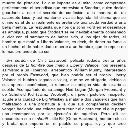
muerte del pistolero. Lo que importa es el mito, como comprende
perfectamente el periodista que entrevista a Stoddart, quien decide
guardarle a este el secreto de confesión, a la manera de un
sacerdote laico, y así mantener viva su leyenda. El dilema que se
dirime es el de si realmente es preferible una cruda verdad a una
bella mentira. La respuesta que nos da John Ford en el desenlace
es ambigua, puesto que Stoddart se ve inevitablemente condenado
a vivir con el sambenito de haber sido, a los ojos de todos, el
hombre que mató a Liberty Valance, es decir, de deber su fama a
un hecho, el de haber dado muerte a un hombre, que le repele en
lo más profundo de su ser.
Sin perdón
de Clint Eastwood, película rodada treinta años
después de
El hombre que mató a Liberty Valance,
nos presenta
asimismo a un «libertino» arrepentido (William Munny, interpretado
por el propio Eastwood, que bien podría ser el propio Liberty
Valance si hubiera llegado a viejo), que se ve obligado, debido a
sus apuros económicos, a retomar su antigua vida de sicario a
sueldo. Acompañado de su amigo Ned Logan (Morgan Freeman) y
de Schofield Kid (Jaimz Woolvett), un joven pistolero inexperto,
acude a la ciudad de Big Whiskey a matar a dos vaqueros que han
maltratado a una prostituta a la que sus compañeras deciden
vengar, haciendo una colecta para reunir el dinero con el que pagar
una recompensa por la ejecución de aquellos. Pero allí se
encuentran con el
sheriff
Little Bill (Gene Hackman), hombre cínico
y brutal que impone en el pueblo su propia ley y que cree