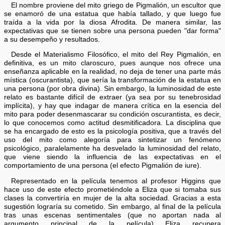
El nombre proviene del mito griego de Pigmalión, un escultor que
se enamoró de una estatua que había tallado, y que luego fue
traída a la vida por la diosa Afrodita. De manera similar, las
expectativas que se tienen sobre una persona pueden "dar forma"
a su desempeño y resultados.
Desde el Materialismo Filosófico, el mito del Rey Pigmalión, en
definitiva, es un mito claroscuro, pues aunque nos ofrece una
enseñanza aplicable en la realidad, no deja de tener una parte más
mística (oscurantista), que sería la transformación de la estatua en
una persona (por obra divina). Sin embargo, la luminosidad de este
relato es bastante difícil de extraer (ya sea por su tenebrosidad
implícita), y hay que indagar de manera crítica en la esencia del
mito para poder desenmascarar su condición oscurantista, es decir,
lo que conocemos como actitud desmitificadora. La disciplina que
se ha encargado de esto es la psicología positiva, que a través del
uso del mito como alegoría para sintetizar un fenómeno
psicológico, paralelamente ha desvelado la luminosidad del relato,
que viene siendo la influencia de las expectativas en el
comportamiento de una persona (el efecto Pigmalión de iure).
Representado en la película tenemos al profesor Higgins que
hace uso de este efecto prometiéndole a Eliza que si tomaba sus
clases la convertiría en mujer de la alta sociedad. Gracias a esta
sugestión lograría su cometido. Sin embargo, al final de la película
tras unas escenas sentimentales (que no aportan nada al
argumento principal de la película) Eliza recupera