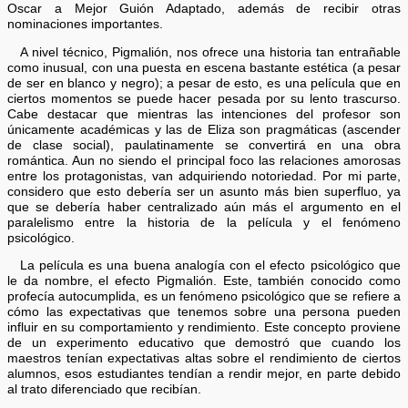
Oscar a Mejor Guión Adaptado, además de recibir otras
nominaciones importantes.
A nivel técnico, Pigmalión, nos ofrece una historia tan entrañable
como inusual, con una puesta en escena bastante estética (a pesar
de ser en blanco y negro); a pesar de esto, es una película que en
ciertos momentos se puede hacer pesada por su lento trascurso.
Cabe destacar que mientras las intenciones del profesor son
únicamente académicas y las de Eliza son pragmáticas (ascender
de clase social), paulatinamente se convertirá en una obra
romántica. Aun no siendo el principal foco las relaciones amorosas
entre los protagonistas, van adquiriendo notoriedad. Por mi parte,
considero que esto debería ser un asunto más bien superfluo, ya
que se debería haber centralizado aún más el argumento en el
paralelismo entre la historia de la película y el fenómeno
psicológico.
La película es una buena analogía con el efecto psicológico que
le da nombre, el efecto Pigmalión. Este, también conocido como
profecía autocumplida, es un fenómeno psicológico que se refiere a
cómo las expectativas que tenemos sobre una persona pueden
influir en su comportamiento y rendimiento. Este concepto proviene
de un experimento educativo que demostró que cuando los
maestros tenían expectativas altas sobre el rendimiento de ciertos
alumnos, esos estudiantes tendían a rendir mejor, en parte debido
al trato diferenciado que recibían.