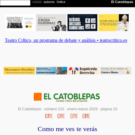
El Catoblepas ·
número 210
·
enero-marzo 2025
· página 19
Como me ves te verás