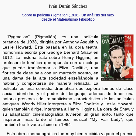
Iván Durán Sánchez
Sobre la película
Pigmalión
(1938). Un análisis del mito
desde el Materialismo Filosófico
“Pygmalion” (Pigmalión) es una película
británica de 1938, dirigida por Anthony Asquith y
Leslie Howard. Está basada en la obra teatral
homónima escrita por George Bernard Shaw en
1912. La historia trata sobre Henry Higgins, un
profesor de fonética que apuesta con un colega
que puede transformar a Eliza Doolittle, una
florista de clase baja con un marcado acento, en
una dama de la alta sociedad enseñándole a
hablar y comportarse de manera refinada. La
película es una comedia dramática que explora temas de clase
social, identidad y el poder del lenguaje, además de tener una
notoria presencia del romanticismo característico de las películas
antiguas. Wendy Hiller interpreta a Eliza Doolittle y Leslie Howard,
quien también dirige, interpreta a Henry Higgins. La obra de Shaw y
su adaptación cinematográfica tuvieron un gran éxito, tanto que
inspiraron más tarde el famoso musical "My Fair Lady", que
también fue llevado al cine en 1964.
Esta obra cinematográfica fue muy bien recibida y ganó el premio