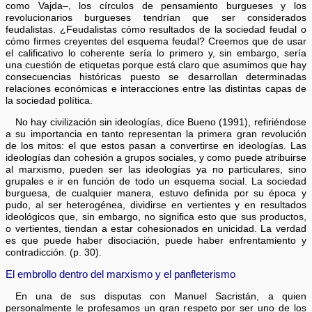
como Vajda–, los círculos de pensamiento burgueses y los
revolucionarios burgueses tendrían que ser considerados
feudalistas. ¿Feudalistas cómo resultados de la sociedad feudal o
cómo firmes creyentes del esquema feudal? Creemos que de usar
el calificativo lo coherente sería lo primero y, sin embargo, sería
una cuestión de etiquetas porque está claro que asumimos que hay
consecuencias históricas puesto se desarrollan determinadas
relaciones económicas e interacciones entre las distintas capas de
la sociedad política.
No hay civilización sin ideologías, dice Bueno (1991), refiriéndose
a su importancia en tanto representan la primera gran revolución
de los mitos: el que estos pasan a convertirse en ideologías. Las
ideologías dan cohesión a grupos sociales, y como puede atribuirse
al marxismo, pueden ser las ideologías ya no particulares, sino
grupales e ir en función de todo un esquema social. La sociedad
burguesa, de cualquier manera, estuvo definida por su época y
pudo, al ser heterogénea, dividirse en vertientes y en resultados
ideológicos que, sin embargo, no significa esto que sus productos,
o vertientes, tiendan a estar cohesionados en unicidad. La verdad
es que puede haber disociación, puede haber enfrentamiento y
contradicción. (p. 30).
El embrollo dentro del marxismo y el panfleterismo
En una de sus disputas con Manuel Sacristán, a quien
personalmente le profesamos un gran respeto por ser uno de los