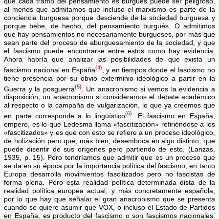
que cada tramo del pensamiento es burgués puede ser peligroso,
al menos que admitamos que incluso el marxismo es parte de la
conciencia burguesa porque desciende de la sociedad burguesa y
porque bebe, de hecho, del pensamiento burgués. O admitimos
que hay pensamientos no necesariamente burgueses, por más que
sean parte del proceso de aburguesamiento de la sociedad, y que
el fascismo puede encontrarse entre estos como hay evidencia.
Ahora habría que analizar las posibilidades de que exista un
{4}
fascismo nacional en España
, y en tiempos donde el fascismo no
tiene presencia por su obvio exterminio ideológico a partir en la
{5}
Guerra y la posguerra
. Un anacronismo si vemos la evidencia a
disposición, un anacronismo si consideramos el debate académico
al respecto o la campaña de vulgarización, lo que ya creemos que
{6}
en parte corresponde a lo lingüístico
. El fascismo en España,
empero, es lo que Ledesma llama «fascitización» refiriéndose a los
«fascitizados» y es que con esto se refiere a un proceso ideológico,
de holización pero que, más bien, desemboca en algo distinto, que
puede disentir de sus orígenes pero partiendo de esto. (Lanzas,
1935, p. 15). Pero tendríamos que admitir que es un proceso que
se da en su época por la importancia política del fascismo, en tanto
Europa desarrolla movimientos fascitizados pero no fascistas de
forma plena. Pero esta realidad política determinada dista de la
realidad política europea actual, y más concretamente española,
por lo que hay que señalar el gran anacronismo que se presenta
cuando se quiere asumir que VOX, o incluso el Estado de Partidos
en España, es producto del fascismo o son fascismos nacionales.