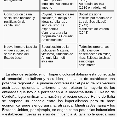
risorgimento
Estado y atraso
1936)
industrial. Ausencia de
Autarquía fascista
imperio
(1936 en adelante)
Construcción de un
Coyuntura entre clases
Socializzazione
socialismo nacional y
sociales, el influjo de
fascista por medio de la
rectificación del
ideas sorelianas y
Ley de Socialización
capitalismo
sindicalismo. La
(1943)
experiencia
Manifiesto de Verona
d’annunziana y la
(1943)
propuesta de Corradini.
Anticomunismo
Nuevo hombre fascista
Sacralización de la
Todos los programas
y nueva sociedad
política en Mazzini,
culturales que
sobre la base del
vitalismo, futurismo de
desembocan en mitos,
Estado ético
Antonio Marinetti,
ritos. Estética fascista,
etcétera
simbología,
costumbres.
La idea de establecer un Imperio colonial italiano está conectada
al romanticismo italiano y a su idea, constante, de establecer una
potencia regional que pudiese contrarrestar el peso de los vecinos
austríacos, quienes anteriormente controlaban la mayoría de las
entidades que hoy día pertenecen a la moderna Italia. El Reino de
Cerdeña logra unificar a la nación y el recién creado Reino de Italia
se propone un espacio entre los imperialismos pero su base
económica sigue siendo agraria, atrasada. Mientras Alemania y los
Estados Unidos, por ejemplo, se erigen como potencias industriales
y establecen nuevas esferas de influencia. A Italia no le queda más