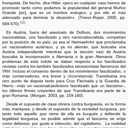
franquista. De hecho, dice Hitler «pero en cualquier caso hemos de
promover tanto como podamos la popularidad del general Muñoz
Grande [sic], que es un hombre enérgico, y por ello el más
adecuado para dominar la situación». (Trevor-Roper, 2000, pp.
{11}
569-570).
En Austria, fuera del asesinato de Dolfuss, dos movimientos
nacionalistas, uno fascitizado y otro nacionalsocialista, competían
por la posición de su país, ya sea el Heimwehrfor que proclamaba
un nacionalismo austríaco, y ya no alemán, que buscaba una
Austria independiente mientras que la sección nazi de Austria
buscaba la incorporación a Alemania o la gran Alemania. Otros
problemas de esta índole se daban respecto a los fascitizados
rexistas contra los también fascitizados secesionistas flamencos del
VNV. Incluso el consenso dentro de los movimientos fascitizados, o
más conservadores, era breve y circunstancial. Transilvania era
otro punto de disputa tanto para Cruz Flechada y la Guardia de
Hierro –más un nacionalcatolicismo fascitizado que un fascismo–,
los últimos firmes creyentes de que Transilvania era parte de la
gran Rumania. (Morgan, 2003, pp. 159-160).
Desde el supuesto de clase obrera contra burguesía, en la forma
más maniquea, y desde el supuesto de la sociedad burguesa, por
tanto todo aquello que viene de ella es burgués y defiende la
legalidad burguesa, es posible admitir que el fascismo se erige
como defensor, por gusto e intención, del capitalismo. La realidad