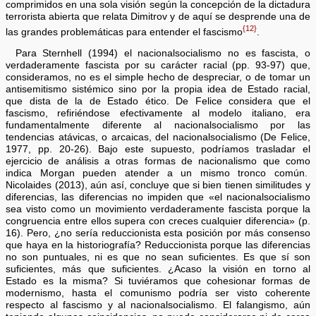
comprimidos en una sola visión según la concepción de la dictadura
terrorista abierta que relata Dimitrov y de aquí se desprende una de
{12}
las grandes problemáticas para entender el fascismo
.
Para Sternhell (1994) el nacionalsocialismo no es fascista, o
verdaderamente fascista por su carácter racial (pp. 93-97) que,
consideramos, no es el simple hecho de despreciar, o de tomar un
antisemitismo sistémico sino por la propia idea de Estado racial,
que dista de la de Estado ético. De Felice considera que el
fascismo, refiriéndose efectivamente al modelo italiano, era
fundamentalmente diferente al nacionalsocialismo por las
tendencias atávicas, o arcaicas, del nacionalsocialismo (De Felice,
1977, pp. 20-26). Bajo este supuesto, podríamos trasladar el
ejercicio de análisis a otras formas de nacionalismo que como
indica Morgan pueden atender a un mismo tronco común.
Nicolaides (2013), aún así, concluye que si bien tienen similitudes y
diferencias, las diferencias no impiden que «el nacionalsocialismo
sea visto como un movimiento verdaderamente fascista porque la
congruencia entre ellos supera con creces cualquier diferencia» (p.
16). Pero, ¿no sería reduccionista esta posición por más consenso
que haya en la historiografía? Reduccionista porque las diferencias
no son puntuales, ni es que no sean suficientes. Es que sí son
suficientes, más que suficientes. ¿Acaso la visión en torno al
Estado es la misma? Si tuviéramos que cohesionar formas de
modernismo, hasta el comunismo podría ser visto coherente
respecto al fascismo y al nacionalsocialismo. El falangismo, aún