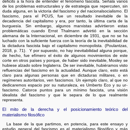
déficits a la hora de entender el fenómeno fascista. Señala varios
de los problemas estructurales y de estrategia que repercuten, sin
duda alguna, en la victoria del fascismo y del nacionalsocialismo. El
fascismo, para el PCUS, fue un resultado inevitable de la
decadencia del capitalismo y era, por tanto, la última carta de la
burguesía. Sin embargo, algunos marxistas advirtieron estas
problemáticas cuando Ernst Thalmann advirtió en la sección
alemana de la Internacional, en diciembre de 1931, que no se ha
luchado con la suficiente fuerza con la teoría de la inevitabilidad de
la dictadura fascista bajo el capitalismo monopolista. (Poulantzas,
2018, p. 71). Y por supuesto, no hay inevitabilidad alguna porque,
de hecho, fue efímero el éxito de algunos movimientos de este
corte en otros países y porque, de haber sido inevitable, Mosley se
hubiese alzado sobre Inglaterra. De ser inevitable, hubiéramos visto
refluencias del fascismo en la actualidad. Aunque claro, esto está
claro para algunas personas que en dictaduras militares, o en
regímenes autoritarios, ven fascismos. Un ejemplo claro, al que no
dedicaremos espacio por su naturaleza, es Umberto Eco y su ur-
fascismo. Catorce puntos para un mínimo fascista, una visión
idealista del fascismo y que le separa de lo que realmente
representa.
El mito de la derecha y el posicionamiento teórico del
materialismo filosófico
La base de la que partimos, en potencia, para este ensayo y
estudio general del fascismo es el materialismo filosófico y más