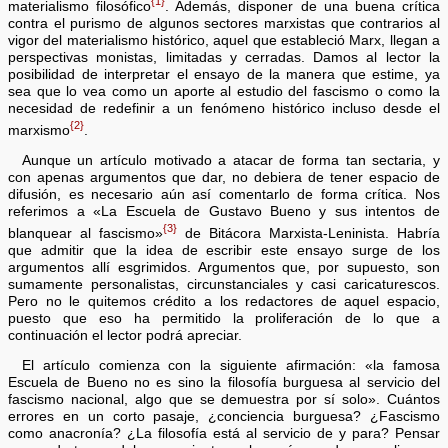
{1}
materialismo filosófico
. Además, disponer de una buena crítica
contra el purismo de algunos sectores marxistas que contrarios al
vigor del materialismo histórico, aquel que estableció Marx, llegan a
perspectivas monistas, limitadas y cerradas. Damos al lector la
posibilidad de interpretar el ensayo de la manera que estime, ya
sea que lo vea como un aporte al estudio del fascismo o como la
necesidad de redefinir a un fenómeno histórico incluso desde el
{2}
marxismo
.
Aunque un artículo motivado a atacar de forma tan sectaria, y
con apenas argumentos que dar, no debiera de tener espacio de
difusión, es necesario aún así comentarlo de forma crítica. Nos
referimos a «La Escuela de Gustavo Bueno y sus intentos de
{3}
blanquear al fascismo»
de Bitácora Marxista-Leninista. Habría
que admitir que la idea de escribir este ensayo surge de los
argumentos allí esgrimidos. Argumentos que, por supuesto, son
sumamente personalistas, circunstanciales y casi caricaturescos.
Pero no le quitemos crédito a los redactores de aquel espacio,
puesto que eso ha permitido la proliferación de lo que a
continuación el lector podrá apreciar.
El artículo comienza con la siguiente afirmación: «la famosa
Escuela de Bueno no es sino la filosofía burguesa al servicio del
fascismo nacional, algo que se demuestra por sí solo». Cuántos
errores en un corto pasaje, ¿conciencia burguesa? ¿Fascismo
como anacronía? ¿La filosofía está al servicio de y para? Pensar