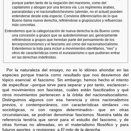
porque parten tanto de la negación del marxismo, como del
capitalismo y abogan por una tercera vía. Los regímenes árabes,
panarabistas y el nacionalbolchevismo (alemán, no el actual) pueden
entenderse desde esta especie. Conviene diferenciarlos de lo que
Bueno llama nueva derecha, refiriéndose a grupúsculos y refluencias
más concretas.
Entendemos que la categorización de nueva derecha la da Bueno como
una concesión a grupos que se autodenominan así, generalmente
refiriéndose a grupos que heredan parte del pensamiento de los
tercerposicionismos y el fascismo así como del nacionalsocialismo.
Extendemos la lista para incluir a movimientos identitarios, “neo” y
otros de características como el eurasianismo o que pudieran entrar
en las derechas indefinidas.
Por la naturaleza del ensayo, no es lo idóneo ahondar en las
especies porque traería como resultado que nos desviemos del
tópico esencial: el fascismo. Sin embargo, hemos hecho el intento
de especificar –porque sirve para separar y por tanto, esclarecer–
qué movimientos son fascistas, cuáles están fascitizados y qué
otros movimientos pertenecen a la órbita del nacionalsocialismo.
Distinguimos algunos con esa herencia y otros nacionalismos
previos, o contemporáneos, con características similares –no
sociológicas, ni con rasgos determinados– que en otras
circunstancias, se podrían denominar fascismos. Nuestra tabla de
referencia tendría que servir para el estudio del fascismo, y de
otras formas no alineadas, en el materialismo filosófico y para
futuros aportes, o revisiones, a
El mito de la derecha
.