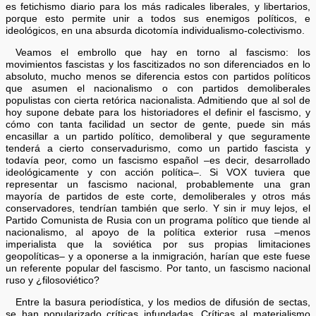
es fetichismo diario para los más radicales liberales, y libertarios,
porque esto permite unir a todos sus enemigos políticos, e
ideológicos, en una absurda dicotomía individualismo-colectivismo.
Veamos el embrollo que hay en torno al fascismo: los
movimientos fascistas y los fascitizados no son diferenciados en lo
absoluto, mucho menos se diferencia estos con partidos políticos
que asumen el nacionalismo o con partidos demoliberales
populistas con cierta retórica nacionalista. Admitiendo que al sol de
hoy supone debate para los historiadores el definir el fascismo, y
cómo con tanta facilidad un sector de gente, puede sin más
encasillar a un partido político, demoliberal y que seguramente
tenderá a cierto conservadurismo, como un partido fascista y
todavía peor, como un fascismo español –es decir, desarrollado
ideológicamente y con acción política–. Si VOX tuviera que
representar un fascismo nacional, probablemente una gran
mayoría de partidos de este corte, demoliberales y otros más
conservadores, tendrían también que serlo. Y sin ir muy lejos, el
Partido Comunista de Rusia con un programa político que tiende al
nacionalismo, al apoyo de la política exterior rusa –menos
imperialista que la soviética por sus propias limitaciones
geopolíticas– y a oponerse a la inmigración, harían que este fuese
un referente popular del fascismo. Por tanto, un fascismo nacional
ruso y ¿filosoviético?
Entre la basura periodística, y los medios de difusión de sectas,
se han popularizado críticas infundadas. Críticas al materialismo