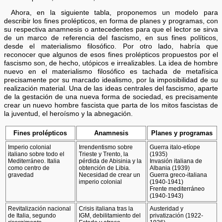
Ahora, en la siguiente tabla, proponemos un modelo para
describir los fines prolépticos, en forma de planes y programas, con
su respectiva anamnesis o antecedentes para que el lector se sirva
de un marco de referencia del fascismo, en sus fines políticos,
desde el materialismo filosófico. Por otro lado, habría que
reconocer que algunos de esos fines prolépticos propuestos por el
fascismo son, de hecho, utópicos e irrealizables. La idea de hombre
nuevo en el materialismo filosófico es tachada de metafísica
precisamente por su marcado idealismo, por la imposibilidad de su
realización material. Una de las ideas centrales del fascismo, aparte
de la gestación de una nueva forma de sociedad, es precisamente
crear un nuevo hombre fascista que parta de los mitos fascistas de
la juventud, el heroísmo y la abnegación.
Fines prolépticos
Anamnesis
Planes y programas
Imperio colonial
Irrendentismo sobre
Guerra italo-etíope
italiano sobre todo el
Trieste y Trento, la
(1935)
Mediterráneo. Italia
pérdida de Abisinia y la
Invasión italiana de
como centro de
obtención de Libia.
Albania (1939)
gravedad
Necesidad de crear un
Guerra greco-italiana
imperio colonial
(1940-1941)
Frente mediterráneo
(1940-1943)
Revitalización nacional
Crisis italiana tras la
Austeridad y
de Italia, segundo
IGM, debilitamiento del
privatización (1922-