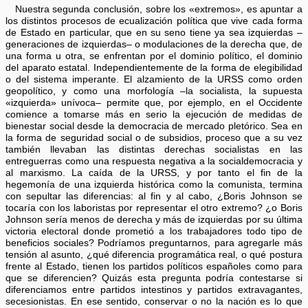
Nuestra segunda conclusión, sobre los «extremos», es apuntar a
los distintos procesos de ecualización política que vive cada forma
de Estado en particular, que en su seno tiene ya sea izquierdas –
generaciones de izquierdas– o modulaciones de la derecha que, de
una forma u otra, se enfrentan por el dominio político, el dominio
del aparato estatal. Independientemente de la forma de elegibilidad
o del sistema imperante. El alzamiento de la URSS como orden
geopolítico, y como una morfología –la socialista, la supuesta
«izquierda» unívoca– permite que, por ejemplo, en el Occidente
comience a tomarse más en serio la ejecución de medidas de
bienestar social desde la democracia de mercado pletórico. Sea en
la forma de seguridad social o de subsidios, proceso que a su vez
también llevaban las distintas derechas socialistas en las
entreguerras como una respuesta negativa a la socialdemocracia y
al marxismo. La caída de la URSS, y por tanto el fin de la
hegemonía de una izquierda histórica como la comunista, termina
con sepultar las diferencias: al fin y al cabo, ¿Boris Johnson se
tocaría con los laboristas por representar el otro extremo? ¿o Boris
Johnson sería menos de derecha y más de izquierdas por su última
victoria electoral donde prometió a los trabajadores todo tipo de
beneficios sociales? Podríamos preguntarnos, para agregarle más
tensión al asunto, ¿qué diferencia programática real, o qué postura
frente al Estado, tienen los partidos políticos españoles como para
que se diferencien? Quizás esta pregunta podría contestarse si
diferenciamos entre partidos intestinos y partidos extravagantes,
secesionistas. En ese sentido, conservar o no la nación es lo que