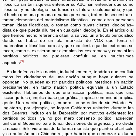
filosófico sin tan siquiera entender su ABC, sin entender que como
filosofía –y no ideología– su función es triturar cualquier idea, y que
el hecho que una persona o varias personas, traten de secuestrar o
tomar elementos del materialismo filosófico –como otras personas
toman ideas filosóficas, o toman como suyas ciertas ideologías–
dista de que pueda diluirse en cualquier ideología. En el artículo al
que hemos hecho referencia citan, a su vez, un artículo periodístico
donde se habla de un ala marxista de VOX que toma el
materialismo filosófico para sí y que manifiesta que los extremos se
tocan, como si existieran por ejemplos los «extremos» y como si los
partidos políticos no pudieran confluir ya en muchísimos
{9}
aspectos
.
En la defensa de la nación, indudablemente, tendrían que confluir
todos los ciudadanos de una nación aunque haya quienes se
opongan. No pueden existir partidos políticos intestinos sin nación
precisamente, en tanto nación política equivale a un Estado
existente. Hablamos de que una nación política, más que una
ficción jurídica, implica base geográfica, implica comunidad, implica
gente. Una nación política, empero, no se entiende sin Estado. En
Inglaterra, por ejemplo, se logran Gobiernos unitarios durante las
dos Guerras, incluso en la Depresión por motivos evidentes: los
partidos políticos, ya no por mero consenso político, acuerdan
unificar el Gobierno para tomar decisiones de urgencia y no dividir
la nación. Si lo viéramos de la forma monista que plantea el artículo
y su autor Antonio Chinchetru, que habría que comenzar a dudar