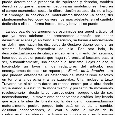
puede determinar la presencia de izquierdas y derecha, también
derechas porque entrarían en juego varias modulaciones. Pero en
el campo económico, social, la diferenciación es absurda: no la hay.
Sin embargo, la posición del materialismo filosófico –a saber, sus
planteamientos teóricos– los veremos más adelante, en el capítulo
dedicado a ellos de forma introductoria y breve si se puede.
La pobreza de los argumentos esgrimidos por aquel artículo, al
que ya más adelante no prestaremos atención por poder
desarrollar el ensayo en torno al fascismo, se basan esencialmente
en definir qué hacen los discípulos de Gustavo Bueno como si un
sistema filosófico dependiera de ello. Por otro lado, la
descontextualización de citas, y el débil entendimiento del fascismo,
hace que cualquier pasaje que haga referencia al fascismo pase a
ser, automáticamente, una apología al fascismo. Lejos de eso, y
haciéndole un favor a los redactores del artículo, nos
encargaremos de hacer un repaso por
El mito de la derecha
para
que puedan entenderse las categorías del materialismo filosófico
en torno a la derecha y a las izquierdas. Citan incluso a Enzo
Traverso sin ni siquiera darse un repaso entero por la obra donde
sigue dando el estatuto de modernismo, y por tanto de movimiento
revolucionario –desde la contrarrevolución– porque dista de ser,
necesariamente, un movimiento conservador o estático. Implicando
que exista la idea de lo estático, la idea de un consevadurismo
materialmente posible porque todo está en constante cambio.
Aglutinar conservadores, o llevar a cabo la misión de la
contrarrevolución –bajo otros fines–, no implica estar en la misma