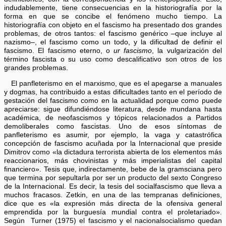
indudablemente, tiene consecuencias en la historiografía por la
forma en que se concibe el fenómeno mucho tiempo. La
historiografía con objeto en el fascismo ha presentado dos grandes
problemas, de otros tantos: el fascismo genérico –que incluye al
nazismo–, el fascismo como un todo, y la dificultad de definir el
fascismo. El fascismo eterno, o
ur fascismo
, la vulgarización del
término fascista o su uso como descalificativo son otros de los
grandes problemas.
El panfleterismo en el marxismo, que es el apegarse a manuales
y dogmas, ha contribuido a estas dificultades tanto en el período de
gestación del fascismo como en la actualidad porque como puede
apreciarse: sigue difundiéndose literatura, desde mundana hasta
académica, de neofascismos y tópicos relacionados a Partidos
demoliberales como fascistas. Uno de esos síntomas de
panfleterismo es asumir, por ejemplo, la vaga y catastrófica
concepción de fascismo acuñada por la Internacional que preside
Dimitrov como «la dictadura terrorista abierta de los elementos más
reaccionarios, más chovinistas y más imperialistas del capital
financiero». Tesis que, indirectamente, bebe de la gramsciana pero
que termina por sepultarla por ser un producto del sexto Congreso
de la Internacional. Es decir, la tesis del socialfascismo que lleva a
muchos fracasos. Zetkin, en una de las tempranas definiciones,
dice que es «la expresión más directa de la ofensiva general
emprendida por la burguesía mundial contra el proletariado».
Según Turner (1975) el fascismo y el nacionalsocialismo quedan