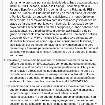
plenamente fascistas por sus particularidades. Entre estos podríamos
incluir a Cruz Flechada, JONS o la Falange Española junto a la
Falange Española de JONS (no confundir con la Falange de FET y
JONS de Franco), la Guardia de Hierro y en menor plano, el rexismo
o Partido Rexista. La cuestión del catolicismo, y la negación de un
modernismo, es el mayor motivo para diferenciarlos y solo darles un
grado de fascitización por la obvia influencia. En los casos donde
haya partidos secesionistas en otras categorías, cuando deberían ser
extravagantes, es a medida de su grado de fascitización o de su
grado de etnocentrismo por encima de la idea de una nación política.
Casos del OUN, el VNV o incluso ERC cuando tuvo simpatías con
Mussolini. Movimientos como Lapua son considerados fascistas, o
fascitizados, por su furibundo nacionalismo y anticomunismo pero
creemos que formaría parte de la derecha primaria finesa, tal como el
carlismo y el tradicionalismo son remanentes de la derecha primaria
en España.
Al chavismo, o socialismo bolivariano, lo habíamos enmarcado en un
artículo publicado en
El Catoblepas
como una derecha no alineada.
Creemos que al no partir de la coyuntura posterior a la IIGM, y al no
tener relación directa con los nacionalismos/fascismos no debe de
considerarse estrictamente un tercerposicionismo. Por el contrario,
creemos que debe estar entre las derechas indefinidas además por
su desarrollo teórico en las distintas fases (MBR-MVR-PSUV).
En los nacionalismos no tradicionales incluimos a movimientos que no
pueden considerarse ni fascistas, ni fascitizados. Movimientos que
tampoco tengan relación formal, o involuntaria, con el
nacionalsocialismo ni que puedan considerarse etnocentristas. Son
nacionalismos no tradicionales porque, en general, parten de una
posición de no alineación (lo que los hace derechas no alineadas) y