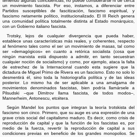
teniendo algunas coincidencias, no puede considerarse ni de cerca
un movimiento fascista. Por eso, instamos, a diferenciar entre
Partidos susceptibles de fascitización, fascismo espiritual, y
fascismo netamente político, institucionalizado. El III Reich genera
una comunidad política totalmente distinta al Estado monárquico,
con un Gobierno italiano fascista.
Trotsky, lejos de cualquier divergencia que pueda haber,
establece unas características más reales, y coherentes, respecto
al fenómeno tales como el ser un movimiento de masas, tal como
ser «demagógicos» en cuanto a retórica socialista (cosa que
ningún marxista está dispuesto a admitir, en tanto secuestran
cualquier noción de socialismo) y como, por ejemplo, ataca la falta
de estrechez de la Internacional cuando esta sugiere que la
dictadura de Miguel Primo de Rivera es un fascismo. Esto no solo lo
desmentirá él, sino toda la historiografía política y de las ideas
posterior. Lo mismo ha de ser aplicable a una amalgama de
movimientos denominados fascistas, bien podría llamársele a
Pilsudski –que Dimitrov llama fascista, de todos modos–,
Mannerheim, Antonescu, etcétera.
Según Mandel los puntos que integran la teoría trotskista del
fascismo son cinco. Primero, que su auge es una expresión de una
grave crisis social del capitalismo maduro. Es decir, como crisis de
reproducción de capital y que la función de los fascistas es, por
medio de la fuerza, revertir la reproducción de capital a sus
condiciones previas en beneficio de los grandes monopolios. Se