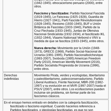
(1942-1945). etnocacerismo peruano (2000), entre
otros.
Fascismo y fascitizados:
Partido Nacional Fascista
(1919-1945), Le Faisceau (1925-1928), Guardia de
Hierro (1927-1941), Parti Fasciste Révolutionnaire
(1928-1945), Rexismo (1930-1945), BUF o Unión
Británica de Fascistas (1933-1940), Partido de la
Cruz Flechada (1933-1945), Juntas de Ofensiva
Nacional-Sindicalista (1932-1934), el fascitizado IKL
(1932-1944), Vlaams Nationaal Verbond o VNV a
medida de que se fascitiza (1933-1945), entre otros.
Nueva derecha:
Movimiento por la Unión (1948-
1973), GRECE (1968), Partido Social-Nacional de
Ucrania (1991-1995), Partido Nacionalbolchevique
(1993-2007), Svoboda (1995) American Freedom
Party (2010), American Identity Movement (2016),
Partido Socialista Progresista de Ucrania (1996),
entre otros.
Derechas
Movimiento Pirata, verdes y ecologistas, libertarismo
indefinidas
y paleolibertarismo, paleoconservadurismo, Partido
Liberal Austriaco, Frente Nacional, MBR-200 (1982-
1997) y su evolución en el MVR (1997-2007) hasta el
PSUV (2007), entre otros. Los ecofascismos pueden
incluirse sin problema, sin formar parte de los
fascismos clásicos.
En el ensayo hemos entrado en detalles con la categoría fascitización,
fascitizado o fascismo espiritual. Cuando hacemos referencia a
Partidos fascitizados, o ideologías fascitizadas, es que no son