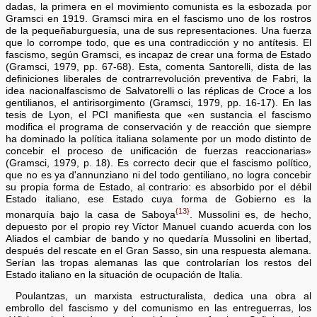
dadas, la primera en el movimiento comunista es la esbozada por
Gramsci en 1919. Gramsci mira en el fascismo uno de los rostros
de la pequeñaburguesía, una de sus representaciones. Una fuerza
que lo corrompe todo, que es una contradicción y no antítesis. El
fascismo, según Gramsci, es incapaz de crear una forma de Estado
(Gramsci, 1979, pp. 67-68). Esta, comenta Santorelli, dista de las
definiciones liberales de contrarrevolución preventiva de Fabri, la
idea nacionalfascismo de Salvatorelli o las réplicas de Croce a los
gentilianos, el antirisorgimento (Gramsci, 1979, pp. 16-17). En las
tesis de Lyon, el PCI manifiesta que «en sustancia el fascismo
modifica el programa de conservación y de reacción que siempre
ha dominado la política italiana solamente por un modo distinto de
concebir el proceso de unificación de fuerzas reaccionarias»
(Gramsci, 1979, p. 18). Es correcto decir que el fascismo político,
que no es ya d'annunziano ni del todo gentiliano, no logra concebir
su propia forma de Estado, al contrario: es absorbido por el débil
Estado italiano, ese Estado cuya forma de Gobierno es la
{13}
monarquía bajo la casa de Saboya
. Mussolini es, de hecho,
depuesto por el propio rey Víctor Manuel cuando acuerda con los
Aliados el cambiar de bando y no quedaría Mussolini en libertad,
después del rescate en el Gran Sasso, sin una respuesta alemana.
Serían las tropas alemanas las que controlarían los restos del
Estado italiano en la situación de ocupación de Italia.
Poulantzas, un marxista estructuralista, dedica una obra al
embrollo del fascismo y del comunismo en las entreguerras, los