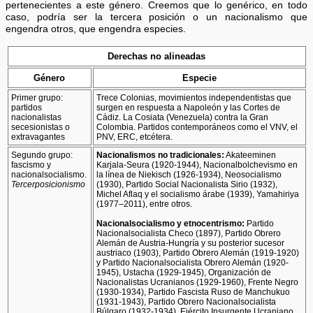
pertenecientes a este género. Creemos que lo genérico, en todo
caso, podría ser la tercera posición o un nacionalismo que
engendra otros, que engendra especies.
Derechas no alineadas
Género
Especie
Primer grupo:
Trece Colonias, movimientos independentistas que
partidos
surgen en respuesta a Napoleón y las Cortes de
nacionalistas
Cádiz. La Cosiata (Venezuela) contra la Gran
secesionistas o
Colombia. Partidos contemporáneos como el VNV, el
extravagantes
PNV, ERC, etcétera.
Segundo grupo:
Nacionalismos no tradicionales:
Akateeminen
fascismo y
Karjala-Seura (1920-1944), Nacionalbolchevismo en
nacionalsocialismo.
la línea de Niekisch (1926-1934), Neosocialismo
Tercerposicionismo
(1930), Partido Social Nacionalista Sirio (1932),
Michel Aflaq y el socialismo árabe (1939), Yamahiriya
(1977–2011), entre otros.
Nacionalsocialismo y etnocentrismo:
Partido
Nacionalsocialista Checo (1897), Partido Obrero
Alemán de Austria-Hungría y su posterior sucesor
austriaco (1903), Partido Obrero Alemán (1919-1920)
y Partido Nacionalsocialista Obrero Alemán (1920-
1945), Ustacha (1929-1945), Organización de
Nacionalistas Ucranianos (1929-1960), Frente Negro
(1930-1934), Partido Fascista Ruso de Manchukuo
(1931-1943), Partido Obrero Nacionalsocialista
Búlgaro (1932-1934), Ejército Insurgente Ucraniano