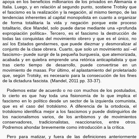
apoya en los beneficios millonarios de los privados en Alemania e
Italia. Luego, y en relación al segundo punto, sostiene Trotsky que
el fascismo es la realización y la negación, al mismo tiempo, de las
tendencias inherentes al capital monopolista en cuanto a organizar
de forma totalitaria la vida y negación porque este proceso
totalitario, dice Mandel, solo puede darse mediante una «profunda
expropiación política». Tercero, es el fascismo la destrucción de
todas las conquistas del movimiento obrero y que es el único, no
así los Estados gendarmes, que puede diezmar y desmoralizar al
conjunto de la clase obrera. Cuarto, que solo un movimiento así –el
fascismo– puede surgir de la pequeña burguesía, que atemorizada,
acabada y en quiebra emprende una retórica anticapitalista y que
tras cierto tiempo de desarrollo, puede convertirse en un
movimiento de masas. Por último, el aplastamiento del proletariado
que, según Trotsky, es necesario para la consecución de los fines
de la dictadura fascista. (Mandel, 2011 pp. 33-37).
Podemos estar de acuerdo o no con muchos de los postulados,
lo cierto es que hay toda una fisionomía de lo que implica el
fascismo en lo político desde un sector de la izquierda comunista,
que es el caso del trotskismo. A diferencia de la ortodoxia, el
trotskismo identifica mejor a los fascismos y puede distinguirlos de
los nacionalismos varios, de los arribismos y de movimientos
conservadores, tradicionalistas, reaccionarios, entre otros.
Podremos ahondar brevemente como introducción a la crítica.
Pero para matizar, y fuera de las definiciones anteriormente