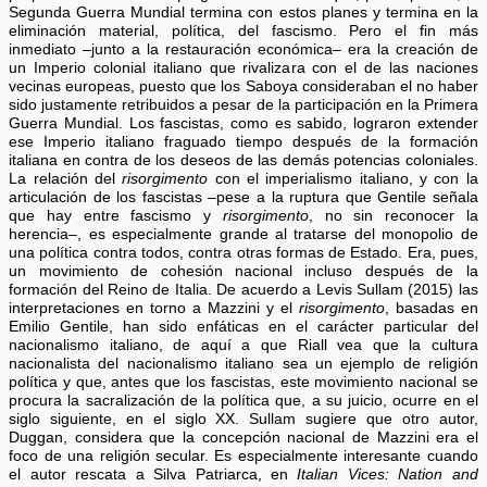
Segunda Guerra Mundial termina con estos planes y termina en la
eliminación material, política, del fascismo. Pero el fin más
inmediato –junto a la restauración económica– era la creación de
un Imperio colonial italiano que rivalizara con el de las naciones
vecinas europeas, puesto que los Saboya consideraban el no haber
sido justamente retribuidos a pesar de la participación en la Primera
Guerra Mundial. Los fascistas, como es sabido, lograron extender
ese Imperio italiano fraguado tiempo después de la formación
italiana en contra de los deseos de las demás potencias coloniales.
La relación del
risorgimento
con el imperialismo italiano, y con la
articulación de los fascistas –pese a la ruptura que Gentile señala
que hay entre fascismo y
risorgimento
, no sin reconocer la
herencia–, es especialmente grande al tratarse del monopolio de
una política contra todos, contra otras formas de Estado. Era, pues,
un movimiento de cohesión nacional incluso después de la
formación del Reino de Italia. De acuerdo a Levis Sullam (2015) las
interpretaciones en torno a Mazzini y el
risorgimento
, basadas en
Emilio Gentile, han sido enfáticas en el carácter particular del
nacionalismo italiano, de aquí a que Riall vea que la cultura
nacionalista del nacionalismo italiano sea un ejemplo de religión
política y que, antes que los fascistas, este movimiento nacional se
procura la sacralización de la política que, a su juicio, ocurre en el
siglo siguiente, en el siglo XX. Sullam sugiere que otro autor,
Duggan, considera que la concepción nacional de Mazzini era el
foco de una religión secular. Es especialmente interesante cuando
el autor rescata a Silva Patriarca, en
Italian Vices: Nation and