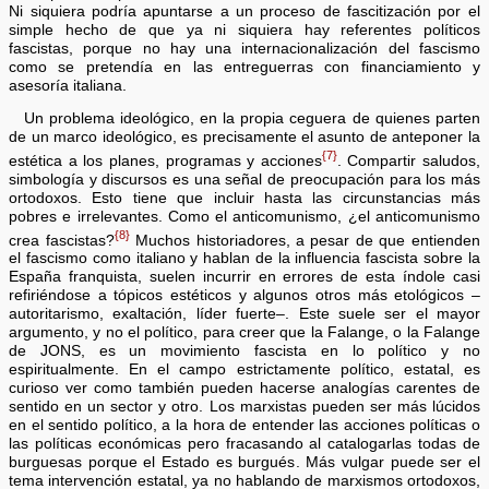
Ni siquiera podría apuntarse a un proceso de fascitización por el
simple hecho de que ya ni siquiera hay referentes políticos
fascistas, porque no hay una internacionalización del fascismo
como se pretendía en las entreguerras con financiamiento y
asesoría italiana.
Un problema ideológico, en la propia ceguera de quienes parten
de un marco ideológico, es precisamente el asunto de anteponer la
{7}
estética a los planes, programas y acciones
. Compartir saludos,
simbología y discursos es una señal de preocupación para los más
ortodoxos. Esto tiene que incluir hasta las circunstancias más
pobres e irrelevantes. Como el anticomunismo, ¿el anticomunismo
{8}
crea fascistas?
Muchos historiadores, a pesar de que entienden
el fascismo como italiano y hablan de la influencia fascista sobre la
España franquista, suelen incurrir en errores de esta índole casi
refiriéndose a tópicos estéticos y algunos otros más etológicos –
autoritarismo, exaltación, líder fuerte–. Este suele ser el mayor
argumento, y no el político, para creer que la Falange, o la Falange
de JONS, es un movimiento fascista en lo político y no
espiritualmente. En el campo estrictamente político, estatal, es
curioso ver como también pueden hacerse analogías carentes de
sentido en un sector y otro. Los marxistas pueden ser más lúcidos
en el sentido político, a la hora de entender las acciones políticas o
las políticas económicas pero fracasando al catalogarlas todas de
burguesas porque el Estado es burgués. Más vulgar puede ser el
tema intervención estatal, ya no hablando de marxismos ortodoxos,