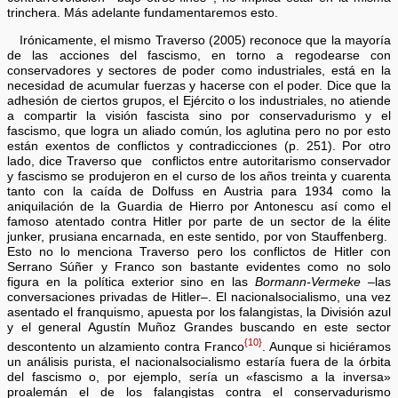
trinchera. Más adelante fundamentaremos esto.
Irónicamente, el mismo Traverso (2005) reconoce que la mayoría
de las acciones del fascismo, en torno a regodearse con
conservadores y sectores de poder como industriales, está en la
necesidad de acumular fuerzas y hacerse con el poder. Dice que la
adhesión de ciertos grupos, el Ejército o los industriales, no atiende
a compartir la visión fascista sino por conservadurismo y el
fascismo, que logra un aliado común, los aglutina pero no por esto
están exentos de conflictos y contradicciones (p. 251). Por otro
lado, dice Traverso que conflictos entre autoritarismo conservador
y fascismo se produjeron en el curso de los años treinta y cuarenta
tanto con la caída de Dolfuss en Austria para 1934 como la
aniquilación de la Guardia de Hierro por Antonescu así como el
famoso atentado contra Hitler por parte de un sector de la élite
junker, prusiana encarnada, en este sentido, por von Stauffenberg.
Esto no lo menciona Traverso pero los conflictos de Hitler con
Serrano Súñer y Franco son bastante evidentes como no solo
figura en la política exterior sino en las
Bormann-Vermeke
–las
conversaciones privadas de Hitler–. El nacionalsocialismo, una vez
asentado el franquismo, apuesta por los falangistas, la División azul
y el general Agustín Muñoz Grandes buscando en este sector
{10}
descontento un alzamiento contra Franco
. Aunque si hiciéramos
un análisis purista, el nacionalsocialismo estaría fuera de la órbita
del fascismo o, por ejemplo, sería un «fascismo a la inversa»
proalemán el de los falangistas contra el conservadurismo