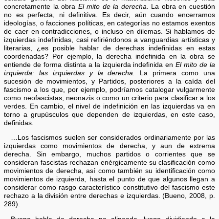
concretamente la obra
El mito de la derecha
. La obra en cuestión
no es perfecta, ni definitiva. Es decir, aún cuando encerramos
ideologías, o facciones políticas, en categorías no estamos exentos
de caer en contradicciones, o incluso en dilemas. Si hablamos de
izquierdas indefinidas, casi refiriéndonos a vanguardias artísticas y
literarias, ¿es posible hablar de derechas indefinidas en estas
coordenadas? Por ejemplo, la derecha indefinida en la obra se
entiende de forma distinta a la izquierda indefinida en
El mito de la
izquierda: las izquierdas y la derecha.
La primera como una
sucesión de movimientos, y Partidos, posteriores a la caída del
fascismo a los que, por ejemplo, podríamos catalogar vulgarmente
como neofascistas, neonazis o como un criterio para clasificar a los
verdes. En cambio, el nivel de indefinición en las izquierdas va en
torno a grupúsculos que dependen de izquierdas, en este caso,
definidas.
…Los fascismos suelen ser considerados ordinariamente por las
izquierdas como movimientos de derecha, y aun de extrema
derecha. Sin embargo, muchos partidos o corrientes que se
consideran fascistas rechazan enérgicamente su clasificación como
movimientos de derecha, así como también su identificación como
movimientos de izquierda, hasta el punto de que algunos llegan a
considerar como rasgo característico constitutivo del fascismo este
rechazo a la división entre derechas e izquierdas. (Bueno, 2008, p.
289).