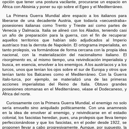
opción que tener una postura vacilante, procurarse un espacio en
África con Abisinia y poner su ojo sobre el Egeo y el Mediterráneo.
La Primera Guerra Mundial abre espacio a los italianos para
liberarse de una decadente Austria, que todavía «secuestraba»
posesiones italianas como Trento y Trieste así como partes de
Venecia y Dalmacia. Italia se alineó con los Aliados, teniendo casi
un año de preparación para la guerra, con el fin de recuperar
aquellos territorios que habían sido adjudicados al Imperio
austríaco tras la derrota de Napoleón. El ortograma imperialista, en
tanto prolepsis, va formándose de forma cercana con la propia idea
nacional, con la materialización del nacionalismo italiano. El
risorgimento
es, al mismo tiempo, una reivindicación imperialista y
busca, en esencia, envolver a los enemigos. A los austríacos y a los
turcos, unos que tenían los ojos sobre el sur de Europa y otros que
tenían tanto los Balcanes como el Mediterráneo. Con la Guerra
ítalo-turca, por ejemplo, se materializó una de las primeras
acciones imperialistas del Reino de Italia. Obtuvo grandes
posesiones otomanas en el Mediterráneo, véase el Dodecaneso, y
África del norte.
Curiosamente con la Primera Guerra Mundial, el enemigo no solo
sería envuelto sino aniquilado políticamente. Con una anamnesis
en la idea de envolver al enemigo, y reivindicarse en el estadio
colonial, los fascistas heredan, pues, una prolepsis que lleva tiempo
perfeccionándose y que los fascistas, en el poder desde 1922, se
proponen llevar a cabo progresivamente. Aunque, por supuesto, la