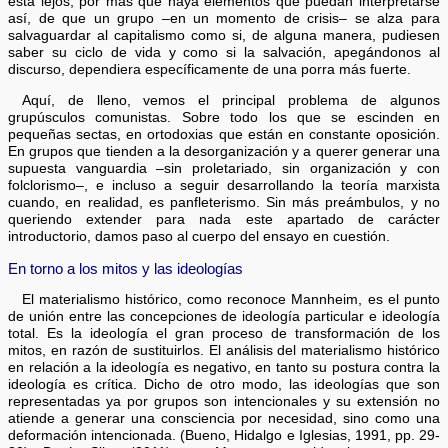
está lejos, por más que haya elementos que puedan interpretarse
así, de que un grupo –en un momento de crisis– se alza para
salvaguardar al capitalismo como si, de alguna manera, pudiesen
saber su ciclo de vida y como si la salvación, apegándonos al
discurso, dependiera específicamente de una porra más fuerte.
Aquí, de lleno, vemos el principal problema de algunos
grupúsculos comunistas. Sobre todo los que se escinden en
pequeñas sectas, en ortodoxias que están en constante oposición.
En grupos que tienden a la desorganización y a querer generar una
supuesta vanguardia –sin proletariado, sin organización y con
folclorismo–, e incluso a seguir desarrollando la teoría marxista
cuando, en realidad, es panfleterismo. Sin más preámbulos, y no
queriendo extender para nada este apartado de carácter
introductorio, damos paso al cuerpo del ensayo en cuestión.
En torno a los mitos y las ideologías
El materialismo histórico, como reconoce Mannheim, es el punto
de unión entre las concepciones de ideología particular e ideología
total. Es la ideología el gran proceso de transformación de los
mitos, en razón de sustituirlos. El análisis del materialismo histórico
en relación a la ideología es negativo, en tanto su postura contra la
ideología es crítica. Dicho de otro modo, las ideologías que son
representadas ya por grupos son intencionales y su extensión no
atiende a generar una consciencia por necesidad, sino como una
deformación intencionada. (Bueno, Hidalgo e Iglesias, 1991, pp. 29-