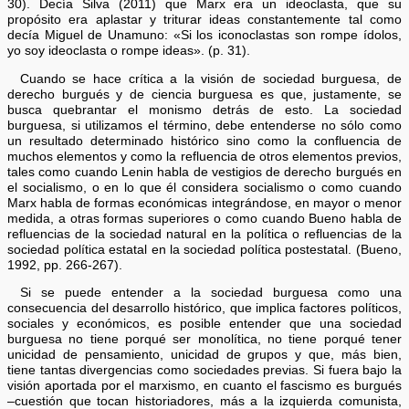
30). Decía Silva (2011) que Marx era un ideoclasta, que su
propósito era aplastar y triturar ideas constantemente tal como
decía Miguel de Unamuno: «Si los iconoclastas son rompe ídolos,
yo soy ideoclas­ta o rompe ideas». (p. 31).
Cuando se hace crítica a la visión de sociedad burguesa, de
derecho burgués y de ciencia burguesa es que, justamente, se
busca quebrantar el monismo detrás de esto. La sociedad
burguesa, si utilizamos el término, debe entenderse no sólo como
un resultado determinado histórico sino como la confluencia de
muchos elementos y como la refluencia de otros elementos previos,
tales como cuando Lenin habla de vestigios de derecho burgués en
el socialismo, o en lo que él considera socialismo o como cuando
Marx habla de formas económicas integrándose, en mayor o menor
medida, a otras formas superiores o como cuando Bueno habla de
refluencias de la sociedad natural en la política o refluencias de la
sociedad política estatal en la sociedad política postestatal. (Bueno,
1992, pp. 266-267).
Si se puede entender a la sociedad burguesa como una
consecuencia del desarrollo histórico, que implica factores políticos,
sociales y económicos, es posible entender que una sociedad
burguesa no tiene porqué ser monolítica, no tiene porqué tener
unicidad de pensamiento, unicidad de grupos y que, más bien,
tiene tantas divergencias como sociedades previas. Si fuera bajo la
visión aportada por el marxismo, en cuanto el fascismo es burgués
–cuestión que tocan historiadores, más a la izquierda comunista,