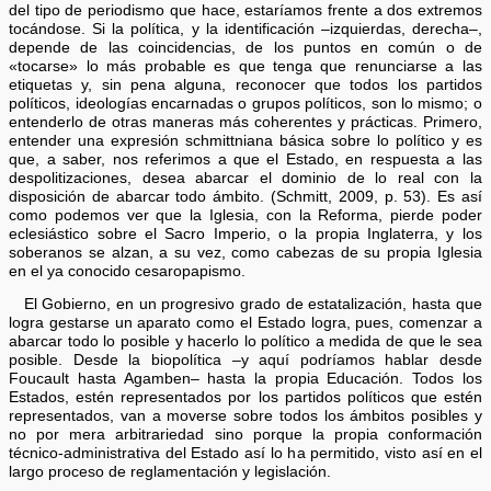
del tipo de periodismo que hace, estaríamos frente a dos extremos
tocándose. Si la política, y la identificación –izquierdas, derecha–,
depende de las coincidencias, de los puntos en común o de
«tocarse» lo más probable es que tenga que renunciarse a las
etiquetas y, sin pena alguna, reconocer que todos los partidos
políticos, ideologías encarnadas o grupos políticos, son lo mismo; o
entenderlo de otras maneras más coherentes y prácticas. Primero,
entender una expresión schmittniana básica sobre lo político y es
que, a saber, nos referimos a que el Estado, en respuesta a las
despolitizaciones, desea abarcar el dominio de lo real con la
disposición de abarcar todo ámbito. (Schmitt, 2009, p. 53). Es así
como podemos ver que la Iglesia, con la Reforma, pierde poder
eclesiástico sobre el Sacro Imperio, o la propia Inglaterra, y los
soberanos se alzan, a su vez, como cabezas de su propia Iglesia
en el ya conocido cesaropapismo.
El Gobierno, en un progresivo grado de estatalización, hasta que
logra gestarse un aparato como el Estado logra, pues, comenzar a
abarcar todo lo posible y hacerlo lo político a medida de que le sea
posible. Desde la biopolítica –y aquí podríamos hablar desde
Foucault hasta Agamben– hasta la propia Educación. Todos los
Estados, estén representados por los partidos políticos que estén
representados, van a moverse sobre todos los ámbitos posibles y
no por mera arbitrariedad sino porque la propia conformación
técnico-administrativa del Estado así lo ha permitido, visto así en el
largo proceso de reglamentación y legislación.