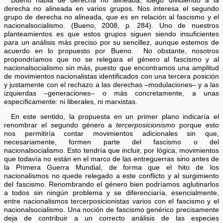
Bueno habla de derecha no alineada, luego dividiendo a la
derecha no alineada en varios grupos. Nos interesa el segundo
grupo de derecha no alineada, que es en relación al fascismo y el
nacionalsocialismo. (Bueno, 2008, p. 284). Uno de nuestros
planteamientos es que estos grupos siguen siendo insuficientes
para un análisis más preciso por su sencillez, aunque estemos de
acuerdo en lo propuesto por Bueno. No obstante, nosotros
propondríamos que no se relegara el género al fascismo y al
nacionalsocialismo sin más, puesto que encontramos una amplitud
de movimientos nacionalistas identificados con una tercera posición
y justamente con el rechazo a las derechas –modulaciones– y a las
izquierdas –generaciones– o más concretamente, a unas
específicamente: ni liberales, ni marxistas.
En este sentido, la propuesta en un primer plano indicaría el
renombrar el segundo género a
tercerposicionismo
porque esto
nos permitiría contar movimientos adicionales sin que,
necesariamente, formen parte del fascismo o del
nacionalsocialismo. Esto tendría que incluir, por lógica, movimientos
que todavía no están en el marco de las entreguerras sino antes de
la Primera Guerra Mundial, de forma que el hito de los
nacionalismos no quede relegado a este conflicto y al surgimiento
del fascismo. Renombrando el género bien podríamos aglutinarlos
a todos sin ningún problema y se diferenciaría, esencialmente,
entre nacionalismos tercerposicionistas varios con el fascismo y el
nacionalsocialismo. Una noción de fascismo genérico precisamente
deja de contribuir a un correcto análisis de las especies