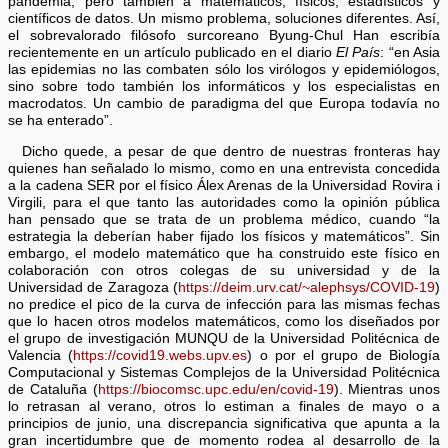
pandemia, pero también a matemáticos, físicos, estadísticos y
científicos de datos. Un mismo problema, soluciones diferentes. Así,
el sobrevalorado filósofo surcoreano Byung-Chul Han escribía
recientemente en un artículo publicado en el diario
El País
: “en Asia
las epidemias no las combaten sólo los virólogos y epidemiólogos,
sino sobre todo también los informáticos y los especialistas en
macrodatos. Un cambio de paradigma del que Europa todavía no
se ha enterado”.
Dicho quede, a pesar de que dentro de nuestras fronteras hay
quienes han señalado lo mismo, como en una entrevista concedida
a la cadena SER por el físico Álex Arenas de la Universidad Rovira i
Virgili, para el que tanto las autoridades como la opinión pública
han pensado que se trata de un problema médico, cuando “la
estrategia la deberían haber fijado los físicos y matemáticos”. Sin
embargo, el modelo matemático que ha construido este físico en
colaboración con otros colegas de su universidad y de la
Universidad de Zaragoza (
https://deim.urv.cat/~alephsys/COVID-19
)
no predice el pico de la curva de infección para las mismas fechas
que lo hacen otros modelos matemáticos, como los diseñados por
el grupo de investigación MUNQU de la Universidad Politécnica de
Valencia (
https://covid19.webs.upv.es
) o por el grupo de Biología
Computacional y Sistemas Complejos de la Universidad Politécnica
de Cataluña (
https://biocomsc.upc.edu/en/covid-19
). Mientras unos
lo retrasan al verano, otros lo estiman a finales de mayo o a
principios de junio, una discrepancia significativa que apunta a la
gran incertidumbre que de momento rodea al desarrollo de la