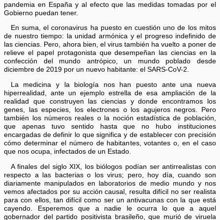
pandemia en España y al efecto que las medidas tomadas por el
Gobierno puedan tener.
En suma, el coronavirus ha puesto en cuestión uno de los mitos
de nuestro tiempo: la unidad armónica y el progreso indefinido de
las ciencias. Pero, ahora bien, el virus también ha vuelto a poner de
relieve el papel protagonista que desempeñan las ciencias en la
confección del mundo antrópico, un mundo poblado desde
diciembre de 2019 por un nuevo habitante: el SARS-CoV-2.
La medicina y la biología nos han puesto ante una nueva
hiperrealidad, ante un ejemplo estrella de esa ampliación de la
realidad que construyen las ciencias y donde encontramos los
genes, las especies, los electrones o los agujeros negros. Pero
también los números reales o la noción estadística de población,
que apenas tuvo sentido hasta que no hubo instituciones
encargadas de definir lo que significa y de establecer con precisión
cómo determinar el número de habitantes, votantes o, en el caso
que nos ocupa, infectados de un Estado.
A finales del siglo XIX, los biólogos podían ser antirrealistas con
respecto a las bacterias o los virus; pero, hoy día, cuando son
diariamente manipulados en laboratorios de medio mundo y nos
vemos afectados por su acción causal, resulta difícil no ser realista
para con ellos, tan difícil como ser un antivacunas con la que está
cayendo. Esperemos que a nadie le ocurra lo que a aquel
gobernador del partido positivista brasileño, que murió de viruela