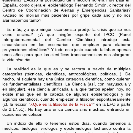
epidemia? ¿Acaso la posibilidad de infección no era muy baja en
España, como dijera el epidemiólogo Fernando Simón, director del
Centro de Coordinación de Alertas y Emergencias Sanitarias?
¿Acaso no morían más pacientes por gripe cada año y no nos
alarmábamos tanto?
Es más, ¿a que ningún economista predijo la crisis que se nos
viene encima? ¿A que ningún experto del IPCC (Panel
Intergubernamental del Cambio Climático) introdujo esta
circunstancia en los escenarios que emplean para elaborar
proyecciones climáticas? Y todo esto justo cuando faltaban apenas
unos años para que los científicos transhumanistas nos alargaran
la vida
sine die
.
La realidad es la que es y se recorta a través de múltiples
categorías (técnicas, científicas, antropológicas, políticas…). De
hecho, ni siquiera hay una única categoría científica, como quieren
los fundamentalistas científicos. La Ciencia (así, con mayúscula y
en singular), esa ciencia unificada a la que tantos apelan hoy, no
existe más que en la cabeza de algunos epistemólogos y de
algunos científicos, cuando empiezan a filosofar espontáneamente
(cf. la lección “
¿Qué es la filosofía de la Física?
” en la EFO a partir
de 2:17:51). No hay una única ciencia sino muchas, entrando en
ocasiones en colisión.
Un indicio de ello lo tenemos estos días, cuando tenemos a
médicos, biólogos, virólogos y epidemiólogos luchando contra la