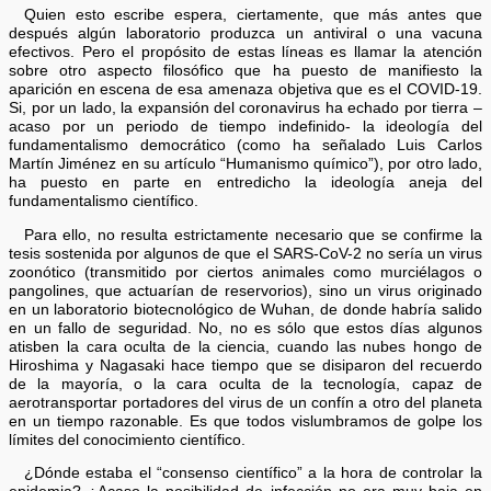
Quien esto escribe espera, ciertamente, que más antes que
después algún laboratorio produzca un antiviral o una vacuna
efectivos. Pero el propósito de estas líneas es llamar la atención
sobre otro aspecto filosófico que ha puesto de manifiesto la
aparición en escena de esa amenaza objetiva que es el COVID-19.
Si, por un lado, la expansión del coronavirus ha echado por tierra –
acaso por un periodo de tiempo indefinido- la ideología del
fundamentalismo democrático (como ha señalado Luis Carlos
Martín Jiménez en su artículo “Humanismo químico”), por otro lado,
ha puesto en parte en entredicho la ideología aneja del
fundamentalismo científico.
Para ello, no resulta estrictamente necesario que se confirme la
tesis sostenida por algunos de que el SARS-CoV-2 no sería un virus
zoonótico (transmitido por ciertos animales como murciélagos o
pangolines, que actuarían de reservorios), sino un virus originado
en un laboratorio biotecnológico de Wuhan, de donde habría salido
en un fallo de seguridad. No, no es sólo que estos días algunos
atisben la cara oculta de la ciencia, cuando las nubes hongo de
Hiroshima y Nagasaki hace tiempo que se disiparon del recuerdo
de la mayoría, o la cara oculta de la tecnología, capaz de
aerotransportar portadores del virus de un confín a otro del planeta
en un tiempo razonable. Es que todos vislumbramos de golpe los
límites del conocimiento científico.
¿Dónde estaba el “consenso científico” a la hora de controlar la