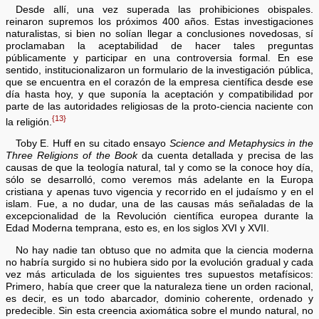
Desde allí, una vez superada las prohibiciones obispales.
reinaron supremos los próximos 400 años. Estas investigaciones
naturalistas, si bien no solían llegar a conclusiones novedosas, sí
proclamaban la aceptabilidad de hacer tales preguntas
públicamente y participar en una controversia formal. En ese
sentido, institucionalizaron un formulario de la investigación pública,
que se encuentra en el corazón de la empresa científica desde ese
día hasta hoy, y que suponía la aceptación y compatibilidad por
parte de las autoridades religiosas de la proto-ciencia naciente con
{13}
la religión.
Toby E. Huff en su citado ensayo
Science and Metaphysics in the
Three Religions of the Book
da cuenta detallada y precisa de las
causas de que la teología natural, tal y como se la conoce hoy día,
sólo se desarrolló, como veremos más adelante en la Europa
cristiana y apenas tuvo vigencia y recorrido en el judaísmo y en el
islam. Fue, a no dudar, una de las causas más señaladas de la
excepcionalidad de la Revolución científica europea durante la
Edad Moderna temprana, esto es, en los siglos XVI y XVII.
No hay nadie tan obtuso que no admita que la ciencia moderna
no habría surgido si no hubiera sido por la evolución gradual y cada
vez más articulada de los siguientes tres supuestos metafísicos:
Primero, había que creer que la naturaleza tiene un orden racional,
es decir, es un todo abarcador, dominio coherente, ordenado y
predecible. Sin esta creencia axiomática sobre el mundo natural, no