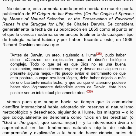
No obstante, esta armonía quedó pronto herida de muerte por la
publicación de
El Origen de las Especies
(
On the Origin of Species
by Means of Natural Selection, or the Preservation of Favoured
Races in the Struggle for Life
) de Charles Darwin. Se considera
generalmente la fecha de su publicación en 1859 como el punto en
el que la ciencia moderna se emancipó totalmente de cualquier tipo
de teología natural habida y por haber. Tocante a esto, en 1986,
Richard Dawkins sostuvo que:
{35}
“Antes de Darwin, un ateo, siguiendo a Hume
, pudo haber
dicho: «Carezco de explicación para el diseño biológico
complejo. Todo lo que sé es que Dios no es una buena
explicación, conque debemos esperar y desear que alguien nos
presente alguna mejor.» No puedo evitar el sentimiento de que
esta postura, aunque resultara lógica, debe haber dejado a más
de uno bastante insatisfecho, y que aunque el ateísmo pudiese
haber sido lógicamente defendible antes de Darwin, éste hizo
{36}
posible ser un intelectual plenamente ateo.”
Vemos pues que aunque hacía ya tiempo que la comunidad
científica internacional había adoptado sin reservas el naturalismo
metodológico y desechado, siguiendo a Hume, los milagros – o lo
que coloquialmente se denomina como “Dios en las brechas” (o
“
God in the gaps
”, que suena mejor) – y la intervención divina o
supernatural en los fenómenos naturales objeto de estudio,
comprensión y explicación a la hora de hacer ciencia, antes de