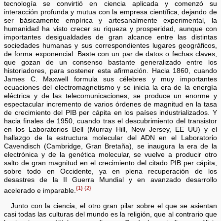
tecnología se convirtió en ciencia aplicada y comenzó su
interacción profunda y mutua con la empresa científica, dejando de
ser básicamente empírica y artesanalmente experimental, la
humanidad ha visto crecer su riqueza y prosperidad, aunque con
importantes desigualdades de gran alcance entre las distintas
sociedades humanas y sus correspondientes lugares geográficos,
de forma exponencial. Baste con un par de datos o fechas claves,
que gozan de un consenso bastante generalizado entre los
historiadores, para sostener esta afirmación. Hacia 1860, cuando
James C. Maxwell formula sus célebres y muy importantes
ecuaciones del electromagnetismo y se inicia la era de la energía
eléctrica y de las telecomunicaciones, se produce un enorme y
espectacular incremento de varios órdenes de magnitud en la tasa
de crecimiento del PIB per cápita en los países industrializados. Y
hacia finales de 1950, cuando tras el descubrimiento del transistor
en los Laboratorios Bell (Murray Hill, New Jersey, EE UU) y el
hallazgo de la estructura molecular del ADN en el Laboratorio
Cavendisch (Cambridge, Gran Bretaña), se inaugura la era de la
electrónica y de la genética molecular, se vuelve a producir otro
salto de gran magnitud en el crecimiento del citado PIB per cápita,
sobre todo en Occidente, ya en plena recuperación de los
desastres de la II Guerra Mundial y en avanzado desarrollo
{1}
{2}
acelerado e imparable.
Junto con la ciencia, el otro gran pilar sobre el que se asientan
casi todas las culturas del mundo es la religión, que al contrario que