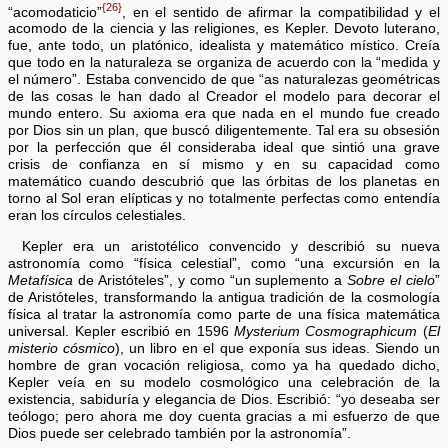
{26}
“acomodaticio”
, en el sentido de afirmar la compatibilidad y el
acomodo de la ciencia y las religiones, es Kepler. Devoto luterano,
fue, ante todo, un platónico, idealista y matemático místico. Creía
que todo en la naturaleza se organiza de acuerdo con la “medida y
el número”. Estaba convencido de que “as naturalezas geométricas
de las cosas le han dado al Creador el modelo para decorar el
mundo entero. Su axioma era que nada en el mundo fue creado
por Dios sin un plan, que buscó diligentemente. Tal era su obsesión
por la perfección que él consideraba ideal que sintió una grave
crisis de confianza en sí mismo y en su capacidad como
matemático cuando descubrió que las órbitas de los planetas en
torno al Sol eran elípticas y no totalmente perfectas como entendía
eran los círculos celestiales.
Kepler era un aristotélico convencido y describió su nueva
astronomía como “física celestial”, como “una excursión en la
Metafísica
de Aristóteles”, y como “un suplemento a
Sobre el cielo
”
de Aristóteles, transformando la antigua tradición de la cosmología
física al tratar la astronomía como parte de una física matemática
universal. Kepler escribió en 1596
Mysterium Cosmographicum
(
El
misterio cósmico
), un libro en el que exponía sus ideas. Siendo un
hombre de gran vocación religiosa, como ya ha quedado dicho,
Kepler veía en su modelo cosmológico una celebración de la
existencia, sabiduría y elegancia de Dios. Escribió: “yo deseaba ser
teólogo; pero ahora me doy cuenta gracias a mi esfuerzo de que
Dios puede ser celebrado también por la astronomía”.