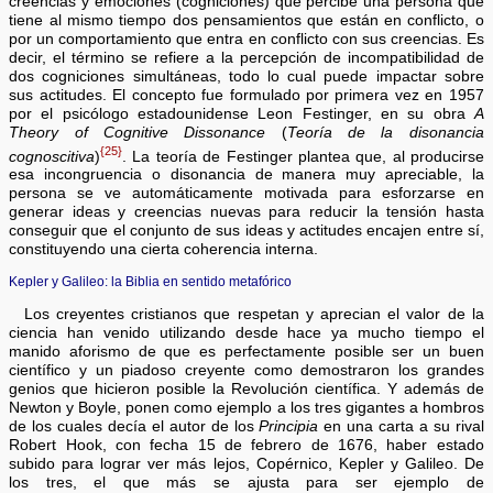
creencias y emociones (cogniciones) que percibe una persona que
tiene al mismo tiempo dos pensamientos que están en conflicto, o
por un comportamiento que entra en conflicto con sus creencias. Es
decir, el término se refiere a la percepción de incompatibilidad de
dos cogniciones simultáneas, todo lo cual puede impactar sobre
sus actitudes. El concepto fue formulado por primera vez en 1957
por el psicólogo estadounidense Leon Festinger, en su obra
A
Theory of Cognitive Dissonance
(
Teoría de la disonancia
{25}
cognoscitiva
)
. La teoría de Festinger plantea que, al producirse
esa incongruencia o disonancia de manera muy apreciable, la
persona se ve automáticamente motivada para esforzarse en
generar ideas y creencias nuevas para reducir la tensión hasta
conseguir que el conjunto de sus ideas y actitudes encajen entre sí,
constituyendo una cierta coherencia interna.
Kepler y Galileo: la Biblia en sentido metafórico
Los creyentes cristianos que respetan y aprecian el valor de la
ciencia han venido utilizando desde hace ya mucho tiempo el
manido aforismo de que es perfectamente posible ser un buen
científico y un piadoso creyente como demostraron los grandes
genios que hicieron posible la Revolución científica. Y además de
Newton y Boyle, ponen como ejemplo a los tres gigantes a hombros
de los cuales decía el autor de los
Principia
en una carta a su rival
Robert Hook, con fecha 15 de febrero de 1676, haber estado
subido para lograr ver más lejos, Copérnico, Kepler y Galileo. De
los tres, el que más se ajusta para ser ejemplo de