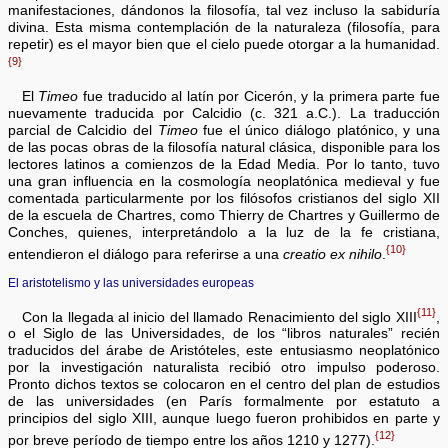
manifestaciones, dándonos la filosofía, tal vez incluso la sabiduría
divina. Esta misma contemplación de la naturaleza (filosofía, para
repetir) es el mayor bien que el cielo puede otorgar a la humanidad.
{9}
El
Timeo
fue traducido al latín por Cicerón, y la primera parte fue
nuevamente traducida por Calcidio (c. 321 a.C.). La traducción
parcial de Calcidio del
Timeo
fue el único diálogo platónico, y una
de las pocas obras de la filosofía natural clásica, disponible para los
lectores latinos a comienzos de la Edad Media. Por lo tanto, tuvo
una gran influencia en la cosmología neoplatónica medieval y fue
comentada particularmente por los filósofos cristianos del siglo XII
de la escuela de Chartres, como Thierry de Chartres y Guillermo de
Conches, quienes, interpretándolo a la luz de la fe cristiana,
{10}
entendieron el diálogo para referirse a una
creatio ex nihilo
.
El aristotelismo y las universidades europeas
{11}
Con la llegada al inicio del llamado Renacimiento del siglo XIII
,
o el Siglo de las Universidades, de los “libros naturales” recién
traducidos del árabe de Aristóteles, este entusiasmo neoplatónico
por la investigación naturalista recibió otro impulso poderoso.
Pronto dichos textos se colocaron en el centro del plan de estudios
de las universidades (en París formalmente por estatuto a
principios del siglo XIII, aunque luego fueron prohibidos en parte y
{12}
por breve período de tiempo entre los años 1210 y 1277).