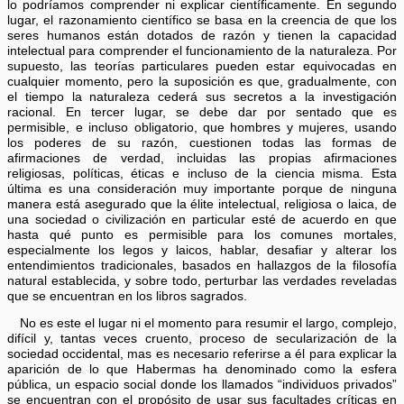
lo podríamos comprender ni explicar científicamente. En segundo
lugar, el razonamiento científico se basa en la creencia de que los
seres humanos están dotados de razón y tienen la capacidad
intelectual para comprender el funcionamiento de la naturaleza. Por
supuesto, las teorías particulares pueden estar equivocadas en
cualquier momento, pero la suposición es que, gradualmente, con
el tiempo la naturaleza cederá sus secretos a la investigación
racional. En tercer lugar, se debe dar por sentado que es
permisible, e incluso obligatorio, que hombres y mujeres, usando
los poderes de su razón, cuestionen todas las formas de
afirmaciones de verdad, incluidas las propias afirmaciones
religiosas, políticas, éticas e incluso de la ciencia misma. Esta
última es una consideración muy importante porque de ninguna
manera está asegurado que la élite intelectual, religiosa o laica, de
una sociedad o civilización en particular esté de acuerdo en que
hasta qué punto es permisible para los comunes mortales,
especialmente los legos y laicos, hablar, desafiar y alterar los
entendimientos tradicionales, basados en hallazgos de la filosofía
natural establecida, y sobre todo, perturbar las verdades reveladas
que se encuentran en los libros sagrados.
No es este el lugar ni el momento para resumir el largo, complejo,
difícil y, tantas veces cruento, proceso de secularización de la
sociedad occidental, mas es necesario referirse a él para explicar la
aparición de lo que Habermas ha denominado como la esfera
pública, un espacio social donde los llamados “individuos privados”
se encuentran con el propósito de usar sus facultades críticas en