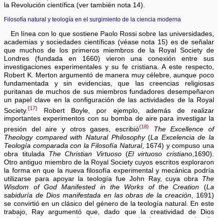
la Revolución científica (ver también nota 14).
Filosofía natural y teología en el surgimiento de la ciencia moderna
En línea con lo que sostiene Paolo Rossi sobre las universidades,
academias y sociedades científicas (véase nota 15) es de señalar
que muchos de los primeros miembros de la Royal Society de
Londres (fundada en 1660) vieron una conexión entre sus
investigaciones experimentales y su fe cristiana. A este respecto,
Robert K. Merton argumentó de manera muy célebre, aunque poco
fundamentada y sin evidencias, que las creencias religiosas
puritanas de muchos de sus miembros fundadores desempeñaron
un papel clave en la configuración de las actividades de la Royal
{17}
Society.
Robert Boyle, por ejemplo, además de realizar
importantes experimentos con su bomba de aire para investigar la
{18}
presión del aire y otros gases, escribió
The Excellence of
Theology compared with Natural Philosophy
(
La Excelencia de la
Teología comparada con la Filosofía Natural
, 1674) y compuso una
obra titulada
The Christian Virtuoso
(
El virtuoso cristiano
,1690).
Otro antiguo miembro de la Royal Society cuyos escritos exploraron
la forma en que la nueva filosofía experimental y mecánica podría
utilizarse para apoyar la teología fue John Ray, cuya obra
The
Wisdom of God Manifested in the Works of the Creation
(
La
sabiduría de Dios manifestada en las obras de la creación
, 1691)
se convirtió en un clásico del género de la teología natural. En este
trabajo, Ray argumentó que, dado que la creatividad de Dios