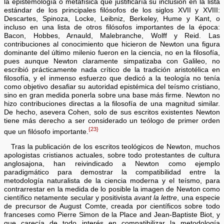
la epistemología o metafísica que justificaría su inclusión en la lista
estándar de los principales filósofos de los siglos XVII y XVIII:
Descartes, Spinoza, Locke, Leibniz, Berkeley, Hume y Kant, o
incluso en una lista de otros filósofos importantes de la época:
Bacon, Hobbes, Arnauld, Malebranche, Wolff y Reid. Las
contribuciones al conocimiento que hicieron de Newton una figura
dominante del último milenio fueron en la ciencia, no en la filosofía,
pues aunque Newton claramente simpatizaba con Galileo, no
escribió prácticamente nada crítico de la tradición aristotélica en
filosofía, y el inmenso esfuerzo que dedicó a la teología no tenía
como objetivo desafiar su autoridad epistémica del teísmo cristiano,
sino en gran medida ponerla sobre una base más firme. Newton no
hizo contribuciones directas a la filosofía de una magnitud similar.
De hecho, asevera Cohen, solo de sus escritos existentes Newton
tiene más derecho a ser considerado un teólogo de primer orden
{23}
que un filósofo importante.
Tras la publicación de los escritos teológicos de Newton, muchos
apologistas cristianos actuales, sobre todo protestantes de cultura
anglosajona, han reivindicado a Newton como ejemplo
paradigmático para demostrar la compatibilidad entre la
metodología naturalista de la ciencia moderna y el teísmo, para
contrarrestar en la medida de lo posible la imagen de Newton como
científico netamente secular y positivista
avant la lettre
, una especie
de precursor de August Comte, creada por científicos sobre todo
franceses como Pierre Simon de la Place and Jean-Baptiste Biot, y
que carecía de todo interés en compatibilizar la metodología