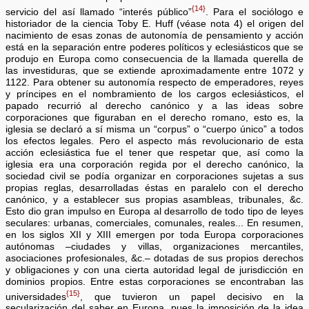
{14}
servicio del así llamado “interés público”
. Para el sociólogo e
historiador de la ciencia Toby E. Huff (véase nota 4) el origen del
nacimiento de esas zonas de autonomía de pensamiento y acción
está en la separación entre poderes políticos y eclesiásticos que se
produjo en Europa como consecuencia de la llamada querella de
las investiduras, que se extiende aproximadamente entre 1072 y
1122. Para obtener su autonomía respecto de emperadores, reyes
y príncipes en el nombramiento de los cargos eclesiásticos, el
papado recurrió al derecho canónico y a las ideas sobre
corporaciones que figuraban en el derecho romano, esto es, la
iglesia se declaró a sí misma un “corpus” o “cuerpo único” a todos
los efectos legales. Pero el aspecto más revolucionario de esta
acción eclesiástica fue el tener que respetar que, así como la
iglesia era una corporación regida por el derecho canónico, la
sociedad civil se podía organizar en corporaciones sujetas a sus
propias reglas, desarrolladas éstas en paralelo con el derecho
canónico, y a establecer sus propias asambleas, tribunales, &c.
Esto dio gran impulso en Europa al desarrollo de todo tipo de leyes
seculares: urbanas, comerciales, comunales, reales... En resumen,
en los siglos XII y XIII emergen por toda Europa corporaciones
autónomas –ciudades y villas, organizaciones mercantiles,
asociaciones profesionales, &c.– dotadas de sus propios derechos
y obligaciones y con una cierta autoridad legal de jurisdicción en
dominios propios. Entre estas corporaciones se encontraban las
{15}
universidades
, que tuvieron un papel decisivo en la
secularización del saber en Europa, pues la imposición de la idea