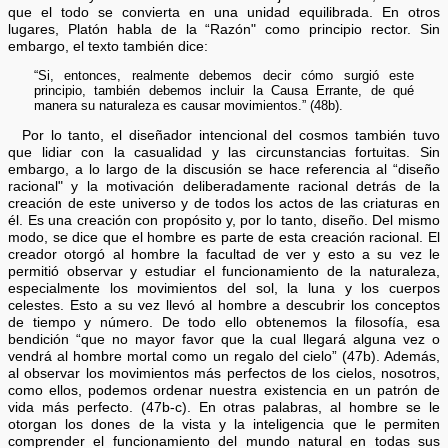
que el todo se convierta en una unidad equilibrada. En otros
lugares, Platón habla de la “Razón" como principio rector. Sin
embargo, el texto también dice:
“Si, entonces, realmente debemos decir cómo surgió este
principio, también debemos incluir la Causa Errante, de qué
manera su naturaleza es causar movimientos.” (48b).
Por lo tanto, el diseñador intencional del cosmos también tuvo
que lidiar con la casualidad y las circunstancias fortuitas. Sin
embargo, a lo largo de la discusión se hace referencia al “diseño
racional" y la motivación deliberadamente racional detrás de la
creación de este universo y de todos los actos de las criaturas en
él. Es una creación con propósito y, por lo tanto, diseño. Del mismo
modo, se dice que el hombre es parte de esta creación racional. El
creador otorgó al hombre la facultad de ver y esto a su vez le
permitió observar y estudiar el funcionamiento de la naturaleza,
especialmente los movimientos del sol, la luna y los cuerpos
celestes. Esto a su vez llevó al hombre a descubrir los conceptos
de tiempo y número. De todo ello obtenemos la filosofía, esa
bendición “que no mayor favor que la cual llegará alguna vez o
vendrá al hombre mortal como un regalo del cielo” (47b). Además,
al observar los movimientos más perfectos de los cielos, nosotros,
como ellos, podemos ordenar nuestra existencia en un patrón de
vida más perfecto. (47b-c). En otras palabras, al hombre se le
otorgan los dones de la vista y la inteligencia que le permiten
comprender el funcionamiento del mundo natural en todas sus