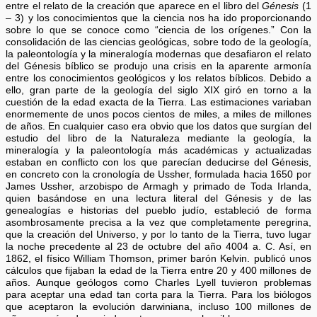
entre el relato de la creación que aparece en el libro del
Génesis
(1
– 3) y los conocimientos que la ciencia nos ha ido proporcionando
sobre lo que se conoce como “ciencia de los orígenes.” Con la
consolidación de las ciencias geológicas, sobre todo de la geología,
la paleontología y la mineralogía modernas que desafiaron el relato
del Génesis bíblico se produjo una crisis en la aparente armonía
entre los conocimientos geológicos y los relatos bíblicos. Debido a
ello, gran parte de la geología del siglo XIX giró en torno a la
cuestión de la edad exacta de la Tierra. Las estimaciones variaban
enormemente de unos pocos cientos de miles, a miles de millones
de años. En cualquier caso era obvio que los datos que surgían del
estudio del libro de la Naturaleza mediante la geología, la
mineralogía y la paleontología más académicas y actualizadas
estaban en conflicto con los que parecían deducirse del Génesis,
en concreto con la cronología de Ussher, formulada hacia 1650 por
James Ussher, arzobispo de Armagh y primado de Toda Irlanda,
quien basándose en una lectura literal del Génesis y de las
genealogías e historias del pueblo judío, estableció de forma
asombrosamente precisa a la vez que completamente peregrina,
que la creación del Universo, y por lo tanto de la Tierra, tuvo lugar
la noche precedente al 23 de octubre del año 4004 a. C. Así, en
1862, el físico William Thomson, primer barón Kelvin. publicó unos
cálculos que fijaban la edad de la Tierra entre 20 y 400 millones de
años. Aunque geólogos como Charles Lyell tuvieron problemas
para aceptar una edad tan corta para la Tierra. Para los biólogos
que aceptaron la evolución darwiniana, incluso 100 millones de