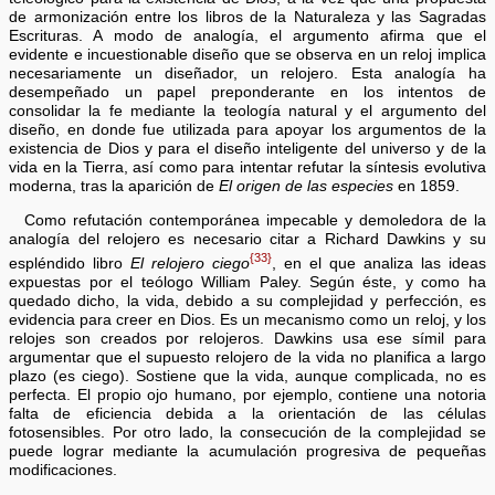
de armonización entre los libros de la Naturaleza y las Sagradas
Escrituras. A modo de analogía, el argumento afirma que el
evidente e incuestionable diseño que se observa en un reloj implica
necesariamente un diseñador, un relojero. Esta analogía ha
desempeñado un papel preponderante en los intentos de
consolidar la fe mediante la teología natural y el argumento del
diseño, en donde fue utilizada para apoyar los argumentos de la
existencia de Dios y para el diseño inteligente del universo y de la
vida en la Tierra, así como para intentar refutar la síntesis evolutiva
moderna, tras la aparición de
El origen de las especies
en 1859.
Como refutación contemporánea impecable y demoledora de la
analogía del relojero es necesario citar a Richard Dawkins y su
{33}
espléndido libro
El relojero ciego
, en el que analiza las ideas
expuestas por el teólogo William Paley. Según éste, y como ha
quedado dicho, la vida, debido a su complejidad y perfección, es
evidencia para creer en Dios. Es un mecanismo como un reloj, y los
relojes son creados por relojeros. Dawkins usa ese símil para
argumentar que el supuesto relojero de la vida no planifica a largo
plazo (es ciego). Sostiene que la vida, aunque complicada, no es
perfecta. El propio ojo humano, por ejemplo, contiene una notoria
falta de eficiencia debida a la orientación de las células
fotosensibles. Por otro lado, la consecución de la complejidad se
puede lograr mediante la acumulación progresiva de pequeñas
modificaciones.