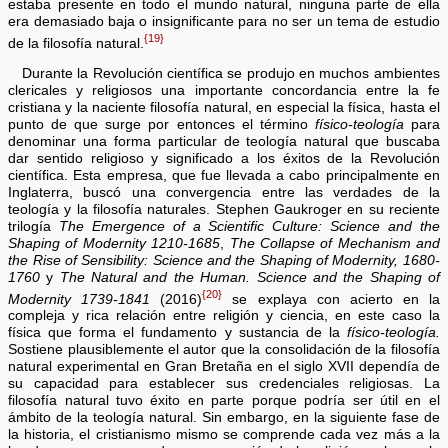
estaba presente en todo el mundo natural, ninguna parte de ella
era demasiado baja o insignificante para no ser un tema de estudio
{19}
de la filosofía natural.
Durante la Revolución científica se produjo en muchos ambientes
clericales y religiosos una importante concordancia entre la fe
cristiana y la naciente filosofía natural, en especial la física, hasta el
punto de que surge por entonces el término
físico-teología
para
denominar una forma particular de teología natural que buscaba
dar sentido religioso y significado a los éxitos de la Revolución
científica. Esta empresa, que fue llevada a cabo principalmente en
Inglaterra, buscó una convergencia entre las verdades de la
teología y la filosofía naturales. Stephen Gaukroger en su reciente
trilogía
The Emergence of a Scientific Culture: Science and the
Shaping of Modernity 1210-1685
,
The Collapse of Mechanism and
the Rise of Sensibility: Science and the Shaping of Modernity, 1680-
1760
y
The Natural and the Human. Science and the Shaping of
{20}
Modernity 1739-1841
(2016)
se explaya con acierto en la
compleja y rica relación entre religión y ciencia, en este caso la
física que forma el fundamento y sustancia de la
físico-teología.
Sostiene plausiblemente el autor que la consolidación de la filosofía
natural experimental en Gran Bretaña en el siglo XVII dependía de
su capacidad para establecer sus credenciales religiosas. La
filosofía natural tuvo éxito en parte porque podría ser útil en el
ámbito de la teología natural. Sin embargo, en la siguiente fase de
la historia, el cristianismo mismo se comprende cada vez más a la