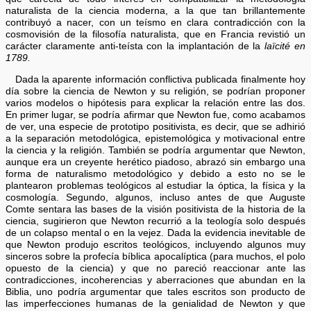
naturalista de la ciencia moderna, a la que tan brillantemente
contribuyó a nacer, con un teísmo en clara contradicción con la
cosmovisión de la filosofía naturalista, que en Francia revistió un
carácter claramente anti-teísta con la implantación de la
laïcité en
1789.
Dada la aparente información conflictiva publicada finalmente hoy
día sobre la ciencia de Newton y su religión, se podrían proponer
varios modelos o hipótesis para explicar la relación entre las dos.
En primer lugar, se podría afirmar que Newton fue, como acabamos
de ver, una especie de prototipo positivista, es decir, que se adhirió
a la separación metodológica, epistemológica y motivacional entre
la ciencia y la religión. También se podría argumentar que Newton,
aunque era un creyente herético piadoso, abrazó sin embargo una
forma de naturalismo metodológico y debido a esto no se le
plantearon problemas teológicos al estudiar la óptica, la física y la
cosmología. Segundo, algunos, incluso antes de que Auguste
Comte sentara las bases de la visión positivista de la historia de la
ciencia, sugirieron que Newton recurrió a la teología solo después
de un colapso mental o en la vejez. Dada la evidencia inevitable de
que Newton produjo escritos teológicos, incluyendo algunos muy
sinceros sobre la profecía bíblica apocalíptica (para muchos, el polo
opuesto de la ciencia) y que no pareció reaccionar ante las
contradicciones, incoherencias y aberraciones que abundan en la
Biblia, uno podría argumentar que tales escritos son producto de
las imperfecciones humanas de la genialidad de Newton y que