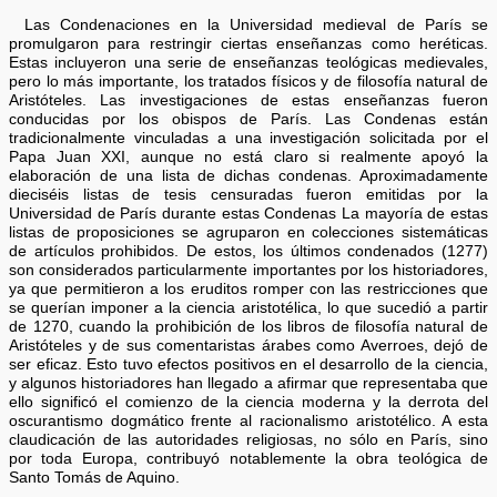
Las Condenaciones en la Universidad medieval de París se
promulgaron para restringir ciertas enseñanzas como heréticas.
Estas incluyeron una serie de enseñanzas teológicas medievales,
pero lo más importante, los tratados físicos y de filosofía natural de
Aristóteles. Las investigaciones de estas enseñanzas fueron
conducidas por los obispos de París. Las Condenas están
tradicionalmente vinculadas a una investigación solicitada por el
Papa Juan XXI, aunque no está claro si realmente apoyó la
elaboración de una lista de dichas condenas. Aproximadamente
dieciséis listas de tesis censuradas fueron emitidas por la
Universidad de París durante estas Condenas La mayoría de estas
listas de proposiciones se agruparon en colecciones sistemáticas
de artículos prohibidos. De estos, los últimos condenados (1277)
son considerados particularmente importantes por los historiadores,
ya que permitieron a los eruditos romper con las restricciones que
se querían imponer a la ciencia aristotélica, lo que sucedió a partir
de 1270, cuando la prohibición de los libros de filosofía natural de
Aristóteles y de sus comentaristas árabes como Averroes, dejó de
ser eficaz. Esto tuvo efectos positivos en el desarrollo de la ciencia,
y algunos historiadores han llegado a afirmar que representaba que
ello significó el comienzo de la ciencia moderna y la derrota del
oscurantismo dogmático frente al racionalismo aristotélico. A esta
claudicación de las autoridades religiosas, no sólo en París, sino
por toda Europa, contribuyó notablemente la obra teológica de
Santo Tomás de Aquino.