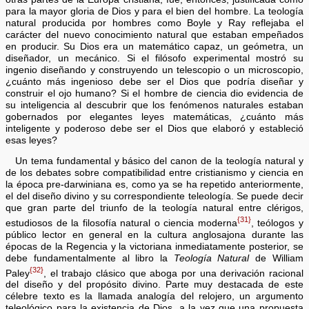
para la mayor gloria de Dios y para el bien del hombre. La teología
natural producida por hombres como Boyle y Ray reflejaba el
carácter del nuevo conocimiento natural que estaban empeñados
en producir. Su Dios era un matemático capaz, un geómetra, un
diseñador, un mecánico. Si el filósofo experimental mostró su
ingenio diseñando y construyendo un telescopio o un microscopio,
¿cuánto más ingenioso debe ser el Dios que podría diseñar y
construir el ojo humano? Si el hombre de ciencia dio evidencia de
su inteligencia al descubrir que los fenómenos naturales estaban
gobernados por elegantes leyes matemáticas, ¿cuánto más
inteligente y poderoso debe ser el Dios que elaboró ​​y estableció
esas leyes?
Un tema fundamental y básico del canon de la teología natural y
de los debates sobre compatibilidad entre cristianismo y ciencia en
la época pre-darwiniana es, como ya se ha repetido anteriormente,
el del diseño divino y su correspondiente teleología. Se puede decir
que gran parte del triunfo de la teología natural entre clérigos,
{31}
estudiosos de la filosofía natural o ciencia moderna
, teólogos y
público lector en general en la cultura anglosajona durante las
épocas de la Regencia y la victoriana inmediatamente posterior, se
debe fundamentalmente al libro la
Teología Natural
de William
{32}
Paley
, el trabajo clásico que aboga por una derivación racional
del diseño y del propósito divino. Parte muy destacada de este
célebre texto es la llamada analogía del relojero, un argumento
teleológico para la existencia de Dios, a la vez que una propuesta