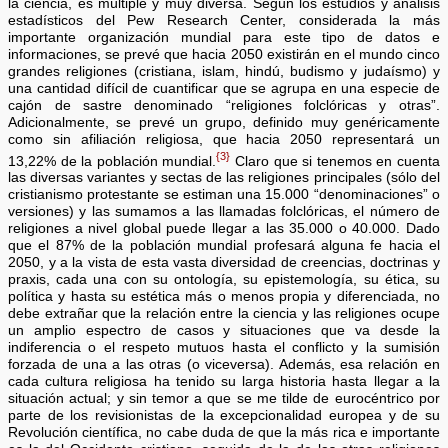
la ciencia, es múltiple y muy diversa. Según los estudios y análisis
estadísticos del Pew Research Center, considerada la más
importante organización mundial para este tipo de datos e
informaciones, se prevé que hacia 2050 existirán en el mundo cinco
grandes religiones (cristiana, islam, hindú, budismo y judaísmo) y
una cantidad difícil de cuantificar que se agrupa en una especie de
cajón de sastre denominado “religiones folclóricas y otras”.
Adicionalmente, se prevé un grupo, definido muy genéricamente
como sin afiliación religiosa, que hacia 2050 representará un
{3}
13,22% de la población mundial.
Claro que si tenemos en cuenta
las diversas variantes y sectas de las religiones principales (sólo del
cristianismo protestante se estiman una 15.000 “denominaciones” o
versiones) y las sumamos a las llamadas folclóricas, el número de
religiones a nivel global puede llegar a las 35.000 o 40.000. Dado
que el 87% de la población mundial profesará alguna fe hacia el
2050, y a la vista de esta vasta diversidad de creencias, doctrinas y
praxis, cada una con su ontología, su epistemología, su ética, su
política y hasta su estética más o menos propia y diferenciada, no
debe extrañar que la relación entre la ciencia y las religiones ocupe
un amplio espectro de casos y situaciones que va desde la
indiferencia o el respeto mutuos hasta el conflicto y la sumisión
forzada de una a las otras (o viceversa). Además, esa relación en
cada cultura religiosa ha tenido su larga historia hasta llegar a la
situación actual; y sin temor a que se me tilde de eurocéntrico por
parte de los revisionistas de la excepcionalidad europea y de su
Revolución científica, no cabe duda de que la más rica e importante