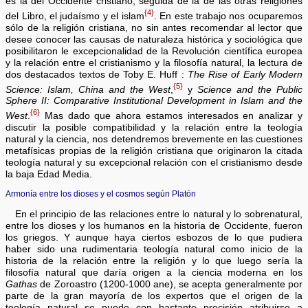
es la del Occidente cristiano, seguida de la de las otras religiones
{4}
del Libro, el judaísmo y el islam
. En este trabajo nos ocuparemos
sólo de la religión cristiana, no sin antes recomendar al lector que
desee conocer las causas de naturaleza histórica y sociológica que
posibilitaron le excepcionalidad de la Revolución científica europea
y la relación entre el cristianismo y la filosofía natural, la lectura de
dos destacados textos de Toby E. Huff :
The Rise of Early Modern
{5}
Science: Islam, China and the West
,
y
Science and the Public
Sphere II: Comparative Institutional Development in Islam and the
{6}
West
.
Mas dado que ahora estamos interesados en analizar y
discutir la posible compatibilidad y la relación entre la teología
natural y la ciencia, nos detendremos brevemente en las cuestiones
metafísicas propias de la religión cristiana que originaron la citada
teología natural y su excepcional relación con el cristianismo desde
la baja Edad Media.
Armonía entre los dioses y el cosmos según Platón
En el principio de las relaciones entre lo natural y lo sobrenatural,
entre los dioses y los humanos en la historia de Occidente, fueron
los griegos. Y aunque haya ciertos esbozos de lo que pudiera
haber sido una rudimentaria teología natural como inicio de la
historia de la relación entre la religión y lo que luego sería la
filosofía natural que daría origen a la ciencia moderna en los
Gathas
de Zoroastro (1200-1000 ane), se acepta generalmente por
parte de la gran mayoría de los expertos que el origen de la
teología natural se puede con bastante precisión atribuirse a