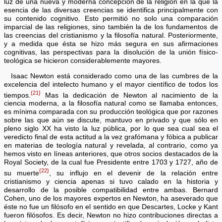
luz de una nueva y moderna concepción de la religión en la que la
esencia de las diversas creencias se identifica principalmente con
su contenido cognitivo. Esto permitió no solo una comparación
imparcial de las religiones, sino también la de los fundamentos de
las creencias del cristianismo y la filosofía natural. Posteriormente,
y a medida que ésta se hizo más segura en sus afirmaciones
cognitivas, las perspectivas para la disolución de la unión físico-
teológica se hicieron considerablemente mayores.
Isaac Newton está considerado como una de las cumbres de la
excelencia del intelecto humano y el mayor científico de todos los
{21}
tiempos.
Mas la dedicación de Newton al nacimiento de la
ciencia moderna, a la filosofía natural como se llamaba entonces,
es mínima comparada con su producción teológica que por razones
sobre las que aún se discute, mantuvo en privado y que sólo en
pleno siglo XX ha visto la luz pública, por lo que sea cual sea el
veredicto final de esta actitud a la vez grafómana y fóbica a publicar
en materias de teología natural y revelada, al contrario, como ya
hemos visto en líneas anteriores, que otros socios destacados de la
Royal Society, de la cual fue Presidente entre 1703 y 1727, año de
{22}
su muerte
, su influjo en el devenir de la relación entre
cristianismo y ciencia apenas si tuvo calado en la historia y
desarrollo de la posible compatibilidad entre ambas. Bernard
Cohen, uno de los mayores expertos en Newton, ha aseverado que
éste no fue un filósofo en el sentido en que Descartes, Locke y Kant
fueron filósofos. Es decir, Newton no hizo contribuciones directas a