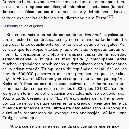
Darwin no había razones convincentes del todo para adoptar, fuera
de la propia empresa científica, el naturalismo metafísico (también
llamado filosófico) propio del agnosticismo y del ateísmo, dada la
{37}
falta de explicación de la vida y su diversidad en la Tierra.
La batalla de los orígenes
Si una creencia o forma de comportarse
dies hard,
significa que
tarda mucho tiempo desaparecer y no se abandona fácilmente: Es
para decirlo coloquialmente como las siete vidas de los gatos. Así,
se dice que los viejos hábitos y las creencias religiosas tardan en
morir. El creacionismo bíblico en amplias capas de la sociedad
estadounidense, y lo que es más grave y preocupante, entre
muchos legisladores republicanos y demasiados altos funcionarios
de la administración Trump, goza de espléndida salud. Así, de los
más de 500.000 pastores o ministros protestantes que se estima
hay en EE UU, el 50% cree y predica que el universo que según la
Biblia creó Dios en seis días consecutivos de 24 horas cada uno
tiene una edad comprendida entre los 6.000 y los 10.000 años. Son
los que en términos del cristianismo estadounidense se denominan
Young Earth Creationists
o YEC (Creacionistas de la Tierra joven,
por contraste con los que creen en una creación vieja que tiene ya
miles de millones de años). Ante este dato estadístico, el apologista
quizá más renombrado del evangelismo anglosajón, William Lane
Craig, sostiene que:
“Ahora que se piensa en eso, se da uno cuenta de que es muy