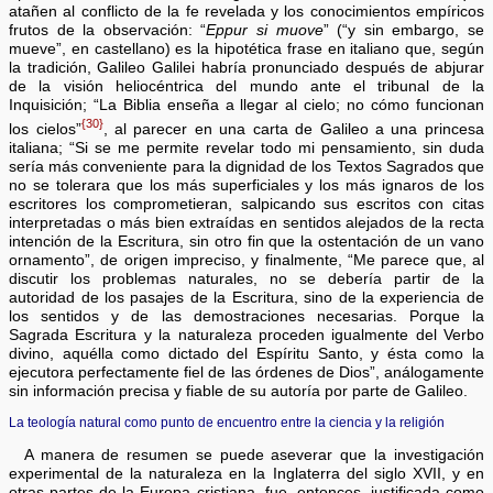
atañen al conflicto de la fe revelada y los conocimientos empíricos
frutos de la observación: “
Eppur si muove
” (“y sin embargo, se
mueve”, en castellano) es la hipotética frase en italiano que, según
la tradición, Galileo Galilei habría pronunciado después de abjurar
de la visión heliocéntrica del mundo ante el tribunal de la
Inquisición; “La Biblia enseña a llegar al cielo; no cómo funcionan
{30}
los cielos”
, al parecer en una carta de Galileo a una princesa
italiana; “Si se me permite revelar todo mi pensamiento, sin duda
sería más conveniente para la dignidad de los Textos Sagrados que
no se tolerara que los más superficiales y los más ignaros de los
escritores los comprometieran, salpicando sus escritos con citas
interpretadas o más bien extraídas en sentidos alejados de la recta
intención de la Escritura, sin otro fin que la ostentación de un vano
ornamento”, de origen impreciso, y finalmente, “Me parece que, al
discutir los problemas naturales, no se debería partir de la
autoridad de los pasajes de la Escritura, sino de la experiencia de
los sentidos y de las demostraciones necesarias. Porque la
Sagrada Escritura y la naturaleza proceden igualmente del Verbo
divino, aquélla como dictado del Espíritu Santo, y ésta como la
ejecutora perfectamente fiel de las órdenes de Dios”, análogamente
sin información precisa y fiable de su autoría por parte de Galileo.
La teología natural como punto de encuentro entre la ciencia y la religión
A manera de resumen se puede aseverar que la investigación
experimental de la naturaleza en la Inglaterra del siglo XVII, y en
otras partes de la Europa cristiana, fue, entonces, justificada como