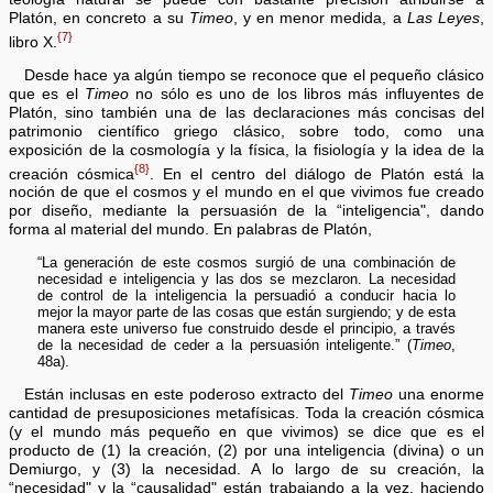
Platón, en concreto a su
Timeo
, y en menor medida, a
Las Leyes
,
{7}
libro X.
Desde hace ya algún tiempo se reconoce que el pequeño clásico
que es el
Timeo
no sólo es uno de los libros más influyentes de
Platón, sino también una de las declaraciones más concisas del
patrimonio científico griego clásico, sobre todo, como una
exposición de la cosmología y la física, la fisiología y la idea de la
{8}
creación cósmica
. En el centro del diálogo de Platón está la
noción de que el cosmos y el mundo en el que vivimos fue creado
por diseño, mediante la persuasión de la “inteligencia", dando
forma al material del mundo. En palabras de Platón,
“La generación de este cosmos surgió de una combinación de
necesidad e inteligencia y las dos se mezclaron. La necesidad
de control de la inteligencia la persuadió a conducir hacia lo
mejor la mayor parte de las cosas que están surgiendo; y de esta
manera este universo fue construido desde el principio, a través
de la necesidad de ceder a la persuasión inteligente.” (
Timeo
,
48a).
Están inclusas en este poderoso extracto del
Timeo
una enorme
cantidad de presuposiciones metafísicas. Toda la creación cósmica
(y el mundo más pequeño en que vivimos) se dice que es el
producto de (1) la creación, (2) por una inteligencia (divina) o un
Demiurgo, y (3) la necesidad. A lo largo de su creación, la
“necesidad" y la “causalidad" están trabajando a la vez, haciendo