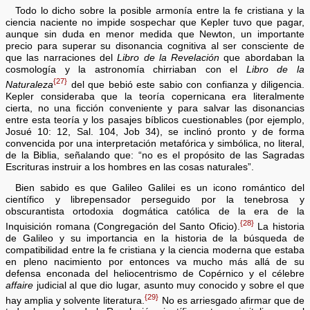
Todo lo dicho sobre la posible armonía entre la fe cristiana y la
ciencia naciente no impide sospechar que Kepler tuvo que pagar,
aunque sin duda en menor medida que Newton, un importante
precio para superar su disonancia cognitiva al ser consciente de
que las narraciones del
Libro de la Revelación
que abordaban la
cosmología y la astronomía chirriaban con el
Libro de la
{27}
Naturaleza
del que bebió este sabio con confianza y diligencia.
Kepler consideraba que la teoría copernicana era literalmente
cierta, no una ficción conveniente y para salvar las disonancias
entre esta teoría y los pasajes bíblicos cuestionables (por ejemplo,
Josué 10: 12, Sal. 104, Job 34), se inclinó pronto y de forma
convencida por una interpretación metafórica y simbólica, no literal,
de la Biblia, señalando que: “no es el propósito de las Sagradas
Escrituras instruir a los hombres en las cosas naturales”.
Bien sabido es que Galileo Galilei es un icono romántico del
científico y librepensador perseguido por la tenebrosa y
obscurantista ortodoxia dogmática católica de la era de la
{28}
Inquisición romana (Congregación del Santo Oficio).
La historia
de Galileo y su importancia en la historia de la búsqueda de
compatibilidad entre la fe cristiana y la ciencia moderna que estaba
en pleno nacimiento por entonces va mucho más allá de su
defensa enconada del heliocentrismo de Copérnico y el célebre
affaire
judicial al que dio lugar, asunto muy conocido y sobre el que
{29}
hay amplia y solvente literatura.
No es arriesgado afirmar que de