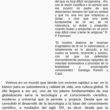
del que es muy difícil recuperarse... Así,
con la visión científica o la opinión que
me inculcó mi padre de que
deberíamos siempre ver qué es verdad
y qué no, una vez que empiezas a
dudar... y creo que una parte
fundamental de mi ser, de mi
naturaleza, es dudar y preguntar,
cuando dudas y preguntas es un poco
más difícil creer y tener fe religiosa.” R.
P. Feynman.
“El hombre dispone de reservas
inagotables de fe en lo sobrenatural, o
simplemente en lo absurdo, a los
cuales se aviene, reverente y sumiso,
con tal que los defiendan
elocuentemente personas radiantes de
voluntad dominadora y provistas de la
teatralidad y escenografía
convenientes.” Santiago Ramón y
Cajal.
Vivimos en un mundo que tiende con enorme rapidez a ser, en lo
básico para su subsistencia y calidad de vida, una cultura global. Si
ello llegara a ser así, uno de los pilares fundamentales de esa
globalización sería la tecnología y el conocimiento científico,
moderno y universal que la permite y propicia. Desde que se
consolidó el desarrollo de la tecnología a la base del conocimiento
científico, a mediados del siglo XIX, es decir, desde que la