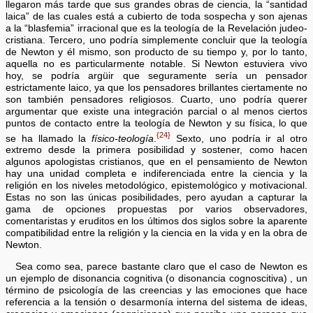
llegaron más tarde que sus grandes obras de ciencia, la “santidad
laica” de las cuales está a cubierto de toda sospecha y son ajenas
a la “blasfemia” irracional que es la teología de la Revelación judeo-
cristiana. Tercero, uno podría simplemente concluir que la teología
de Newton y él mismo, son producto de su tiempo y, por lo tanto,
aquella no es particularmente notable. Si Newton estuviera vivo
hoy, se podría argüir que seguramente sería un pensador
estrictamente laico, ya que los pensadores brillantes ciertamente no
son también pensadores religiosos. Cuarto, uno podría querer
argumentar que existe una integración parcial o al menos ciertos
puntos de contacto entre la teología de Newton y su física, lo que
{24}
se ha llamado la
físico-teología
.
Sexto, uno podría ir al otro
extremo desde la primera posibilidad y sostener, como hacen
algunos apologistas cristianos, que en el pensamiento de Newton
hay una unidad completa e indiferenciada entre la ciencia y la
religión en los niveles metodológico, epistemológico y motivacional.
Estas no son las únicas posibilidades, pero ayudan a capturar la
gama de opciones propuestas por varios observadores,
comentaristas y eruditos en los últimos dos siglos sobre la aparente
compatibilidad entre la religión y la ciencia en la vida y en la obra de
Newton.
Sea como sea, parece bastante claro que el caso de Newton es
un ejemplo de disonancia cognitiva (o disonancia cognoscitiva) , un
término de psicología de las creencias y las emociones que hace
referencia a la tensión o desarmonía interna del sistema de ideas,