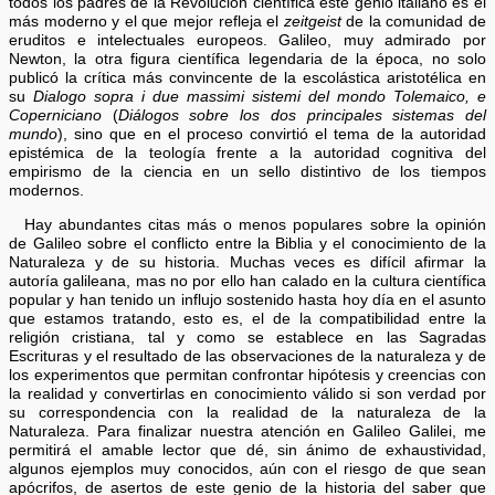
todos los padres de la Revolución científica este genio italiano es el
más moderno y el que mejor refleja el
zeitgeist
de la comunidad de
eruditos e intelectuales europeos. Galileo, muy admirado por
Newton, la otra figura científica legendaria de la época, no solo
publicó la crítica más convincente de la escolástica aristotélica en
su
Dialogo sopra i due massimi sistemi del mondo Tolemaico, e
Coperniciano
(
Diálogos sobre los dos principales sistemas del
mundo
), sino que en el proceso convirtió el tema de la autoridad
epistémica de la teología frente a la autoridad cognitiva del
empirismo de la ciencia en un sello distintivo de los tiempos
modernos.
Hay abundantes citas más o menos populares sobre la opinión
de Galileo sobre el conflicto entre la Biblia y el conocimiento de la
Naturaleza y de su historia. Muchas veces es difícil afirmar la
autoría galileana, mas no por ello han calado en la cultura científica
popular y han tenido un influjo sostenido hasta hoy día en el asunto
que estamos tratando, esto es, el de la compatibilidad entre la
religión cristiana, tal y como se establece en las Sagradas
Escrituras y el resultado de las observaciones de la naturaleza y de
los experimentos que permitan confrontar hipótesis y creencias con
la realidad y convertirlas en conocimiento válido si son verdad por
su correspondencia con la realidad de la naturaleza de la
Naturaleza. Para finalizar nuestra atención en Galileo Galilei, me
permitirá el amable lector que dé, sin ánimo de exhaustividad,
algunos ejemplos muy conocidos, aún con el riesgo de que sean
apócrifos, de asertos de este genio de la historia del saber que