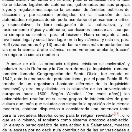
de entidades legalmente autónomas, gobernadas por sus propias
leyes y regulaciones supuso la creación de ámbitos públicos de
discusión y participación protegidos de la incursión de las
autoridades religiosas donde pudo asentarse el pensamiento crítico
y especulativo, la libre indagación de la naturaleza, y el
racionamiento lógico y autónomo, condiciones necesarias –aunque
no siempre suficientes– para el laicismo. Nada semejante a esta
revolución legal y social tuvo lugar en la ley islámica, y esta es, para
Huff (véanse notas 4 y 13) una de las razones más importantes por
las que la ciencia árabe-islámica, como veremos adelante, fracasó
en originar la ciencia moderna.
A pesar de ello, la ortodoxia religiosa cristiana se esclerotizó y
polarizó tras la Reforma y la Contrarreforma (la Inquisición romana,
también llamada Congregación del Santo Oficio, fue creada en
1542, ante la amenaza del protestantismo, por el papa Pablo III. Se
trataba de un organismo bastante diferente de la Inquisición
medieval) y otra muy distinta es la situación de las universidades
europeas hacia 1600. Según Westfall, “[en esos años)] las
universidades reunían en su seno grupos de intelectuales de gran
cultura que, más que saludar con simpatía la aparición de la ciencia
moderna, estaban dispuestos a considerarla una amenaza tanto
{16}
para la verdadera filosofía como para la religión revelada”
, o lo
que es lo mismo, el tomismo como sistema ortodoxo establecido.
Un ejemplo paradigmático de esta actitud fue Salamanca, muestra
de la escasa por no decir nula contribución de las universidades a