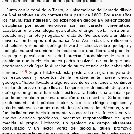
años parecían demasiado cortos para ser plausibles.
Junto con la edad de la Tierra, la universalidad del llamado diluvio
de Noé también se vio contestada a partir de 1800. Por esos años
los naturalistas ingleses y los expertos en geología y paleontología,
disciplinas por aquel entonces aún sin carácter universitario,
aceptaban una cosmología que databa el origen de la Tierra en un
pasado muy remoto y negaba el relato del Génesis sobre un diluvio
universal en tiempos del patriarca Noé. Así, todas las reflexiones
del célebre y reputado geólogo Edward Hitchcock sobre geología y
teología natural asumieron la realidad de una Tierra antigua, tan
vieja que pensó que su edad precisa “probablemente sea un
problema que la ciencia nunca podrá resolver”, de modo que solo
podríamos decir “que la duración de su existencia debe haber sido
{34}
inmensa.”
Según Hitchkock esta postura de la gran mayoría de
los estudiosos y expertos de la relativamente nueva ciencia
geológica “había llevado a algunos escritores cristianos a continuar
en plan defensivo, lo que lleva a la opinión predominante de que los
geólogos en general han sido hostiles a la Biblia, una opinión que
puede ser refutada por una apelación a sus escritos”. Si la opinión
predominante del público lector y de los clérigos ingleses y
estadounidenses cambió durante las próximas dos décadas, y así
fue, inclinándose hacia la armonía y concordia de la fe cristiana y la
nuevas ciencias geológicas, podemos responsabilizar en gran
medida al propio Hitchcock, un geólogo de campo altamente
consumado y un lector voraz de teología, quien promovió
enérgicamente la geología como un aliado piadoso del cristianismo.