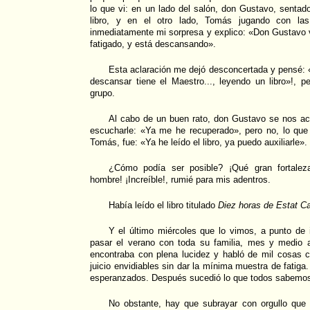
lo que vi: en un lado del salón, don Gustavo, sentado
libro, y en el otro lado, Tomás jugando con la
inmediatamente mi sorpresa y explico: «Don Gustavo 
fatigado, y está descansando».
Esta aclaración me dejó desconcertada y pensé: 
descansar tiene el Maestro..., leyendo un libro»!, 
grupo.
Al cabo de un buen rato, don Gustavo se nos ac
escucharle: «Ya me he recuperado», pero no, lo que
Tomás, fue: «Ya he leído el libro, ya puedo auxiliarle».
¿Cómo podía ser posible? ¡Qué gran fortalez
hombre! ¡Increíble!, rumié para mis adentros.
Había leído el libro titulado
Diez horas de Estat Ca
Y el último miércoles que lo vimos, a punto de
pasar el verano con toda su familia, mes y medio a
encontraba con plena lucidez y habló de mil cosas c
juicio envidiables sin dar la mínima muestra de fatig
esperanzados. Después sucedió lo que todos sabemo
No obstante, hay que subrayar con orgullo que