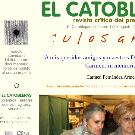
El Catoblepas
•
número 174
• agosto 2
A mis queridos amigos y maestros 
Carmen: in memor
Carmen Fernández Arme
La autora rememora las tardes en compañia de Gusta