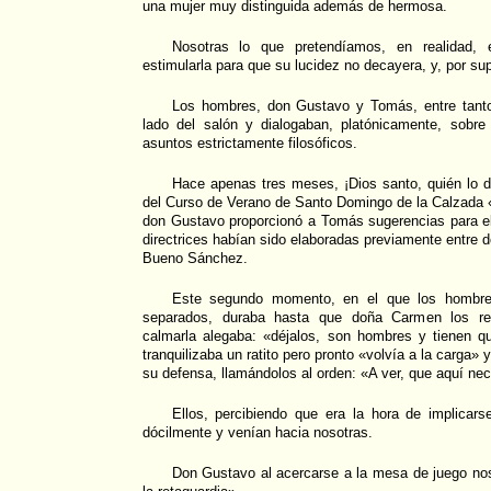
una mujer muy distinguida además de hermosa.
Nosotras lo que pretendíamos, en realidad, e
estimularla para que su lucidez no decayera, y, por sup
Los hombres, don Gustavo y Tomás, entre tanto
lado del salón y dialogaban, platónicamente, sobr
asuntos estrictamente filosóficos.
Hace apenas tres meses, ¡Dios santo, quién lo dir
del Curso de Verano de Santo Domingo de la Calzada 
don Gustavo proporcionó a Tomás sugerencias para el
directrices habían sido elaboradas previamente entre 
Bueno Sánchez.
Este segundo momento, en el que los hombre
separados, duraba hasta que doña Carmen los re
calmarla alegaba: «déjalos, son hombres y tienen 
tranquilizaba un ratito pero pronto «volvía a la carga» 
su defensa, llamándolos al orden: «A ver, que aquí ne
Ellos, percibiendo que era la hora de implicars
dócilmente y venían hacia nosotras.
Don Gustavo al acercarse a la mesa de juego nos