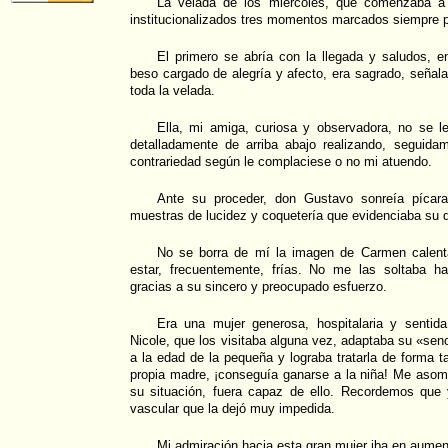
La velada de los miércoles, que comenzaba a l
institucionalizados tres momentos marcados siempre 
El primero se abría con la llegada y saludos, e
beso cargado de alegría y afecto, era sagrado, señala
toda la velada.
Ella, mi amiga, curiosa y observadora, no se 
detalladamente de arriba abajo realizando, seguid
contrariedad según le complaciese o no mi atuendo.
Ante su proceder, don Gustavo sonreía píca
muestras de lucidez y coquetería que evidenciaba su 
No se borra de mí la imagen de Carmen calent
estar, frecuentemente, frías. No me las soltaba ha
gracias a su sincero y preocupado esfuerzo.
Era una mujer generosa, hospitalaria y sentid
Nicole, que los visitaba alguna vez, adaptaba su «senc
a la edad de la pequeña y lograba tratarla de forma 
propia madre, ¡conseguía ganarse a la niña! Me aso
su situación, fuera capaz de ello. Recordemos que 
vascular que la dejó muy impedida.
Mi admiración hacia esta gran mujer iba en aumen