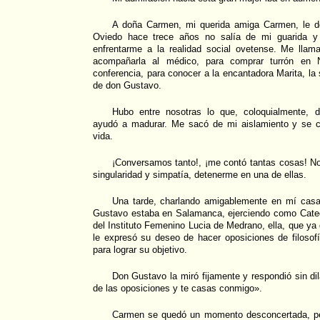
A doña Carmen, mi querida amiga Carmen, le d
Oviedo hace trece años no salía de mi guarida y e
enfrentarme a la realidad social ovetense. Me llam
acompañarla al médico, para comprar turrón en 
conferencia, para conocer a la encantadora Marita, la 
de don Gustavo.
Hubo entre nosotras lo que, coloquialmente,
ayudó a madurar. Me sacó de mi aislamiento y se c
vida.
¡Conversamos tanto!, ¡me contó tantas cosas! No 
singularidad y simpatía, detenerme en una de ellas.
Una tarde, charlando amigablemente en mí casa
Gustavo estaba en Salamanca, ejerciendo como Catedr
del Instituto Femenino Lucia de Medrano, ella, que ya 
le expresó su deseo de hacer oposiciones de filosofí
para lograr su objetivo.
Don Gustavo la miró fijamente y respondió sin dil
de las oposiciones y te casas conmigo».
Carmen se quedó un momento desconcertada, pe