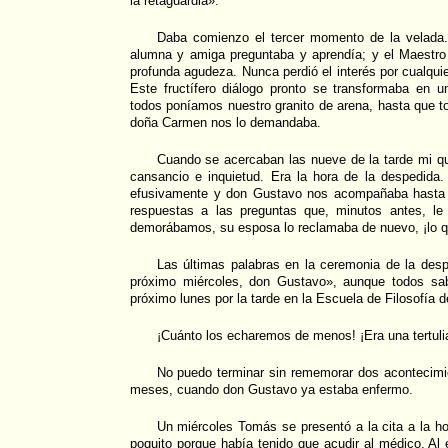
la retaguardia».
Daba comienzo el tercer momento de la velada.
alumna y amiga preguntaba y aprendía; y el Maestr
profunda agudeza. Nunca perdió el interés por cualqui
Este fructífero diálogo pronto se transformaba en 
todos poníamos nuestro granito de arena, hasta que t
doña Carmen nos lo demandaba.
Cuando se acercaban las nueve de la tarde mi q
cansancio e inquietud. Era la hora de la despedida
efusivamente y don Gustavo nos acompañaba hasta e
respuestas a las preguntas que, minutos antes, l
demorábamos, su esposa lo reclamaba de nuevo, ¡lo qu
Las últimas palabras en la ceremonia de la desp
próximo miércoles, don Gustavo», aunque todos sa
próximo lunes por la tarde en la Escuela de Filosofía 
¡Cuánto los echaremos de menos! ¡Era una tertulia 
No puedo terminar sin rememorar dos acontecimie
meses, cuando don Gustavo ya estaba enfermo.
Un miércoles Tomás se presentó a la cita a la ho
poquito porque había tenido que acudir al médico. Al