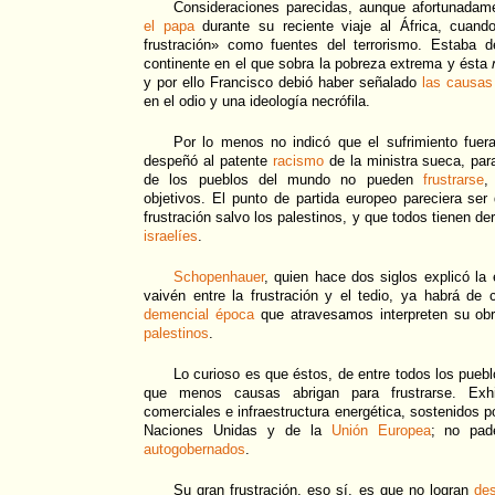
Consideraciones parecidas, aunque afortunadam
el papa
durante su reciente viaje al África, cuand
frustración» como fuentes del terrorismo. Estaba 
continente en el que sobra la pobreza extrema y ésta
y por ello Francisco debió haber señalado
las causas
en el odio y una ideología necrófila.
Por lo menos no indicó que el sufrimiento fuer
despeñó al patente
racismo
de la ministra sueca, para
de los pueblos del mundo no pueden
frustrarse
,
objetivos. El punto de partida europeo pareciera ser
frustración salvo los palestinos, y que todos tienen d
israelíes
.
Schopenhauer
, quien hace dos siglos explicó l
vaivén entre la frustración y el tedio, ya habrá de
demencial época
que atravesamos interpreten su o
palestinos
.
Lo curioso es que éstos, de entre todos los pueb
que menos causas abrigan para frustrarse. Exhi
comerciales e infraestructura energética, sostenidos p
Naciones Unidas y de la
Unión Europea
; no pad
autogobernados
.
Su gran frustración, eso sí, es que no logran
des