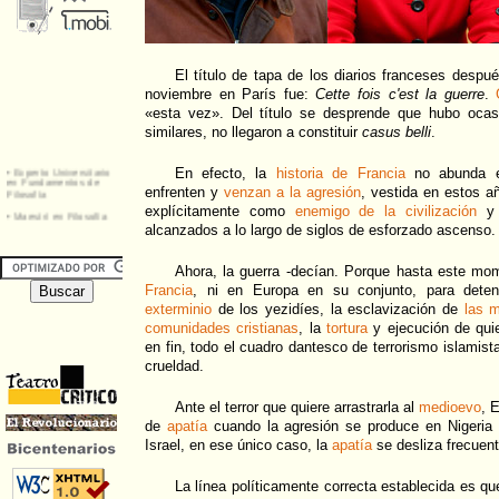
El título de tapa de los diarios franceses despu
noviembre en París fue:
Cette fois c'est la guerre
.
«esta vez». Del título se desprende que hubo ocas
similares, no llegaron a constituir
casus belli
.
En efecto, la
historia de Francia
no abunda e
enfrenten y
venzan a la agresión
, vestida en estos a
explícitamente como
enemigo de la civilización
y 
alcanzados a lo largo de siglos de esforzado ascenso.
Ahora, la guerra -decían. Porque hasta este mo
Francia
, ni en Europa en su conjunto, para deten
exterminio
de los yezidíes, la esclavización de
las m
comunidades cristianas
, la
tortura
y ejecución de qui
en fin, todo el cuadro dantesco de terrorismo islamist
crueldad.
Ante el terror que quiere arrastrarla al
medioevo
, 
de
apatía
cuando la agresión se produce en Nigeria 
Israel, en ese único caso, la
apatía
se desliza frecuen
La línea políticamente correcta establecida es que