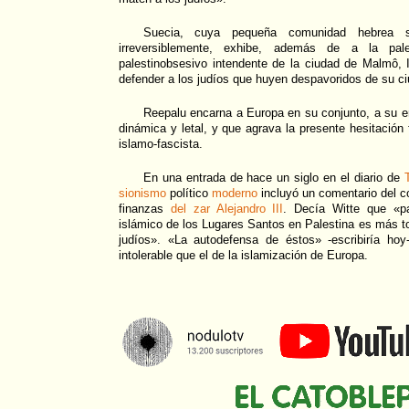
Suecia, cuya pequeña comunidad hebrea 
irreversiblemente, exhibe, además de a la pale
palestinobsesivo intendente de la ciudad de Malmô, 
defender a los judíos que huyen despavoridos de su ciu
Reepalu encarna a Europa en su conjunto, a su
dinámica y letal, y que agrava la presente hesitación f
islamo-fascista.
En una entrada de hace un siglo en el diario de
sionismo
político
moderno
incluyó un comentario del c
finanzas
del zar Alejandro III
. Decía Witte que «p
islámico de los Lugares Santos en Palestina es más tol
judíos». «La autodefensa de éstos» -escribiría ho
intolerable que el de la islamización de Europa.