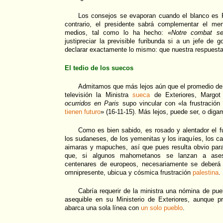
Los consejos se evaporan cuando el blanco es F
contrario, el presidente sabrá complementar el me
medios, tal como lo ha hecho: «
Notre combat se
justipreciar la previsible furibunda si a un jefe de go
declarar exactamente lo mismo: que nuestra respuest
El tedio de los suecos
Admitamos que más lejos aún que el promedio d
televisión la Ministra
sueca
de Exteriores, Margot 
ocurridos en Paris
supo vincular con «la frustració
tienen futuro
» (16-11-15). Más lejos, puede ser, o dig
Como es bien sabido, es rosado y alentador el f
los sudaneses, de los yemenitas y los iraquíes, los c
aimaras y mapuches, así que pues resulta obvio para t
que, si algunos mahometanos se lanzan a asesi
centenares de europeos, necesariamente se deberá 
omnipresente, ubicua y cósmica frustración
palestina
.
Cabría requerir de la ministra una nómina de pue
asequible en su Ministerio de Exteriores, aunque p
abarca una sola línea con
un solo pueblo
.