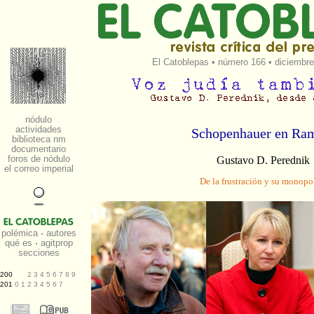
El Catoblepas
•
número 166
• diciembre
Schopenhauer en Ra
Gustavo D. Perednik
De la frustración y su monopo