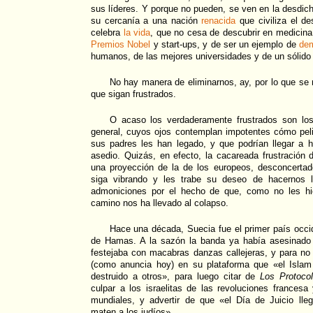
sus líderes. Y porque no pueden, se ven en la desdich
su cercanía a una nación
renacida
que civiliza el de
celebra
la vida
, que no cesa de descubrir en medicina 
Premios Nobel
y start-ups, y de ser un ejemplo de
de
humanos, de las mejores universidades y de un sólido 
No hay manera de eliminarnos, ay, por lo que se
que sigan frustrados.
O acaso los verdaderamente frustrados son lo
general, cuyos ojos contemplan impotentes cómo peli
sus padres les han legado, y que podrían llegar a 
asedio. Quizás, en efecto, la cacareada frustración 
una proyección de la de los europeos, desconcerta
siga vibrando y les trabe su deseo de hacernos l
admoniciones por el hecho de que, como no les hi
camino nos ha llevado al colapso.
Hace una década, Suecia fue el primer país occide
de Hamas. A la sazón la banda ya había asesinado 
festejaba con macabras danzas callejeras, y para no
(como anuncia hoy) en su plataforma que «el Islam
destruido a otros», para luego citar de
Los Protoco
culpar a los israelitas de las revoluciones frances
mundiales, y advertir de que «el Día de Juicio ll
maten a los judíos».