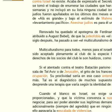
contra Israel
no existe. Acaba de expresarlo el Secret
se tomó el trabajo de enumerar las ciudades que han
semanas y no incluyó en su lista ninguna ciudad is
judíos fueron apuñalados en los últimos dos meses en 
de «Alá es grande» y bajo el estímulo de
Mahmu
«levantamiento pacífico».
Asesinar judíos
es para él u
Renovado ha quedado el apotegma de Ferdinand
atribuido a August Bebel), de que la
judeofobia
es «el 
siglo después, ha pasado a ser «el multiculturalismo de
Multiculturalismo para todos, menos para el israel
sido aceptado plenamente al club de la especie 
derechos de los socios del club le son huidizos, como 
Si el atentado contra el teatro Bataclán parisino
sala de Tel Aviv o de
Jerusalén
, el grito de los franc
ocupación
. Su proclividad sería en ese caso
entend
más. Tal es el diagnóstico de muchos supuestos
desprende una terapia que varía según la identidad de 
Cuando el blanco es Israel, se exige u
proporcionada», y que la víctima convenza a
su
negociar, para así poder atender sus legítimas dema
adicionalmente (siempre del agredido) que en ningún
ello agravaría la «
escalada de violencia
».