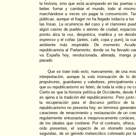
la historia, sino que está acampando en las puertas d
beber, fumar y cambiar el mundo, todo al mism
marchándose a veces sin pagar la consumición. Tam
públicas, aunque el fragor no ha llegado todavía a los 
las fosas. La ocurrencia del caso y el clamoreo pue
algún casino de pueblo o ateneo de ciudad, espacios
pronto alza la voz, despotrica, maldice y se desah
espresso
y el coñac (antes, café, copa y puro), la cu
ambiente más respirable. De momento. Acude
republicanista al Parlamento, donde se ha llevado v
va España hoy, revolucionada, alterada, manga p
pasado.
Que se trate todo esto, nuevamente, de una mod
interpretación, aunque la sola insinuación de lo 
propulsores, guardianes y valedores, principalmente
que su republicanismo es fetén, de toda la vida y no co
Cierto es que la historia política de Occidente, desd
es ajena a la tradición del republicanismo. Pero just
la recuperación para el discurso político de l
republicanismo no presenta hoy, en términos generale
caracteres de renacimiento y restauración de un cre
regularmente entusiasta e inequívocamente coriáceo
de los ideales que contiene. Por el contrario, ofrece,
oído presentes, el aspecto de un
ritornello
sospe
segundas, de un gemido melancólico coloreado por la 