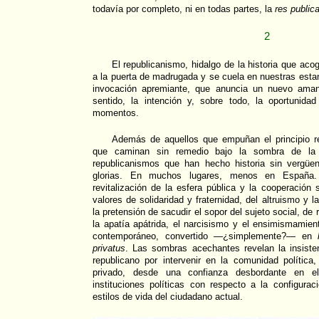
todavía por completo, ni en todas partes, la
res public
2
El republicanismo, hidalgo de la historia que aco
a la puerta de madrugada y se cuela en nuestras estan
invocación apremiante, que anuncia un nuevo amane
sentido, la intención y, sobre todo, la oportunid
momentos.
Además de aquellos que empuñan el principio 
que caminan sin remedio bajo la sombra de la g
republicanismos que han hecho historia sin vergüe
glorias. En muchos lugares, menos en España.
revitalización de la esfera pública y la cooperación 
valores de solidaridad y fraternidad, del altruismo y l
la pretensión de sacudir el sopor del sujeto social, de r
la apatía apátrida, el narcisismo y el ensimismamien
contemporáneo, convertido —¿simplemente?— en
privatus
. Las sombras acechantes revelan la insisten
republicano por intervenir en la comunidad política
privado, desde una confianza desbordante en el
instituciones políticas con respecto a la configura
estilos de vida del ciudadano actual.