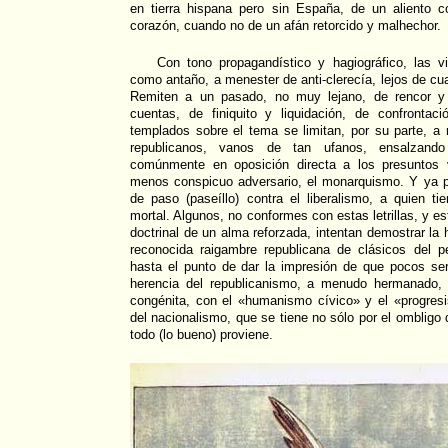
en tierra hispana pero sin España, de un aliento co
corazón, cuando no de un afán retorcido y malhechor.
Con tono propagandístico y hagiográfico, las 
como antaño, a menester de anti-clerecía, lejos de cua
Remiten a un pasado, no muy lejano, de rencor y 
cuentas, de finiquito y liquidación, de confrontac
templados sobre el tema se limitan, por su parte, a
republicanos, vanos de tan ufanos, ensalzando
comúnmente en oposición directa a los presuntos 
menos conspicuo adversario, el monarquismo. Y ya p
de paso (paseíllo) contra el liberalismo, a quien t
mortal. Algunos, no conformes con estas letrillas, y e
doctrinal de un alma reforzada, intentan demostrar la
reconocida raigambre republicana de clásicos del pe
hasta el punto de dar la impresión de que pocos se
herencia del republicanismo, a menudo hermanado, p
congénita, con el «humanismo cívico» y el «progre
del nacionalismo, que se tiene no sólo por el ombligo
todo (lo bueno) proviene.