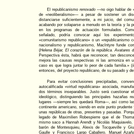
El republicanismo
renovado
—no oigo hablar de «
de «neoliberalismo»— a pesar de sostener un disc
distanciarse suficientemente, a mi juicio, del comu
acabando por solaparse a menudo en la teoría y la p
en los programas de actuación formulados. Com
señalado, podría convocar aquí los experimen
«comunitarismo republicano» o un «republicanismo co
nacionalismo y republicanismo, MacIntyre funde co
(
Helena Béjar, El corazón de la república. Avatares de
Perspectiva ésta, habrá que reconocer, tan desconce
mejora las causas respectivas ni las armoniza en 
caso es que logra juntar lo peor de cada familia.» (
í
entonces, del proyecto republicano, de su pasado y de
Para evitar conclusiones precipitadas, conven
autocalificada «virtud republicana» asociada, manuf
dos términos inseparables. Justo será cuestionar el
ideológico, distinguiendo las principales hazañas r
lugares —siempre les quedará Roma—, así como las 
continente americano, siendo en este punto prudente y
unas repúblicas de otras, presentes y pasadas. Porq
legado de Maximilien Robespierre que el de Thoma
mismo saco a Hannah Arendt y Nicolás Maquiavelo,
barón de Montesquieu, Alexis de Tocqueville y Giu
Gaulle y Francisco Largo Caballero, Manuel Aza