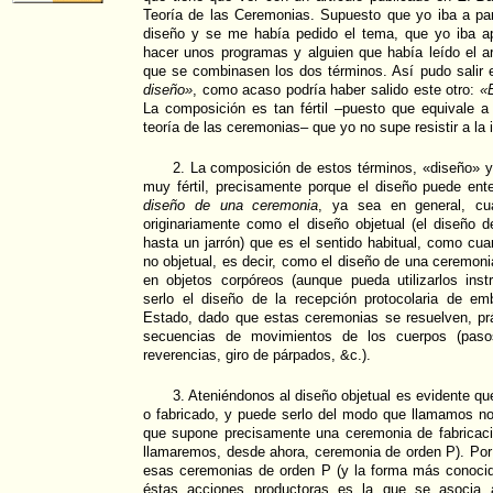
Teoría de las Ceremonias. Supuesto que yo iba a part
diseño y se me había pedido el tema, que yo iba a
hacer unos programas y alguien que había leído el a
que se combinasen los dos términos. Así pudo salir
diseño»
, como acaso podría haber salido este otro:
«
La composición es tan fértil –puesto que equivale a 
teoría de las ceremonias– que yo no supe resistir a la i
2. La composición de estos términos, «diseño» y
muy fértil, precisamente porque el diseño puede en
diseño de una ceremonia
, ya sea en general, cu
originariamente como el diseño objetual (el diseño 
hasta un jarrón) que es el sentido habitual, como c
no objetual, es decir, como el diseño de una ceremon
en objetos corpóreos (aunque pueda utilizarlos in
serlo el diseño de la recepción protocolaria de e
Estado, dado que estas ceremonias se resuelven, pr
secuencias de movimientos de los cuerpos (pasos
reverencias, giro de párpados, &c.).
3. Ateniéndonos al diseño objetual es evidente qu
o fabricado, y puede serlo del modo que llamamos no
que supone precisamente una ceremonia de fabricaci
llamaremos, desde ahora, ceremonia de orden P). Por 
esas ceremonias de orden P (y la forma más conocid
éstas acciones productoras es la que se asocia 