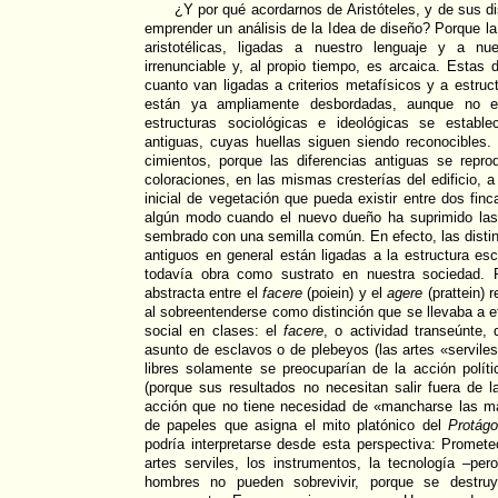
¿Y por qué acordarnos de Aristóteles, y de sus d
emprender un análisis de la Idea de diseño? Porque la
aristotélicas, ligadas a nuestro lenguaje y a nu
irrenunciable y, al propio tiempo, es arcaica. Estas 
cuanto van ligadas a criterios metafísicos y a estruc
están ya ampliamente desbordadas, aunque no el
estructuras sociológicas e ideológicas se establ
antiguas, cuyas huellas siguen siendo reconocibles
cimientos, porque las diferencias antiguas se rep
coloraciones, en las mismas cresterías del edificio, 
inicial de vegetación que pueda existir entre dos fin
algún modo cuando el nuevo dueño ha suprimido las
sembrado con una semilla común. En efecto, las distin
antiguos en general están ligadas a la estructura esc
todavía obra como sustrato en nuestra sociedad. Po
abstracta entre el
facere
(poiein) y el
agere
(prattein) 
al sobreentenderse como distinción que se llevaba a e
social en clases: el
facere
, o actividad transeúnte,
asunto de esclavos o de plebeyos (las artes «servile
libres solamente se preocuparían de la acción polít
(porque sus resultados no necesitan salir fuera de l
acción que no tiene necesidad de «mancharse las m
de papeles que asigna el mito platónico del
Protágo
podría interpretarse desde esta perspectiva: Promet
artes serviles, los instrumentos, la tecnología –pe
hombres no pueden sobrevivir, porque se destru