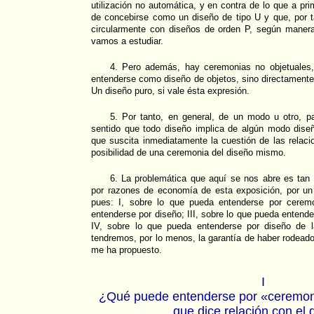
utilización no automática, y en contra de lo que a pri
de concebirse como un diseño de tipo U y que, por t
circularmente con diseños de orden P, según maner
vamos a estudiar.
4. Pero además, hay ceremonias no objetuales,
entenderse como diseño de objetos, sino directament
Un diseño puro, si vale ésta expresión.
5. Por tanto, en general, de un modo u otro, 
sentido que todo diseño implica de algún modo dise
que suscita inmediatamente la cuestión de las relaci
posibilidad de una ceremonia del diseño mismo.
6. La problemática que aquí se nos abre es tan 
por razones de economía de esta exposición, por un
pues: I, sobre lo que pueda entenderse por ceremo
entenderse por diseño; III, sobre lo que pueda entend
IV, sobre lo que pueda entenderse por diseño de 
tendremos, por lo menos, la garantía de haber rodead
me ha propuesto.
I
¿Qué puede entenderse por «ceremon
que dice relación con el 