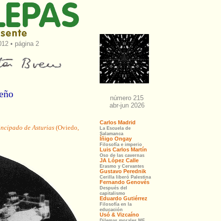
012 • página 2
seño
incipado de Asturias
(Oviedo,