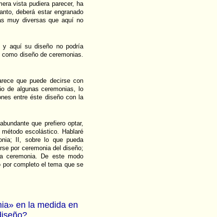
mera vista pudiera parecer, ha
anto, deberá estar engranado
as muy diversas que aquí no
 y aquí su diseño no podría
e como diseño de ceremonias.
parece que puede decirse con
ño de algunas ceremonias, lo
ones entre éste diseño con la
abundante que prefiero optar,
 método escolástico. Hablaré
nia; II, sobre lo que pueda
erse por ceremonia del diseño;
la ceremonia. De este modo
o por completo el tema que se
ia» en la medida en
diseño?