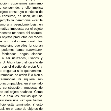
oducción. Suponemos asimismo
 o consumido, y ello implica
bjeto constituya el núcleo de
 o consumo, es decir, de una
jemplo la ceremonia «ver la
 como una pseudomórfosis, en
mativa impuesta por el objeto
identes respecto del aparato,
os objetos productos del
facere
de un modo ceremonial: los
ente sino que ellos funcionan
ue podemos llamar
automático
.
fabricados según diseños
 a ser utilizados, usados y
 U. Ahora bien, el diseño de
r con el diseño de orden U y
te preguntar si lo que venimos
eremonias de orden P o bien a
remonias ni siquiera son
 incompatibles, en el sentido
de construcción, muescas de
dos del objeto acabado. Como
on la cola las huellas que se
a escalera una vez que hemos
ficio está terminado. Y esto
ual, en el caso de objetos de