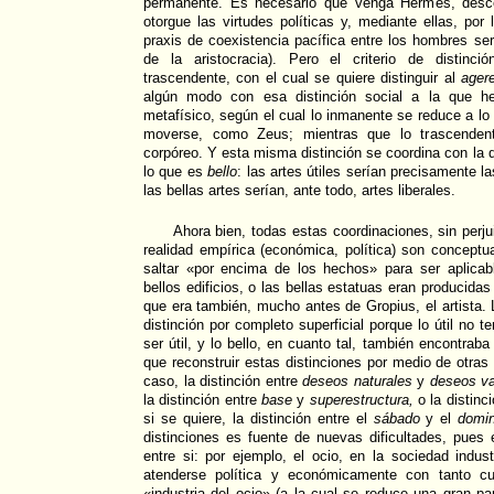
permanente. Es necesario que venga Hermes, desce
otorgue las virtudes políticas y, mediante ellas, por
praxis de coexistencia pacífica entre los hombres ser
de la aristocracia). Pero el criterio de distinc
trascendente, con el cual se quiere distinguir al
ager
algún modo con esa distinción social a la que he
metafísico, según el cual lo inmanente se reduce a lo 
moverse, como Zeus; mientras que lo trascenden
corpóreo. Y esta misma distinción se coordina con la d
lo que es
bello
: las artes útiles serían precisamente l
las bellas artes serían, ante todo, artes liberales.
Ahora bien, todas estas coordinaciones, sin perju
realidad empírica (económica, política) son concept
saltar «por encima de los hechos» para ser aplicabl
bellos edificios, o las bellas estatuas eran producidas
que era también, mucho antes de Gropius, el artista. La
distinción por completo superficial porque lo útil no t
ser útil, y lo bello, en cuanto tal, también encontraba
que reconstruir estas distinciones por medio de otr
caso, la distinción entre
deseos naturales
y
deseos v
la distinción entre
base
y
superestructura,
o la distinc
si se quiere, la distinción entre el
sábado
y el
domi
distinciones es fuente de nuevas dificultades, pues 
entre si: por ejemplo, el ocio, en la sociedad indu
atenderse política y económicamente con tanto cu
«industria del ocio» (a la cual se reduce una gran par