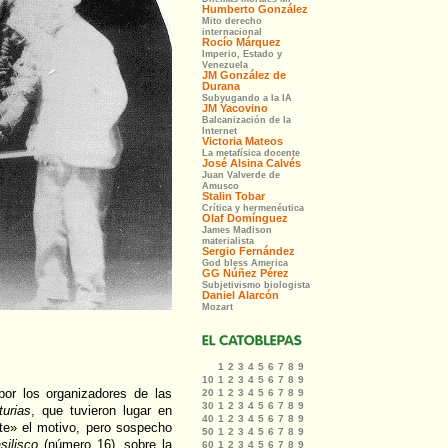
or los organizadores de las
urias
, que tuvieron lugar en
e» el motivo, pero sospecho
silisco
(número 16), sobre la