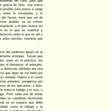
ndiendo del cielo, para que
 la gracia de Dios, una nueva
á posible (una praxis a cargo
ión entre lo inmanente y lo
e
del
facere
, tiene que ver de
mos aludido: es un criterio
espiritual, a lo que mueve sin
te es lo que es material y
istinción entre lo que es
útil
y
as artes serviles, mientras que
icio del poderoso apoyo en la
ualmente erróneas. Tenían que
es, pues en la práctica, los
 por el
banausos
, el artesano,
 distinción útil/bello era una
enía que dejar de ser bello por
 su utilidad. Habría a lo sumo
as más potentes, pongamos por
anos
de los epicúreos, o bien,
ión entre el
trabajo
y el
ocio,
o
ngo
. Pero cada una de estas
ellas no coordinan fácilmente
strial es un espacio que debe
idado como el trabajo y la
te de la industria del diseño)