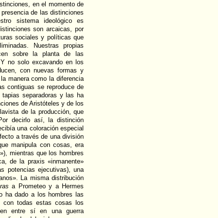
istinciones, en el momento de
 presencia de las distinciones
estro sistema ideológico es
distinciones son arcaicas, por
turas sociales y políticas que
iminadas. Nuestras propias
ecen sobre la planta de las
. Y no solo excavando en los
roducen, con nuevas formas y
a la manera como la diferencia
cas contiguas se reproduce de
 tapias separadoras y las ha
ciones de Aristóteles y de los
lavista de la producción, que
r decirlo así, la distinción
recibía una coloración especial
fecto a través de una división
 que manipula con cosas, era
s»), mientras que los hombres
ica, de la praxis «inmanente»
as potencias ejecutivas), una
anos». La misma distribución
ras
a Prometeo y a Hermes
eo ha dado a los hombres las
ro con todas estas cosas los
yen entre sí en una guerra