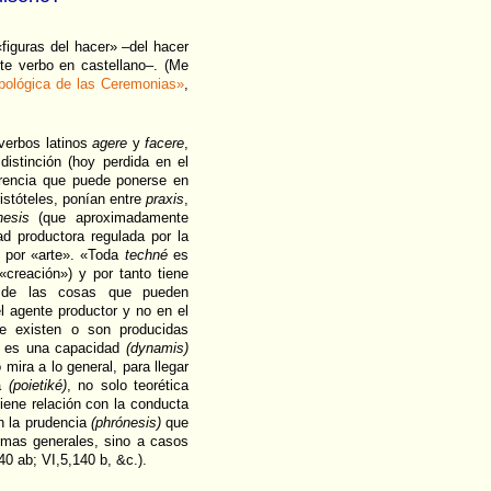
iguras del hacer» –del hacer
te verbo en castellano–. (Me
pológica de las Ceremonias»
,
 verbos latinos
agere
y
facere
,
distinción (hoy perdida en el
iferencia que puede ponerse en
istóteles, ponían entre
praxis
,
nesis
(que aproximadamente
ad productora regulada por la
 por «arte». «Toda
techné
es
 «creación») y por tanto tiene
 de las cosas que pueden
l agente productor y no en el
 existen o son producidas
es una capacidad
(dynamis)
 mira a lo general, para llegar
ca
(poietiké)
, no solo teorética
iene relación con la conducta
on la prudencia
(phrónesis)
que
ormas generales, sino a casos
40 ab; VI,5,140 b, &c.).