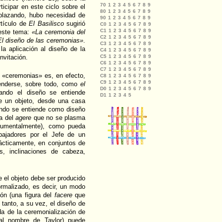
icipar en este ciclo sobre el
plazando, hubo necesidad de
rtículo de
El Basilisco
sugirió
 este tema:
«La ceremonia del
El diseño de las ceremonias»
.
la aplicación al diseño de la
nvitación.
 «ceremonias» es, en efecto,
tenderse, sobre todo, como
el
ando el diseño se entiende
de un objeto, desde una casa
uando se entiende como diseño
ia del
agere
que no se plasma
strumentalmente), como pueda
mbajadores por el Jefe de un
ácticamente, en conjuntos de
, inclinaciones de cabeza,
e el objeto debe ser producido
rmalizado, es decir, un modo
ón (una figura del
facere
que
tanto, a su vez, el diseño de
a de la ceremonialización de
al nombre de Taylor) puede