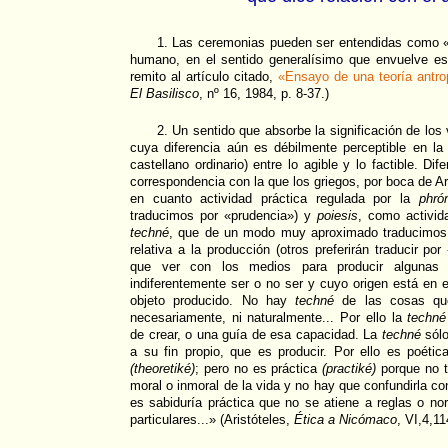
1. Las ceremonias pueden ser entendidas como «f
humano, en el sentido generalísimo que envuelve es
remito al artículo citado,
«Ensayo de una teoría antro
El Basilisco
, nº 16, 1984, p. 8-37.)
2. Un sentido que absorbe la significación de los
cuya diferencia aún es débilmente perceptible en la 
castellano ordinario) entre lo agible y lo factible. D
correspondencia con la que los griegos, por boca de Ar
en cuanto actividad práctica regulada por la
phró
traducimos por «prudencia») y
poiesis
, como activid
techné
, que de un modo muy aproximado traducimos
relativa a la producción (otros preferirán traducir por
que ver con los medios para producir algunas
indiferentemente ser o no ser y cuyo origen está en e
objeto producido. No hay
techné
de las cosas que
necesariamente, ni naturalmente... Por ello la
techné
de crear, o una guía de esa capacidad. La
techné
sólo
a su fin propio, que es producir. Por ello es poéti
(theoretiké)
; pero no es práctica
(practiké)
porque no t
moral o inmoral de la vida y no hay que confundirla c
es sabiduría práctica que no se atiene a reglas o n
particulares...» (Aristóteles,
Ética a Nicómaco
, VI,4,11