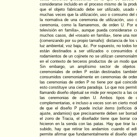
considerarse incluido en el proceso mismo de la pr
que el objeto fabricado debe ser utilizado, usado
muchas veces que la utilización, uso o consumo del o
la normativa de una ceremonia de utilización, uso
ceremonia, como la llamaremos, de orden U. Por e
televisión en familia», aunque pueda considerarse
muchos casos, del «rosario en familia», tiene una nor
(comenzando por su propio tamaño): distancia de los v
luz ambiental, voz baja, &c. Por supuesto, no todos l
están destinados a ser utilizados o consumidos 
rodamientos de un cojinete no se utilizan ceremonialm
en el contexto de terceros productos de un modo q
Sin embargo, un amplísimo sector de objetos 
ceremoniales de orden P están destinados también
consumidos ceremonialmente en ceremonias de orden
las ceremonias de orden P no tiene por qué coincidi
esto constituye una cierta paradoja. Lo que nos permi
llamando diseño objetual se mide por respecto a las c
las ceremonias de orden U. Ambos tipos de ce
complementarias, e incluso a veces son en cierto modo
de que el diseño P puede incluir
items
(orificios 
ajuste, andamios) que precisamente deben ser borra
el zorro de Tracia, el diseñador tiene que borrar c
hicieron en la senda con las patas. Hay que tirar l
subido, hay que retirar los andamios cuando el edi
permite afirmar que fundamentalmente el diseño objet