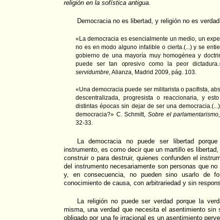
religión en la sofística antigua
.
Democracia no es libertad, y religión no es verdad
«La democracia es esencialmente un medio, un expedien
no es en modo alguno infalible o cierta.(...) y se enti
gobierno de una mayoría muy homogénea y doctrin
puede ser tan opresivo como la peor dictadura
servidumbre,
Alianza, Madrid 2009, pág. 103.
«Una democracia puede ser militarista o pacifista, absol
descentralizada, progresista o reaccionaria, y es
distintas épocas sin dejar de ser una democracia.(.
democracia?» C. Schmitt,
Sobre el parlamentarismo
32-33.
La democracia no puede ser libertad porque
instrumento, es como decir que un martillo es libertad,
construir o para destruir, quienes confunden el instr
del instrumento necesariamente son personas que no 
y, en consecuencia, no pueden sino usarlo de for
conocimiento de causa, con arbitrariedad y sin responsa
La religión no puede ser verdad porque la ver
misma, una verdad que necesita el asentimiento sin 
obligado por una fe irracional es un asentimiento per