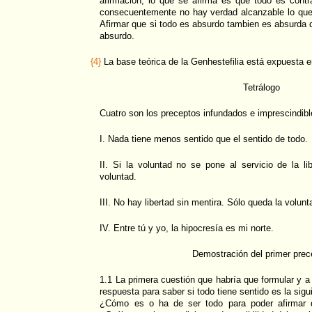
afirmación, lo que se afirma es que todo es contra
consecuentemente no hay verdad alcanzable lo que 
Afirmar que si todo es absurdo tambien es absurda d
absurdo.
{4}
La base teórica de la Genhestefilia está expuesta en
Tetrálogo
Cuatro son los preceptos infundados e imprescindibl
I. Nada tiene menos sentido que el sentido de todo.
II. Si la voluntad no se pone al servicio de la l
voluntad.
III. No hay libertad sin mentira. Sólo queda la volunt
IV. Entre tú y yo, la hipocresía es mi norte.
Demostración del primer prec
1.1 La primera cuestión que habría que formular y a
respuesta para saber si todo tiene sentido es la sigu
¿Cómo es o ha de ser todo para poder afirmar q