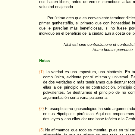
nos hacen libres, antes de vernos sometidos a las m
voluntad enajenada.
Por último creo que es conveniente terminar dicie
primer genhestéfilo, el primero que con honestidad h
que le parecían más beneficiosas, si no fuese por
individuo en el beneficio de la ciudad aun a costa del pe
Nihil est sine contradictione et contradict
Homo homini perversio.
Notas
{1}
La verdad es una impostura, una hipótesis. En tan
como única, evidente por sí misma y universal. Pa
de dos verdades o más tendríamos que destruir todas
ellas la del principio de no contradicción, principio
polivalentes. Si destruimos el principio de no con
argumentación sería vana palabrería.
{2}
El escepticismo gnoseológico ha sido argumentado 
en sus Hipotiposis pirrónicas. Aquí nos proponemos 
dos leyes y con ellos dar una base teórica a la Genhe
{3}
No afirmamos que todo es mentira, pues en tal cas