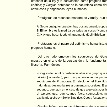
defensor de la ley y la convención como progreso fren
caótica; y Gorgias defensor de la naturaleza como des
artificiosas y engañosas leyes humanas..
Protágoras se reconoce maestro de virtud y, aun 
A. Sobre cualquier cuestión hay dos argumentos opuest
B. El hombre es la medida de todas las cosas (Homo
C. Hay que hacer fuerte el argumento débil (Erística)
Protágoras es el padre del optimismo humanista qu
progreso humano.
Del otro lado emergen los seguidores de Gor
maestro en el arte de la persuasión y lo fundamenta a
filosofía: Parménides.
«Gorgias de Leontini pertenecía al mismo grupo que 
criterio [de verdad], pero no por sostener un punto
seguidores de Protágoras. En efecto, en el libro titu
naturaleza desarrolla tres argumentos sucesivos. El p
segundo, que, aun en el caso de que algo exista, es i
el tercero, que, aun cuando fuera cognoscible, 
explicado a otros» (Sexto Empírico,
Contra los matemá
Gorgias influye sobre los defensores de la natural