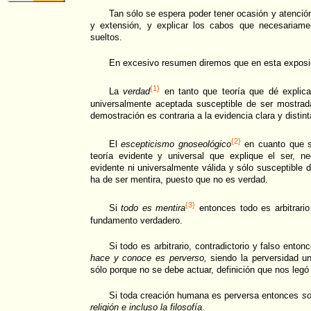
Tan sólo se espera poder tener ocasión y atención
y extensión, y explicar los cabos que necesariame
sueltos.
En excesivo resumen diremos que en esta exposic
{1}
La
verdad
en tanto que teoría que dé explica
universalmente aceptada susceptible de ser mostra
demostración es contraria a la evidencia clara y distint
{2}
El
escepticismo gnoseológico
en cuanto que s
teoría evidente y universal que explique el ser, n
evidente ni universalmente válida y sólo susceptible 
ha de ser mentira, puesto que no es verdad.
{3}
Si
todo es mentira
entonces todo es arbitrari
fundamento verdadero.
Si todo es arbitrario, contradictorio y falso ento
hace y conoce es perverso,
siendo la perversidad un
sólo porque no se debe actuar, definición que nos legó
Si toda creación humana es perversa entonces
so
religión e incluso la filosofía
.