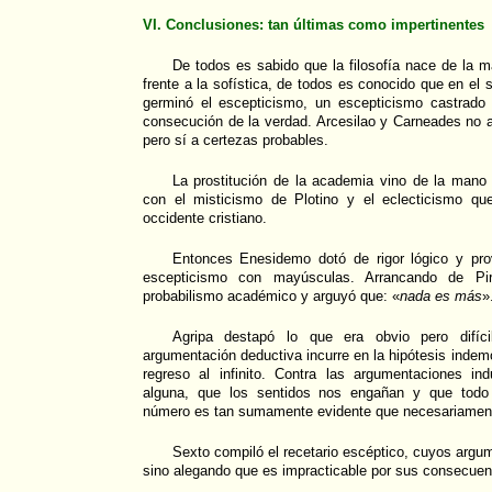
VI. Conclusiones: tan últimas como impertinentes
De todos es sabido que la filosofía nace de la 
frente a la sofística, de todos es conocido que en el
germinó el escepticismo, un escepticismo castrado p
consecución de la verdad. Arcesilao y Carneades no 
pero sí a certezas probables.
La prostitución de la academia vino de la mano 
con el misticismo de Plotino y el eclecticismo qu
occidente cristiano.
Entonces Enesidemo dotó de rigor lógico y pro
escepticismo con mayúsculas. Arrancando de Pi
probabilismo académico y arguyó que: «
nada es más
»
Agripa destapó lo que era obvio pero difíc
argumentación deductiva incurre en la hipótesis indemos
regreso al infinito. Contra las argumentaciones in
alguna, que los sentidos nos engañan y que todo 
número es tan sumamente evidente que necesariament
Sexto compiló el recetario escéptico, cuyos argum
sino alegando que es impracticable por sus consecuen