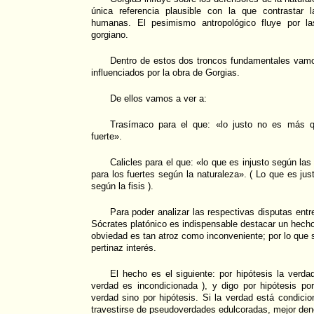
única referencia plausible con la que contrastar l
humanas. El pesimismo antropológico fluye por la
gorgiano.
Dentro de estos dos troncos fundamentales vamo
influenciados por la obra de Gorgias.
De ellos vamos a ver a:
Trasímaco para el que: «lo justo no es más q
fuerte».
Calicles para el que: «lo que es injusto según las
para los fuertes según la naturaleza». ( Lo que es ju
según la fisis ).
Para poder analizar las respectivas disputas entr
Sócrates platónico es indispensable destacar un hecho
obviedad es tan atroz como inconveniente; por lo que s
pertinaz interés.
El hecho es el siguiente: por hipótesis la verda
verdad es incondicionada ), y digo por hipótesis 
verdad sino por hipótesis. Si la verdad está condici
travestirse de pseudoverdades edulcoradas, mejor de