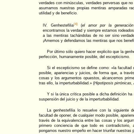
verdades con minúsculas, verdades perversas que no 
asumamos nuestras propias mentiras amparadas raci
utilidad y de beneficio.
{4}
IV. Genhestefilia
(
el amor por la generación
encontramos la verdad y siempre estamos rodeados
a las mentiras tachándolas de no ser sino verdad
¡Amemos y defendamos las mentiras que nos benefi
Por último sólo quiero hacer explicito que la genh
perfección, humanamente posible, del escepticismo.
Si el escepticismo se define como: «la facultad
posible, apariencias y juicios, de forma que, a travé
cosas y los argumentos opuestos, alcancemos primero
tras ello, la imperturbabilidad.» (
Hipotiposis pirrónicas,
Y si la única crítica posible a dicha definición ha 
suspensión del juicio y de la imperturbabilidad.
La genhestefilia lo resuelve con la siguiente de
facultad de oponer, de cualquier modo posible, aparienc
través de la equivalencia entre las cosas y los arg
primero conciencia de que todo es contradictorio, a
pongamos nuestro empeño en hacer triunfar nuestras p