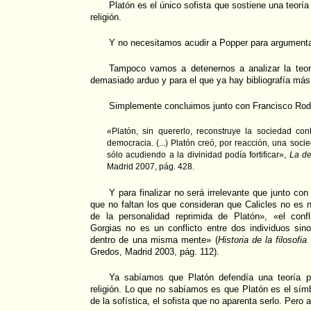
Platón es el único sofista que sostiene una teoría
religión.
Y no necesitamos acudir a Popper para argumentar
Tampoco vamos a detenernos a analizar la teoría
demasiado arduo y para el que ya hay bibliografía más
Simplemente concluimos junto con Francisco Rod
«Platón, sin quererlo, reconstruye la sociedad co
democracia. (...) Platón creó, por reacción, una soci
sólo acudiendo a la divinidad podía fortificar»,
La de
Madrid 2007, pág. 428.
Y para finalizar no será irrelevante que junto co
que no faltan los que consideran que Calicles no es n
de la personalidad reprimida de Platón», «el confl
Gorgias no es un conflicto entre dos individuos sino
dentro de una misma mente» (
Historia de la filosofia 
Gredos, Madrid 2003, pág. 112).
Ya sabíamos que Platón defendía una teoría po
religión. Lo que no sabíamos es que Platón es el sí
de la sofística, el sofista que no aparenta serlo. Pero