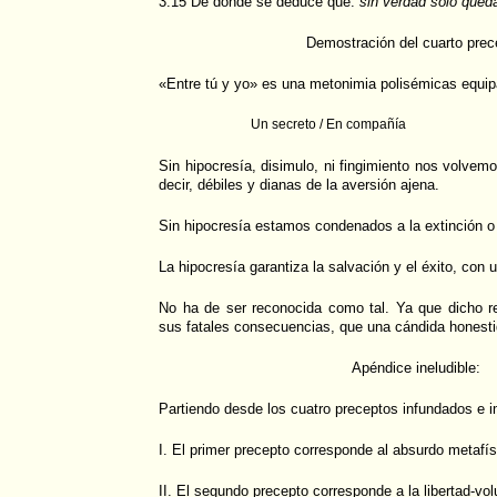
3.15 De donde se deduce que:
sin verdad sólo queda
Demostración del cuarto prec
«Entre tú y yo» es una metonimia polisémicas equip
Un secreto / En compañía
Sin hipocresía, disimulo, ni fingimiento nos volvem
decir, débiles y dianas de la aversión ajena.
Sin hipocresía estamos condenados a la extinción o 
La hipocresía garantiza la salvación y el éxito, con
No ha de ser reconocida como tal. Ya que dicho re
sus fatales consecuencias, que una cándida honesti
Apéndice ineludible:
Partiendo desde los cuatro preceptos infundados e i
I. El primer precepto corresponde al absurdo metafís
II. El segundo precepto corresponde a la libertad-vo