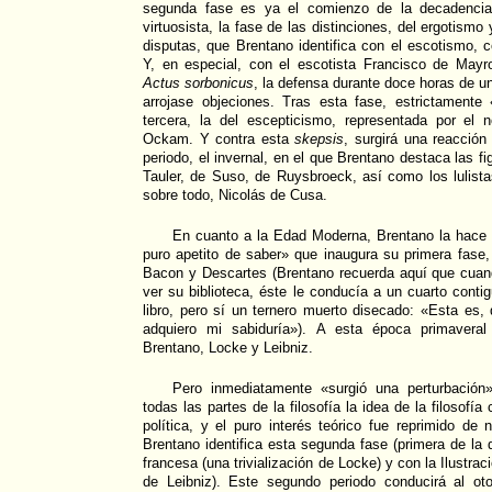
segunda fase es ya el comienzo de la decadencia,
virtuosista, la fase de las distinciones, del ergotismo
disputas, que Brentano identifica con el escotismo,
Y, en especial, con el escotista Francisco de Mayro
Actus sorbonicus
, la defensa durante doce horas de un
arrojase objeciones. Tras esta fase, estrictamente
tercera, la del escepticismo, representada por el
Ockam. Y contra esta
skepsis
, surgirá una reacció
periodo, el invernal, en el que Brentano destaca las f
Tauler, de Suso, de Ruysbroeck, así como los lulistas
sobre todo, Nicolás de Cusa.
En cuanto a la Edad Moderna, Brentano la hace
puro apetito de saber» que inaugura su primera fase, 
Bacon y Descartes (Brentano recuerda aquí que cuan
ver su biblioteca, éste le conducía a un cuarto cont
libro, pero sí un ternero muerto disecado: «Esta es, 
adquiero mi sabiduría»). A esta época primaveral
Brentano, Locke y Leibniz.
Pero inmediatamente «surgió una perturbación
todas las partes de la filosofía la idea de la filosof
política, y el puro interés teórico fue reprimido de 
Brentano identifica esta segunda fase (primera de la 
francesa (una trivialización de Locke) y con la Ilustrac
de Leibniz). Este segundo periodo conducirá al oto