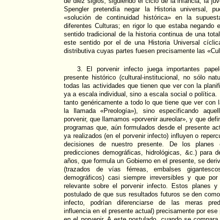
de diez siglos, siguiendo el ciclo de la infancia, la j
Spengler pretendía negar la Historia universal, p
«solución de continuidad histórica» en la supuest
diferentes Culturas; en rigor lo que estaba negando e
sentido tradicional de la historia continua de una total
este sentido por el de una Historia Universal cíclic
distributiva cuyas partes fuesen precisamente las «Cul
3. El porvenir infecto juega importantes pape
presente histórico (cultural-institucional, no sólo n
todas las actividades que tienen que ver con la plani
ya a escala individual, sino a escala social o política
tanto genéricamente a todo lo que tiene que ver con l
la llamada «Preología»), sino especificando aque
porvenir, que llamamos «porvenir aureolar», y que def
programas que, aún formulados desde el presente ac
ya realizados (en el porvenir infecto) influyen o reper
decisiones de nuestro presente. De los planes
predicciones demográficas, hidrológicas, &c.) para 
años, que formula un Gobierno en el presente, se deri
(trazados de vías férreas, embalses gigantesco
demográficos) casi siempre irreversibles y que por 
relevante sobre el porvenir infecto. Estos planes y
postulado de que sus resultados futuros se den como
infecto, podrían diferenciarse de las meras pred
influencia en el presente actual) precisamente por ese 
en el porvenir. A este postulado, cuando se compara 