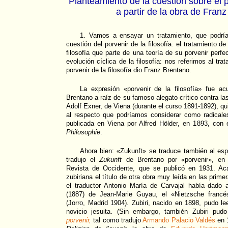
Planteamiento de la cuestión sobre el po
a partir de la obra de Fran
1. Vamos a ensayar un tratamiento, que podría
cuestión del porvenir de la filosofía: el tratamiento de
filosofía que parte de una teoría de su porvenir perf
evolución cíclica de la filosofía: nos referimos al tra
porvenir de la filosofía dio Franz Brentano.
La expresión «porvenir de la filosofía» fue a
Brentano a raíz de su famoso alegato crítico contra las
Adolf Exner, de Viena (durante el curso 1891-1892), q
al respecto que podríamos considerar como radicales
publicada en Viena por Alfred Hölder, en 1893, con e
Philosophie
.
Ahora bien: «Zukunft» se traduce también al espa
tradujo el
Zukunft
de Brentano por «porvenir», en 
Revista de Occidente, que se publicó en 1931. Aca
zubiriana el título de otra obra muy leída en las prim
el traductor Antonio María de Carvajal había dado a
(1887) de Jean-Marie Guyau, el «Nietzsche franc
(Jorro, Madrid 1904). Zubiri, nacido en 1898, pudo l
novicio jesuita. (Sin embargo, también Zubiri pud
porvenir,
tal como tradujo
Armando Palacio Valdés
en 1