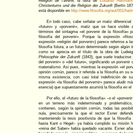
Religion de l’avenir,
la obra de
Eduardo Hartman
Christentums und die Religion der Zukunft
(Berlín 187
está disponible en
http://www.filosofia.org/aut/001/hart
En todo caso, cabe señalar un matiz diferencial 
«futuro» y «porvenir», matiz que se hace visible 
términos del sintagma «el porvenir de la filosofía» p
filosofía del porvenir». Porque la expresión «filo
expresión «religión del porvenir») parece referirse a l
filosofía futura, a un futuro determinado según algún tip
como se aprecia en el título de la obra de Ludw
Philosophie der Zukunft
(1843), que suele traducirse p
del porvenir» o «del futuro», significando un porveni
materialismo. Así pues, mientras la expresión «el porve
opinión común, parece ir referida a la filosofía en su 
misma
existencia
, con casi total indefinición de s
expresión «la filosofía del porvernir» parece aludir 
esencia
) que supuestamente asumirá la filosofía en el 
Por ello, el «futuro de la filosofía» –o el «porveni
en un terreno más indeterminado y problemático
contienen, según la opinión común, todas las posibili
nula, precisamente la que el rector Exner defendi
manteniendo la tesis positivista de que la filosofía
hasta Kant o Hegel– ya había cumplido su misión h
«reina del Saber» había quedado vacante. Exner aña