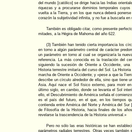
del mundo [católico] se dirige hacia las Indias orienta
riquezas y a procurarse dominios temporales cuyos t
vuelta a la Tierra, y en los que nunca deberá ponerse
corazón la subjetividad infinita, y no fue a buscarla en
También es obligado citar, como presente perfecto
mitades, a la Hégira de Mahoma del año 622.
(3) También han tenido cierta importancia los cír
en torno a algún parámetro central de carácter predom
un parámetro en torno al cual se organizaría la nueva
referencia. La más conocida es la traslación del cen
siguiendo la sucesión de Oriente a Occidente, una 
Historia terrestre imitaría del curso del Sol. La Histori
marcha de Oriente a Occidente; y «pese a que la Tierra
describe un círculo alrededor de ella, sino que tiene 
Asia. Aquí nace el Sol físico externo, para morir e
último siglo, en cambio, donde se levanta el Sol inter
ello, el Descubrimiento de América señala el comien
es el país del futuro, en el que, en los tiempos 
contienda entre América del Norte y América del Sur
de Filosofía de la Historia, hacia finales de los año
revelarse la trascendencia de la Historia universal.»
Pero no sólo las eras históricas se han estable
parámetros radiales terrestres. Otras veces también s