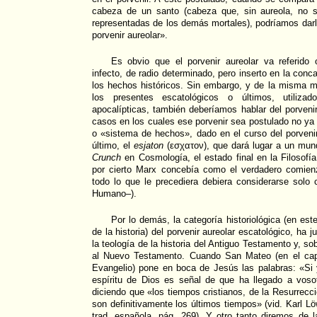
cabeza de un santo (cabeza que, sin aureola, no s
representadas de los demás mortales), podríamos dar
porvenir aureolar».
Es obvio que el porvenir aureolar va referido 
infecto, de radio determinado, pero inserto en la conca
los hechos históricos. Sin embargo, y de la misma
los presentes escatológicos o últimos, utilizad
apocalípticas, también deberíamos hablar del porvenir
casos en los cuales ese porvenir sea postulado no y
o «sistema de hechos», dado en el curso del porveni
último, el
esjaton
(εσχατον), que dará lugar a un mun
Crunch
en Cosmología, el estado final en la Filosofía
por cierto Marx concebía como el verdadero comienz
todo lo que le precediera debiera considerarse solo
Humano–).
Por lo demás, la categoría historiológica (en este
de la historia) del porvenir aureolar escatológico, ha 
la teología de la historia del Antiguo Testamento y, s
al Nuevo Testamento. Cuando San Mateo (en el capí
Evangelio) pone en boca de Jesús las palabras: «Si
espíritu de Dios es señal de que ha llegado a voso
diciendo que «los tiempos cristianos, de la Resurrecci
son definitivamente los últimos tiempos» (vid. Karl Lö
trad. española, pág. 269). Y otro tanto diremos de 