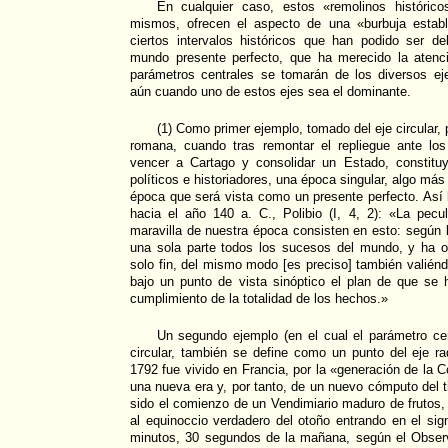
En cualquier caso, estos «remolinos históric
mismos, ofrecen el aspecto de una «burbuja establ
ciertos intervalos históricos que han podido ser d
mundo presente perfecto, que ha merecido la atenci
parámetros centrales se tomarán de los diversos eje
aún cuando uno de estos ejes sea el dominante.
(1) Como primer ejemplo, tomado del eje circular,
romana, cuando tras remontar el repliegue ante los
vencer a Cartago y consolidar un Estado, constit
políticos e historiadores, una época singular, algo más
época que será vista como un presente perfecto. Así l
hacia el año 140 a. C., Polibio (I, 4, 2): «La pecu
maravilla de nuestra época consisten en esto: según l
una sola parte todos los sucesos del mundo, y ha o
solo fin, del mismo modo [es preciso] también valiénd
bajo un punto de vista sinóptico el plan de que se 
cumplimiento de la totalidad de los hechos.»
Un segundo ejemplo (en el cual el parámetro cen
circular, también se define como un punto del eje ra
1792 fue vivido en Francia, por la «generación de la 
una nueva era y, por tanto, de un nuevo cómputo del 
sido el comienzo de un Vendimiario maduro de frutos, e
al equinoccio verdadero del otoño entrando en el sig
minutos, 30 segundos de la mañana, según el Obser