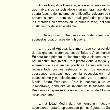
Ahora bien, dice Brentano, el escepticismo es in
que había sido ya definido en su primera fase de co
cuarta fase, la del invierno de la filosofía, volverán de
esfuerzos para un comienzo total, profundo; pero la
los métodos alcanzados en la primera fase, obligá
misticismo y del irracionalismo.
3. He aquí cómo Brentano cree poder identificar
supuestas cuatro fases de la filosofía.
En la Edad Antigua, la primera fase corresponderí
de los grandes sistemas, desde Tales o Anaximandro,
En esta fase primera la filosofía antigua elabora los
por su optimismo juvenil. Pero pronto viene la fatiga, 
el terreno de las urgencias prácticas. La segunda fase 
representada por los estoicos y por los epicúreo
cuestiones prácticas que por la especulación met
escepticismo y el eclecticismo comienzan a ocupar e
Media, Sexto Empírico... Pero la reacción a un es
insoportable, conducirá al invierno de la filosofía a
Brentano ve representada en el misticismo de Plotino
neopitagorismo.
En la Edad Media dará comienzo un nuevo ci
ascendente, estará representada por las figuras de 