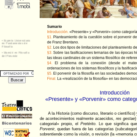
Sumario
Introducción.
«Presente» y «Porvenir» como categorías
§1.
Planteamiento de la cuestión sobre el porvenir de l
de Franz Brentano.
§2.
Los dos tipos de limitaciones del planteamiento d
§3.
Sobre las fasificaciones ternarias de las épocas h
las ideas cardinales de un sistema filosófico de refere
§4.
El problema de la conexión (desde el material
ordenaciones de los sistemas filosóficos y la fasificac
§5.
El porvenir de la filosofía en las sociedades democr
Final.
La «realización de la filosofía» en las democrac
Introducción
«Presente» y «Porvenir» como categor
A la
Historia
(como discurso, literario o científico)
de acontecimientos realmente acaecidos,
res gestae
)
categorial» propio, el
Pretérito
. Lo que significa qu
Porvenir
, quedan fuera de las categorías (subcategorí
sobrentiende como la visión, o revisión (la «memoria crí