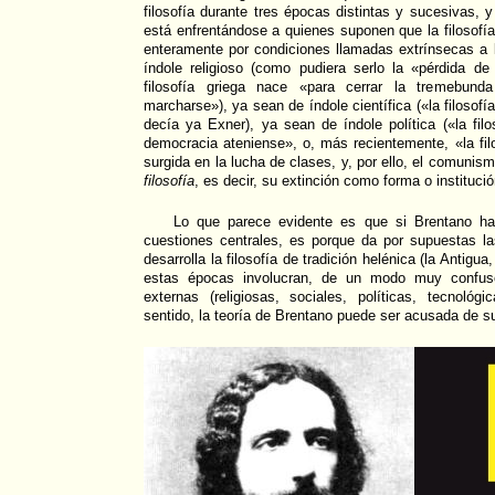
filosofía durante tres épocas distintas y sucesivas
está enfrentándose a quienes suponen que la filosofí
enteramente por condiciones llamadas extrínsecas a l
índole religioso (como pudiera serlo la «pérdida de
filosofía griega nace «para cerrar la tremebund
marcharse»), ya sean de índole científica («la filosofía
decía ya Exner), ya sean de índole política («la filo
democracia ateniense», o, más recientemente, «la fil
surgida en la lucha de clases, y, por ello, el comunism
filosofía
, es decir, su extinción como forma o instituci
Lo que parece evidente es que si Brentano ha
cuestiones centrales, es porque da por supuestas l
desarrolla la filosofía de tradición helénica (la Antigu
estas épocas involucran, de un modo muy confuso
externas (religiosas, sociales, políticas, tecnológi
sentido, la teoría de Brentano puede ser acusada de sup