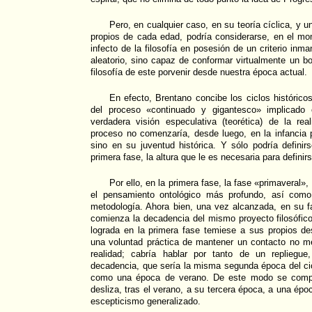
Pero, en cualquier caso, en su teoría cíclica, y u
propios de cada edad, podría considerarse, en el mom
infecto de la filosofía en posesión de un criterio inma
aleatorio, sino capaz de conformar virtualmente un bo
filosofía de este porvenir desde nuestra época actual.
En efecto, Brentano concibe los ciclos históricos
del proceso «continuado y gigantesco» implicado 
verdadera visión especulativa (teorética) de la rea
proceso no comenzaría, desde luego, en la infancia 
sino en su juventud histórica. Y sólo podría defini
primera fase, la altura que le es necesaria para defini
Por ello, en la primera fase, la fase «primaveral
el pensamiento ontológico más profundo, así como
metodología. Ahora bien, una vez alcanzada, en su fa
comienza la decadencia del mismo proyecto filosófic
lograda en la primera fase temiese a sus propios de
una voluntad práctica de mantener un contacto no m
realidad; cabría hablar por tanto de un repliegu
decadencia, que sería la misma segunda época del cic
como una época de verano. De este modo se compre
desliza, tras el verano, a su tercera época, a una époc
escepticismo generalizado.