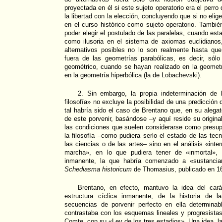
proyectada en él si este sujeto operatorio era el perro
la libertad con la elección, concluyendo que si no elig
en el curso histórico como sujeto operatorio. Tambié
poder elegir el postulado de las paralelas, cuando es
como ilusoria en el sistema de axiomas euclidianos
alternativos posibles no lo son realmente hasta qu
fuera de las geometrías parabólicas, es decir, sólo
geométrico, cuando se hayan realizado en la geometr
en la geometría hiperbólica (la de Lobachevski).
2. Sin embargo, la propia indeterminación de 
filosofía» no excluye la posibilidad de una predicción d
tal habría sido el caso de Brentano que, en su alegat
de este porvenir, basándose –y aquí reside su origina
las condiciones que suelen considerarse como presup
la filosofía –como pudiera serlo el estado de las tecn
las ciencias o de las artes– sino en el análisis «inter
marcha», en lo que pudiera tener de «inmortal», 
inmanente, la que habría comenzado a «sustanciar
Schediasma historicum
de Thomasius, publicado en 1
Brentano, en efecto, mantuvo la idea del carác
estructura cíclica inmanente, de la historia de l
secuencias de porvenir perfecto en ella determinab
contrastaba con los esquemas lineales y progresista
Comte, con su «Ley de los tres estadios». Una idea, 