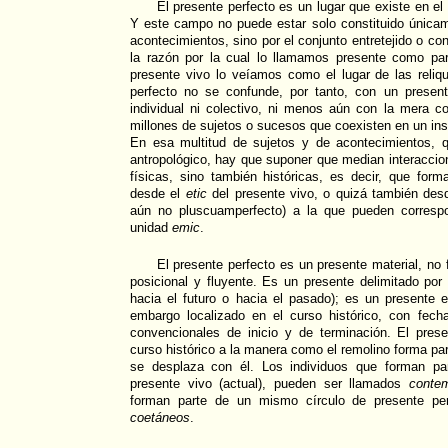
El presente perfecto es un lugar que existe en el
Y este campo no puede estar solo constituido única
acontecimientos, sino por el conjunto entretejido o co
la razón por la cual lo llamamos presente como part
presente vivo lo veíamos como el lugar de las reliqui
perfecto no se confunde, por tanto, con un presente
individual ni colectivo, ni menos aún con la mera coe
millones de sujetos o sucesos que coexisten en un ins
En esa multitud de sujetos y de acontecimientos, 
antropológico, hay que suponer que median interacci
físicas, sino también históricas, es decir, que fo
desde el
etic
del presente vivo, o quizá también desd
aún no pluscuamperfecto) a la que pueden corresp
unidad
emic
.
El presente perfecto es un presente material, no 
posicional y fluyente. Es un presente delimitado por 
hacia el futuro o hacia el pasado); es un presente es
embargo localizado en el curso histórico, con fe
convencionales de inicio y de terminación. El prese
curso histórico a la manera como el remolino forma part
se desplaza con él. Los individuos que forman pa
presente vivo (actual), pueden ser llamados
conte
forman parte de un mismo círculo de presente per
coetáneos
.