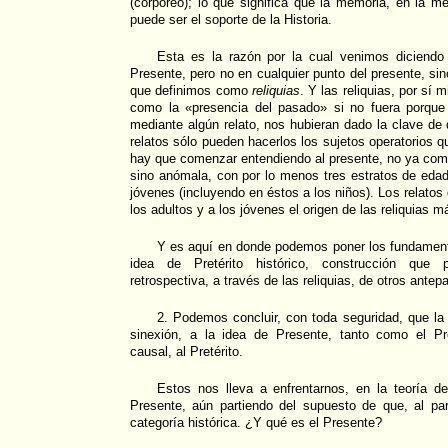
(corpóreo); lo que significa que la memoria, en la m
puede ser el soporte de la Historia.
Esta es la razón por la cual venimos diciendo
Presente, pero no en cualquier punto del presente, si
que definimos como
reliquias
. Y las reliquias, por sí
como la «presencia del pasado» si no fuera porque 
mediante algún relato, nos hubieran dado la clave de 
relatos sólo pueden hacerlos los sujetos operatorios q
hay que comenzar entendiendo al presente, no ya co
sino anómala, con por lo menos tres estratos de edad:
jóvenes (incluyendo en éstos a los niños). Los relatos 
los adultos y a los jóvenes el origen de las reliquias m
Y es aquí en donde podemos poner los fundamento
idea de Pretérito histórico, construcción que 
retrospectiva, a través de las reliquias, de otros ante
2. Podemos concluir, con toda seguridad, que la i
sinexión, a la idea de Presente, tanto como el Pr
causal, al Pretérito.
Estos nos lleva a enfrentarnos, en la teoría de
Presente, aún partiendo del supuesto de que, al pa
categoría histórica. ¿Y qué es el Presente?