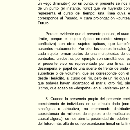
un «ego diminuto») por un punto, el presente se nos 
de un punto (el instante,
nunc
) que va fluyendo con
representa el curso del tiempo; una línea cuya es
corresponde al Pasado, y cuya prolongación «puntea
Futuro.
Pero es evidente que el presente puntual, el
nunc
límite, porque el sujeto óptico co-existe siempre
conflictiva) con otros sujetos ópticos, que tambi
ausentes mutuamente. Por ello, los cursos lineales (
cada sujeto forman partes de una multiplicidad de c
puntuales, unidos, si, por ejemplo son simultáneos, p
el presente vivo es representado por una línea, s
desempeña el papel de una suerte de frente de onda d
superficie o de volumen, que se corresponde con el 
desde Heráclito, al curso del río, pero de un río cuya
que todavía hayan alcanzado el mar u otro río), si
último, que acaso se «despeña» en el «abismo» (en el 
3. Cuando la presencia propia del presente co
coexistencia de individuos en un círculo dado (con
sinalógica o atributiva, no meramente distribut
coexistencia de millones de sujetos o de molécula
causal alguna), se nos abre la posibilidad de redefinir
del futuro más allá de su representación lineal en la lí