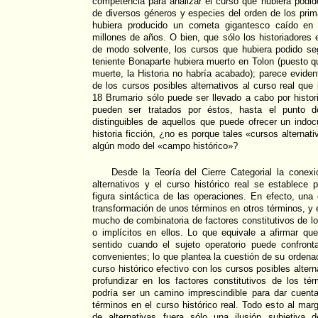
competencia para analizar el curso que hubiera podid
de diversos géneros y especies del orden de los prima
hubiera producido un cometa gigantesco caído en
millones de años. O bien, que sólo los historiadores 
de modo solvente, los cursos que hubiera podido seg
teniente Bonaparte hubiera muerto en Tolon (puesto q
muerte, la Historia no habría acabado); parece eviden
de los cursos posibles alternativos al curso real que 
18 Brumario sólo puede ser llevado a cabo por histo
pueden ser tratados por éstos, hasta el punto 
distinguibles de aquellos que puede ofrecer un indo
historia ficción, ¿no es porque tales «cursos alterna
algún modo del «campo histórico»?
Desde la Teoría del Cierre Categorial la conexi
alternativos y el curso histórico real se establece 
figura sintáctica de las operaciones. En efecto, una
transformación de unos términos en otros términos, y 
mucho de combinatoria de factores constitutivos de lo
o implícitos en ellos. Lo que equivale a afirmar qu
sentido cuando el sujeto operatorio puede confronta
convenientes; lo que plantea la cuestión de su ordena
curso histórico efectivo con los cursos posibles altern
profundizar en los factores constitutivos de los té
podría ser un camino imprescindible para dar cuent
términos en el curso histórico real. Todo esto al mar
de alternativas fuera sólo una ilusión subjetiva d