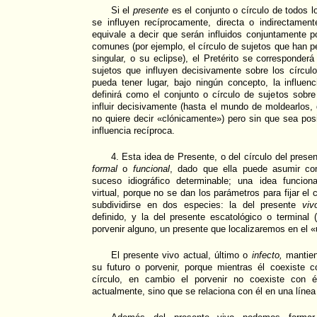
Si el
presente
es el conjunto o círculo de todos 
se influyen recíprocamente, directa o indirectamen
equivale a decir que serán influidos conjuntamente p
comunes (por ejemplo, el círculo de sujetos que han p
singular, o su eclipse), el Pretérito se corresponder
sujetos que influyen decisivamente sobre los círcul
pueda tener lugar, bajo ningún concepto, la influen
definirá como el conjunto o círculo de sujetos sobr
influir decisivamente (hasta el mundo de moldearlos,
no quiere decir «clónicamente») pero sin que sea posi
influencia recíproca.
4. Esta idea de Presente, o del círculo del prese
formal
o
funcional
, dado que ella puede asumir co
suceso idiográfico determinable; una idea funcio
virtual, porque no se dan los parámetros para fijar el
subdividirse en dos especies: la del presente
viv
definido, y la del presente escatológico o terminal 
porvenir alguno, un presente que localizaremos en el «ú
El presente vivo actual, último o
infecto,
mantien
su futuro o porvenir, porque mientras él coexiste
círculo, en cambio el porvenir no coexiste con él
actualmente, sino que se relaciona con él en una línea