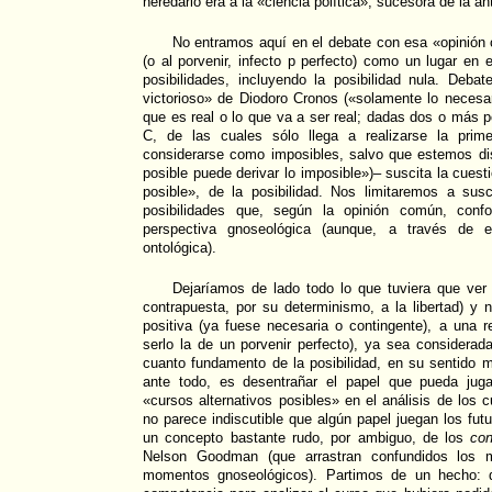
heredarlo era a la «ciencia política», sucesora de la anti
No entramos aquí en el debate con esa «opinión 
(o al porvenir, infecto p perfecto) como un lugar en 
posibilidades, incluyendo la posibilidad nula. Deb
victorioso» de Diodoro Cronos («solamente lo necesari
que es real o lo que va a ser real; dadas dos o más p
C, de las cuales sólo llega a realizarse la prim
considerarse como imposibles, salvo que estemos di
posible puede derivar lo imposible»)– suscita la cues
posible», de la posibilidad. Nos limitaremos a susc
posibilidades que, según la opinión común, confo
perspectiva gnoseológica (aunque, a través de el
ontológica).
Dejaríamos de lado todo lo que tuviera que ver
contrapuesta, por su determinismo, a la libertad) y 
positiva (ya fuese necesaria o contingente), a una 
serlo la de un porvenir perfecto), ya sea considerad
cuanto fundamento de la posibilidad, en su sentido 
ante todo, es desentrañar el papel que pueda juga
«cursos alternativos posibles» en el análisis de los 
no parece indiscutible que algún papel juegan los fut
un concepto bastante rudo, por ambiguo, de los
con
Nelson Goodman (que arrastran confundidos los 
momentos gnoseológicos). Partimos de un hecho: q