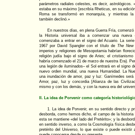
parámetros radiales celestes, es decir, astrológicos.
estaba en su máximo [escribía Rheticus, en su edición
Roma se transformó en monarquía, y mientras la 
también declinó.»
En nuestros días, en plena Guerra Fría, comenzó 
la Historia universal iba a comenzar una nueva e
comenzaba a entrar en el signo del Acuario. La serie
1967 por David Spangler con el título de
The New 
imperios y religiones de Mesopotamia habrían florecid
religión judía bajo el signo de Aries; el cristianism
habría comenzado el 21 de marzo de nuestra Era). Pe
una legión de iluminados– el Sol entrará en el signo d
nuevo orden mundial, una nueva Humanidad. La Nue
una inundación de amor, paz y luz: Ganímedes será 
Amor, paz, luz y concordia [Alianza de las Civiliz
mismo y con los demás, y con la nueva era del univer
II. La idea de Porvenir como categoría historiológi
1. La idea de Porvenir, en su sentido directo y pri
desborda, como hemos dicho, el campo de la historia
esta se mantiene «del lado del Pretérito»; y la desbo
en sentido inverso, a como la Cosmología física desbo
pretérito del Universo, lo que existe o puede existir
puede conocerse desde su presente.