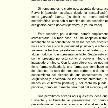
Sin embargo es lo cierto que, además de esta acep
Porvenir (acepción acuñada desde la «actualidad»
como
porvenir infecto
(es decir, no hecho todaví
metahistórica, cabe hablar también de una acepción re
designarse como
porvenir perfecto
(o ya realizado).
Esta acepción, por lo demás, estaría ampliamen
representada
. En todo caso, es una acepción históric
inmanente de la concatenación de los hechos histórico
no es otra cosa sino la posteridad positiva que ente
sistema de hechos ya establecidos en el pretérito, y 
algún modo como un presente perfecto. Según esto el p
con el presente perfecto como el porvenir infecto 
inacabado o infecto. Con la gran diferencia de que mi
tiene forma realizada (y una forma que contribuye e
del alcance, no sólo del presente perfecto, o de sus 
conocimiento del alcance de sus consecuentes, en 
«significado y la verdad» de los hechos pretéritos), el
menos en el terreno positivo) y por tanto no puede s
principio, como instrumento para medir el alcance y el 
Nos permitimos advertir aquí que estas ideas qu
Presente y el Pretérito las presentamos, no como 
pretendamos introducir
ex abrupto
en el análisis de la