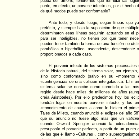
pueda ser amorfo, tendremos que formular las sigu
punto, en efecto, un porvenir infecto es, por el hecho 
de qué modos puede ser conformable?
Ante todo, y desde luego, según líneas que ya
pretérito, y siempre bajo la suposición de que múltip
determinaron esas líneas seguirán actuando en el po
para ser inteligibles, no tienen por qué tener nece
pueden tener también la forma de una función no cícli
parabólica o hiperbólica, ascendente, descendente o
proporcionados a cada caso.
El porvenir infecto de los sistemas procesuales 
de la Historia natural, del sistema solar, por ejempl
sino como conformado (salvo en su «momento exi
«contingencia» de una colisión intergaláctica. El m
sistema solar se concibe como sometido a las mis
regido desde hace miles de millones de años (aun
creía Aristóteles). Por ello predecimos hoy los ec
tendrán lugar en nuestro porvenir infecto, y los
«conocimiento de causa» a como lo hiciera el primer 
Tales de Mileto, cuando anunció el eclipse del año 58
que su anuncio no fuese algo más que un
vatici
cuando Oswald Spengler anunció la «decadenci
presuponía el porvenir perfecto, a partir de un punto
de las que él llamo «Culturas», como superorganismos 