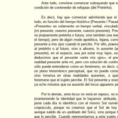
Ante todo, conviene comenzar subrayando que e
condición de contenedor de reliquias (del Pretérito).
Es decir, hay que comenzar advirtiendo que el
todo, en función del tiempo histórico (Presente / Pasa
«Presente» es solamente un tiempo verbal, vinculad
(mi presente, nuestro presente, vuestro presente). Pr
no propiamente pretérita o futura, sino también una re
el tiempo), pero de algún modo apotética, lejana, com
presente a mis ojos cuando lo percibo. Por ello,
praese
al pretérito o al futuro, sino a
absens,
lo ausente (a
presente), en el espacio, sea por estar muy lejos, se
deducimos que el presente «ante mis ojos», el pres
realidad presente ante mí, pero con solución de conti
sólo puede entenderse como un
fenómeno
, es decir,
un plano fenoménico perceptual, que no puede consi
sino inmersa en otras realidades ausentes, o qu
fenómeno que el sujeto percibe. El Sol presente y exe
ya ocho minutos que se ausentó del
locus apparens
pe
Por lo demás, este
locus
no está en reposo, no s
(manteniendo la identidad que le hayamos atribuid
pone cada día lo identifico con el mismo Sol numér
crepúsculo, porque no creemos que el Sol de hoy 
aunque salido de un «poblado del Sol»), sino porque 
que lo percibe. Cuando representamos a este sujeto óp