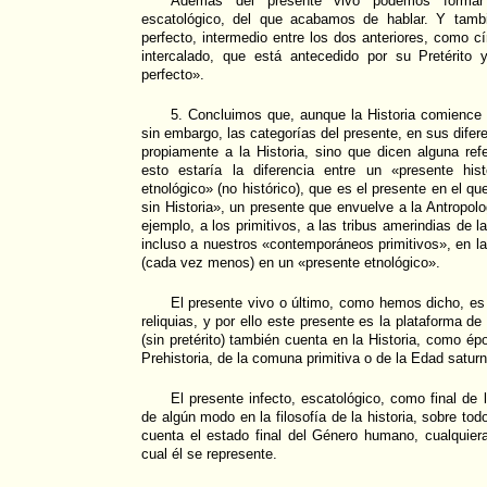
Además del presente vivo podemos formar
escatológico, del que acabamos de hablar. Y tamb
perfecto, intermedio entre los dos anteriores, como c
intercalado, que está antecedido por su Pretérito
perfecto».
5. Concluimos que, aunque la Historia comience 
sin embargo, las categorías del presente, en sus dife
propiamente a la Historia, sino que dicen alguna refe
esto estaría la diferencia entre un «presente his
etnológico» (no histórico), que es el presente en el q
sin Historia», un presente que envuelve a la Antropolo
ejemplo, a los primitivos, a las tribus amerindias de 
incluso a nuestros «contemporáneos primitivos», en 
(cada vez menos) en un «presente etnológico».
El presente vivo o último, como hemos dicho, es 
reliquias, y por ello este presente es la plataforma de l
(sin pretérito) también cuenta en la Historia, como épo
Prehistoria, de la comuna primitiva o de la Edad saturn
El presente infecto, escatológico, como final de l
de algún modo en la filosofía de la historia, sobre tod
cuenta el estado final del Género humano, cualquier
cual él se represente.