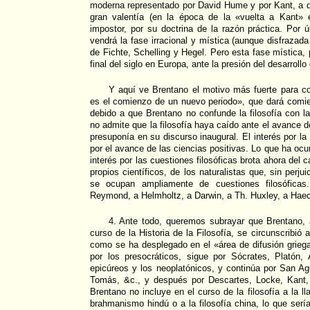
moderna representado por David Hume y por Kant, a q
gran valentía (en la época de la «vuelta a Kant»
impostor, por su doctrina de la razón práctica. Por ú
vendrá la fase irracional y mística (aunque disfrazada
de Fichte, Schelling y Hegel. Pero esta fase mística,
final del siglo en Europa, ante la presión del desarrollo
Y aquí ve Brentano el motivo más fuerte para co
es el comienzo de un nuevo periodo», que dará comie
debido a que Brentano no confunde la filosofía con la
no admite que la filosofía haya caído ante el avance 
presuponía en su discurso inaugural. El interés por la 
por el avance de las ciencias positivas. Lo que ha ocur
interés por las cuestiones filosóficas brota ahora del
propios científicos, de los naturalistas que, sin perju
se ocupan ampliamente de cuestiones filosóficas
Reymond, a Helmholtz, a Darwin, a Th. Huxley, a Haec
4. Ante todo, queremos subrayar que Brentano, a
curso de la Historia de la Filosofía, se circunscribió a 
como se ha desplegado en el «área de difusión grieg
por los presocráticos, sigue por Sócrates, Platón, A
epicúreos y los neoplatónicos, y continúa por San A
Tomás, &c., y después por Descartes, Locke, Kant, 
Brentano no incluye en el curso de la filosofía a la lla
brahmanismo hindú o a la filosofía china, lo que serí