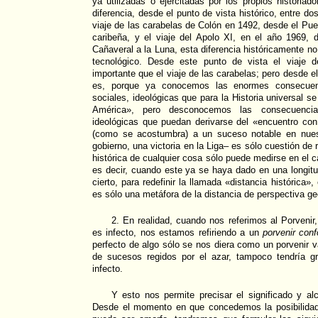
ya utilizadas o ejercitadas por los propios historiad
diferencia, desde el punto de vista histórico, entre d
viaje de las carabelas de Colón en 1492, desde el Pue
caribeña, y el viaje del Apolo XI, en el año 1969,
Cañaveral a la Luna, esta diferencia históricamente no
tecnológico. Desde este punto de vista el viaje
importante que el viaje de las carabelas; pero desde el
es, porque ya conocemos las enormes consecuenc
sociales, ideológicas que para la Historia universal s
América», pero desconocemos las consecuencia
ideológicas que puedan derivarse del «encuentro con
(como se acostumbra) a un suceso notable en nues
gobierno, una victoria en la Liga– es sólo cuestión de 
histórica de cualquier cosa sólo puede medirse en el 
es decir, cuando este ya se haya dado en una longitu
cierto, para redefinir la llamada «distancia histórica»
es sólo una metáfora de la distancia de perspectiva ge
2. En realidad, cuando nos referimos al Porvenir,
es infecto, nos estamos refiriendo a un
porvenir con
perfecto de algo sólo se nos diera como un porvenir
de sucesos regidos por el azar, tampoco tendría gr
infecto.
Y esto nos permite precisar el significado y al
Desde el momento en que concedemos la posibilidad