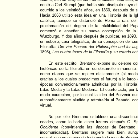
contó a Carl Stumpf (que había sido discípulo suyo el
ocurrido a los veintidós años, en 1860, después de s
Hacia 1863 utilizó esta idea en una Historia de la Ig
católico, aunque se distanció de Roma a raíz del 
proclamación del dogma de la infalibilidad del Pa
comenzó a enseñar su nueva concepción de la Hi
Wurzburgo. Y dos años después de publicar, en 1893, 
un esbozo, casi telegráfico, de su concepción del curs
Filosofía,
Die vier Phasen der Philosophie und ihr aug
1895),
Las cuatro fases de la Filosofía y su estado act
En este escrito, Brentano expone su célebre co
históricas de la filosofía en su desarrollo inmanente
como etapas que se repiten cíclicamente (al modo
gracias a los cuales predecimos el futuro) a lo largo
épocas convencionalmente admitidas por la Historia 
Edad Media y la Edad Moderna. El cuarto ciclo, por ta
modo «aureolar», por lo cual la idea del Porvenir q
automáticamente aludida y retrotraída al Pasado, co
virtual.
No por ello Brentano establece una discontinui
edades, como lo haría cinco lustros después O. S
Occidente
(convirtiendo las
épocas
de Brentano
incomunicadas). Brentano sugiere más bien, aun
espiral, que no elimina de todo punto la idea de Progre