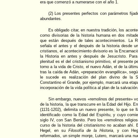
era que comenzó a numerarse con el año 1.
(2) Los presentes perfectos con parámetros fija
abundantes.
Es obligado citar, en nuestra tradición, los acon
como divisorias de la historia humana en dos mitade
que están después de tales acontecimientos. La R
señala el antes y el después de la historia desde un
cristianos, el acontecimiento divisorio es la Encarnaci
la Historia en antes y después de Jesucristo. Para 
plenitud es el del cristianismo primitivo, el presente 
torno a la vida de Cristo, el nuevo Adán, el de la últi
tras la caída de Adán, «preparación evangélica», seg
le sucede es realización del plan divino de la S
Constantino el Grande, por ejemplo, marcará una etap
incorporación de la vida política al plan de la salvación
Sin embargo, nuevos «remolinos del presente» vo
de la historia, la que transcurre en la Edad del Hijo. En
(1131-1202), delimita un nuevo presente, lo que se l
identificado como la Edad del Espíritu, y cuyo comie
siglo IV, con San Benito. Pero los «remolinos religio
curso de la historia del cristianismo no acaban ahí. 
Hegel, en su
Filosofía de la Historia
, y con Hege
reformados, un simple monje, Lutero, marcará una nu