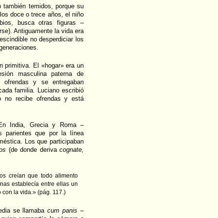
o también temidos, porque su
los doce o trece años, el niño
os, busca otras figuras –
arse). Antiguamente la vida era
scindible no desperdiciar los
generaciones.
n primitiva. El «hogar» era un
sión masculina paterna de
n ofrendas y se entregaban
ada familia. Luciano escribió
o no recibe ofrendas y está
En India, Grecia y Roma –
s parientes que por la línea
méstica. Los que participaban
os
(de donde deriva
cognate,
uos creían que todo alimento
nas establecía entre ellas un
con la vida.» (pág. 117.)
Media se llamaba
cum panis
–