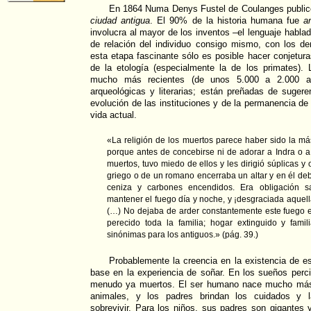
En 1864 Numa Denys Fustel de Coulanges public
ciudad antigua
. El 90% de la historia humana fue
a
involucra al mayor de los inventos –el lenguaje habla
de relación del individuo consigo mismo, con los d
esta etapa fascinante sólo es posible hacer conjetur
de la etología (especialmente la de los primates). 
mucho más recientes (de unos 5.000 a 2.000 a
arqueológicas y literarias; están preñadas de sugere
evolución de las instituciones y de la permanencia de
vida actual.
«La religión de los muertos parece haber sido la m
porque antes de concebirse ni de adorar a Indra o a
muertos, tuvo miedo de ellos y les dirigió súplicas y
griego o de un romano encerraba un altar y en él de
ceniza y carbones encendidos. Era obligación 
mantener el fuego día y noche, y ¡desgraciada aquel
(…) No dejaba de arder constantemente este fuego en
perecido toda la familia; hogar extinguido y famil
sinónimas para los antiguos.» (pág. 39.)
Probablemente la creencia en la existencia de esp
base en la experiencia de soñar. En los sueños perc
menudo ya muertos. El ser humano nace mucho más
animales, y los padres brindan los cuidados y
sobrevivir. Para los niños, sus padres son gigantes y