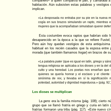
compañero– a quien compartía el pan, y
camarada
a 
habitación. Aún subsisten estas palabras y vestigios 
implican.
«La desposada no entraba por su pie en la nueva m
cogía en sus brazos simulando un rapto, mientras el
mujeres que la acompañaban simulaban querer defend
Esta costumbre evoca raptos que habrían sido h
desaparecido en la época a la que se refiere Fustel
Pero aún hoy quedan vestigios de esta antiquísima 
habitual en los recién casados que la esposa entre
morada (que también llamamos
hogar
) en brazos de su
«La palabra
pater
{que es igual en latín, griego y sánsc
lengua religiosa se aplicaba a los dioses y en la del 
culto y una heredad. Los poetas nos enseñan que s
quienes se quería honrar y el esclavo y el client
sinónima de
rex,
y llevaba en sí la significación 
potestad, autoridad y dignidad majestuosa.» (pág. 92.
Los dioses se multiplican
La
gens
era la familia misma (pág. 108); cierto n
grupo que se llamó fratría en griego y curia en latín
fratrías formaron una tribu (pág. 117). «Este nuevo cír