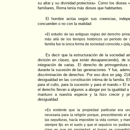
su altar y su divinidad protectora». Como los dioses 
familiares, Roma tenía más dioses que habitantes.
El hombre actúa según sus creencias, indep
concuerden o no con la
realidad.
«El estudio de las antiguas reglas del derecho priv
más allá de los tiempos históricos un período de s
familia fue la única forma de sociedad conocida.» (pág
Es decir que la estructuración de la sociedad ar
división en
clases,
que están desapareciendo), de su
integración de varias. El derecho de primogenitura
durante la sucesión de las generaciones. Y fue, ademá
discriminación de derechos. Por eso dice en pág. 214
desigualdad en las constitución íntima de la familia. El
para el culto, para la sucesión y para el mando.» El e
el derecho llevan a algunos a abogar por la igualdad a
mantuvo a nuestra especie y la hizo crecer y pro
desigualdad.
«Es evidente que la propiedad particular era un
necesaria para la religión porque, prescribiendo el a
las sepulturas, hacía imposible la vida común; y ma
siempre fijo en el suelo y que el sepulcro no pudiese 
claro es que sin propiedad, el hogar se convertiría