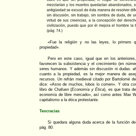
mezclarían y los muertos quedarían abandonados, si
antigüedad se excusó de ésta manera de resolver difi
sin discusión, sin trabajo, sin sombra de duda, de 
virtud de sus creencias, a la concepción del derec
civilización, puesto que por él mejora el hombre la 
(pág. 74.)
«Fue la religión y no las leyes, lo primero 
propiedad».
Pero en este caso, igual que en los anteriores, 
favorecen la subsistencia y el crecimiento (en núme
seres humanos. Y además sin discusión ni dudas: ah
cuanto a la propiedad, es la mejor manera de aseg
recursos. Un refrán medieval citado por Bartolomé de 
dice: «Asno de muchos, lobos lo comen». Y otra co
libro de Chafuen (
Economía y Ética
), es que trata d
economía de libre mercado», así como antes Max Web
capitalismo a la ética protestante.
Teocracias
Si quedara alguna duda acerca de la función de 
pág. 80: