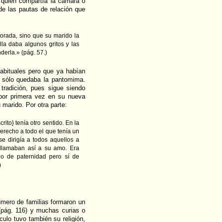
quien compartía la cámara o
de las pautas de relación que
orada, sino que su marido la
la daba algunos gritos y las
erla.» (pág. 57.)
abituales pero que ya habían
; sólo quedaba la pantomima.
tradición, pues sigue siendo
 por primera vez en su nueva
 marido. Por otra parte:
rito} tenía otro sentido. En la
derecho a todo el que tenía un
e dirigía a todos aquellos a
e llamaban así a su amo. Era
no de paternidad pero sí de
)
úmero de familias formaron un
 (pág. 116) y muchas curias o
culo tuvo también su religión,