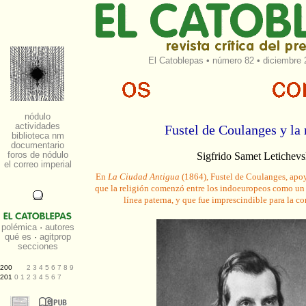
El Catoblepas
•
número 82
• diciembre 
Fustel de Coulanges y la 
Sigfrido Samet Letichev
En
La Ciudad Antigua
(1864), Fustel de Coulanges, apoy
que la religión comenzó entre los indoeuropeos como un c
línea paterna, y que fue imprescindible para la co