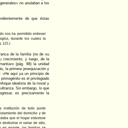
«generales» no anulaban a los
endientemente de que éstas
ado nos ha permitido entrever
iglos, durante los cuales la
. 115.)
ranca de la familia (no de su
 crecimiento, y luego, de la
 mantuvo (pág. 88) la unidad
s, la primera jerarquización y
: «He aquí ya un principio de
 primogénito es el privilegiado
nfoque idealista de la moral y
 ultranza. Sin embargo, lo que
gresar, es precisamente la
a institución de todo punto
islamiento del domicilio y de
ndaba que el hogar estuviese
destruirse ni variar de sitio,
 en errante, las familias se