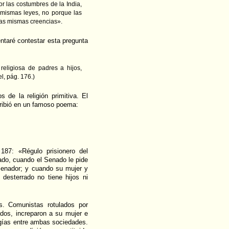
or las costumbres de la India,
 mismas leyes, no porque las
las mismas creencias».
ntaré contestar esta pregunta
religiosa de padres a hijos,
l, pág. 176.)
 de la religión primitiva. El
cribió en un famoso poema:
187: «Régulo prisionero del
ado, cuando el Senado le pide
 Senador; y cuando su mujer y
 desterrado no tiene hijos ni
s. Comunistas rotulados por
ados, increparon a su mujer e
ogías entre ambas sociedades.