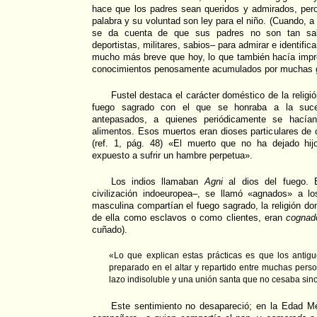
hace que los padres sean queridos y admirados, per
palabra y su voluntad son ley para el niño. (Cuando, a 
se da cuenta de que sus padres no son tan sabi
deportistas, militares, sabios– para admirar e identific
mucho más breve que hoy, lo que también hacía impre
conocimientos penosamente acumulados por muchas 
Fustel destaca el carácter doméstico de la religió
fuego sagrado con el que se honraba a la suce
antepasados, a quienes periódicamente se hacía
alimentos. Esos muertos eran dioses particulares de c
(ref. 1, pág. 48) «El muerto que no ha dejado hij
expuesto a sufrir un hambre perpetua».
Los indios llamaban
Agni
al dios del fuego. 
civilización indoeuropea–, se llamó «agnados» a lo
masculina compartían el fuego sagrado, la religión do
de ella como esclavos o como clientes, eran
cognad
cuñado).
«Lo que explican estas prácticas es que los antig
preparado en el altar y repartido entre muchas perso
lazo indisoluble y una unión santa que no cesaba sino 
Este sentimiento no desapareció; en la Edad 