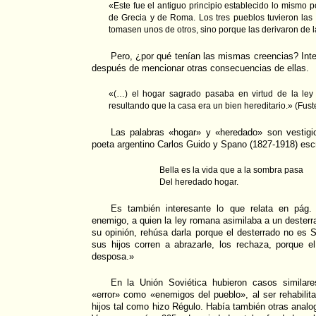
«Este fue el antiguo principio establecido lo mismo p
de Grecia y de Roma. Los tres pueblos tuvieron las
tomasen unos de otros, sino porque las derivaron de 
Pero, ¿por qué tenían las mismas creencias? Inte
después de mencionar otras consecuencias de ellas.
«(…) el hogar sagrado pasaba en virtud de la ley 
resultando que la casa era un bien hereditario.» (Fuste
Las palabras «hogar» y «heredado» son vestigios
poeta argentino Carlos Guido y Spano (1827-1918) es
Bella es la vida que a la sombra pasa
Del heredado hogar.
Es también interesante lo que relata en pág. 
enemigo, a quien la ley romana asimilaba a un desterr
su opinión, rehúsa darla porque el desterrado no es
sus hijos corren a abrazarle, los rechaza, porque el
desposa.»
En la Unión Soviética hubieron casos similare
«error» como «enemigos del pueblo», al ser rehabilit
hijos tal como hizo Régulo. Había también otras anal