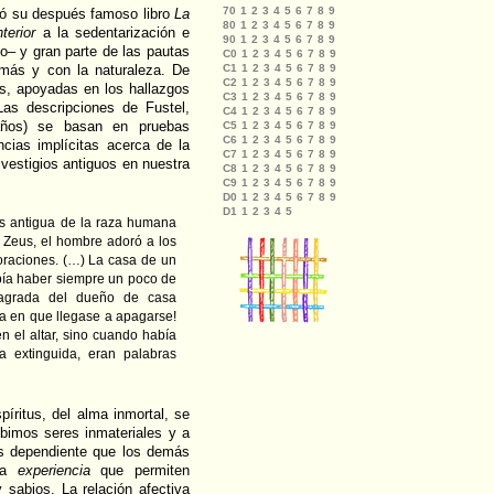
ó su después famoso libro
La
nterior
a la sedentarización e
do– y gran parte de las pautas
emás y con la naturaleza. De
as, apoyadas en los hallazgos
Las descripciones de Fustel,
ños) se basan en pruebas
ncias implícitas acerca de la
 vestigios antiguos en nuestra
ás antigua de la raza humana
 Zeus, el hombre adoró a los
 oraciones. (…) La casa de un
bía haber siempre un poco de
sagrada del dueño de casa
la en que llegase a apagarse!
 el altar, sino cuando había
ia extinguida, eran palabras
íritus, del alma inmortal, se
ibimos seres inmateriales y a
 dependiente que los demás
 la
experiencia
que permiten
 sabios. La relación afectiva