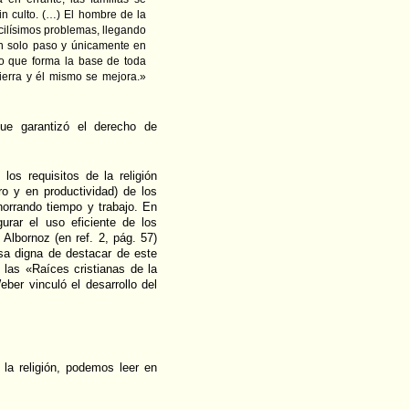
n culto. (…) El hombre de la
cilísimos problemas, llegando
un solo paso y únicamente en
ho que forma la base de toda
tierra y él mismo se mejora.»
que garantizó el derecho de
los requisitos de la religión
ro y en productividad) de los
orrando tiempo y trabajo. En
urar el uso eficiente de los
Albornoz (en ref. 2, pág. 57)
sa digna de destacar de este
e las «Raíces cristianas de la
er vinculó el desarrollo del
la religión, podemos leer en