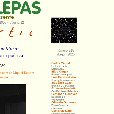
2008 • página 12
con Mario
ria poética
ego
a obra de Miguel Delibes,
ria poética