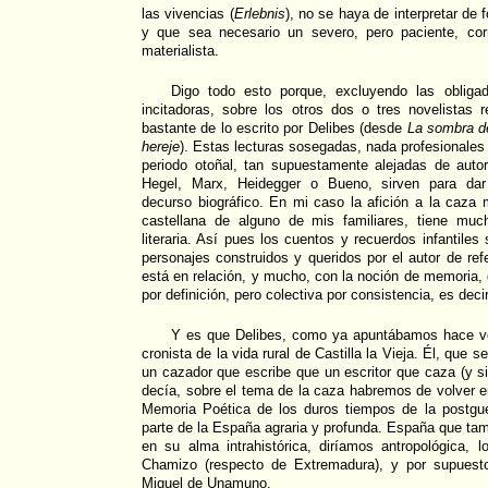
las vivencias (
Erlebnis
), no se haya de interpretar de f
y que sea necesario un severo, pero paciente, corre
materialista.
Digo todo esto porque, excluyendo las obligad
incitadoras, sobre los otros dos o tres novelistas 
bastante de lo escrito por Delibes (desde
La sombra de
hereje
). Estas lecturas sosegadas, nada profesionales
periodo otoñal, tan supuestamente alejadas de autor
Hegel, Marx, Heidegger o Bueno, sirven para dar
decurso biográfico. En mi caso la afición a la caza 
castellana de alguno de mis familiares, tiene mu
literaria. Así pues los cuentos y recuerdos infantil
personajes construidos y queridos por el autor de refe
está en relación, y mucho, con la noción de memoria, 
por definición, pero colectiva por consistencia, es deci
Y es que Delibes, como ya apuntábamos hace ve
cronista de la vida rural de Castilla la Vieja. Él, que
un cazador que escribe que un escritor que caza (y s
decía, sobre el tema de la caza habremos de volver en
Memoria Poética de los duros tiempos de la postgu
parte de la España agraria y profunda. España que tam
en su alma intrahistórica, diríamos antropológica, 
Chamizo (respecto de Extremadura), y por supuesto 
Miguel de Unamuno.