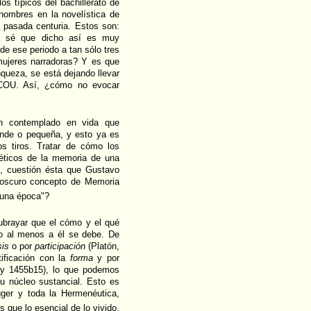
os típicos del bachillerato de
 nombres en la novelística de
a pasada centuria. Estos son:
 ya sé que dicho así es muy
 de ese periodo a tan sólo tres
 mujeres narradoras? Y es que
queza, se está dejando llevar
 COU. Así, ¿cómo no evocar
an contemplado en vida que
rande o pequeña, y esto ya es
os tiros. Tratar de cómo los
poéticos de la memoria de una
l, cuestión ésta que Gustavo
y oscuro concepto de Memoria
 una época"?
subrayar que el cómo y el qué
 o al menos a él se debe. De
is
o por
participación
(Platón,
tificación con la
forma
y por
y 1455b15), lo que podemos
su núcleo sustancial. Esto es
ger y toda la Hermenéutica,
s que lo esencial de lo vivido,