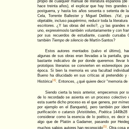
propio de cualquier manual de literatura española (de l
hace treinta años), el explicar que hay tres grandes
postguerra, y hasta los años sesenta o setenta de l
Cela, Torrente Ballester y Miguel Delibes. ¡Ya!,
objetable, incluso paupérrimo, reducir toda la literatura
escritores. ¿Y las obras del exilio?, ¿y las grandes
uno, expresémoslo también voluntariamente y con fran
por sus recuerdos de estudiante, cuando cursaba
también
Tiempo de silencio
de Martín-Santos?
Estos autores mentados (salvo el último), h
algunas de sus obras eran llevadas a la pantalla, g
bastante indicativo de por donde queremos llevar l
prototipos literarios se convierten en estereotipos 
época. Si bien la memoria es una facultad individua
Bueno ha dilucidado en sus críticas al pretendido 
{4}
Histórica
. Entonces, ¿qué quiere decir "memoria de
Siendo cierta la tesis anterior, empecemos por 
de lo recordado se asienta en un proceso colectivo
esta suerte dicho proceso es el que genera, por
mímes
por ejemplo en el
Banquete
), pero también por iden
purificación o
catarsis
(Aristóteles,
Poética
1449b28 
considerar como la esencia de lo poético, es decir 
algo que de Platón a Gadamer, pasando por Heideg
{5}
muchos sabios autores han reconocido
. Otra cosa e