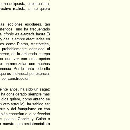
orma solipsista, espiritualista,
ctivo realista, si se quiere
as lecciones escolares, tan
referidos, uno ha frecuentado
l ciprés
es alargada
hasta
El
 y casi siempre efectuadas en
es como Platón, Aristóteles,
 probablemente densidad al
menor, en la arriscada estepa
cho que ver con esta opción
es se entremezclan con muchos
rencia. Por lo tanto todo ello
que es individual por esencia,
r por construcción.
inte años, ha sido un sagaz
 se ha considerado siempre más
i dios quiere, como antaño se
 otro artículo), ha sabido ser
erra y del franquismo en esa
bién conocían a la perfección
los poetas Gabriel y Galán o
nuestro protoexistencialista