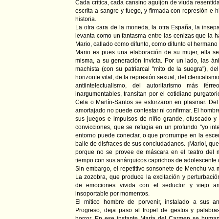
Cada crítica, cada cansino aguijón de viuda resentid
escrita a sangre y fuego, y firmada con represión e h
historia.
La otra cara de la moneda, la otra España, la insep
levanta como un fantasma entre las cenizas que la h
Mario, callado como difunto, como difunto el hermano e
Mario es pues una elaboración de su mujer, ella se 
misma, a su generación invicta. Por un lado, las áni
machista (con su patriarcal "mito de la suegra"), 
horizonte vital, de la represión sexual, del clericalis
antiintelectualismo, del autoritarismo más fér
inargumentables, transitan por el cotidiano purgato
Cela o Martín-Santos se esforzaron en plasmar. Del 
amortajado no puede contestar ni confirmar. El homb
sus juegos e impulsos de niño grande, ofuscado y 
convicciones, que se refugia en un profundo "yo int
entorno puede conectar, o que prorrumpe en la escen
baile de disfraces de sus conciudadanos. ¡Mario!, qu
porque no se provee de máscara en el teatro del 
tiempo con sus anárquicos caprichos de adolescente q
Sin embargo, el repetitivo sonsonete de Menchu va m
La zozobra, que produce la excitación y perturbació
de emociones vivida con el seductor y viejo a
insoportable por momentos.
El mítico hombre de porvenir, instalado a sus a
Progreso, deja paso al tropel de gestos y palabr
horror. En ese instante María del Carmen se human