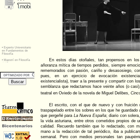
En estos días otoñales, tan propensos en los 
añoranza mítica de tiempos perdidos, siempre emocio
rememorados con pasión, cariño y desasosiego, co
pues, en un ejercicio de evocación existenci
existencialista), traer a la presente y compartir con lo
semblanza que redactamos hace veinte años (o casi),
teatral en Oviedo de la novela de Miguel Delibes,
Cinc
El escrito, con el que de nuevo y con fruició
traspapelado entre los sobres en los que he guardado 
que pergeñé para
La Nueva
España
; diario con soler
la vida asturiana, entre otros cometidos propios de u
calidad. Recuerdo también que lo redactado, con m
mano a la redacción de tal periódico, iba a publica
semanal. Pero con medios personales tan paupérri