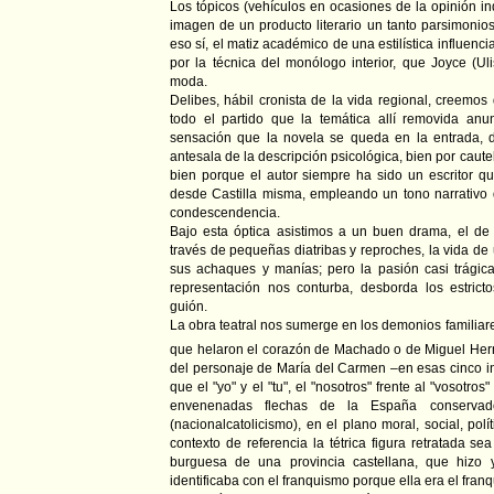
Los tópicos (vehículos en ocasiones de la opinión in
imagen de un producto literario un tanto parsimonios
eso sí, el matiz académico de una estilística influen
por la técnica del monólogo interior, que Joyce (Ul
moda.
Delibes, hábil cronista de la vida regional, creem
todo el partido que la temática allí removida anu
sensación que la novela se queda en la entrada, d
antesala de la descripción psicológica, bien por caute
bien porque el autor siempre ha sido un escritor q
desde Castilla misma, empleando un tono narrativo
condescendencia.
Bajo esta óptica asistimos a un buen drama, el de
través de pequeñas diatribas y reproches, la vida de 
sus achaques y manías; pero la pasión casi trágica,
representación nos conturba, desborda los estri
guión.
La obra teatral nos sumerge en los demonios familia
que helaron el corazón de Machado o de Miguel He
del personaje de María del Carmen –en esas cinco i
que el "yo" y el "tu", el "nosotros" frente al "vosotros"
envenenadas flechas de la España conservado
(nacionalcatolicismo), en el plano moral, social, polí
contexto de referencia la tétrica figura retratada s
burguesa de una provincia castellana, que hizo
identificaba con el franquismo porque ella era el fran