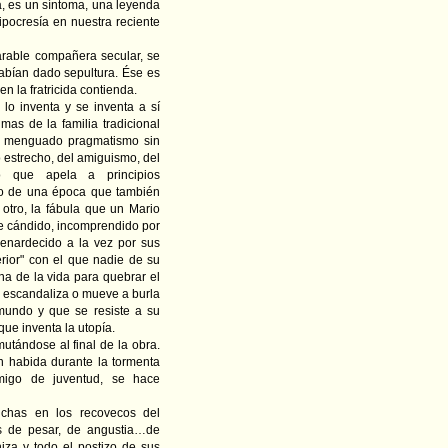
a, es un síntoma, una leyenda
ipocresía en nuestra reciente
arable compañera secular, se
abían dado sepultura. Ése es
n la fratricida contienda.
lo inventa y se inventa a sí
mas de la familia tradicional
del menguado pragmatismo sin
mo estrecho, del amiguismo, del
reo que apela a principios
rio de una época que también
otro, la fábula que un Mario
re cándido, incomprendido por
enardecido a la vez por sus
erior" con el que nadie de su
a de la vida para quebrar el
e escandaliza o mueve a burla
mundo y que se resiste a su
ue inventa la utopía.
utándose al final de la obra.
n habida durante la tormenta
migo de juventud, se hace
nchas en los recovecos del
as de pesar, de angustia…de
iza y todo el postizo de sus