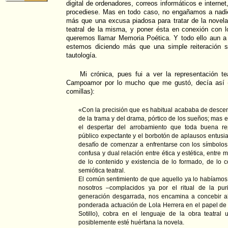
digital de ordenadores, correos informáticos e internet
procediese. Mas en todo caso, no engañamos a nadie,
más que una excusa piadosa para tratar de la novela
teatral de la misma, y poner ésta en conexión con l
queremos llamar Memoria Poética. Y todo ello aun a
estemos diciendo más que una simple reiteración s
tautología.
Mi crónica, pues fui a ver la representación te
Campoamor por lo mucho que me gustó, decía así (
comillas):
«Con la precisión que es habitual acababa de descen
de la trama y del drama, pórtico de los sueños; mas e
el despertar del arrobamiento que toda buena re
público expectante y el borbotón de aplausos entusia
desafío de comenzar a enfrentarse con los símbolos 
confusa y dual relación entre ética y estética, entre m
de lo contenido y existencia de lo formado, de lo 
semiótica teatral.
El común sentimiento de que aquello ya lo habíamos
nosotros –complacidos ya por el ritual de la pur
generación desgarrada, nos encamina a concebir ah
ponderada actuación de Lola Herrera en el papel d
Sotillo), cobra en el lenguaje de la obra teatral 
posiblemente esté huérfana la novela.