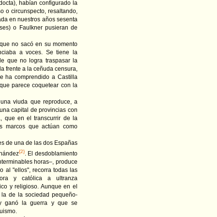
docta), habían configurado la
o o circunspecto, resaltando,
ciada en nuestros años sesenta
ises) o Faulkner pusieran de
os que no sacó en su momento
nciaba a voces. Se tiene la
e que no logra traspasar la
la frente a la ceñuda censura,
ue ha comprendido a Castilla
 que parece coquetear con la
 una viuda que reproduce, a
una capital de provincias con
 que en el transcurrir de la
ctos marcos que actúan como
res de una de las dos Españas
{2}
rnández
. El desdoblamiento
nterminables horas–, produce
 o al "ellos", recorra todas las
ra y católica a ultranza
tico y religioso. Aunque en el
ea la de la sociedad pequeño-
 y ganó la guerra y que se
quismo.