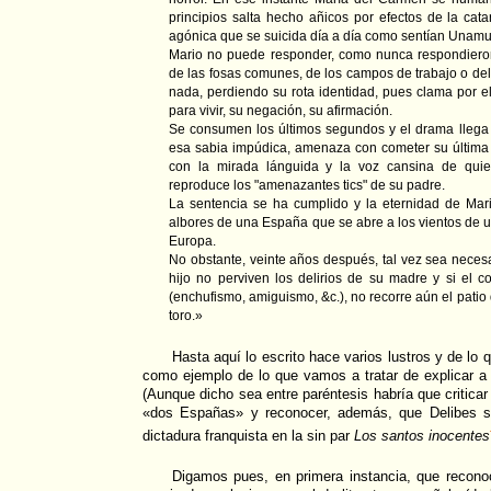
principios salta hecho añicos por efectos de la cat
agónica que se suicida día a día como sentían Unamu
Mario no puede responder, como nunca respondieron
de las fosas comunes, de los campos de trabajo o del
nada, perdiendo su rota identidad, pues clama por el
para vivir, su negación, su afirmación.
Se consumen los últimos segundos y el drama llega a
esa sabia impúdica, amenaza con cometer su última
con la mirada lánguida y la voz cansina de qui
reproduce los "amenazantes tics" de su padre.
La sentencia se ha cumplido y la eternidad de Mari
albores de una España que se abre a los vientos de 
Europa.
No obstante, veinte años después, tal vez sea neces
hijo no perviven los delirios de su madre y si el c
(enchufismo, amiguismo, &c.), no recorre aún el patio
toro.»
Hasta aquí lo escrito hace varios lustros y de lo
como ejemplo de lo que vamos a tratar de explicar a
(Aunque dicho sea entre paréntesis habría que criticar
«dos Españas» y reconocer, además, que Delibes s
dictadura franquista en la sin par
Los santos inocentes
Digamos pues, en primera instancia, que reco