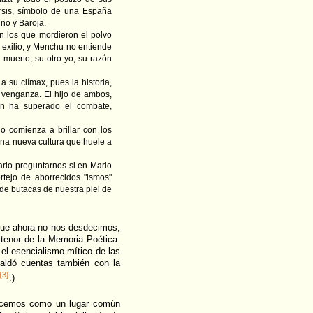
arsis, símbolo de una España
no y Baroja.
 los que mordieron el polvo
 exilio, y Menchu no entiende
 muerto; su otro yo, su razón
 su clímax, pues la historia,
 venganza. El hijo de ambos,
en ha superado el combate,
o comienza a brillar con los
una nueva cultura que huele a
ario preguntarnos si en Mario
ortejo de aborrecidos "ismos"
 de butacas de nuestra piel de
 que ahora no nos desdecimos,
 tenor de la Memoria Poética.
 el esencialismo mítico de las
aldó cuentas también con la
{3}
.)
nocemos como un lugar común