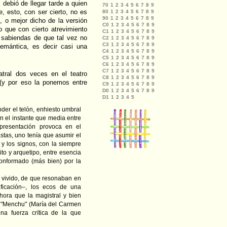
, debió de llegar tarde a quien
 esto, con ser cierto, no es
, o mejor dicho de la versión
o que con cierto atrevimiento
 sabiendas de que tal vez no
emántica, es decir casi una
atral dos veces en el teatro
y por eso la ponemos entre
der el telón, enhiesto umbral
n el instante que media entre
presentación provoca en el
stas, uno tenía que asumir el
y los signos, con la siempre
ito y arquetipo, entre esencia
conformado (más bien) por la
 vivido, de que resonaban en
ificación–, los ecos de una
ora que la magistral y bien
e "Menchu" (María del Carmen
una fuerza crítica de la que