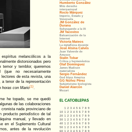
espíritus melancólicos a la
nalmente distorsionados pero
n temor y temblor, queremos
al (que no necesariamente
s lectores de esta revista, una
 a tenor de la representación
{1}
o horas con Mario
.
n me he topado, se me quedó
algunas de las colaboraciones
a, cronista nada provinciano de
n producto periodístico de tal
áquina manual, y llevado en
rse en el Suplemento Cultural
mos, antes de la revolución