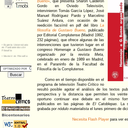
Bueno
»
, que presenta Sharon Calderón
Gordo en Oviedo Televisión,
intervinieron Tomás García López, José
Manuel Rodríguez Pardo y Marcelino
Suárez Ardura, con ocasión de la
reedición facsímil en pdf del libro
La
filosofía de Gustavo Bueno,
publicado
por Editorial Complutense (Madrid 1992,
232 páginas), que ofrece algunas de las
intervenciones que tuvieron lugar en el
congreso
Homenaje a Gustavo Bueno
organizado por la revista Meta,
celebrado en enero de 1989 en Madrid,
en el Paraninfo de la Facultad de
Filosofía de la Complutense.
Como en el tiempo disponible en el
programa de televisión
Teatro Crítico
no
resultó posible agotar el análisis de los textos pu
perspectiva y la distancia que permiten los veinte
oportuno continuar ese debate en el mismo form
publicados en las páginas de
El Catoblepas
. La s
grabada por
nódulo materialista
el lunes primero de di
Necesita Flash Player
para ver e