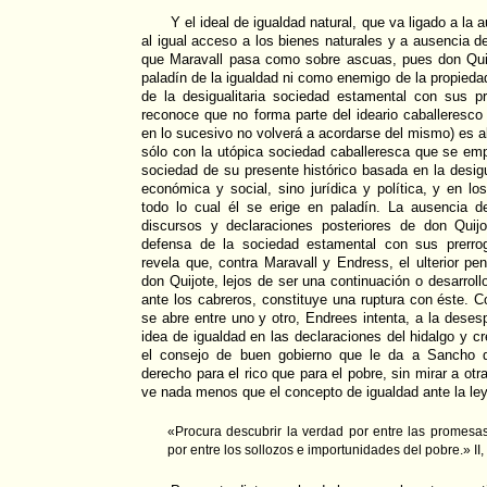
Y el ideal de igualdad natural, que va ligado a la
al igual acceso a los bienes naturales y a ausencia de
que Maravall pasa como sobre ascuas, pues don Qui
paladín de la igualdad ni como enemigo de la propieda
de la desigualitaria sociedad estamental con sus pr
reconoce que no forma parte del ideario caballeresc
en lo sucesivo no volverá a acordarse del mismo) es 
sólo con la utópica sociedad caballeresca que se emp
sociedad de su presente histórico basada en la desig
económica y social, sino jurídica y política, y en lo
todo lo cual él se erige en paladín. La ausencia d
discursos y declaraciones posteriores de don Quij
defensa de la sociedad estamental con sus prerrog
revela que, contra Maravall y Endress, el ulterior pe
don Quijote, lejos de ser una continuación o desarroll
ante los cabreros, constituye una ruptura con éste. 
se abre entre uno y otro, Endrees intenta, a la desesp
idea de igualdad en las declaraciones del hidalgo y cr
el consejo de buen gobierno que le da a Sancho 
derecho para el rico que para el pobre, sin mirar a ot
ve nada menos que el concepto de igualdad ante la ley
«Procura descubrir la verdad por entre las promesas
por entre los sollozos e importunidades del pobre.» II,