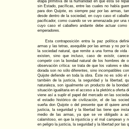
etapa primitiva de la humanidad en que ésta se repar
sin Estado, pacíficas, entre las cuales no había guer
para don Quijote, es siempre paz por las armas, t
desde dentro de la sociedad, en cuyo caso el caball
pacificador, como cuando se ve amenazada por una s
cuyo caso el caballero andante debe actuar como 
emperadores.
Esta contraposición entra la paz política defin
armas y las tetras, asequible por las armas y no por la
la sociedad natural, que remite a una forma de vida
existen, sino que incluso, caso de existir, carece
competir con la bondad natural de los hombres de o
observación crítica: se trata de que los valores e id
dorada son no sólo diferentes, sino incompatibles con
Quijote defiende en toda la obra. Éste no es sólo el 
también de la justicia, la seguridad y la libertad, 
naturaleza, son igualmente un producto de la bondad
situación igualitaria en el acceso a la pletórica oferta 
viene así a suplir el papel del mercado en las socied
el estadio histórico de civilización, el de las soc
sueña don Quijote o del presente que él quiere amol
justicia, la seguridad y la libertad las tiene que inst
medio de las armas, ya que se ve obligado a ac
calamitoso, en que la injusticia y el mal campean y 
en peligro la justicia, la seguridad y la libertad por las