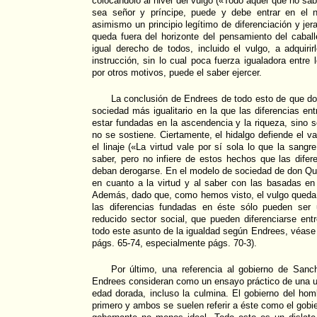
colocándolo al nivel del vulgo («Todo aquel que no sa
sea señor y príncipe, puede y debe entrar en el n
asimismo un principio legítimo de diferenciación y jera
queda fuera del horizonte del pensamiento del cabal
igual derecho de todos, incluido el vulgo, a adquiri
instrucción, sin lo cual poca fuerza igualadora entre
por otros motivos, puede el saber ejercer.
La conclusión de Endrees de todo esto de que do
sociedad más igualitario en la que las diferencias e
estar fundadas en la ascendencia y la riqueza, sino só
no se sostiene. Ciertamente, el hidalgo defiende el val
el linaje («La virtud vale por sí sola lo que la sang
saber, pero no infiere de estos hechos que las difer
deban derogarse. En el modelo de sociedad de don Quij
en cuanto a la virtud y al saber con las basadas en
Además, dado que, como hemos visto, el vulgo queda 
las diferencias fundadas en éste sólo pueden ser 
reducido sector social, que pueden diferenciarse ent
todo este asunto de la igualdad según Endrees, véas
págs. 65-74, especialmente págs. 70-3).
Por último, una referencia al gobierno de San
Endrees consideran como un ensayo práctico de una ut
edad dorada, incluso la culmina. El gobierno del homb
primero y ambos se suelen referir a éste como el gobi