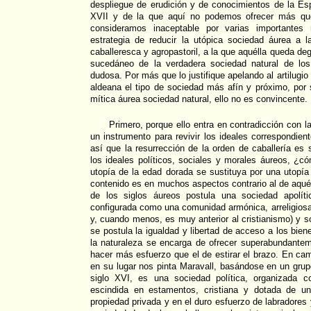
despliegue de erudición y de conocimientos de la Es
XVII y de la que aquí no podemos ofrecer más que
consideramos inaceptable por varias importantes
estrategia de reducir la utópica sociedad áurea a 
caballeresca y agropastoril, a la que aquélla queda d
sucedáneo de la verdadera sociedad natural de lo
dudosa. Por más que lo justifique apelando al artilugio
aldeana el tipo de sociedad más afín y próximo, por 
mítica áurea sociedad natural, ello no es convincente.
Primero, porque ello entra en contradicción con la
un instrumento para revivir los ideales correspondien
así que la resurrección de la orden de caballería es 
los ideales políticos, sociales y morales áureos, ¿
utopía de la edad dorada se sustituya por una utopía 
contenido es en muchos aspectos contrario al de aquél
de los siglos áureos postula una sociedad apolít
configurada como una comunidad armónica, arreligiosa 
y, cuando menos, es muy anterior al cristianismo) y so
se postula la igualdad y libertad de acceso a los bie
la naturaleza se encarga de ofrecer superabundante
hacer más esfuerzo que el de estirar el brazo. En cam
en su lugar nos pinta Maravall, basándose en un grup
siglo XVI, es una sociedad política, organizada 
escindida en estamentos, cristiana y dotada de u
propiedad privada y en el duro esfuerzo de labradores