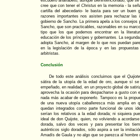
escudero analfabeto, aunque bienintencionado, que se 
cree que con tener el
Christus
en la memoria - la señ
cartilla del abecedario- le basta para ser un buen 
razones importantes nos asisten para rechazar las i
gobierno de Sancho. La primera apela a los consejos p
Sancho, que son practicables, razonables en su marco
tipo que los que podemos encontrar en la literatu
educación de los príncipes y gobernantes. La segunda
adopta Sancho, al margen de lo que nos puedan parec
en la legislación de la época y en las propuestas
arbitristas.
Conclusión
De todo este análisis concluimos que el
Quijot
sátira de la utopía de la edad de oro, aunque sí se
empeñado, en realidad, en un proyecto global de satiriza
aprovecha la ocasión para despacharse a gusto con 
nada más acabar de exponerlo. Tampoco es la propu
de una nueva utopía caballeresca más amplia en qu
quedan integrados como parte funcional de unos id
serían los relativos a la edad dorada; ni siquiera p
ideal de don Quijote, quien, no volviendo a acordars
dorada, salvo dos veces y para presentar los tie
auténticos siglo dorados, sólo aspira a ser la imitaci
Amadís de Gaula y no algo que se parezca al hombre n