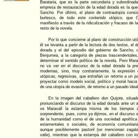
Barataria, que es la parte secundaria y subordinada
empresa de restauración de la edad dorada es la que
Sancho. Por último, el plano de contrautopía consis
burlesco, de todo este contenido utópico, que 
manifiesto a través de la ridiculización y fracaso de 
resto de la novela.
Por lo que concierne al plano de construcción utó
él se levanta a partir de la lectura de dos textos, el 
dorada y el del episodio del gobierno de Sancho,
Benjumea, a la categoría de piezas trascendentales,
determinar el sentido político de la novela. Pero Mara
no va ver en el discurso de la edad dorada la pref
modernas, sino, muy contrariamente, la expresión 
utópicas, regresivas, que entrañan un retorno a un 
proyectar como modelo social, político y moral hacia 
de una utopía de evasión, de retorno a un pasado ideali
En la imagen del caballero don Quijote, situ
pronunciando el discurso de la edad dorada ante un au
ve Maravall la estampa misma de los tiempos á
sorprendente, pues, como ya dijimos, en el discurso s
de la humanidad como el de una sociedad apolítica 
estamentales o sociales, de economía comunitaria 
aunque posiblemente pastoril (se mencionan zagal
valle), mientras que la estampa del caballero con l