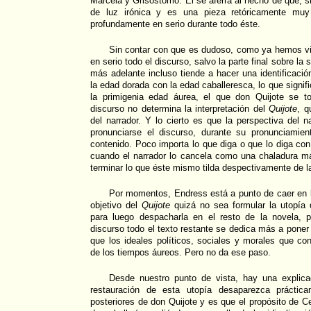
Marcela y Grisóstomo. Él se aferra al hecho de que, s
de luz irónica y es una pieza retóricamente muy 
profundamente en serio durante todo éste.
Sin contar con que es dudoso, como ya hemos vi
en serio todo el discurso, salvo la parte final sobre la 
más adelante incluso tiende a hacer una identificaci
la edad dorada con la edad caballeresca, lo que signifi
la primigenia edad áurea, el que don Quijote se 
discurso no determina la interpretación del
Quijote
, q
del narrador. Y lo cierto es que la perspectiva del 
pronunciarse el discurso, durante su pronunciami
contenido. Poco importa lo que diga o que lo diga con
cuando el narrador lo cancela como una chaladura m
terminar lo que éste mismo tilda despectivamente de l
Por momentos, Endress está a punto de caer en l
objetivo del
Quijote
quizá no sea formular la utopía 
para luego despacharla en el resto de la novela, 
discurso todo el texto restante se dedica más a poner 
que los ideales políticos, sociales y morales que con
de los tiempos áureos. Pero no da ese paso.
Desde nuestro punto de vista, hay una explica
restauración de esta utopía desaparezca práctica
posteriores de don Quijote y es que el propósito de Ce