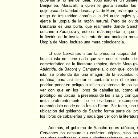
gobernante no menos ideal. Todo esto es un dislat
Benjumea. Maravall, a quien le gusta señalar las
quijotesca de la edad dorada y la de Moro, es el que v
rasgo de insularidad común a la del autor inglés y
ejerce la utopía de la razón natural. Pero se olvi
Barataria es una burla, que realmente donde Sanc
cercano a Zaragoza y, esto es más importante, que i
la ficción de la ínsula, se trata de una analogía mer
Utopía de Moro, incluso una mera coincidencia.
El que Cervantes sitúe la presunta utopía de
ficticia isla no tiene nada que ver con el hecho d
característico de la literatura utópica, desde Moro 
Atlántida
, de Bacon) y Campanella, o con que, con la
isla, se pretenda dar una imagen de la sociedad i
estática, para así limitar el contacto con el exteri
podrían poner en peligro la idílica existencia de los h
ver con que en los libros de caballerías, como 
prototipo, es ubicua la presencia de las islas y con q
imita preferentemente, no lo olvidemos, recompe
nombrándolo conde de la Ínsula Firme. Por tanto, una 
ubicación del gobierno de Sancho forma parte del pr
los libros de caballerías y nada que ver con la literatur
Además, el gobierno de Sancho no es utópico, s
Cervantes no censura su carácter utópico, sino la