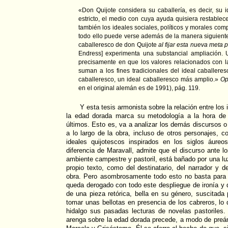
«Don Quijote considera su caballería, es decir, su 
estricto, el medio con cuya ayuda quisiera restable
también los ideales sociales, políticos y morales com
todo ello puede verse además de la manera siguiente,
caballeresco de don Quijote
al fijar esta nueva meta 
Endress] experimenta una substancial ampliación. 
precisamente en que los valores relacionados con 
suman a los fines tradicionales del ideal caballere
caballeresco, un ideal caballeresco más amplio.»
Op.
en el original alemán es de 1991), pág. 119.
Y esta tesis armonista sobre la relación entre los
la edad dorada marca su metodología a la hora de 
últimos. Esto es, va a analizar los demás discursos o
a lo largo de la obra, incluso de otros personajes, co
ideales quijotescos inspirados en los siglos áure
diferencia de Maravall, admite que el discurso ante 
ambiente campestre y pastoril, está bañado por una luz
propio texto, como del destinatario, del narrador y d
obra. Pero asombrosamente todo esto no basta para d
queda derogado con todo este despliegue de ironía y 
de una pieza retórica, bella en su género, suscitada 
tomar unas bellotas en presencia de los cabreros, lo 
hidalgo sus pasadas lecturas de novelas pastoriles
arenga sobre la edad dorada precede, a modo de preámb