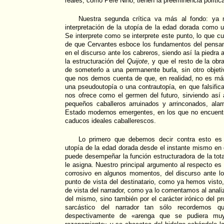
reales, como Pere Niño, tienen la preeminencia política
Nuestra segunda crítica va más al fondo: ya n
interpretación de la utopía de la edad dorada como ut
Se interprete como se interprete este punto, lo que 
de que Cervantes esboce los fundamentos del pensam
en el discurso ante los cabreros, siendo así la piedra
la estructuración del
Quijote
, y que el resto de la obr
de someterlo a una permanente burla, sin otro objeti
que nos demos cuenta de que, en realidad, no es má
una pseudoutopía o una contrautopía, en que falsifi
nos ofrece como el germen del futuro, sirviendo así 
pequeños caballeros arruinados y arrinconados, ala
Estado modernos emergentes, en los que no encuentra
caducos ideales caballerescos.
Lo primero que debemos decir contra esto es 
utopía de la edad dorada desde el instante mismo en 
puede desempeñar la función estructuradora de la tota
le asigna. Nuestro principal argumento al respecto es e
corrosivo en algunos momentos, del discurso ante lo
punto de vista del destinatario, como ya hemos visto
de vista del narrador, como ya lo comentamos al anal
del mismo, sino también por el carácter irónico del p
sarcástico del narrador tan sólo recordemos q
despectivamente de «arenga que se pudiera muy 