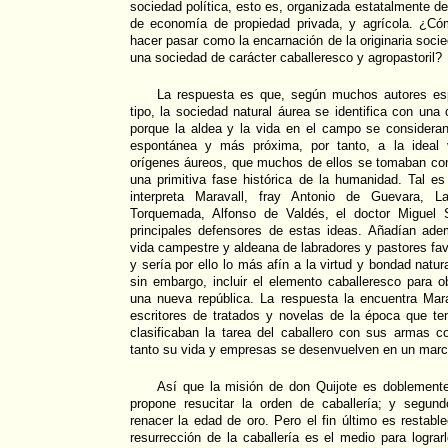
sociedad política, esto es, organizada estatalmente d
de economía de propiedad privada, y agrícola. ¿Có
hacer pasar como la encarnación de la originaria soci
una sociedad de carácter caballeresco y agropastoril?
La respuesta es que, según muchos autores es
tipo, la sociedad natural áurea se identifica con una d
porque la aldea y la vida en el campo se consideran
espontánea y más próxima, por tanto, a la ideal 
orígenes áureos, que muchos de ellos se tomaban com
una primitiva fase histórica de la humanidad. Tal e
interpreta Maravall, fray Antonio de Guevara, 
Torquemada, Alfonso de Valdés, el doctor Miguel S
principales defensores de estas ideas. Añadían ade
vida campestre y aldeana de labradores y pastores favor
y sería por ello lo más afín a la virtud y bondad natur
sin embargo, incluir el elemento caballeresco para 
una nueva república. La respuesta la encuentra Mar
escritores de tratados y novelas de la época que te
clasificaban la tarea del caballero con sus armas 
tanto su vida y empresas se desenvuelven en un marc
Así que la misión de don Quijote es doblemente
propone resucitar la orden de caballería; y segun
renacer la edad de oro. Pero el fin último es restable
resurrección de la caballería es el medio para lograr