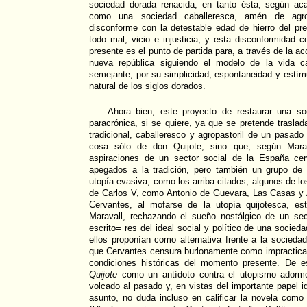
sociedad dorada renacida, en tanto ésta, según a
como una sociedad caballeresca, amén de agrop
disconforme con la detestable edad de hierro del pr
todo mal, vicio e injusticia, y esta disconformidad c
presente es el punto de partida para, a través de la ac
nueva república siguiendo el modelo de la vida c
semejante, por su simplicidad, espontaneidad y estímu
natural de los siglos dorados.
Ahora bien, este proyecto de restaurar una so
paracrónica, si se quiere, ya que se pretende traslad
tradicional, caballeresco y agropastoril de un pasado
cosa sólo de don Quijote, sino que, según Marava
aspiraciones de un sector social de la España cer
apegados a la tradición, pero también un grupo de 
utopía evasiva, como los arriba citados, algunos de l
de Carlos V, como Antonio de Guevara, Las Casas y A
Cervantes, al mofarse de la utopía quijotesca, es
Maravall, rechazando el sueño nostálgico de un se
escrito= res del ideal social y político de una socieda
ellos proponían como alternativa frente a la socied
que Cervantes censura burlonamente como impracticab
condiciones históricas del momento presente. De e
Quijote
como un antídoto contra el utopismo adorme
volcado al pasado y, en vistas del importante papel 
asunto, no duda incluso en calificar la novela como