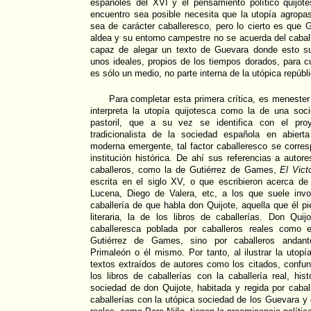
españoles del XVI y el pensamiento político quijo
encuentro sea posible necesita que la utopía agropa
sea de carácter caballeresco, pero lo cierto es que
aldea y su entorno campestre no se acuerda del cabal
capaz de alegar un texto de Guevara donde esto s
unos ideales, propios de los tiempos dorados, para c
es sólo un medio, no parte interna de la utópica repúbli
Para completar esta primera crítica, es menester
interpreta la utopía quijotesca como la de una so
pastoril, que a su vez se identifica con el pr
tradicionalista de la sociedad española en abiert
moderna emergente, tal factor caballeresco se corre
institución histórica. De ahí sus referencias a autor
caballeros, como la de Gutiérrez de Games,
El Vict
escrita en el siglo XV, o que escribieron acerca de
Lucena, Diego de Valera, etc, a los que suele inv
caballería de que habla don Quijote, aquella que él p
literaria, la de los libros de caballerías. Don Qu
caballeresca poblada por caballeros reales como e
Gutiérrez de Games, sino por caballeros andant
Primaleón o él mismo. Por tanto, al ilustrar la utopí
textos extraídos de autores como los citados, confund
los libros de caballerías con la caballería real, hist
sociedad de don Quijote, habitada y regida por caball
caballerías con la utópica sociedad de los Guevara y