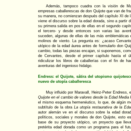
Además, tampoco cuadra con la visión de Ma
empresas caballerescas de don Quijote que van de frac
su manera, no comienzan después del capítulo XI de l
viene el discurso sobre la edad dorada, sino a partir d
su primera salida en pos de ellas en el segundo capít
el tercero- y desde entonces son varias las aven
suceden, algunas de ellas de las más emblemáticas d
molinos de viento. La pregunta es: ¿acaso Cervant
utópico de la edad áurea antes de formularlo don Qu
cambio, todas las piezas encajan, si suponemos, com
de Cervantes, desde el primer capítulo hasta el ú
ridiculizar los libros de caballerías con el fin de h
aventuras del ingenioso hidalgo.
Endress: el Quijote, sátira del utopismo quijotes
nuevo de utopía caballeresca
Muy influido por Maravall, Heinz-Peter Endress, 
Quijote en el cambio de valores desde la Edad Media 
el mismo esquema hermenéutico, lo que, de algún m
subtítulo de la obra
La utopía restaurativa de la Ed
autor alemán ve en el discurso sobre la edad dorad
políticos, sociales y morales de don Quijote, esto es
base de su proyecto utópico, un proyecto que llev
pretérita edad dorada como un programa para el fu