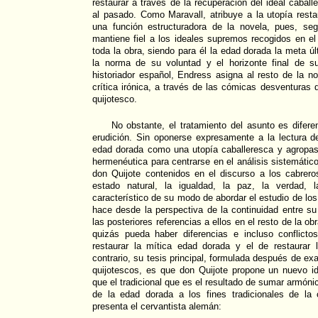
restaurar a través de la recuperación del ideal cabal
al pasado. Como Maravall, atribuye a la utopía resta
una función estructuradora de la novela, pues, se
mantiene fiel a los ideales supremos recogidos en el
toda la obra, siendo para él la edad dorada la meta úl
la norma de su voluntad y el horizonte final de s
historiador español, Endress asigna al resto de la n
crítica irónica, a través de las cómicas desventuras 
quijotesco.
No obstante, el tratamiento del asunto es difer
erudición. Sin oponerse expresamente a la lectura d
edad dorada como una utopía caballeresca y agropast
hermenéutica para centrarse en el análisis sistemático
don Quijote contenidos en el discurso a los cabrero
estado natural, la igualdad, la paz, la verdad, l
característico de su modo de abordar el estudio de los
hace desde la perspectiva de la continuidad entre su
las posteriores referencias a ellos en el resto de la o
quizás pueda haber diferencias e incluso conflictos
restaurar la mítica edad dorada y el de restaurar 
contrario, su tesis principal, formulada después de ex
quijotescos, es que don Quijote propone un nuevo i
que el tradicional que es el resultado de sumar armóni
de la edad dorada a los fines tradicionales de la
presenta el cervantista alemán: