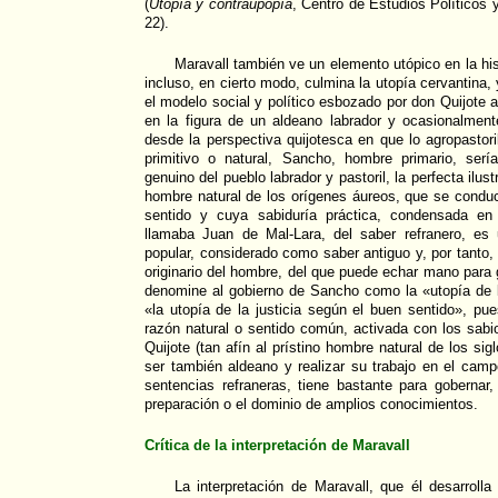
(
Utopía y contraupopía
, Centro de Estudios Políticos 
22).
Maravall también ve un elemento utópico en la his
incluso, en cierto modo, culmina la utopía cervantina
el modelo social y político esbozado por don Quijote a
en la figura de un aldeano labrador y ocasionalmen
desde la perspectiva quijotesca en que lo agropastoril
primitivo o natural, Sancho, hombre primario, ser
genuino del pueblo labrador y pastoril, la perfecta ilu
hombre natural de los orígenes áureos, que se conduc
sentido y cuya sabiduría práctica, condensada en 
llamaba Juan de Mal-Lara, del saber refranero, es
popular, considerado como saber antiguo y, por tanto,
originario del hombre, del que puede echar mano para 
denomine al gobierno de Sancho como la «utopía de l
«la utopía de la justicia según el buen sentido», p
razón natural o sentido común, activada con los sabi
Quijote (tan afín al prístino hombre natural de los s
ser también aldeano y realizar su trabajo en el campo
sentencias refraneras, tiene bastante para gobernar
preparación o el dominio de amplios conocimientos.
Crítica de la interpretación de Maravall
La interpretación de Maravall, que él desarroll