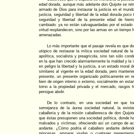
edad dorada, aunque más adelante don Quijote se ret
armado de Dios para instaurar la justicia en el mundo
justicia, seguridad y libertad de la edad dorada poco t
seguridad y libertad de la presente edad de hierr
cambiado: ya no están salvaguardadas por el estado 
virtud resplandecen, sino por las armas en un tiempo 
amenazadas.
Lo más importante que el pasaje revela es que don
utópico de restaurar la mítica sociedad natural de 
apolítica, socialista y preagrícola, sino tan sólo cond
en la que han crecido alarmantemente la maldad y la i
en peligro la libertad y la justicia, a un estado moral d
similares al vigente en la edad dorada, pero mantenie
presente, un presente organizado políticamente en re
bien de origen interno o externo, socialmente en es
torno a la propiedad privada y el mercado, rasgos h
persigue abolir.
De lo contrario, en una sociedad en que to
semejanza de la áurea sociedad natural, la exist
caballería y de la misión caballeresca de don Quijot
que éstas presuponen una sociedad política, donde h
malvados y víctimas, ofreciendo así un campo de actu
andante. ¿Cómo podría el caballero andante defender
princesas, amparar viudas o cualquier menester