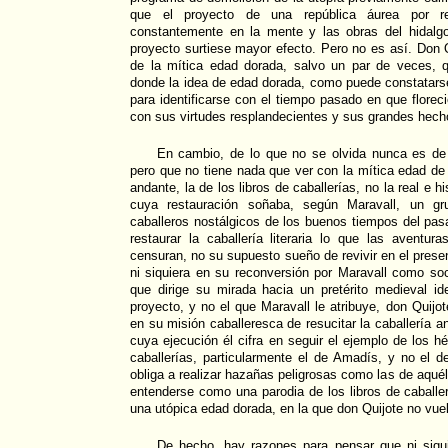
que el proyecto de una república áurea por res
constantemente en la mente y las obras del hidalgo
proyecto surtiese mayor efecto. Pero no es así. Don 
de la mítica edad dorada, salvo un par de veces, 
donde la idea de edad dorada, como puede constatars
para identificarse con el tiempo pasado en que florec
con sus virtudes resplandecientes y sus grandes hech
En cambio, de lo que no se olvida nunca es de 
pero que no tiene nada que ver con la mítica edad de o
andante, la de los libros de caballerías, no la real e h
cuya restauración soñaba, según Maravall, un gr
caballeros nostálgicos de los buenos tiempos del pas
restaurar la caballería literaria lo que las aventu
censuran, no su supuesto sueño de revivir en el prese
ni siquiera en su reconversión por Maravall como soc
que dirige su mirada hacia un pretérito medieval 
proyecto, y no el que Maravall le atribuye, don Quijo
en su misión caballeresca de resucitar la caballería an
cuya ejecución él cifra en seguir el ejemplo de los hér
caballerías, particularmente el de Amadís, y no el de
obliga a realizar hazañas peligrosas como las de aqué
entenderse como una parodia de los libros de caball
una utópica edad dorada, en la que don Quijote no vue
De hecho, hay razones para pensar que ni siqui