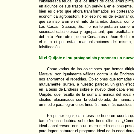
caballeresca feudal, que los libros de caballerías pint
en algunos de sus trazos aún pervivía en el presente,
bien es cierto que ahora transformados en cortesano
económica agropastoril. Por eso no es de extrañar 
que se inspiraron en el mito de la edad dorada, com
Las Casas, Sabuco, &c., lo reinterpretaran como u
sociedad caballeresca y agropastoril, que resultaba
del mito. Pero otros, como Cervantes o Jean Bodin, 
el mito ni por estas reactualizaciones del mismo
falsificación.
Ni el Quijote ni su protagonista proponen un nuevo
Como varias de las objeciones que hemos dirigid
Maravall son igualmente válidas contra la de Endres
nos ahorramos el repetirlas. Objeciones que tomadas 
mutuamente, surten, a nuestro parecer, un gran efec
en la tesis de Endress sobre el nuevo ideal caballer
Quijote, que resulta de la suma armónica del ideal c
ideales relacionados con la edad dorada, de manera 
un medio para lograr unos fines últimos más excelsos.
En primer lugar, esta tesis no tiene en cuenta qu
también una doctrina sobre los fines últimos. ¿Cómo
ideal caballeresco como un mero medio que no pose
para lograr instaurar el programa ideal de la edad dor