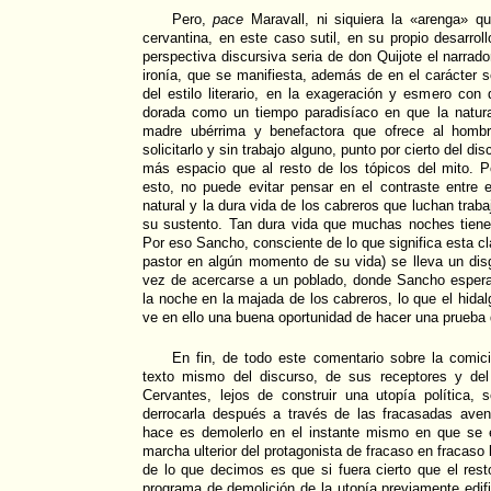
Pero,
pace
Maravall, ni siquiera la «arenga» qui
cervantina, en este caso sutil, en su propio desarroll
perspectiva discursiva seria de don Quijote el narrad
ironía, que se manifiesta, además de en el carácter s
del estilo literario, en la exageración y esmero con
dorada como un tiempo paradisíaco en que la natu
madre ubérrima y benefactora que ofrece al hombre
solicitarlo y sin trabajo alguno, punto por cierto del d
más espacio que al resto de los tópicos del mito. Por
esto, no puede evitar pensar en el contraste entre es
natural y la dura vida de los cabreros que luchan trab
su sustento. Tan dura vida que muchas noches tien
Por eso Sancho, consciente de lo que significa esta c
pastor en algún momento de su vida) se lleva un dis
vez de acercarse a un poblado, donde Sancho espera
la noche en la majada de los cabreros, lo que el hida
ve en ello una buena oportunidad de hacer una prueba 
En fin, de todo este comentario sobre la comi
texto mismo del discurso, de sus receptores y del
Cervantes, lejos de construir una utopía política, 
derrocarla después a través de las fracasadas aven
hace es demolerlo en el instante mismo en que se 
marcha ulterior del protagonista de fracaso en fracaso
de lo que decimos es que si fuera cierto que el res
programa de demolición de la utopía previamente edifi