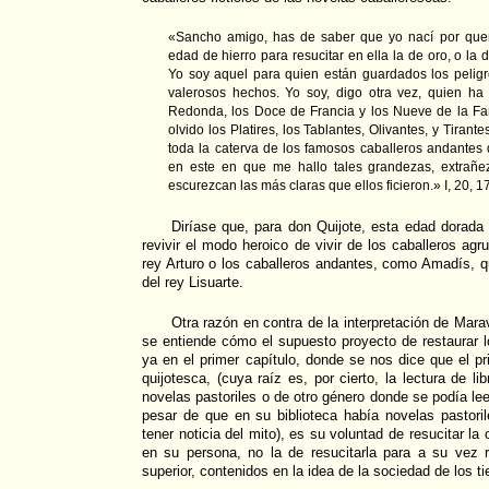
«Sancho amigo, has de saber que yo nací por quere
edad de hierro para resucitar en ella la de oro, o la
Yo soy aquel para quien están guardados los peligr
valerosos hechos. Yo soy, digo otra vez, quien ha 
Redonda, los Doce de Francia y los Nueve de la Fa
olvido los Platires, los Tablantes, Olivantes, y Tirant
toda la caterva de los famosos caballeros andantes
en este en que me hallo tales grandezas, extrañ
escurezcan las más claras que ellos ficieron.» I, 20, 1
Diríase que, para don Quijote, esta edad dorada 
revivir el modo heroico de vivir de los caballeros agr
rey Arturo o los caballeros andantes, como Amadís, qu
del rey Lisuarte.
Otra razón en contra de la interpretación de Marav
se entiende cómo el supuesto proyecto de restaurar 
ya en el primer capítulo, donde se nos dice que el pr
quijotesca, (cuya raíz es, por cierto, la lectura de li
novelas pastoriles o de otro género donde se podía lee
pesar de que en su biblioteca había novelas pastori
tener noticia del mito), es su voluntad de resucitar la
en su persona, no la de resucitarla para a su vez r
superior, contenidos en la idea de la sociedad de los 