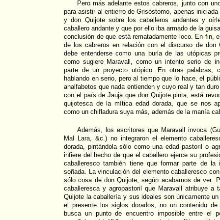
Pero más adelante estos cabreros, junto con uno
para asistir al entierro de Grisóstomo, apenas iniciada
y don Quijote sobre los caballeros andantes y oír
caballero andante y que por ello iba armado de la guisa
conclusión de que está rematadamente loco. En fin, e
de los cabreros en relación con el discurso de don 
debe entenderse como una burla de las utópicas pr
como sugiere Maravall, como un intento serio de in
parte de un proyecto utópico. En otras palabras, 
hablando en serio, pero al tiempo que lo hace, el públ
analfabetos que nada entienden y cuyo real y tan duro
con el país de Jauja que don Quijote pinta, está rev
quijotesca de la mítica edad dorada, que se nos ap
como un chifladura suya más, además de la manía cab
Además, los escritores que Maravall invoca (G
Mal Lara, &c.) no integraron el elemento caballere
dorada, pintándola sólo como una edad pastoril o agr
infiere del hecho de que el caballero ejerce su profe
caballeresco también tiene que formar parte de la
soñada. La vinculación del elemento caballeresco con
sólo cosa de don Quijote, según acabamos de ver. Pe
caballeresca y agropastoril que Maravall atribuye a t
Quijote la caballería y sus ideales son únicamente un 
el presente los siglos dorados, no un contenido d
busca un punto de encuentro imposible entre el p