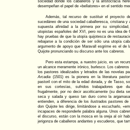
sociedad donde los caballeros y la aristocracia here
desempeñan el papel de «bellatores» en el sentido med
Además, tal recurso de sustituir el proyecto 
sucedáneo de una sociedad caballeresca, cristiana y 
supuesta afinidad a la primera por su simplicidad
utopistas españoles del XVI, pero no es una idea de
hay pruebas de que la utopía quijotesca de restaurac
rebajarse a la condición de ser sólo una utopía caba
argumento de apoyo que Maravall esgrime es el de 
Quijote pronunciando su discurso ante los cabreros.
Pero esta estampa, a nuestro juicio, es un recurso
un alcance meramente irónico, burlesco. Los cabreros 
los pastores idealizados y letrados de las novelas p
Arcadia
(1501) es la pionera en la literatura pastor
pastoril con el mito de la edad dorada, y de Tasso, s
en sus cortesías, sufridos trabajadores que 
frugalmente, por no decir ascéticamente (su dieta s
seca y salada y queso tan duro como la argamasa)
entienden, a diferencia de los ilustrados pastores de 
don Quijote les dirige, limitándose a escucharlo, «
incapaces de responderle palabra alguna. Unos cabre
el discurso, están con la mosca en la oreja al oír ha
jerigonza de caballeros andantes y escuderos, que ta