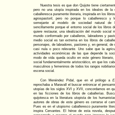
Nuestra tesis es que don Quijote tiene ciertame
pero no una utopía inspirada en los ideales de la
caballeresca puramente literaria, inspirada en los libro
agrospastoril, pero no porque lo caballeresco y 
semejante al modelo de sociedad natural de l
sencillamente porque el entorno social de los libros 
quiere restaurar, una idealización del mundo social
mundo conformado por caballeros, labradores y pasto
medio social es tan extrema en los libros de caball
personajes, de labradores, pastores y, en general, de
casi nula o poco relevante. Uno sabe que la agricu
actividades económicas de las que depende la soci
modo de vida queda oculto en este género literario
social fundamentalmente aristocrático, en que los cab
masculinos y femeninos de todos los rangos nobiliario
escena social.
Con Menéndez Pidal, que en el prólogo a
E
reprochaba a Maravall el buscar entroncar el pensam
utopías de los siglos XVI y XVII, concordamos en q
en las ficciones de los libros de caballerías. Busc
quijotesca en la literatura utopista de los humanis
autores de obras de este género es cerrarse el cam
Pues es en el utopismo caballeresco puramente liter
inspira Cervantes. El héroe de esta novela, desp