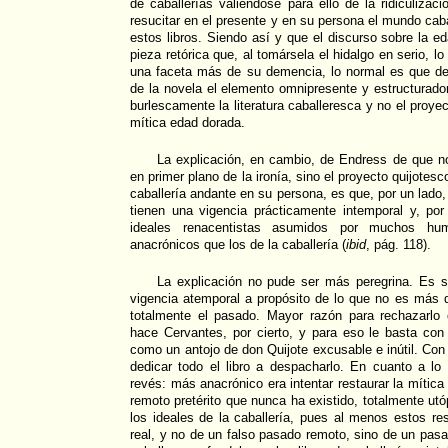
de caballerías valiéndose para ello de la ridiculizac
resucitar en el presente y en su persona el mundo cab
estos libros. Siendo así y que el discurso sobre la
pieza retórica que, al tomársela el hidalgo en serio, l
una faceta más de su demencia, lo normal es que desd
de la novela el elemento omnipresente y estructurad
burlescamente la literatura caballeresca y no el proyec
mítica edad dorada.
La explicación, en cambio, de Endress de que no
en primer plano de la ironía, sino el proyecto quijotesc
caballería andante en su persona, es que, por un lado,
tienen una vigencia prácticamente intemporal y, por 
ideales renacentistas asumidos por muchos hum
anacrónicos que los de la caballería (
ibid
, pág. 118).
La explicación no pude ser más peregrina. Es 
vigencia atemporal a propósito de lo que no es más q
totalmente el pasado. Mayor razón para rechazarl
hace Cervantes, por cierto, y para eso le basta con
como un antojo de don Quijote excusable e inútil. Con
dedicar todo el libro a despacharlo. En cuanto a lo
revés: más anacrónico era intentar restaurar la mític
remoto pretérito que nunca ha existido, totalmente utó
los ideales de la caballería, pues al menos estos re
real, y no de un falso pasado remoto, sino de un pasa