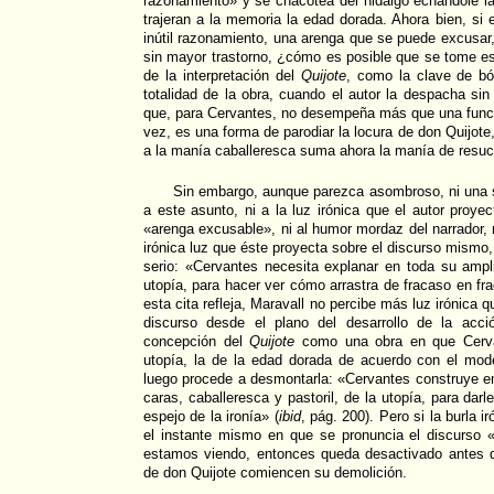
razonamiento» y se chacotea del hidalgo echándole la 
trajeran a la memoria la edad dorada. Ahora bien, si
inútil razonamiento, una arenga que se puede excusar,
sin mayor trastorno, ¿cómo es posible que se tome e
de la interpretación del
Quijote
, como la clave de bó
totalidad de la obra, cuando el autor la despacha si
que, para Cervantes, no desempeña más que una funci
vez, es una forma de parodiar la locura de don Quijote,
a la manía caballeresca suma ahora la manía de resuci
Sin embargo, aunque parezca asombroso, ni una 
a este asunto, ni a la luz irónica que el autor proye
«arenga excusable», ni al humor mordaz del narrador,
irónica luz que éste proyecta sobre el discurso mismo
serio: «Cervantes necesita explanar en toda su ampl
utopía, para hacer ver cómo arrastra de fracaso en fr
esta cita refleja, Maravall no percibe más luz irónica 
discurso desde el plano del desarrollo de la acc
concepción del
Quijote
como una obra en que Cerva
utopía, la de la edad dorada de acuerdo con el mode
luego procede a desmontarla: «Cervantes construye en 
caras, caballeresca y pastoril, de la utopía, para darles
espejo de la ironía» (
ibid
, pág. 200). Pero si la burla 
el instante mismo en que se pronuncia el discurso «
estamos viendo, entonces queda desactivado antes de
de don Quijote comiencen su demolición.