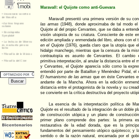
Maravall: el Quijote como anti-Guevara
Maravall presentó una primera versión de su co
las armas
(1948), donde aproximaba de tal modo el 
Quijote al del propio Cervantes, que se daba a entende
visión utopista de su criatura. Consciente de este err
edición ampliada y enmendada del libro, ahora con el t
en el Quijote
(1976), queda claro que la utopía que el
hidalgo manchego, mientras que la censura de la mis
contrautopía es asunto de Cervantes. El cambio e
primitiva interpretación, al anular la distancia entre e
y Cervantes, el
Quijote
aparecía sólo como la expres
entendió por parte de Bataillon y Menéndez Pidal, el c
El humanismo de las armas
que en éste Cervantes es 
andante de la Mancha. Ahora en la edición enmenda
distancia entre el protagonista de la novela y su crea
se convierte en la crítica destructiva del proyecto utóp
La esencia de la interpretación política de Mar
Quijote
es el resultado de la integración de un doble p
de construcción utópica y un plano de construcción
primer plano comprende dos partes: la primera es
restaurativa de la edad dorada, que es la princip
fundamentos del pensamiento utópico quijotesco; y l
sentido o de la razón natural, encarnada por el gob