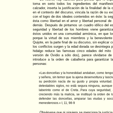
toma en serio todos los ingredientes del manifie
calzador, inserta la justificación de la finalidad de la
en el contexto del discurso, vincula la razón de su ex
con el logro de dos ideales contenidos en éste: la segu
ésta como libertad en el amor y libertad personal d
demás. Después de pintarnos un cuadro idílico del e
seguridad y libertad de los hombres viene garantiz
éstos unidos en una comunidad armónica, en que los
porque la virtud de sus miembros y la benevolente
Quijote, en la parte final de su discurso, sin explicar
los conflictos surgen y la edad dorada se desintegra pa
hidalgo reduce las famosas cinco edades del mito 
versión de Ovidio a sólo dos), parece olvidarse d
introduce a la orden de caballería para garantizar l
personas:
«Las doncellas y la honestidad andaban, como tengo 
y señera, sin temor que la ajena desenvoltura y lasci
su perdición nacía de su gusto y propia voluntad.
detestables siglos, no está segura ninguna, aunque 
laberinto como el de Creta...Para cuya seguridad
creciendo más la malicia, se instituyó la orden de 
defender las doncellas, amparar las viudas y soco
menesterosos.» I, 11, 98-9
Obsérvese que ni siquiera se menciona la justicia,