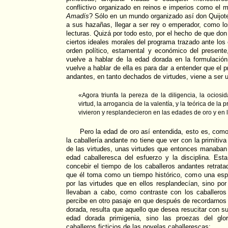
conflictivo organizado en reinos e imperios como el 
Amadís
? Sólo en un mundo organizado así don Quijote
a sus hazañas, llegar a ser rey o emperador, como l
lecturas. Quizá por todo esto, por el hecho de que do
ciertos ideales morales del programa trazado ante los
orden político, estamental y económico del present
vuelve a hablar de la edad dorada en la formulación
vuelve a hablar de ella es para dar a entender que el p
andantes, en tanto dechados de virtudes, viene a ser 
«Agora triunfa la pereza de la diligencia, la ociosid
virtud, la arrogancia de la valentía, y la teórica de la
vivieron y resplandecieron en las edades de oro y en l
Pero la edad de oro así entendida, esto es, como
la caballería andante no tiene que ver con la primitiva
de las virtudes, unas virtudes que entonces manaban 
edad caballeresca del esfuerzo y la disciplina. Est
concebir el tiempo de los caballeros andantes retratad
que él toma como un tiempo histórico, como una esp
por las virtudes que en ellos resplandecían, sino p
llevaban a cabo, como contraste con los caballeros
percibe en otro pasaje en que después de recordarnos 
dorada, resulta que aquello que desea resucitar con su
edad dorada primigenia, sino las proezas del glo
caballeros ficticios de las novelas caballerescas: