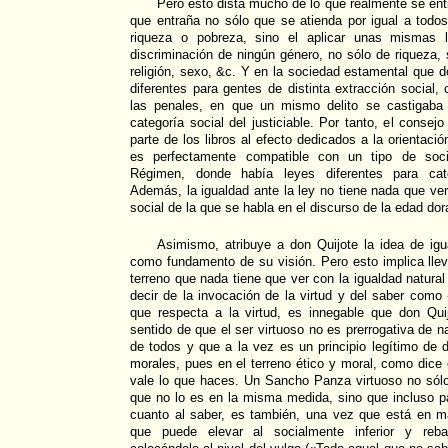
Pero esto dista mucho de lo que realmente se enti
que entraña no sólo que se atienda por igual a todos
riqueza o pobreza, sino el aplicar unas mismas
discriminación de ningún género, no sólo de riqueza, 
religión, sexo, &c. Y en la sociedad estamental que d
diferentes para gentes de distinta extracción social,
las penales, en que un mismo delito se castigaba
categoría social del justiciable. Por tanto, el conse
parte de los libros al efecto dedicados a la orientaci
es perfectamente compatible con un tipo de soc
Régimen, donde había leyes diferentes para categ
Además, la igualdad ante la ley no tiene nada que ve
social de la que se habla en el discurso de la edad dor
Asimismo, atribuye a don Quijote la idea de ig
como fundamento de su visión. Pero esto implica llev
terreno que nada tiene que ver con la igualdad natural
decir de la invocación de la virtud y del saber como 
que respecta a la virtud, es innegable que don Qui
sentido de que el ser virtuoso no es prerrogativa de n
de todos y que a la vez es un principio legítimo de d
morales, pues en el terreno ético y moral, como dice 
vale lo que haces. Un Sancho Panza virtuoso no sólo
que no lo es en la misma medida, sino que incluso p
cuanto al saber, es también, una vez que está en ma
que puede elevar al socialmente inferior y rebaj