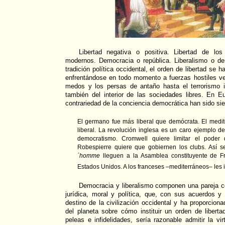
Libertad negativa o positiva. Libertad de los
modernos. Democracia o república. Liberalismo o de
tradición política occidental, el orden de libertad se 
enfrentándose en todo momento a fuerzas hostiles ve
medos y los persas de antaño hasta el terrorismo i
también del interior de las sociedades libres. En E
contrariedad de la conciencia democrática han sido si
El germano fue más liberal que demócrata. El medi
liberal. La revolución inglesa es un caro ejemplo de
democratismo. Cromwell quiere limitar el poder
Robespierre quiere que gobiernen los clubs. Así s
´homme
lleguen a la Asamblea constituyente de F
Estados Unidos. A los franceses –mediterráneos– les
Democracia y liberalismo componen una pareja co
jurídica, moral y política, que, con sus acuerdos 
destino de la civilización occidental y ha proporciona
del planeta sobre cómo instituir un orden de libert
peleas e infidelidades, sería razonable admitir la vi