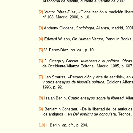
Autónoma de Madrid, durante el verano de 2007.
{2}
Víctor Pérez-Díaz, «Globalización y tradición liber
nº 108, Madrid, 2000, p. 10.
{3}
Anthony Giddens,
Sociología
, Alianza, Madrid, 2001
{4}
Edward Wilson,
On Human Nature
, Penguin Books,
{5}
V. Pérez-Díaz,
op. cit
., p. 10.
{6}
J. Ortega y Gasset,
Mirabeau o el político
.
Obras
de Occidente/Alianza Editorial, Madrid, 1985, p. 607
{7}
Leo Strauss, «Persecución y arte de escribir», en
y otros ensayos de filosofía política
, Edicions Alfon
1996, p. 92.
{8}
Isaiah Berlin,
Cuatro ensayos sobre la libertad
, Ali
{9}
Benjamin Constant, «De la libertad de los antiguos
los antiguos», en
Del espíritu de conquista
, Tecnos,
{10}
I. Berlin
, op. cit.
, p. 204.