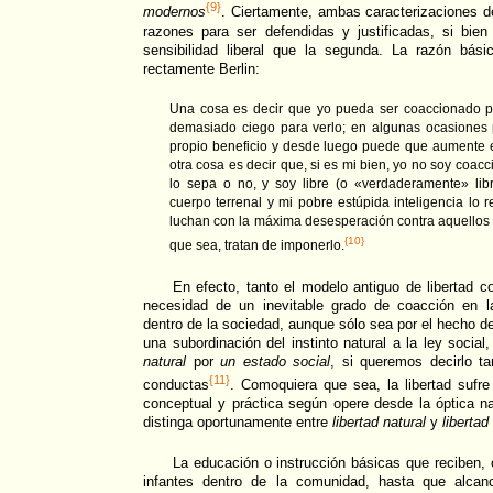
{9}
modernos
. Ciertamente, ambas caracterizaciones d
razones para ser defendidas y justificadas, si bi
sensibilidad liberal que la segunda. La razón bás
rectamente Berlin:
Una cosa es decir que yo pueda ser coaccionado po
demasiado ciego para verlo; en algunas ocasiones
propio beneficio y desde luego puede que aumente el
otra cosa es decir que, si es mi bien, yo no soy coac
lo sepa o no, y soy libre (o «verdaderamente» lib
cuerpo terrenal y mi pobre estúpida inteligencia lo
luchan con la máxima desesperación contra aquello
{10}
que sea, tratan de imponerlo.
En efecto, tanto el modelo antiguo de libertad 
necesidad de un inevitable grado de coacción en la
dentro de la sociedad, aunque sólo sea por el hecho de
una subordinación del instinto natural a la ley social
natural
por
un estado social
, si queremos decirlo t
{11}
conductas
. Comoquiera que sea, la libertad sufr
conceptual y práctica según opere desde la óptica na
distinga oportunamente entre
libertad natural
y
libertad
La educación o instrucción básicas que reciben, o
infantes dentro de la comunidad, hasta que alcan