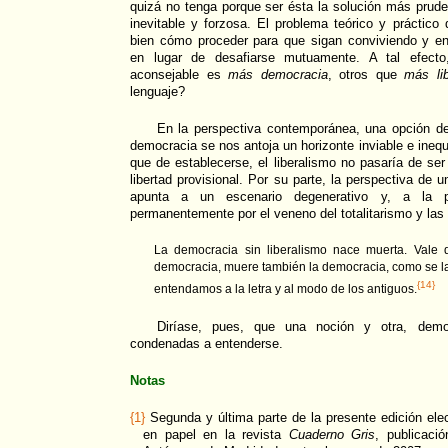
quizá no tenga porque ser ésta la solución más pruden
inevitable y forzosa. El problema teórico y práctic
bien cómo proceder para que sigan conviviendo y e
en lugar de desafiarse mutuamente. A tal efecto
aconsejable es
más democracia
, otros que
más lib
lenguaje?
En la perspectiva contemporánea, una opción del
democracia se nos antoja un horizonte inviable e ineq
que de establecerse, el liberalismo no pasaría de ser
libertad provisional. Por su parte, la perspectiva de 
apunta a un escenario degenerativo y, a la p
permanentemente por el veneno del totalitarismo y las 
La democracia sin liberalismo nace muerta. Vale de
democracia, muere también la democracia, como se la
{14}
entendamos a la letra y al modo de los antiguos.
Diríase, pues, que una noción y otra, democ
condenadas a entenderse.
Notas
{1}
Segunda y última parte de la presente edición elect
en papel en la revista
Cuaderno Gris
, publicaci