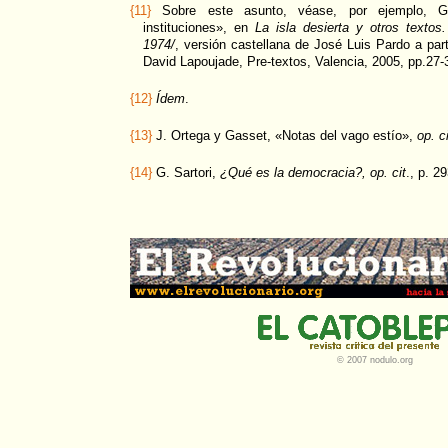
{11}
Sobre este asunto, véase, por ejemplo, Gil
instituciones», en
La isla desierta y otros textos
1974/
, versión castellana de José Luis Pardo a part
David Lapoujade, Pre-textos, Valencia, 2005, pp.27-
{12}
Ídem
.
{13}
J. Ortega y Gasset, «Notas del vago estío»,
op. ci
{14}
G. Sartori,
¿Qué es la democracia?, op. cit
., p. 29
© 2007 nodulo.org