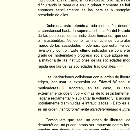
individuos. En tal caso, si
no funcionan
o lo hacen de
dificultando la tarea que en un primer momento se ha
entonces sencillamente se las paraliza y reempl
prescinde de ellas.
Dicho sea esto referido a toda institución, desde
circunstancial hasta la suprema edificación del Esta
de las personas, de los individuos humanos, que son
e insustituibles. No como las instituciones culturale
marco de las sociedades modernas, que están –o de
revisión y control. Este último indicador se conviert
grado de modernidad y progreso social que adquieren 
la mayoría de las instituciones de las sociedades m
{3}
rápida que las de las sociedades tradicionales.»
Las instituciones colisionan con el orden de liber
erigen, por usar la expresión de Edward Wilson,
{4}
motivadores»
. Adoptan, en tal caso, un senti
extremamente coercitivo – o más de lo estrictamente 
llegar a reglamentar y suplantar la voluntad y la acció
notoriamente disminuidas e infrautilizadas: «Esto es a
es un orden
institucionalmente infradeterminado e infr
Comoquiera que sea, un orden de libertad, des
democrática, no puede jamás ser impuesto contra los
presión que desde fuera se ejerce sobre la socieda