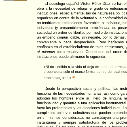
El sociólogo español Víctor Pérez-Díaz se ha ref
obra a la necesidad de rebajar el grado de entusias
instituciones, especialmente, las de naturaleza polít
organizan en contra de la voluntad y la conformidad d
no tendríamos instituciones favorables al individuo, si
individuos (y presumiblemente también
con
su pesar)
sociedad un orden de libertad por medio de institucion
un empeño común loable, sin negarle, por lo demás, 
conveniente y nada despreciable. Pero haríamos
confianza en el establecimiento de tales estructuras
sí mismos
poco resuelven. Ocurre que del orden de 
instituciones puede afirmarse lo siguiente:
«Ni da sentido a la vida ni deja de darlo; ni termina
proporciona sólo el marco formal dentro del cual no
{2}
problemas, o no.»
Desde la perspectiva social y política, las inst
funcional de las necesidades humanas, así como gara
adoptan los hombres entre sí. Pero de ninguna m
funcionalidad y garantía a una aplicación instrument
facto
las preferencias y las elecciones individuales. La
cumplir los objetivos colectivos que puedan pretende
en sí mismos consideradas no constituyen una prom
instantánea y siempre satisfactoria de los prob