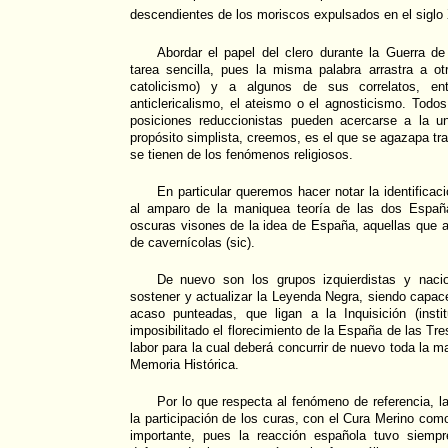
descendientes de los moriscos expulsados en el siglo
Abordar el papel del clero durante la Guerra d
tarea sencilla, pues la misma palabra arrastra a otr
catolicismo) y a algunos de sus correlatos, en
anticlericalismo, el ateismo o el agnosticismo. Tod
posiciones reduccionistas pueden acercarse a la u
propósito simplista, creemos, es el que se agazapa tr
se tienen de los fenómenos religiosos.
En particular queremos hacer notar la identificac
al amparo de la maniquea teoría de las dos España
oscuras visones de la idea de España, aquellas que 
de cavernícolas (sic).
De nuevo son los grupos izquierdistas y nacio
sostener y actualizar la Leyenda Negra, siendo capace
acaso punteadas, que ligan a la Inquisición (instit
imposibilitado el florecimiento de la España de las Tre
labor para la cual deberá concurrir de nuevo toda la ma
Memoria Histórica.
Por lo que respecta al fenómeno de referencia, l
la participación de los curas, con el Cura Merino com
importante, pues la reacción española tuvo siempre