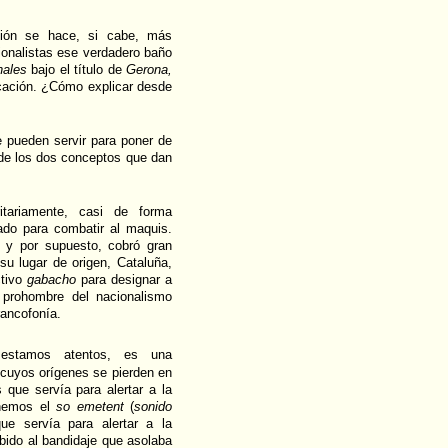
ción se hace, si cabe, más
ionalistas ese verdadero baño
nales
bajo el título de
Gerona,
cación. ¿Cómo explicar desde
e pueden servir para poner de
 de los dos conceptos que dan
tariamente, casi de forma
zado para combatir al maquis.
y por supuesto, cobró gran
su lugar de origen, Cataluña,
ctivo
gabacho
para designar a
 prohombre del nacionalismo
rancofonía.
a estamos atentos, es una
ar cuyos orígenes se pierden en
que servía para alertar a la
nemos el
so emetent
(
sonido
ue servía para alertar a la
ido al bandidaje que asolaba