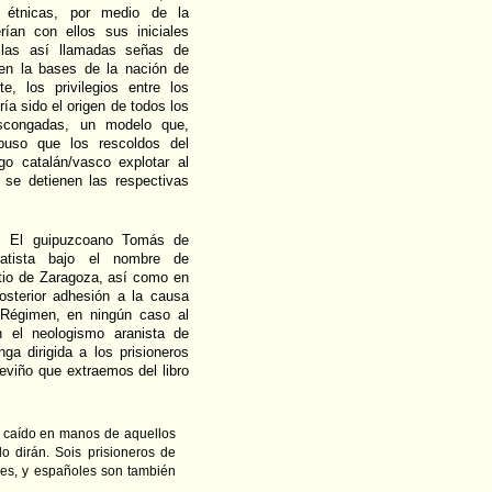
 étnicas, por medio de la
rían con ellos sus iniciales
 las así llamadas señas de
ten la bases de la nación de
, los privilegios entre los
ía sido el origen de todos los
scongadas, un modelo que,
abuso que los rescoldos del
go catalán/vasco explotar al
 se detienen las respectivas
e. El guipuzcoano Tomás de
ratista bajo el nombre de
itio de Zaragoza, así como en
osterior adhesión a la causa
o Régimen, en ningún caso al
 el neologismo aranista de
ga dirigida a los prisioneros
reviño que extraemos del libro
s caído en manos de aquellos
lo dirán. Sois prisioneros de
les, y españoles son también