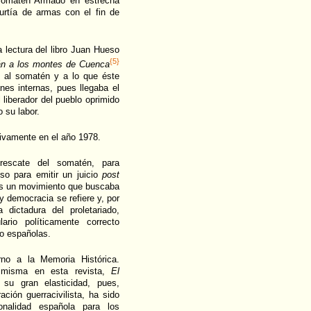
 Somatén Armado en estrecha
surtía de armas con el fin de
 lectura del libro Juan Hueso
{5}
rán a los montes de Cuenca
os al somatén y a lo que éste
nes internas, pues llegaba el
 liberador del pueblo oprimido
o su labor.
tivamente en el año 1978.
rescate del somatén, para
uso para emitir un juicio
post
is un movimiento que buscaba
 y democracia se refiere y, por
dictadura del proletariado,
ario políticamente correcto
o españolas.
no a la Memoria Histórica.
a misma en esta revista,
El
su gran elasticidad, pues,
ción guerracivilista, ha sido
onalidad española para los