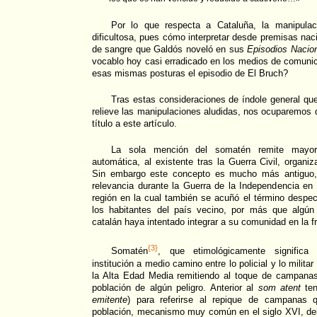
Por lo que respecta a Cataluña, la manipula
dificultosa, pues cómo interpretar desde premisas nac
de sangre que Galdós noveló en sus
Episodios Nacio
vocablo hoy casi erradicado en los medios de comuni
esas mismas posturas el episodio de El Bruch?
Tras estas consideraciones de índole general qu
relieve las manipulaciones aludidas, nos ocuparemos
título a este artículo.
La sola mención del somatén remite mayori
automática, al existente tras la Guerra Civil, organi
Sin embargo este concepto es mucho más antiguo, 
relevancia durante la Guerra de la Independencia en 
región en la cual también se acuñó el término despe
los habitantes del país vecino, por más que algún
catalán haya intentado integrar a su comunidad en la f
{3}
Somatén
, que etimológicamente signific
institución a medio camino entre lo policial y lo milit
la Alta Edad Media remitiendo al toque de campanas 
población de algún peligro. Anterior al
som atent
te
emitente
) para referirse al repique de campanas q
población, mecanismo muy común en el siglo XVI, deb