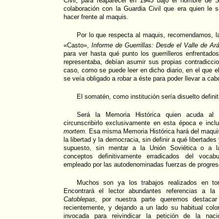
Civil, para reaparecer en 1945 bajo el nombre de
colaboración con la Guardia Civil que era quien le 
hacer frente al maquis.
Por lo que respecta al maquis, recomendamos, la
«Casto»,
Informe de Guerrillas: Desde el Valle de A
para ver hasta qué punto los guerrilleros enfrentad
representaba, debían asumir sus propias contradiccio
caso, como se puede leer en dicho diario, en el que el
se veía obligado a robar a éste para poder llevar a cab
El somatén, como institución sería disuelto defini
Será la Memoria Histórica quien acuda al 
circunscribirlo exclusivamente en esta época e incl
mortem.
Esa misma Memoria Histórica hará del maqu
la libertad y la democracia, sin definir a qué libertades
supuesto, sin mentar a la Unión Soviética o a la 
conceptos definitivamente erradicados del vocabul
empleado por las autodenominadas fuerzas de progres
Muchos son ya los trabajos realizados en tor
Encontrará el lector abundantes referencias a l
Catoblepas,
por nuestra parte queremos destacar 
recientemente, y dejando a un lado su habitual colora
invocada para reivindicar la petición de la naci