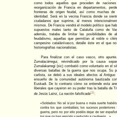
como todos aquellos que proceden de naciones
reorganización de Francia en departamentos, perde
fronteras de origen feudal, así como muchas de
identidad. Será en la vecina Francia donde se sien
ciudadanos que suprime, al menos intencionalmente
mismos. De Francia vendrá el modelo político que habr
supuestos males tanto de Cataluña como de Va
además, trataba de limitar las posibilidades de 
feudalismo, aquellas que permitían al noble o cléri
campesino catalán/vasco, detalle éste en el que no
historiografías nacionalistas.
Para finalizar con el caso vasco, otro apunt
Zumalacárregui, reivindicado por la causa sepa
Zumalakarregi (sic) combatió como voluntario en el s
diversas batallas de la guerra que nos ocupa. Su p
carlista, se debió a sus ideales afectos al Antigu
ensueño de la comunidad autónoma bautizada con
Euskadi. De lo contrario cómo se entiende esta aren
liberales que cayeron en su poder tras la batalla de T
{2}
de Jesús Laínz,
La nación falsificada
:
«Soldados: No sé si por buena o mala suerte habéi
contra los que combatíais; los sucesos posteriores 
guerra, pero no por ello podéis dejar de ser españo
los que os han vencido y reducido a cautiverio…»