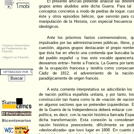
El presente artículo pretende analizar las difere
grupos antes aludidos ante dicha Guerra. Para tal 
conceptos concretos a modo de piedras de toque: cur
éste y otros episodios bélicos, que servirán para 
manipulación de la Historia, con especial frecuencia
ideológicos.
Ante los próximos fastos conmemorativos, q
impulsados por las administraciones públicas, libros, 
cuestión, algunos grupos destacarán el propio nombr
que ésta fue en efecto una contienda que buscaba l
del pueblo español –y tras este vocablo aparecerí
deseamos entrar– frente a Francia. La Guerra por tanto
de la ocupación francesa y tendría como consecuen
Cádiz de 1812, el advenimiento de la nación
paradójicamente de origen francés.
A esta corriente interpretativa se adscribirán lo
de nación política española unitaria, y por tanto, 
construcción tan huera como la de «nación de nacio
en algunos sectores que se pretenden izquierdistas. 
de la Guerra de la Independencia deberá enlazar con
política, es decir, con la nación histórica llamada Espa
dicha transformación. Esta conexión la considera
nación histórica preexistente, difícilmente se po
«deslocalizada» que tuvo lugar en 1808. En cuanto 