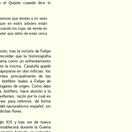
 el Quijote cuando dice lo
iernas que tientas y no vees
que en estos árboles están
 cuando los coge, de veinte en
ender que debo de estar cerca
ión, tras la victoria de Felipe
ecordar que la historiografía
uerra como un enfrentamiento
nte la misma, Cataluña quedó
apoyarse en dos milicias: los
entes principalmente de las
 o
botiflers
leales a Felipe de
lugares de origen. Como dato
 botiflero, hace alusión a la
borbones, razón por la cual es
nes para referirse, de forma
 del nacionalismo español, sin
dichas flores.
iglo XIX y tras ser de nuevo
restablecerá durante la Guerra