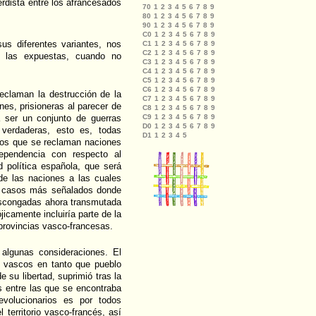
ierdista entre los afrancesados
us diferentes variantes, nos
on las expuestas, cuando no
eclaman la destrucción de la
es, prisioneras al parecer de
a ser un conjunto de guerras
 verdaderas, esto es, todas
orios que se reclaman naciones
dependencia con respecto al
d política española, que será
 de las naciones a las cuales
os casos más señalados donde
Vascongadas ahora transmutada
jicamente incluiría parte de la
provincias vasco-francesas.
 algunas consideraciones. El
s vascos en tanto que pueblo
 su libertad, suprimió tras la
s entre las que se encontraba
volucionarios es por todos
l territorio vasco-francés, así