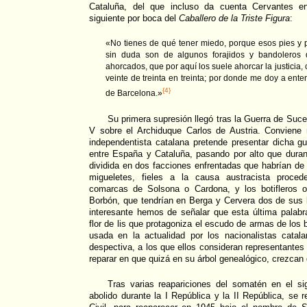
Cataluña, del que incluso da cuenta Cervantes en
siguiente por boca del
Caballero de la Triste Figura
:
«No tienes de qué tener miedo, porque esos pies y p
sin duda son de algunos forajidos y bandoleros 
ahorcados, que por aquí los suele ahorcar la justicia,
veinte de treinta en treinta; por donde me doy a ent
{4}
de Barcelona.»
Su primera supresión llegó tras la Guerra de Suces
V sobre el Archiduque Carlos de Austria. Conviene r
independentista catalana pretende presentar dicha g
entre España y Cataluña, pasando por alto que dura
dividida en dos facciones enfrentadas que habrían de 
migueletes, fieles a la causa austracista proced
comarcas de Solsona o Cardona, y los botifleros
Borbón, que tendrían en Berga y Cervera dos de sus 
interesante hemos de señalar que esta última palabra,
flor de lis que protagoniza el escudo de armas de los 
usada en la actualidad por los nacionalistas catala
despectiva, a los que ellos consideran representantes
reparar en que quizá en su árbol genealógico, crezcan 
Tras varias reapariciones del somatén en el s
abolido durante la I República y la II República, se 