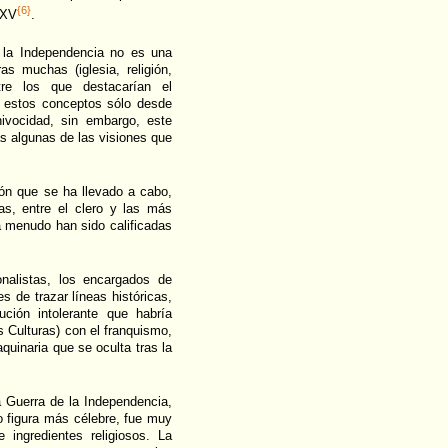
{6}
 XV
.
e la Independencia no es una
as muchas (iglesia, religión,
tre los que destacarían el
os estos conceptos sólo desde
nivocidad, sin embargo, este
as algunas de las visiones que
ión que se ha llevado a cabo,
s, entre el clero y las más
a menudo han sido calificadas
nalistas, los encargados de
s de trazar líneas históricas,
ución intolerante que habría
s Culturas) con el franquismo,
quinaria que se oculta tras la
a Guerra de la Independencia,
o figura más célebre, fue muy
 ingredientes religiosos. La