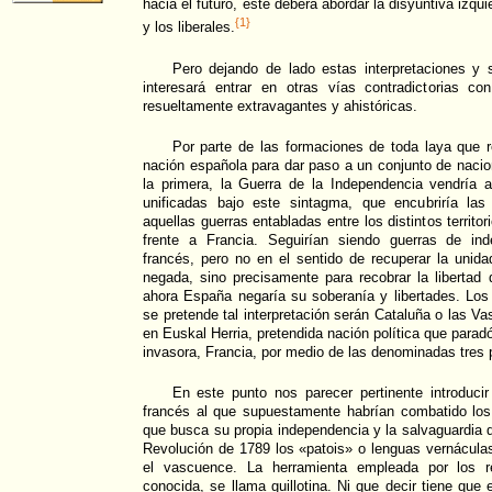
hacia el futuro, éste deberá abordar la disyuntiva izqu
{1}
y los liberales.
Pero dejando de lado estas interpretaciones y s
interesará entrar en otras vías contradictorias c
resueltamente extravagantes y ahistóricas.
Por parte de las formaciones de toda laya que r
nación española para dar paso a un conjunto de nacion
la primera, la Guerra de la Independencia vendría 
unificadas bajo este sintagma, que encubriría las
aquellas guerras entabladas entre los distintos territ
frente a Francia. Seguirían siendo guerras de in
francés, pero no en el sentido de recuperar la unida
negada, sino precisamente para recobrar la libertad
ahora España negaría su soberanía y libertades. L
se pretende tal interpretación serán Cataluña o las 
en Euskal Herria, pretendida nación política que paradó
invasora, Francia, por medio de las denominadas tres 
En este punto nos parecer pertinente introducir
francés al que supuestamente habrían combatido lo
que busca su propia independencia y la salvaguardia de
Revolución de 1789 los «patois» o lenguas vernácula
el vascuence. La herramienta empleada por los re
conocida, se llama guillotina. Ni que decir tiene que e