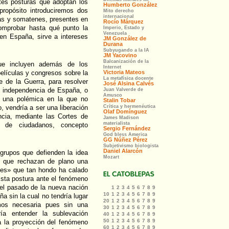
ntes posturas que adoptan los
propósito introduciremos dos
as y somatenes, presentes en
comprobar hasta qué punto la
 en España, sirve a intereses
ue incluyen además de los
películas y congresos sobre la
e de la Guerra, para resolver
a independencia de España, o
a una polémica en la que no
, vendría a ser una liberación
cia, mediante las Cortes de
 de ciudadanos, concepto
s grupos que defienden la idea
los que rechazan de plano una
nes» que tan hondo ha calado
Esta postura ante el fenómeno
 el pasado de la nueva nación
ña sin la cual no tendría lugar
mos necesaria pues sin una
dría entender la sublevación
a la proyección del fenómeno