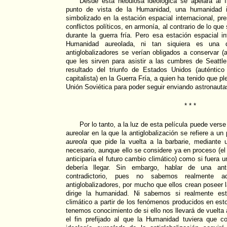
Desde esta nebulosa ideológica se apelará al fi
punto de vista de la Humanidad, una humanidad 
simbolizado en la estación espacial internacional, p
conflictos políticos, en armonía, al contrario de lo que
durante la guerra fría. Pero esa estación espacial in
Humanidad aureolada, ni tan siquiera es una 
antiglobalizadores se verían obligados a conservar (a
que les sirven para asistir a las cumbres de Seatt
resultado del triunfo de Estados Unidos (auténtico
capitalista) en la Guerra Fría, a quien ha tenido que p
Unión Soviética para poder seguir enviando astronauta
* * *
Por lo tanto, a la luz de esta película puede vers
aureolar en la que la antiglobalización se refiere a un
aureola
que pide la vuelta a la barbarie, mediante u
necesario, aunque ello se considere ya en proceso (e
anticiparía el futuro cambio climático) como si fuera 
debería llegar. Sin embargo, hablar de una anti
contradictorio, pues no sabemos realmente a
antiglobalizadores, por mucho que ellos crean poseer 
dirige la humanidad. Ni sabemos si realmente es
climático a partir de los fenómenos producidos en es
tenemos conocimiento de si ello nos llevará de vuelta a
el fin prefijado al que la Humanidad tuviera que co