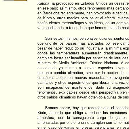
Katrina
ha provocado en Estados Unidos un desastre 
en ese país; asimismo, otros fenómenos más cercanos
en Barcelona recientemente, han provocado auténtica f
de Kioto y otros medios para paliar el efecto inverna
según ciertos meteorólogos y políticos, de un cambi
van agudizando, a tenor de lo que hemos relatado hast
Son estos mismos personajes quienes sentenci
que uno de los países más afectados por ese camb
pesar de haber reducido su industria a la mínima ex
donde las temperaturas aumentarán drásticament
cambiará hasta ser invadida por especies de latitudes
Ministra de Medio Ambiente, Cristina Narbona. A d
conociendo ya mismo a nuevas especies invasor
presunto cambio climático, sino por la acción del m
españoles adquieren nuevas mascotas extravagante
caimanes y otros especímenes que liberan una vez q
son incapaces de mantenerlos, dado su exagerad
fenómenos, explicables desde otra perspectiva bien 
otros sabios climáticos hayan obtenido algunas de sus
Bromas aparte, hay que recordar que el pasado 
Kioto, acuerdo que obliga a reducir las emisiones
atmósfera, con la consiguiente carga de gastos
amenazadas por el cierre si no cumplen con la norma
en el caso de varias empresas valencianas en este