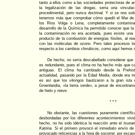
tanto a ellos como a las sociedades protectoras de a
la legalización de las drogas; sería una vincula
procedimental, pero nunca doctrinal. Y si se nos soli
tenemos más que comprobar cómo quedó el Mar de A
los Ríos Volga o Lena, completamente contamina
desarrollo de la Química ha permitido conocer que l
la contaminación no era acertada, pues existe una
producto de la combustión de energías fósiles, al re
con las moléculas de ozono. Pero tales procesos tie
respecto a los cambios climáticos, como aquí hemos 
De hecho, no sería descabellado considerar que
es redundante, pues el clima no ha hecho más que 
antiguas. El clima ha cambiado desde la Prehisto
actualidad, pasando por la Edad Media, donde era t
es así que los vikingos bautizaron a la gran isla
Groenlandia, «la tierra verde», a pesar de encontrars
de hielo y nieve.
* * *
No obstante, las cuestiones puramente
científi
desbordadas por los diferentes acontecimientos viv
hecho, no ha sido idéntica la reacción ante el
tsuna
Katrina
. Si el primero provocó el inmediato envío de
provocado reticencias a la hora de socorrer, por esca