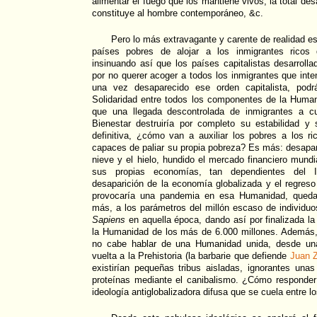
alimentar el fuego que los mantiene vivos; la total des
constituye al hombre contemporáneo, &c.
Pero lo más extravagante y carente de realidad es
países pobres de alojar a los inmigrantes ricos
insinuando así que los países capitalistas desarroll
por no querer acoger a todos los inmigrantes que inte
una vez desaparecido ese orden capitalista, podrá
Solidaridad entre todos los componentes de la Huma
que una llegada descontrolada de inmigrantes a cu
Bienestar destruiría por completo su estabilidad 
definitiva, ¿cómo van a auxiliar los pobres a los r
capaces de paliar su propia pobreza? Es más: desapa
nieve y el hielo, hundido el mercado financiero mun
sus propias economías, tan dependientes del I
desaparición de la economía globalizada y el regreso 
provocaría una pandemia en esa Humanidad, queda
más, a los parámetros del millón escaso de individu
Sapiens
en aquella época, dando así por finalizada l
la Humanidad de los más de 6.000 millones. Además, 
no cabe hablar de una Humanidad unida, desde una
vuelta a la Prehistoria (la barbarie que defiende
Juan 
existirían pequeñas tribus aisladas, ignorantes una
proteínas mediante el canibalismo. ¿Cómo responder
ideología antiglobalizadora difusa que se cuela entre lo