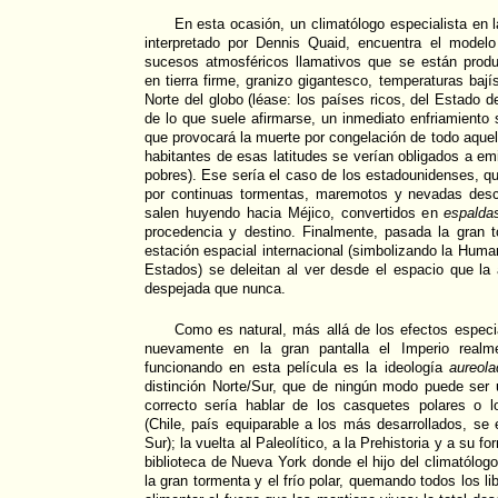
En esta ocasión, un climatólogo especialista en l
interpretado por Dennis Quaid, encuentra el model
sucesos atmosféricos llamativos que se están produ
en tierra firme, granizo gigantesco, temperaturas baj
Norte del globo (léase: los países ricos, del Estado de
de lo que suele afirmarse, un inmediato enfriamiento s
que provocará la muerte por congelación de todo aquel
habitantes de esas latitudes se verían obligados a emi
pobres). Ese sería el caso de los estadounidenses, q
por continuas tormentas, maremotos y nevadas des
salen huyendo hacia Méjico, convertidos en
espalda
procedencia y destino. Finalmente, pasada la gran 
estación espacial internacional (simbolizando la Huma
Estados) se deleitan al ver desde el espacio que la
despejada que nunca.
Como es natural, más allá de los efectos especi
nuevamente en la gran pantalla el Imperio realme
funcionando en esta película es la ideología
aureola
distinción Norte/Sur, que de ningún modo puede ser 
correcto sería hablar de los casquetes polares o lo
(Chile, país equiparable a los más desarrollados, se
Sur); la vuelta al Paleolítico, a la Prehistoria y a su f
biblioteca de Nueva York donde el hijo del climatólog
la gran tormenta y el frío polar, quemando todos los l