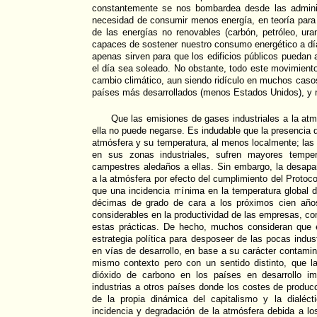
constantemente se nos bombardea desde las adminis
necesidad de consumir menos energía, en teoría para
de las energías no renovables (carbón, petróleo, ura
capaces de sostener nuestro consumo energético a dí
apenas sirven para que los edificios públicos puedan
el día sea soleado. No obstante, todo este movimiento
cambio climático, aun siendo ridículo en muchos casos
países más desarrollados (menos Estados Unidos), y n
Que las emisiones de gases industriales a la at
ella no puede negarse. Es indudable que la presencia 
atmósfera y su temperatura, al menos localmente; las
en sus zonas industriales, sufren mayores tempe
campestres aledaños a ellas. Sin embargo, la desapa
a la atmósfera por efecto del cumplimiento del Protoc
que una incidencia mínima en la temperatura global d
décimas de grado de cara a los próximos cien año
considerables en la productividad de las empresas, co
estas prácticas. De hecho, muchos consideran que 
estrategia política para desposeer de las pocas indus
en vías de desarrollo, en base a su carácter contamin
mismo contexto pero con un sentido distinto, que l
dióxido de carbono en los países en desarrollo im
industrias a otros países donde los costes de produc
de la propia dinámica del capitalismo y la dialéc
incidencia y degradación de la atmósfera debida a lo