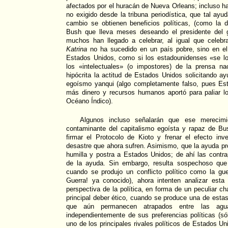
afectados por el huracán de Nueva Orleans; incluso h
no exigido desde la tribuna periodística, que tal ayu
cambio se obtienen beneficios políticas, (como la 
Bush que lleva meses deseando el presidente del 
muchos han llegado a celebrar, al igual que celebr
Katrina
no ha sucedido en un país pobre, sino en el 
Estados Unidos, como si los estadounidenses «se lo
los «intelectuales» (o impostores) de la prensa n
hipócrita la actitud de Estados Unidos solicitando ay
egoísmo yanqui (algo completamente falso, pues Es
más dinero y recursos humanos aportó para paliar lo
Océano Índico).
Algunos incluso señalarán que ese merecim
contaminante del capitalismo egoísta y rapaz de Bus
firmar el Protocolo de Kioto y frenar el efecto inv
desastre que ahora sufren. Asimismo, que la ayuda p
humilla y postra a Estados Unidos; de ahí las contra
de la ayuda. Sin embargo, resulta sospechoso que 
cuando se produjo un conflicto político como la gue
Guerra! ya conocido), ahora intenten analizar est
perspectiva de la política, en forma de un peculiar ch
principal deber ético, cuando se produce una de estas 
que aún permanecen atrapados entre las agu
independientemente de sus preferencias políticas (s
uno de los principales rivales políticos de Estados Un