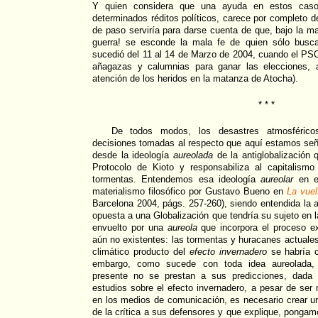
Y quien considera que una ayuda en estos casos
determinados réditos políticos, carece por completo d
de paso serviría para darse cuenta de que, bajo la m
guerra! se esconde la mala fe de quien sólo busca
sucedió del 11 al 14 de Marzo de 2004, cuando el PSOE 
añagazas y calumnias para ganar las elecciones, 
atención de los heridos en la matanza de Atocha).
* * *
De todos modos, los desastres atmosférico
decisiones tomadas al respecto que aquí estamos señ
desde la ideología
aureolada
de la antiglobalización 
Protocolo de Kioto y responsabiliza al capitalism
tormentas. Entendemos esa ideología
aureolar
en el
materialismo filosófico por Gustavo Bueno en
La vuel
Barcelona 2004, págs. 257-260), siendo entendida la a
opuesta a una Globalización que tendría su sujeto en 
envuelto por una
aureola
que incorpora el proceso ex
aún no existentes: las tormentas y huracanes actuales
climático producto del
efecto invernadero
se habría c
embargo, como sucede con toda idea aureolada,
presente no se prestan a sus predicciones, dada 
estudios sobre el efecto invernadero, a pesar de s
en los medios de comunicación, es necesario crear u
de la crítica a sus defensores y que explique, pongam