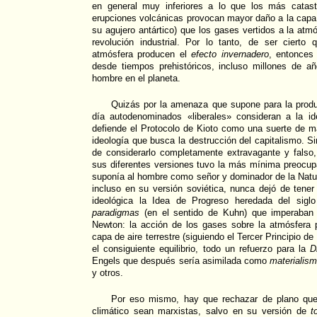
en general muy inferiores a lo que los más catastr
erupciones volcánicas provocan mayor daño a la capa
su agujero antártico) que los gases vertidos a la atm
revolución industrial. Por lo tanto, de ser cierto
atmósfera producen el
efecto invernadero
, entonces
desde tiempos prehistóricos, incluso millones de añ
hombre en el planeta.
Quizás por la amenaza que supone para la produc
día autodenominados «liberales» consideran a la ide
defiende el Protocolo de Kioto como una suerte de m
ideología que busca la destrucción del capitalismo. S
de considerarlo completamente extravagante y fals
sus diferentes versiones tuvo la más mínima preocup
suponía al hombre como señor y dominador de la Natu
incluso en su versión soviética, nunca dejó de tene
ideológica la Idea de Progreso heredada del sigl
paradigmas
(en el sentido de Kuhn) que imperaban
Newton: la acción de los gases sobre la atmósfera 
capa de aire terrestre (siguiendo el Tercer Principio d
el consiguiente equilibrio, todo un refuerzo para la
D
Engels que después sería asimilada como
materialism
y otros.
Por eso mismo, hay que rechazar de plano que
climático sean marxistas, salvo en su versión de
t