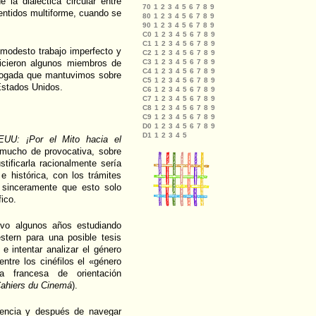
 la dialéctica circular entre
entidos multiforme, cuando se
modesto trabajo imperfecto y
hicieron algunos miembros de
ialogada que mantuvimos sobre
 Estados Unidos.
EUU: ¡Por el Mito hacia el
 mucho de provocativa, sobre
tificarla racionalmente sería
 e histórica, con los trámites
 sinceramente que esto solo
ico.
evo algunos años estudiando
stern para una posible tesis
e intentar analizar el género
ntre los cinéfilos el «género
da francesa de orientación
ahiers du Cinemá
).
rencia y después de navegar