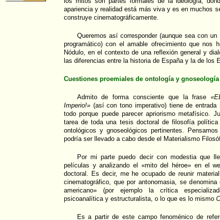
los mitos son partes formales de la ideología, donde
apariencia y realidad está más viva y es en muchos s
construye cinematográficamente.
Queremos así corresponder (aunque sea con un 
programático) con el amable ofrecimiento que nos 
Nódulo, en el contexto de una reflexión general y d
las diferencias entre la historia de España y la de los
Cuestiones proemiales de ontología y gnoseología
Admito de forma consciente que la frase
«E
Imperio!»
(así con tono imperativo) tiene de entrada
todo porque puede parecer apriorismo metafísico. Jus
tarea de toda una tesis doctoral de filosofía política
ontológicos y gnoseológicos pertinentes. Pensamos
podría ser llevado a cabo desde el Materialismo Filosóf
Por mi parte puedo decir con modestia que ll
películas y analizando el «mito del héroe» en el we
doctoral. Es decir, me he ocupado de reunir material 
cinematográfico, que por antonomasia, se denomina e
americano» (por ejemplo la crítica especializa
psicoanalítica y estructuralista, o lo que es lo mismo
C
Es a partir de este campo fenoménico de refe