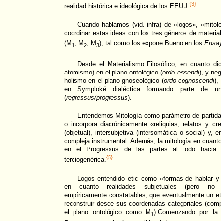
{3}
realidad histórica e ideológica de los EEUU.
Cuando hablamos (vid. infra) de «logos», «mitol
coordinar estas ideas con los tres géneros de materia
(M
, M
, M
), tal como los expone Bueno en los
Ensay
1
2
3
Desde el Materialismo Filosófico, en cuanto di
atomismo) en el plano ontológico (
ordo essendi
), y ne
holismo en el plano gnoseológico (
ordo cognoscendi
),
en Symploké dialéctica formando parte de un 
(
regressus/progressus
).
Entendemos Mitología como parámetro de partida
o incorpora diacrónicamente «reliquias, relatos y cre
(objetual), intersubjetiva (intersomática o social) y, 
compleja instrumental. Además, la mitología en cuanto
en el Progressus de las partes al todo hacia l
{5}
terciogenérica.
Logos entendido etic como «formas de hablar y
en cuanto realidades subjetuales (pero no c
empíricamente constatables, que eventualmente un et
reconstruir desde sus coordenadas categoriales (com
el plano ontológico como M
).Comenzando por la 
1