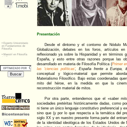
Presentación
Desde el dintorno y el contorno de Nódulo Mat
Globalización, debates en los foros, artículos e
reflexionado ya sobre la Hispanidad y en términos g
España, y esto entre otras razones porque las 
desarrollado en materia de Filosofía Política (
Primer e
las 'ciencias políticas'
, España frente a Europa,
&c
conceptual y lógico-material que permite abor
Materialismo Filosófico. Bajo estas coordenadas que
mito del héroe, en la medida en que la cinem
reconstrucción material de mitos.
Por otra parte, entendemos que el «saber mit
sociedades pretéritas históricamente dadas, como po
ni tiene un único lenguaje constitutivo preferencial y ex
sino que (y por lo que respecta a la temática del pre
siglo XX y en nuestro presente forma parte del entra
de la identidad ideológica de los Estados Unidos d