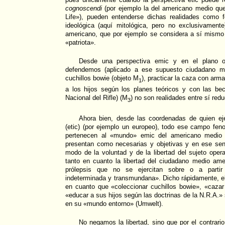
cognoscendi
(por ejemplo la del americano medio qu
Life»), pueden entenderse dichas realidades como 
ideológica (aquí mitológica, pero no exclusivamen
americano, que por ejemplo se considera a sí mism
«patriota».
Desde una perspectiva emic y en el plano on
defendemos (aplicado a ese supuesto ciudadano me
cuchillos bowie (objeto M
), practicar la caza con ar
1
a los hijos según los planes teóricos y con las be
Nacional del Rifle) (M
) no son realidades entre sí redu
3
Ahora bien, desde las coordenadas de quien ejer
(etic) (por ejemplo un europeo), todo ese campo fen
pertenecen al «mundo» emic del americano medio (
presentan como necesarias y objetivas y en ese sent
modo de la voluntad y de la libertad del sujeto opera
tanto en cuanto la libertad del ciudadano medio ame
prólepsis que no se ejercitan sobre o a partir
indeterminada y transmundana». Dicho rápidamente, el
en cuanto que «coleccionar cuchillos bowie», «caz
«educar a sus hijos según las doctrinas de la N.R.A.»
en su «mundo entorno» (Umwelt).
No negamos la libertad, sino que por el contrario