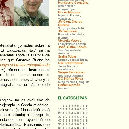
erialista (jornadas sobre la
n
El Catoblepas,
&c.) se ha
enerales sobre la Historia de
obras que Gustavo Bueno ha
nsayo sobre las categorías de
.) ofrecen un instrumental
dar dichos temas desde el
remos acercarnos al cine y al
atografía es un ámbito de
ológico» no es exclusivo de
r ejemplo la Grecia micénica,
cluyente (así la tradición oral)
sente artículo) a lo largo del
mado que constituye el núcleo
e Norteamérica. Pensamos que