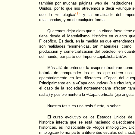
también por muchas páginas web de instituciones
Unidos, por lo que nos atrevemos a decir –aunque s
{1}
que la «mitología»
y la «realidad» del Imper
relacionadas, y no de cualquier forma.
Queremos dejar claro que si la citada frase tiene 
tiene desde el Materialismo Histórico en cuanto que
Filosófico. Es decir, en la medida en que entendemos
son realidades fenoménicas, tan materiales, como l
producción y comercialización del petróleo, en cuan
del mundo, por parte del Imperio capitalista USA».
Más allá de entender la «superestructura» como 
trataría de comprender los mitos que nutren una 
operatoriamente en las diferentes «Capas del cuer
Principalmente en la «Capa conjuntiva» (eje circular), 
el caso de la sociedad norteamericana afectan tam
radial) y posiblemente a la «Capa cortical» (eje angular
Nuestra tesis es una tesis fuerte, a saber:
El curso evolutivo de los Estados Unidos de 
histórica infecta que se está haciendo dialécticame
históricas, es indisociable del «logos mitológico». D
mitológico» forma parte a diferentes escalas del «núc