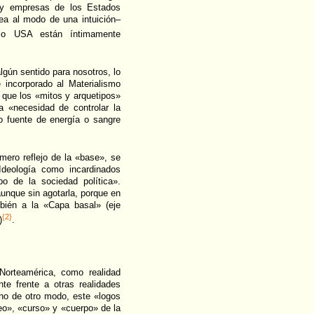
 y empresas de los Estados
ea al modo de una intuición–
io USA están íntimamente
algún sentido para nosotros, lo
 incorporado al Materialismo
 que los «mitos y arquetipos»
a «necesidad de controlar la
to fuente de energía o sangre
mero reflejo de la «base», se
Ideología como incardinados
po de la sociedad política».
aunque sin agotarla, porque en
bién a la «Capa basal» (eje
{2}
)
.
Norteamérica, como realidad
nte frente a otras realidades
icho de otro modo, este «logos
leo», «curso» y «cuerpo» de la