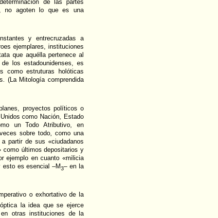
eterminación de las partes
., no agoten lo que es una
onstantes y entrecruzadas a
roes ejemplares, instituciones
tata que aquélla pertenece al
n de los estadounidenses, es
s como estruturas holóticas
os. (La Mitología comprendida
lanes, proyectos políticos o
os Unidos como Nación, Estado
mo un Todo Atributivo, en
a veces sobre todo, como una
y a partir de sus «ciudadanos
r» como últimos depositarios y
or ejemplo en cuanto «milicia
 y esto es esencial –M
– en la
3
mperativo o exhortativo de la
 óptica la idea que se ejerce
n otras instituciones de la