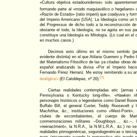
«Cultura objetiva estadounidense» solo aparenteme
formando parte al «modo maquiavélico o hegeliano» d
«Razón de Estado» (ratio imperii) que coadyuva y form
del Imperio Americano (USA). La Ideología como un t
del Progressus de dicho todo a la reconstrucción de
obstante el todo, la Ideología, no se agota en sus pa
constituye una Ideología es Mitología. (Lo cual en el
en muchos casos.)
Decimos esto último en el mismo sentido (p
evidente distinta) en el que Atilana Guerrero y Pedro
del Materialismo Filosófico de las ya citadas obras de
español analizando la divisa «Por el Imperio hac
Fernando Pérez Herranz. Me estoy remitiendo a su ar
{7}
teológica'»
(
El Catoblepas,
nº 20).
Ciertas realidades contempladas
etic
(armas c
Pennsylvania o Kentucky long-rifle», «Hawken rif
personajes históricos o legendarios como Daniel Boone
Buffalo Bill, el general Custer, Teddy Roosevelt y 
MacArthur, &c.; instituciones como «West-Point», 
clubes de excombatientes, el cuerpo de Mari
conmemoraciones militares –Doughboys..., &c.–, l
«reenactment», la N.R.A., la N.M.L.R.A., &c.) no 
realidades primogenéricas, segundogenéricas o terciog
pues únicamente cuando la perspectiva etic puede r