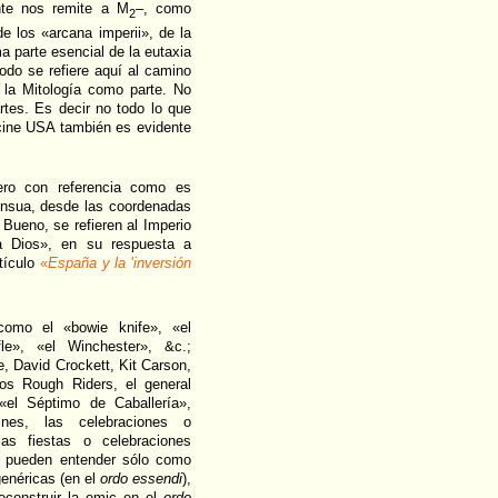
nte nos remite a M
–, como
2
e los «arcana imperii», de la
a parte esencial de la eutaxia
odo se refiere aquí al camino
 la Mitología como parte. No
rtes. Es decir no todo lo que
 cine USA también es evidente
ero con referencia como es
 Insua, desde las coordenadas
 Bueno, se refieren al Imperio
ia Dios», en su respuesta a
tículo
«
España y la
'
inversión
omo el «bowie knife», «el
le», «el Winchester», &c.;
, David Crockett, Kit Carson,
los Rough Riders, el general
«el Séptimo de Caballería»,
nes, las celebraciones o
as fiestas o celebraciones
se pueden entender sólo como
enéricas (en el
ordo essendi
),
econstruir la emic en el
ordo