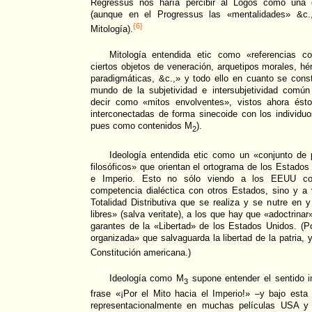
Regressus nos haría percibir al Logos como una d
(aunque en el Progressus las «mentalidades» &c
{6}
Mitología).
Mitología entendida etic como «referencias c
ciertos objetos de veneración, arquetipos morales, hé
paradigmáticas, &c.,» y todo ello en cuanto se cons
mundo de la subjetividad e intersubjetividad comú
decir como «mitos envolventes», vistos ahora ésto
interconectadas de forma sinecoide con los individu
pues como contenidos M
).
2
Ideología entendida etic como un «conjunto de p
filosóficos» que orientan el ortograma de los Estad
e Imperio. Esto no sólo viendo a los EEUU co
competencia dialéctica con otros Estados, sino y 
Totalidad Distributiva que se realiza y se nutre en 
libres» (salva veritate), a los que hay que «adoctrina
garantes de la «Libertad» de los Estados Unidos. (P
organizada» que salvaguarda la libertad de la patria,
Constitución americana.)
Ideología como M
supone entender el sentido i
3
frase «¡Por el Mito hacia el Imperio!» –y bajo esta
representacionalmente en muchas películas USA y e