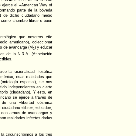
e ejerce el «American Way of
formando parte de la bóveda
te) de dicho ciudadano medio
o como «hombre libre» o buen
tológico que nosotros etic
dio americano), coleccionar
mas de avancarga (M
) y educar
2
cas de la N.R.A. (Asociación
ctibles.
ce la racionalidad filosófica
oménico, esas realidades que
ontología especial), se nos
ido independientes en cierto
torio (ciudadano). Y esto, en
ricano se ejerce a través de
 de una «libertad cósmica
 ciudadano «libre», «decide»,
ar con armas de avancarga» y
 son realidades infectas dadas
 la circunscribimos a los tres