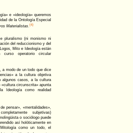
ogía» e «ideología» queremos
lidad de la Ontología Especial
{4}
os Materialistas
.
ce pluralismo (ni monismo ni
gación del reduccionismo y del
 Logos, Mito e Ideología están
curso operatorio circular
, a modo de un todo que dice
encias» a la cultura objetiva
en algunos casos, a la cultura
 «cultura circunscrita» apunta
a Ideología como realidad
 de pensar», «mentalidades»,
ompletamente subjetivas)
nolingüista o sociólogo puede
prendido así holóticamente en
Mitología como un todo, el