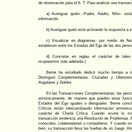
de observación para el A. T. Para analizar una transac
a) Averiguar quién –Padre, Adulto, Niño– est
información.
b) Averiguar quién está activando la respuesta a 
c) Visualizar en diagramas, por medio de fle
establecen entre los Estados del Ego de las dos perso
d) Concretar en reglas el carácter de tales
ocuparemos más adelante.)
Berne ha estudiado dedicó mucho tiempo a inv
Distinguió
Complementarias, Cruzadas y Ulteriores
Angulares y Dobles.
En las Transacciones Complementarias, las perso
armónicamente, de manera que pueden estar funcio
Estados del Ego iguales o desiguales. Berne conc
Críticos están intercambiando información armónic
carácter de Charla Crítica. Cuando ocurre lo m
transacción evidencia una Resolución de Problemas. 
conocidos, colaboradores o compañeros. Y cuando son
bien, su transacción lleva las huellas de un Juego. A