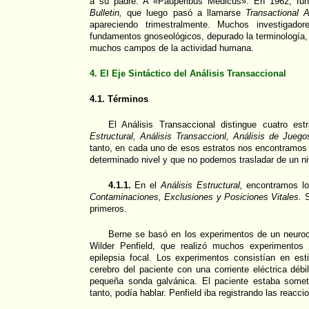
a su padre: A «Pauperibus Médicus». En 1962, fu
Bulletin,
que luego pasó a llamarse
Transactional A
apareciendo trimestralmente. Muchos investigador
fundamentos gnoseológicos, depurado la terminología,
muchos campos de la actividad humana.
4. El Eje Sintáctico del Análisis Transaccional
4.1. Términos
El Análisis Transaccional distingue cuatro es
Estructural, Análisis Transaccionl, Análisis de Jueg
tanto, en cada uno de esos estratos nos encontramos
determinado nivel y que no podemos trasladar de un niv
4.1.1.
En el
Análisis Estructural,
encontramos lo
Contaminaciones, Exclusiones y Posiciones Vitales.
S
primeros.
Berne se basó en los experimentos de un neuroci
Wilder Penfield, que realizó muchos experimentos
epilepsia focal. Los experimentos consistían en est
cerebro del paciente con una corriente eléctrica débi
pequeña sonda galvánica. El paciente estaba someti
tanto, podía hablar. Penfield iba registrando las reacci