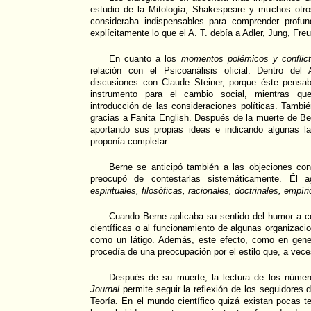
estudio de la Mitología, Shakespeare y muchos otro
consideraba indispensables para comprender profu
explícitamente lo que el A. T. debía a Adler, Jung, Freu
En cuanto a los
momentos polémicos y conflict
relación con el Psicoanálisis oficial. Dentro del 
discusiones con Claude Steiner, porque éste pensa
instrumento para el cambio social, mientras qu
introducción de las consideraciones políticas. Tambi
gracias a Fanita English. Después de la muerte de Ber
aportando sus propias ideas e indicando algunas l
proponía completar.
Berne se anticipó también a las objeciones con
preocupó de contestarlas sistemáticamente. Él a
espirituales, filosóficas, racionales, doctrinales, empíri
Cuando Berne aplicaba su sentido del humor a co
científicas o al funcionamiento de algunas organizaci
como un látigo. Además, este efecto, como en gener
procedía de una preocupación por el estilo que, a vec
Después de su muerte, la lectura de los núme
Journal
permite seguir la reflexión de los seguidores d
Teoría. En el mundo científico quizá existan pocas t