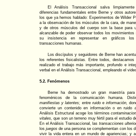
El Análisis Transaccional salva limpiamente 
diferencias fundamentales entre Berne y otros autor
los que ya hemos hablado: Experimentos de Wilder Pe
a la observación de los músculos de la cara, de mane
y de otros músculos del cuerpo son la base para u
alcanzable de poder observar todos los movimientos s
su insistencia en representar en gráficos los 
transacciones humanas.
Los discípulos y seguidores de Berne han acent
los referentes fisicalistas. Entre todos, destacamo
realizado el trabajo más importante, profundo e int
verbal en el Análisis Transaccional, empleando el vide
5.2. Fenómenos
Berne ha demostrado un gran maestría para 
fenoménicos de la comunicación humana. Dist
manifiestas y latentes;
entre
ruido
e
información,
dond
convierte un contenido en información o en ruido 
Análisis Estructural acoge los términos
contaminacion
vitales,
que son un terreno muy fértil para el estudio 
En el Análisis Transaccional, las
transacciones ulterio
los
juegos
de una persona se complementan con los d
vivir la vida entera en un mundo de apariencias; y 