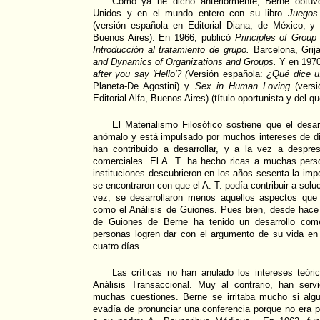
Como ya he dicho anteriormente, Berne obtuv
Unidos y en el mundo entero con su libro
Juegos
(versión española en Editorial Diana, de México, y
Buenos Aires). En 1966, publicó
Principles of Group
Introducción al tratamiento de grupo.
Barcelona, Grij
and Dynamics of Organizations and Groups.
Y en 1970
after you say 'Hello'? (
Versión española:
¿Qué dice us
Planeta-De Agostini) y
Sex in Human Loving
(versi
Editorial Alfa, Buenos Aires) (título oportunista y del 
El Materialismo Filosófico sostiene que el desar
anómalo y está impulsado por muchos intereses de di
han contribuido a desarrollar, y a la vez a despres
comerciales. El A. T. ha hecho ricas a muchas per
instituciones descubrieron en los años sesenta la imp
se encontraron con que el A. T. podía contribuir a solu
vez, se desarrollaron menos aquellos aspectos que 
como el Análisis de Guiones. Pues bien, desde hace 
de Guiones de Berne ha tenido un desarrollo come
personas logren dar con el argumento de su vida en
cuatro días.
Las críticas no han anulado los intereses teóri
Análisis Transaccional. Muy al contrario, han serv
muchas cuestiones. Berne se irritaba mucho si alg
evadía de pronunciar una conferencia porque no era p