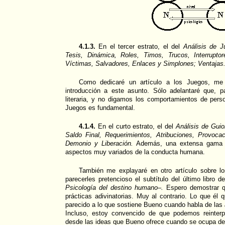
4.1.3.
En el tercer estrato, el del
Análisis de J
Tesis, Dinámica, Roles, Timos, Trucos, Interrupto
Víctimas, Salvadores, Enlaces y Simplones; Ventajas
Como dedicaré un artículo a los Juegos, me
introducción a este asunto. Sólo adelantaré que, pa
literaria, y no digamos los comportamientos de pers
Juegos es fundamental.
4.1.4.
En el curto estrato, el del
Análisis de Guio
Saldo Final, Requerimientos, Atribuciones, Provocac
Demonio y Liberación.
Además, una extensa gama d
aspectos muy variados de la conducta humana.
También me explayaré en otro artículo sobre l
parecerles pretencioso el subtítulo del último libro 
Psicología del destino humano–.
Espero demostrar q
prácticas adivinatorias. Muy al contrario. Lo que él
parecido a lo que sostiene Bueno cuando habla de las
Incluso, estoy convencido de que podemos reinterp
desde las ideas que Bueno ofrece cuando se ocupa de