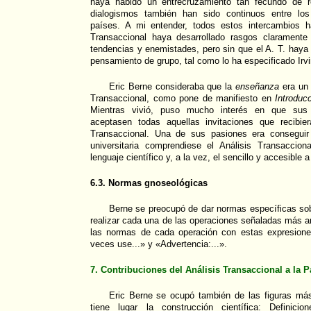
haya habido un entrecruzamiento tan fecundo de r
dialogismos también han sido continuos entre los
países. A mi entender, todos estos intercambios h
Transaccional haya desarrollado rasgos claramente
tendencias y enemistades, pero sin que el A. T. haya 
pensamiento de grupo, tal como lo ha especificado Irvi
Eric Berne consideraba que la
enseñanza
era un 
Transaccional, como pone de manifiesto en
Introduc
Mientras vivió, puso mucho interés en que sus 
aceptasen todas aquellas invitaciones que recibier
Transaccional. Una de sus pasiones era conseguir
universitaria comprendiese el Análisis Transaccio
lenguaje científico y, a la vez, el sencillo y accesible 
6.3. Normas gnoseológicas
Berne se preocupó de dar normas específicas s
realizar cada una de las operaciones señaladas más a
las normas de cada operación con estas expresione
veces use...» y «Advertencia:...».
7. Contribuciones del Análisis Transaccional a la Pa
Eric Berne se ocupó también de las figuras má
tiene lugar la construcción científica: Definici