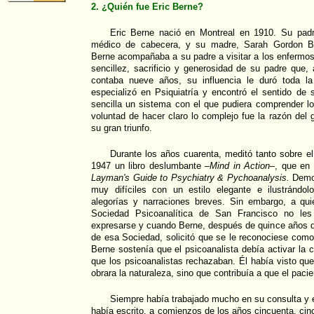
2. ¿Quién fue Eric Berne?
Eric Berne nació en Montreal en 1910. Su padre
médico de cabecera, y su madre, Sarah Gordon Bern
Berne acompañaba a su padre a visitar a los enfermos 
sencillez, sacrificio y generosidad de su padre que
contaba nueve años, su influencia le duró toda la
especializó en Psiquiatría y encontró el sentido de 
sencilla un sistema con el que pudiera comprender l
voluntad de hacer claro lo complejo fue la razón del 
su gran triunfo.
Durante los años cuarenta, meditó tanto sobre el
1947 un libro deslumbante –
Mind in Action
–, que en 
Layman's Guide to Psychiatry & Pychoanalysis.
Demos
muy difíciles con un estilo elegante e ilustrándo
alegorías y narraciones breves. Sin embargo, a qui
Sociedad Psicoanalítica de San Francisco no le
expresarse y cuando Berne, después de quince años d
de esa Sociedad, solicitó que se le reconociese como 
Berne sostenía que el psicoanalista debía activar la 
que los psicoanalistas rechazaban. Él había visto qu
obrara la naturaleza, sino que contribuía a que el pacie
Siempre había trabajado mucho en su consulta y 
había escrito, a comienzos de los años cincuenta, cinco