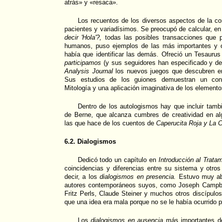
atrás» y «resaca».
Los recuentos de los diversos aspectos de la 
pacientes y variadísimos. Se preocupó de calcular, e
decir 'Hola'?,
todas las posibles transacciones que p
humanos, puso ejemplos de las más importantes y o
había que identificar las demás. Ofreció un Tesauru
participamos
(y sus seguidores han especificado y de
Analysis Journal
los nuevos juegos que descubren en 
Sus estudios de los guiones demuestran un cono
Mitología y una aplicación imaginativa de los elementos
Dentro de los autologismos hay que incluir tamb
de Berne, que alcanza cumbres de creatividad en al
las que hace de los cuentos de
Caperucita Roja y La C
6.2. Dialogismos
Dedicó todo un capítulo en
Introducción al Trata
coincidencias y diferencias entre su sistema y otro
decir, a los
dialogismos en presencia.
Estuvo muy abi
autores contemporáneos suyos, como Joseph Campbel
Fritz Perls, Claude Steiner y muchos otros discípulo
que una idea era mala porque no se le había ocurrido p
Los
dialogismos en ausencia
más importantes d