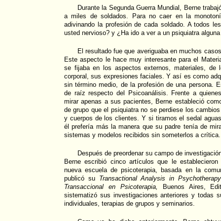
Durante la Segunda Guerra Mundial, Berne trabajó
a miles de soldados. Para no caer en la monotonía
adivinando la profesión de cada soldado. A todos le
usted nervioso? y ¿Ha ido a ver a un psiquiatra algun
El resultado fue que averiguaba en muchos casos 
Este aspecto le hace muy interesante para el Material
se fijaba en los aspectos externos, materiales, de 
corporal, sus expresiones faciales. Y así es como adq
sin término medio, de la profesión de una persona. 
de raíz respecto del Psicoanálisis. Frente a quie
mirar apenas a sus pacientes, Berne estableció como
de grupo que el psiquiatra no se perdiese los cambios
y cuerpos de los clientes. Y si tiramos el sedal agua
él prefería más la manera que su padre tenía de mira
sistemas y modelos recibidos sin someterlos a crítica.
Después de preordenar su campo de investigación 
Berne escribió cinco artículos que le establecier
nueva escuela de psicoterapia, basada en la comu
publicó su
Transactional Analysis in Psychotherapy
Transaccional en Psicoterapia,
Buenos Aires, Edito
sistematizó sus investigaciones anteriores y todas 
individuales, terapias de grupos y seminarios.