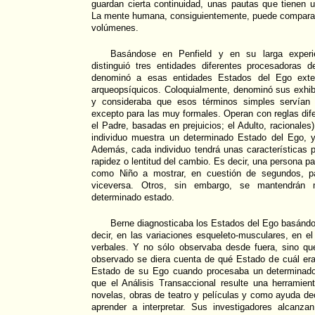
guardan cierta continuidad, unas pautas que tienen 
La mente humana, consiguientemente, puede comparar
volúmenes.
Basándose en Penfield y en su larga experi
distinguió tres entidades diferentes procesadoras 
denominó a esas entidades Estados del Ego exter
arqueopsíquicos. Coloquialmente, denominó sus exhib
y consideraba que esos términos simples servían 
excepto para las muy formales. Operan con reglas dife
el Padre, basadas en prejuicios; el Adulto, racionale
individuo muestra un determinado Estado del Ego, 
Además, cada individuo tendrá unas características pa
rapidez o lentitud del cambio. Es decir, una persona pa
como Niño a mostrar, en cuestión de segundos, p
viceversa. Otros, sin embargo, se mantendrá
determinado estado.
Berne diagnosticaba los Estados del Ego basándos
decir, en las variaciones esqueleto-musculares, en el
verbales. Y no sólo observaba desde fuera, sino q
observado se diera cuenta de qué Estado de cuál era
Estado de su Ego cuando procesaba un determinado 
que el Análisis Transaccional resulte una herramien
novelas, obras de teatro y películas y como ayuda dec
aprender a interpretar. Sus investigadores alcanza