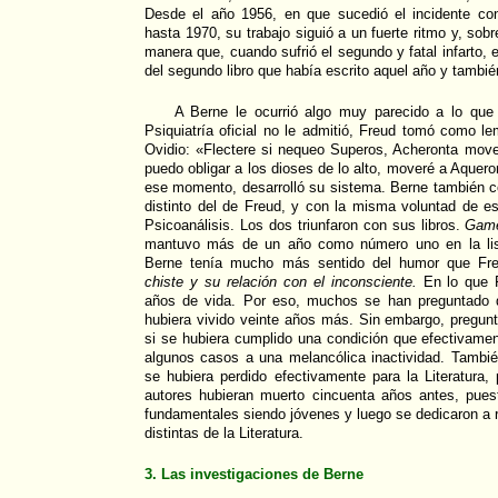
Desde el año 1956, en que sucedió el incidente con
hasta 1970, su trabajo siguió a un fuerte ritmo y, sob
manera que, cuando sufrió el segundo y fatal infarto, 
del segundo libro que había escrito aquel año y tambié
A Berne le ocurrió algo muy parecido a lo que
Psiquiatría oficial no le admitió, Freud tomó como 
Ovidio: «Flectere si nequeo Superos, Acheronta mov
puedo obligar a los dioses de lo alto, moveré a Aqueront
ese momento, desarrolló su sistema. Berne también c
distinto del de Freud, y con la misma voluntad de est
Psicoanálisis. Los dos triunfaron con sus libros.
Game
mantuvo más de un año como número uno en la list
Berne tenía mucho más sentido del humor que Fre
chiste y su relación con el inconsciente.
En lo que F
años de vida. Por eso, muchos se han preguntado 
hubiera vivido veinte años más. Sin embargo, pregunt
si se hubiera cumplido una condición que efectivamen
algunos casos a una melancólica inactividad. Tamb
se hubiera perdido efectivamente para la Literatura,
autores hubieran muerto cincuenta años antes, pues
fundamentales siendo jóvenes y luego se dedicaron a r
distintas de la Literatura.
3. Las investigaciones de Berne